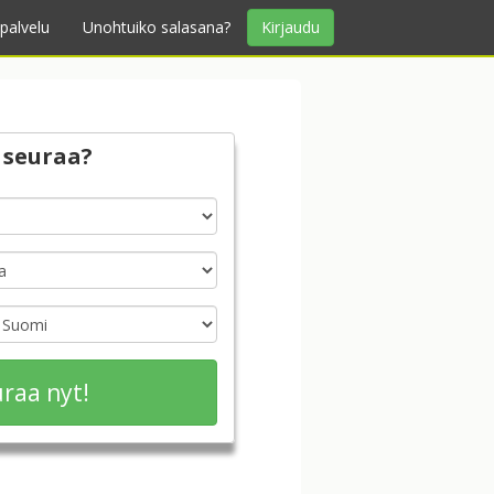
palvelu
Unohtuiko salasana?
Kirjaudu
 seuraa?