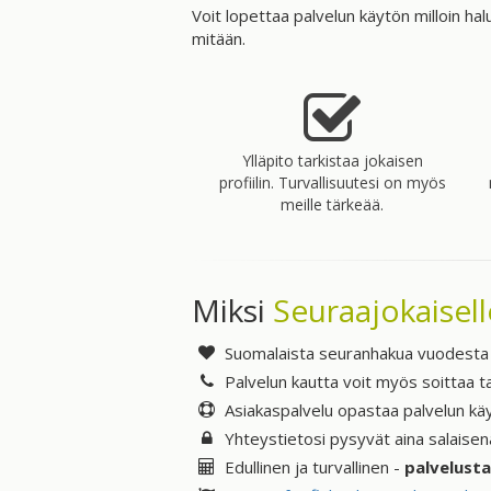
Voit lopettaa palvelun käytön milloin ha
mitään.
Ylläpito tarkistaa jokaisen
profiilin. Turvallisuutesi on myös
meille tärkeää.
Miksi
Seuraajokaisell
Suomalaista seuranhakua vuodest
Palvelun kautta voit myös soittaa tai
Asiakaspalvelu opastaa palvelun kä
Yhteystietosi pysyvät aina salaisen
Edullinen ja turvallinen -
palvelusta