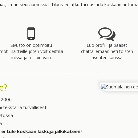
luat, ilman seuraamuksia. Tilaus ei jatku tai uusiudu koskaan auto
Sivusto on optimoitu
Luo profiili ja pääset
mobiililaitteille joten voit deittilla
chattailemaan heti toisten
missä ja milloin vain.
jäsenten kanssa.
e?
a 2006
 tekstailla turvallisesti
ytössä
a
 ei tule koskaan laskuja jälkikäteen!