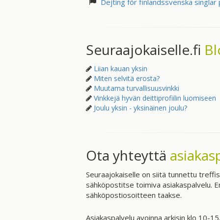
Dejting för finlandssvenska singlar 
Seuraajokaiselle.fi
Bl
Liian kauan yksin
Miten selvitä erosta?
Muutama turvallisuusvinkki
Vinkkejä hyvän deittiprofiilin luomiseen
Joulu yksin - yksinäinen joulu?
Ota yhteyttä
asiakas
Seuraajokaiselle on siitä tunnettu treffi
sähköpostitse toimiva asiakaspalvelu. E
sähköpostiosoitteen taakse.
Asiakaspalvelu avoinna arkisin klo 10-15