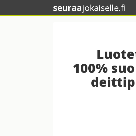
seuraa
jokaiselle.fi
Luote
100% suo
deittip