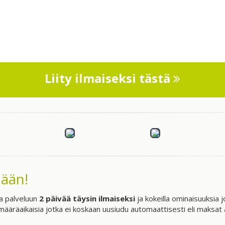
Liity ilmaiseksi tästä
nään!
tua palveluun
2 päivää täysin ilmaiseksi
ja kokeilla ominaisuuksia j
äräaikaisia jotka ei koskaan uusiudu automaattisesti eli maksat ai