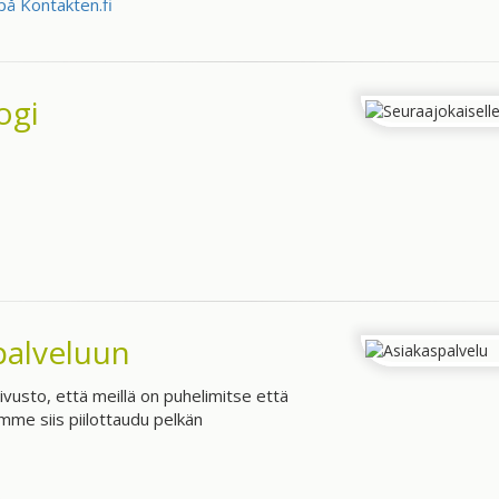
på Kontakten.fi
ogi
palveluun
sivusto, että meillä on puhelimitse että
mme siis piilottaudu pelkän
.