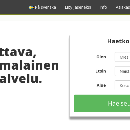
På svenska
Liity jäseneksi
Info
Asiakas
Haetko
ttava,
Olen
malainen
Etsin
alvelu.
Alue