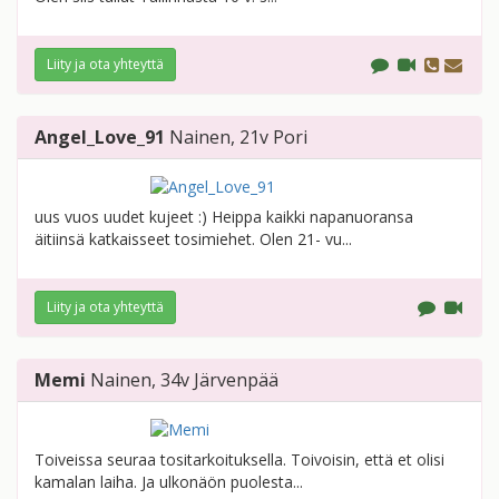
Liity ja ota yhteyttä
Angel_Love_91
Nainen
, 21v
Pori
uus vuos uudet kujeet :) Heippa kaikki napanuoransa
äitiinsä katkaisseet tosimiehet. Olen 21- vu...
Liity ja ota yhteyttä
Memi
Nainen
, 34v
Järvenpää
Toiveissa seuraa tositarkoituksella. Toivoisin, että et olisi
kamalan laiha. Ja ulkonäön puolesta...