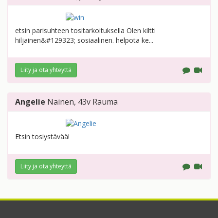
etsin parisuhteen tositarkoituksella Olen kiltti
hiljainen&#129323; sosiaalinen. helpota ke...
Liity ja ota yhteyttä
Angelie
Nainen
, 43v
Rauma
Etsin tosiystävää!
Liity ja ota yhteyttä