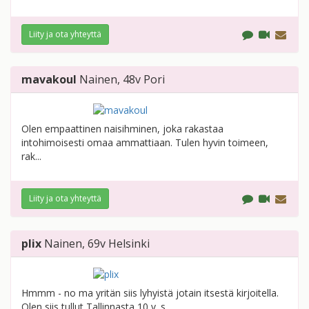
Liity ja ota yhteyttä
mavakoul
Nainen
, 48v
Pori
Olen empaattinen naisihminen, joka rakastaa
intohimoisesti omaa ammattiaan. Tulen hyvin toimeen,
rak...
Liity ja ota yhteyttä
plix
Nainen
, 69v
Helsinki
Hmmm - no ma yritän siis lyhyistä jotain itsestä kirjoitella.
Olen siis tullut Tallinnasta 10 v. s...