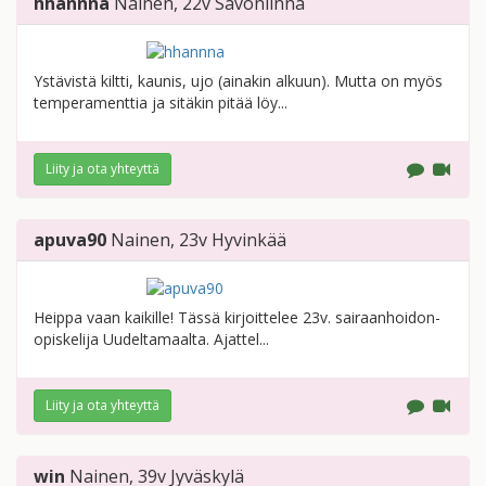
hhannna
Nainen
, 22v
Savonlinna
Ystävistä kiltti, kaunis, ujo (ainakin alkuun). Mutta on myös
temperamenttia ja sitäkin pitää löy...
Liity ja ota yhteyttä
apuva90
Nainen
, 23v
Hyvinkää
Heippa vaan kaikille! Tässä kirjoittelee 23v. sairaanhoidon-
opiskelija Uudeltamaalta. Ajattel...
Liity ja ota yhteyttä
win
Nainen
, 39v
Jyväskylä