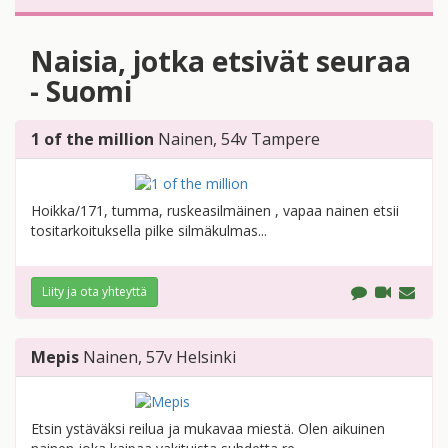
Naisia, jotka etsivät seuraa
- Suomi
1 of the million
Nainen
, 54v
Tampere
Hoikka/171, tumma, ruskeasilmäinen , vapaa nainen etsii
tositarkoituksella pilke silmäkulmas...
Liity ja ota yhteyttä
Mepis
Nainen
, 57v
Helsinki
Etsin ystäväksi reilua ja mukavaa miestä. Olen aikuinen