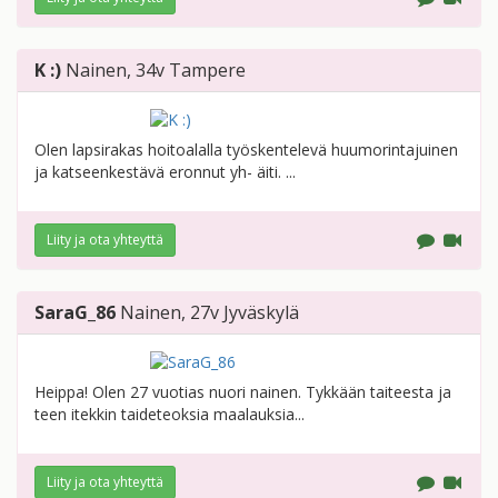
K :)
Nainen
, 34v
Tampere
Olen lapsirakas hoitoalalla työskentelevä huumorintajuinen
ja katseenkestävä eronnut yh- äiti. ...
Liity ja ota yhteyttä
SaraG_86
Nainen
, 27v
Jyväskylä
Heippa! Olen 27 vuotias nuori nainen. Tykkään taiteesta ja
teen itekkin taideteoksia maalauksia...
Liity ja ota yhteyttä