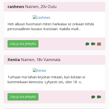
cashews
Nainen
, 20v
Oulu
Heti alkuun huomasin miten hankalaa se onkaan tehdä
personaallinen kuvaus itsestään. Kaikilla muill...
Liity ja ota yhteyttä
Xeniia
Nainen
, 18v
Vammala
Turhaan mä tähän kirjoitan mitään, kun ketään ei
kumminkaan kiinnosta. Lyhyesti siis, olen 18- v...
Liity ja ota yhteyttä