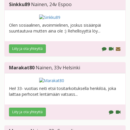
Sinkku89
Nainen
, 24v
Espoo
Olen sosiaalinen, avoinmielinen, joskus sisäänpäi
suuntautuva mutten aina ole :) Rehellisyyttä löy...
Liity ja ota yhteyttä
Marakat80
Nainen
, 33v
Helsinki
Hei! 33- vuotias neiti etsii tositarkoituksella henkilöä, joka
laittaa perhoset lentämään vatsass...
Liity ja ota yhteyttä