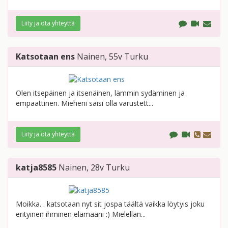
Liity ja ota yhteyttä
Katsotaan ens
Nainen
, 55v
Turku
Olen itsepäinen ja itsenäinen, lämmin sydäminen ja
empaattinen. Mieheni saisi olla varustett...
Liity ja ota yhteyttä
katja8585
Nainen
, 28v
Turku
Moikka. . katsotaan nyt sit jospa täältä vaikka löytyis joku
erityinen ihminen elämääni :) Mielellän...