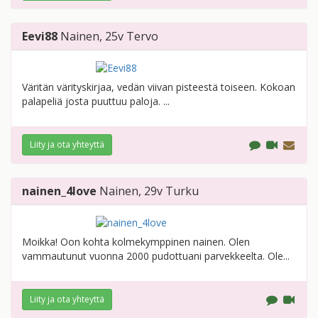
Eevi88
Nainen
, 25v
Tervo
Väritän värityskirjaa, vedän viivan pisteestä toiseen. Kokoan
palapeliä josta puuttuu paloja. ...
Liity ja ota yhteyttä
nainen_4love
Nainen
, 29v
Turku
Moikka! Oon kohta kolmekymppinen nainen. Olen
vammautunut vuonna 2000 pudottuani parvekkeelta. Ole...
Liity ja ota yhteyttä