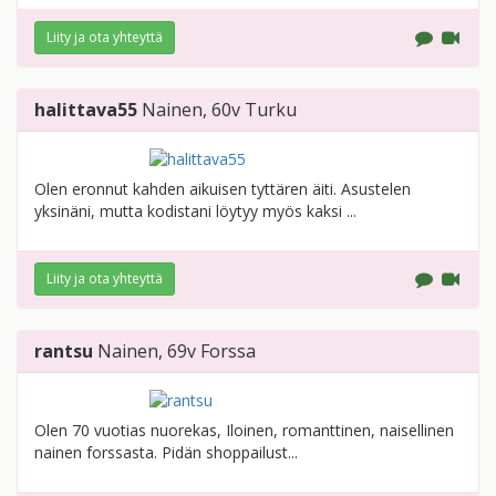
Liity ja ota yhteyttä
halittava55
Nainen
, 60v
Turku
Olen eronnut kahden aikuisen tyttären äiti. Asustelen
yksinäni, mutta kodistani löytyy myös kaksi ...
Liity ja ota yhteyttä
rantsu
Nainen
, 69v
Forssa
Olen 70 vuotias nuorekas, Iloinen, romanttinen, naisellinen
nainen forssasta. Pidän shoppailust...