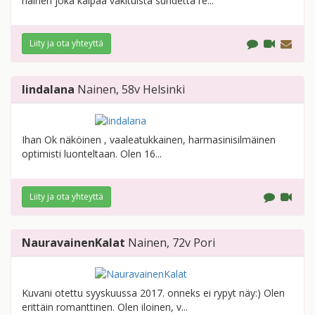
nainen joka kaipaa vakituista suhdetta re...
Liity ja ota yhteyttä
lindalana
Nainen
, 58v
Helsinki
Ihan Ok näköinen , vaaleatukkainen, harmasinisilmäinen
optimisti luonteltaan. Olen 16...
Liity ja ota yhteyttä
NauravainenKalat
Nainen
, 72v
Pori
Kuvani otettu syyskuussa 2017. onneks ei rypyt näy:) Olen
erittäin romanttinen. Olen iloinen, v...