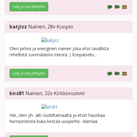
Liity ja ota yhteyttä
katjizz
Nainen
, 28v
Kuopio
Olen pirteä ja energinen nainen joka etsii tavallista
rehellistä suomalaista miestä :) Itsepäiseks...
Liity ja ota yhteyttä
kirs81
Nainen
, 32v
Kirkkonummi
Hei, olen yh- äiti Uudeltamaalta ja etsin hauskaa
herrasmiestä kuka kestää uusperhe- elämää.