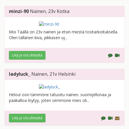
minzi-90
Nainen
, 23v
Kotka
Moi Täällä on 23v nainen ja etsin miestä tositarkoituksella.
Olen tällänen kiva, pikkasen uj...
Liity ja ota yhteyttä
ladyluck_
Nainen
, 21v
Helsinki
Helou! oon tämmöne tatuoitu nainen. suomijellonaa ja
pääkalloa löytyy, joten semmone mies oli...
Liity ja ota yhteyttä