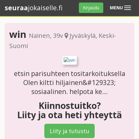
seuraa
jokaiselle.fi
Avaa
Kirjaudu
MENU
valikko
win
Nainen
, 39v
Jyväskylä
,
Keski-
Suomi
etsin parisuhteen tositarkoituksella
Olen kiltti hiljainen&#129323;
sosiaalinen. helpota ke...
Kiinnostuitko?
Liity ja ota heti yhteyttä
Liity ja tutustu