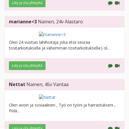
Liity ja ota yhteyttä
marianne<3
Nainen
, 24v
Alastaro
Olen 24 vuotias lähihoitaja joka etsii seuraa
tositarkoituksella ja vähemmän tositarkoituksella:) ol...
Liity ja ota yhteyttä
Nettat
Nainen
, 45v
Vantaa
Olen avoin ja sosiaalinen , Työ on työni ja harrastukseni ,
Pidä...
Liity ja ota yhteyttä