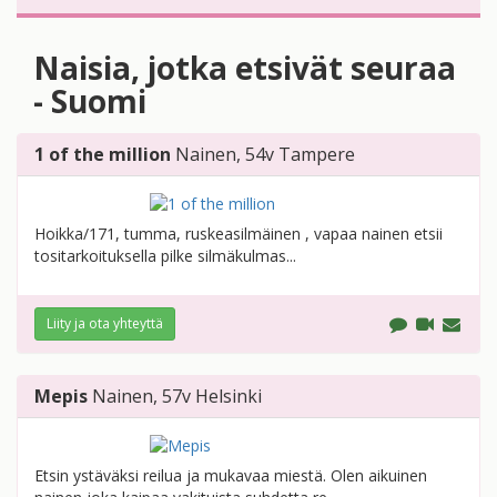
Naisia, jotka etsivät seuraa
- Suomi
1 of the million
Nainen
, 54v
Tampere
Hoikka/171, tumma, ruskeasilmäinen , vapaa nainen etsii
tositarkoituksella pilke silmäkulmas...
Liity ja ota yhteyttä
Mepis
Nainen
, 57v
Helsinki
Etsin ystäväksi reilua ja mukavaa miestä. Olen aikuinen