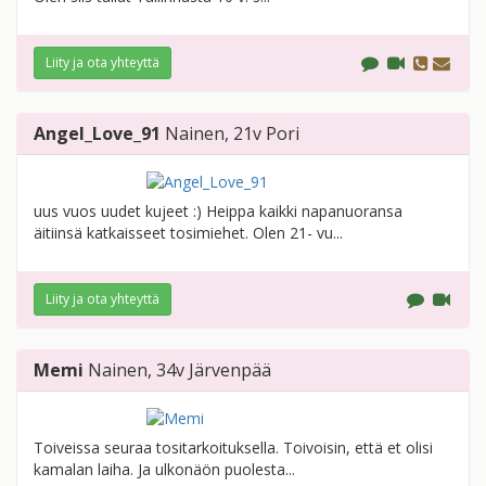
Liity ja ota yhteyttä
Angel_Love_91
Nainen
, 21v
Pori
uus vuos uudet kujeet :) Heippa kaikki napanuoransa
äitiinsä katkaisseet tosimiehet. Olen 21- vu...
Liity ja ota yhteyttä
Memi
Nainen
, 34v
Järvenpää
Toiveissa seuraa tositarkoituksella. Toivoisin, että et olisi
kamalan laiha. Ja ulkonäön puolesta...