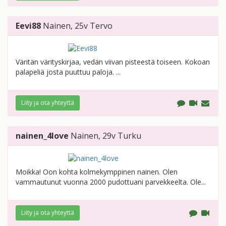
Eevi88
Nainen
, 25v
Tervo
Väritän värityskirjaa, vedän viivan pisteestä toiseen. Kokoan
palapeliä josta puuttuu paloja. ...
Liity ja ota yhteyttä
nainen_4love
Nainen
, 29v
Turku
Moikka! Oon kohta kolmekymppinen nainen. Olen
vammautunut vuonna 2000 pudottuani parvekkeelta. Ole...
Liity ja ota yhteyttä