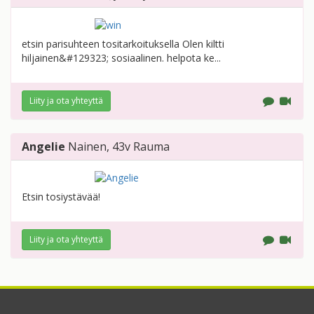
etsin parisuhteen tositarkoituksella Olen kiltti
hiljainen&#129323; sosiaalinen. helpota ke...
Liity ja ota yhteyttä
Angelie
Nainen
, 43v
Rauma
Etsin tosiystävää!
Liity ja ota yhteyttä