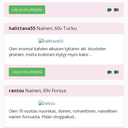
Liity ja ota yhteyttä
halittava55
Nainen
, 60v
Turku
Olen eronnut kahden aikuisen tyttären äiti. Asustelen
yksinäni, mutta kodistani löytyy myös kaksi ...
Liity ja ota yhteyttä
rantsu
Nainen
, 69v
Forssa
Olen 70 vuotias nuorekas, Iloinen, romanttinen, naisellinen
nainen forssasta. Pidän shoppailust...