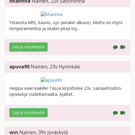
hhannna
Nainen
, 22v
Savonlinna
Ystävistä kiltti, kaunis, ujo (ainakin alkuun). Mutta on myös
temperamenttia ja sitäkin pitää löy...
Liity ja ota yhteyttä
apuva90
Nainen
, 23v
Hyvinkää
Heippa vaan kaikille! Tässä kirjoittelee 23v. sairaanhoidon-
opiskelija Uudeltamaalta. Ajattel...
Liity ja ota yhteyttä
win
Nainen
, 39v
Jyväskylä