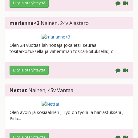
Liity ja ota yhteyttä
marianne<3
Nainen
, 24v
Alastaro
Olen 24 vuotias lähihoitaja joka etsii seuraa
tositarkoituksella ja vähemmän tositarkoituksella:) ol...
Liity ja ota yhteyttä
Nettat
Nainen
, 45v
Vantaa
Olen avoin ja sosiaalinen , Työ on työni ja harrastukseni ,
Pidä...
Liity ja ota yhteyttä