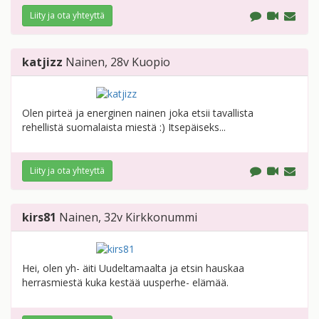
Liity ja ota yhteyttä
katjizz
Nainen
, 28v
Kuopio
Olen pirteä ja energinen nainen joka etsii tavallista
rehellistä suomalaista miestä :) Itsepäiseks...
Liity ja ota yhteyttä
kirs81
Nainen
, 32v
Kirkkonummi
Hei, olen yh- äiti Uudeltamaalta ja etsin hauskaa
herrasmiestä kuka kestää uusperhe- elämää.