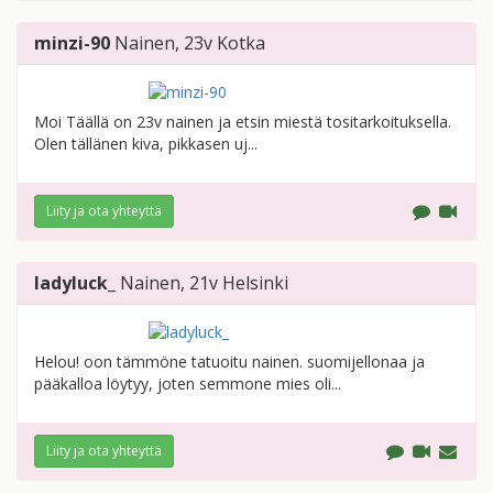
minzi-90
Nainen
, 23v
Kotka
Moi Täällä on 23v nainen ja etsin miestä tositarkoituksella.
Olen tällänen kiva, pikkasen uj...
Liity ja ota yhteyttä
ladyluck_
Nainen
, 21v
Helsinki
Helou! oon tämmöne tatuoitu nainen. suomijellonaa ja
pääkalloa löytyy, joten semmone mies oli...
Liity ja ota yhteyttä