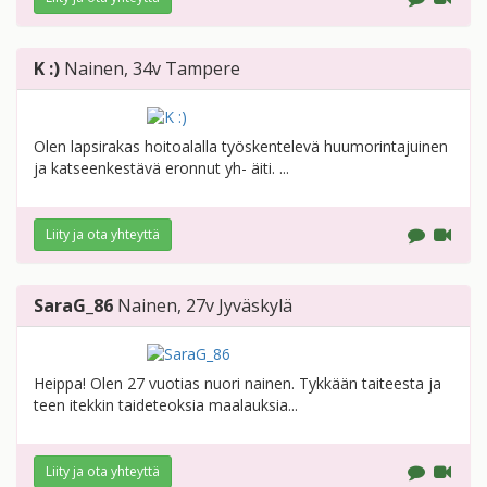
K :)
Nainen
, 34v
Tampere
Olen lapsirakas hoitoalalla työskentelevä huumorintajuinen
ja katseenkestävä eronnut yh- äiti. ...
Liity ja ota yhteyttä
SaraG_86
Nainen
, 27v
Jyväskylä
Heippa! Olen 27 vuotias nuori nainen. Tykkään taiteesta ja
teen itekkin taideteoksia maalauksia...
Liity ja ota yhteyttä