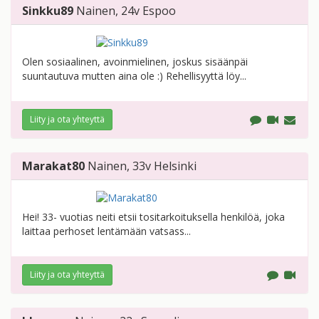
Sinkku89
Nainen
, 24v
Espoo
Olen sosiaalinen, avoinmielinen, joskus sisäänpäi
suuntautuva mutten aina ole :) Rehellisyyttä löy...
Liity ja ota yhteyttä
Marakat80
Nainen
, 33v
Helsinki
Hei! 33- vuotias neiti etsii tositarkoituksella henkilöä, joka
laittaa perhoset lentämään vatsass...
Liity ja ota yhteyttä