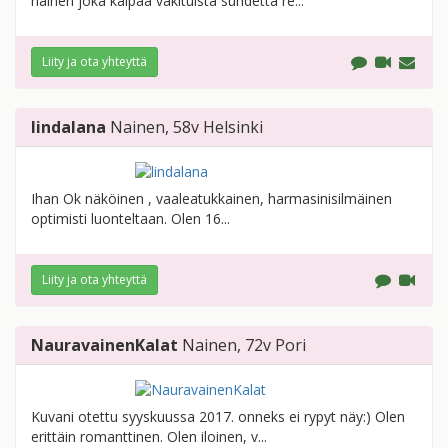
nainen joka kaipaa vakituista suhdetta re...
Liity ja ota yhteyttä
lindalana
Nainen
, 58v
Helsinki
Ihan Ok näköinen , vaaleatukkainen, harmasinisilmäinen
optimisti luonteltaan. Olen 16...
Liity ja ota yhteyttä
NauravainenKalat
Nainen
, 72v
Pori
Kuvani otettu syyskuussa 2017. onneks ei rypyt näy:) Olen
erittäin romanttinen. Olen iloinen, v...