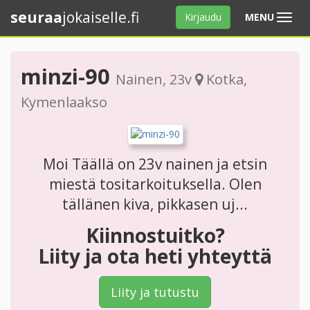
seuraa
jokaiselle.fi
Avaa
Kirjaudu
MENU
valikko
minzi-90
Nainen
, 23v
Kotka
,
Kymenlaakso
Moi Täällä on 23v nainen ja etsin
miestä tositarkoituksella. Olen
tällänen kiva, pikkasen uj...
Kiinnostuitko?
Liity ja ota heti yhteyttä
Liity ja tutustu