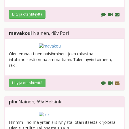
Liity ja ota yhteyttä
mavakoul
Nainen
, 48v
Pori
Olen empaattinen naisihminen, joka rakastaa
intohimoisesti omaa ammattiaan. Tulen hyvin toimeen,
rak...
Liity ja ota yhteyttä
plix
Nainen
, 69v
Helsinki
Hmmm - no ma yritän siis lyhyistä jotain itsestä kirjoitella.
Olen siis tullut Tallinnasta 10 v. s...