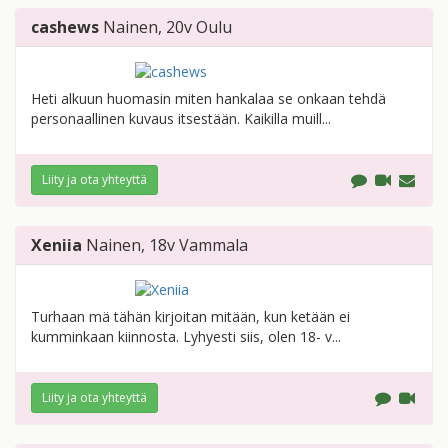
cashews
Nainen
, 20v
Oulu
Heti alkuun huomasin miten hankalaa se onkaan tehdä
personaallinen kuvaus itsestään. Kaikilla muill...
Liity ja ota yhteyttä
Xeniia
Nainen
, 18v
Vammala
Turhaan mä tähän kirjoitan mitään, kun ketään ei
kumminkaan kiinnosta. Lyhyesti siis, olen 18- v...
Liity ja ota yhteyttä