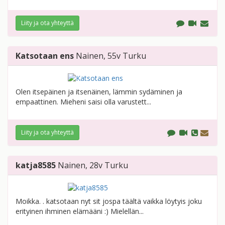
Liity ja ota yhteyttä
Katsotaan ens
Nainen
, 55v
Turku
Olen itsepäinen ja itsenäinen, lämmin sydäminen ja
empaattinen. Mieheni saisi olla varustett...
Liity ja ota yhteyttä
katja8585
Nainen
, 28v
Turku
Moikka. . katsotaan nyt sit jospa täältä vaikka löytyis joku
erityinen ihminen elämääni :) Mielellän...