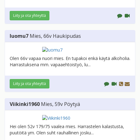
Liity ja ota yhteyttä
luomu7
Mies
, 66v
Haukipudas
Olen 66v vapaa nuori mies. En tupakoi enkä käytä alkoholia.
Harrastuksena mm. vapaaehtoistyö, lu...
Liity ja ota yhteyttä
Viikinki1960
Mies
, 59v
Pöytyä
Hei olen 52v 179/75 vaalea mies. Harrastelen kalastusta,
puutöitä ym. Olen suht rauhallinen josku...