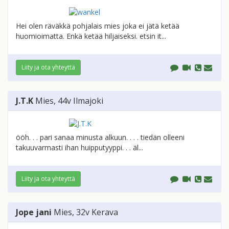
Hei olen räväkkä pohjalais mies joka ei jätä ketää
huomioimatta. Enkä ketää hiljaiseksi. etsin it...
Liity ja ota yhteyttä
J.T.K
Mies
, 44v
Ilmajoki
ööh. . . pari sanaa minusta alkuun. . . . tiedän olleeni
takuuvarmasti ihan huipputyyppi. . . äl...
Liity ja ota yhteyttä
Jope jani
Mies
, 32v
Kerava