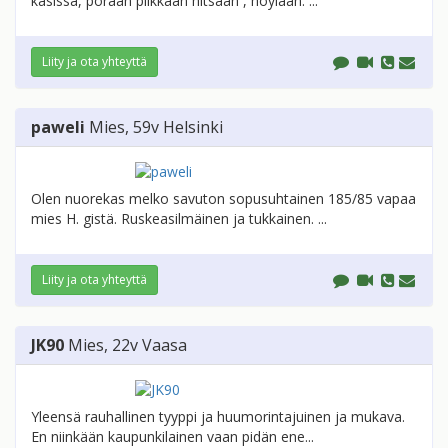
käsissä, poraan piikkaan hitsaan , höylään. ...
Liity ja ota yhteyttä
paweli
Mies
, 59v
Helsinki
Olen nuorekas melko savuton sopusuhtainen 185/85 vapaa
mies H. gistä. Ruskeasilmäinen ja tukkainen. ...
Liity ja ota yhteyttä
JK90
Mies
, 22v
Vaasa
Yleensä rauhallinen tyyppi ja huumorintajuinen ja mukava.
En niinkään kaupunkilainen vaan pidän ene...