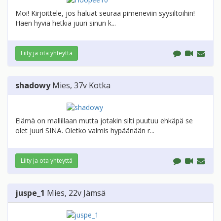
Moi! Kirjoittele, jos haluat seuraa pimeneviin syysiltoihin!
Haen hyviä hetkiä juuri sinun k...
Liity ja ota yhteyttä
shadowy
Mies
, 37v
Kotka
Elämä on mallillaan mutta jotakin silti puutuu ehkäpä se
olet juuri SINÄ. Oletko valmis hypäänään r...
Liity ja ota yhteyttä
juspe_1
Mies
, 22v
Jämsä