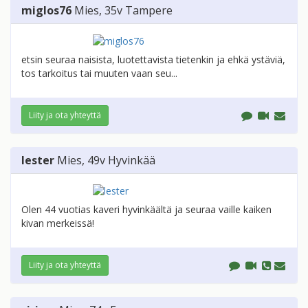
miglos76
Mies
, 35v
Tampere
etsin seuraa naisista, luotettavista tietenkin ja ehkä ystäviä,
tos tarkoitus tai muuten vaan seu...
Liity ja ota yhteyttä
lester
Mies
, 49v
Hyvinkää
Olen 44 vuotias kaveri hyvinkäältä ja seuraa vaille kaiken
kivan merkeissä!
Liity ja ota yhteyttä