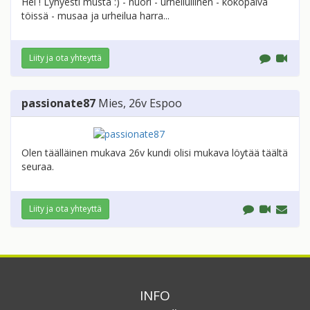
Hei ! Lyhyesti musta :) - nuori - urheilullinen - kokopäivä
töissä - musaa ja urheilua harra...
Liity ja ota yhteyttä
passionate87
Mies
, 26v
Espoo
Olen täälläinen mukava 26v kundi olisi mukava löytää täältä
seuraa.
Liity ja ota yhteyttä
INFO