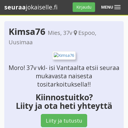
seuraa
jokaiselle.fi
Avaa
Kirjaudu
MENU
valikko
Kimsa76
Mies
, 37v
Espoo
,
Uusimaa
Moro! 37v vkl- isi Vantaalta etsii seuraa
mukavasta naisesta
tositarkoituksella!!
Kiinnostuitko?
Liity ja ota heti yhteyttä
Liity ja tutustu