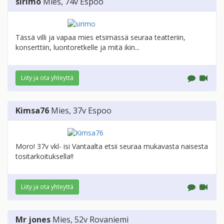
sirimo
Mies
, 74v
Espoo
Tässä villi ja vapaa mies etsimässä seuraa teatteriin,
konserttiin, luontoretkelle ja mitä ikin...
Liity ja ota yhteyttä
Kimsa76
Mies
, 37v
Espoo
Moro! 37v vkl- isi Vantaalta etsii seuraa mukavasta naisesta
tositarkoituksella!!
Liity ja ota yhteyttä
Mr jones
Mies
, 52v
Rovaniemi