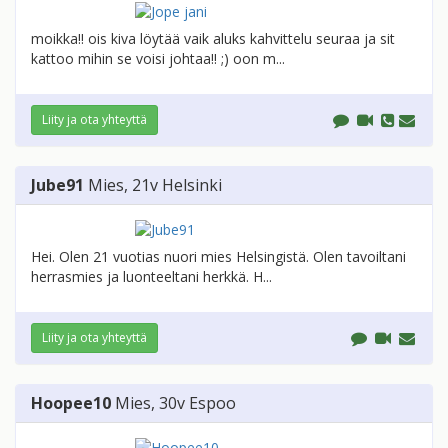
moikka!! ois kiva löytää vaik aluks kahvittelu seuraa ja sit
kattoo mihin se voisi johtaa!! ;) oon m...
Liity ja ota yhteyttä
Jube91
Mies
, 21v
Helsinki
Hei. Olen 21 vuotias nuori mies Helsingistä. Olen tavoiltani
herrasmies ja luonteeltani herkkä. H...
Liity ja ota yhteyttä
Hoopee10
Mies
, 30v
Espoo