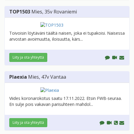
TOP1503
Mies
, 35v
Rovaniemi
Toivoisin löytäväni täältä naisen, joka ei tupakoisi. Naisessa
arvostan avoimuutta, iloisuutta, kärs...
Liity ja ota yhteyttä
Plaexia
Mies
, 47v
Vantaa
Viides koronarokotus saatu 17.11.2022. Etsin FWB-seuraa.
En sulje pois vakavan parisuhteen mahdol...
Liity ja ota yhteyttä