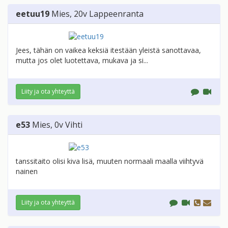
eetuu19
Mies
, 20v
Lappeenranta
Jees, tähän on vaikea keksiä itestään yleistä sanottavaa,
mutta jos olet luotettava, mukava ja si...
Liity ja ota yhteyttä
e53
Mies
, 0v
Vihti
tanssitaito olisi kiva lisä, muuten normaali maalla viihtyvä
nainen
Liity ja ota yhteyttä