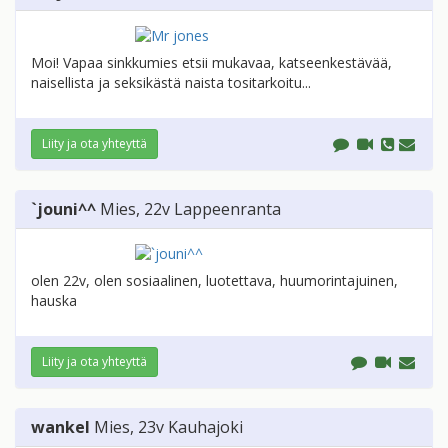
Moi! Vapaa sinkkumies etsii mukavaa, katseenkestävää,
naisellista ja seksikästä naista tositarkoitu...
Liity ja ota yhteyttä
`jouni^^
Mies
, 22v
Lappeenranta
olen 22v, olen sosiaalinen, luotettava, huumorintajuinen,
hauska
Liity ja ota yhteyttä
wankel
Mies
, 23v
Kauhajoki