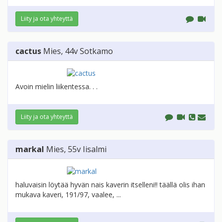
Liity ja ota yhteyttä
cactus
Mies
, 44v
Sotkamo
Avoin mielin liikentessa. . .
Liity ja ota yhteyttä
markal
Mies
, 55v
Iisalmi
haluvaisin löytää hyvän nais kaverin itselleni!! täällä olis ihan
mukava kaveri, 191/97, vaalee, ...