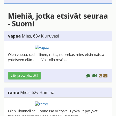
Miehiä, jotka etsivät seuraa
- Suomi
vapaa
Mies
, 63v
Kiuruvesi
Olen vapaa, rauhallinen, raitis, nuorekas mies etsin naista
yhteiseen elämään. Voit olla myös...
Liity ja ota yhteyttä
ramo
Mies
, 62v
Hamina
Olen liikunnalline luonnossa viihtyvä. Työkalut pysyvät