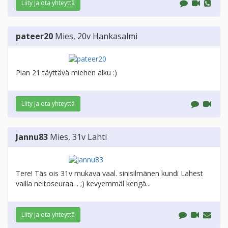
Liity ja ota yhteyttä
pateer20
Mies
, 20v
Hankasalmi
Pian 21 täyttävä miehen alku :)
Liity ja ota yhteyttä
Jannu83
Mies
, 31v
Lahti
Tere! Täs ois 31v mukava vaal. sinisilmänen kundi Lahest
vailla neitoseuraa. . ;) kevyemmäl kengä...
Liity ja ota yhteyttä