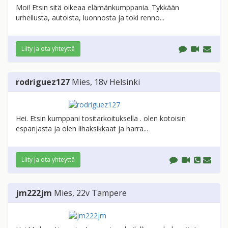
Moi! Etsin sitä oikeaa elämänkumppania. Tykkään
urheilusta, autoista, luonnosta ja toki renno...
Liity ja ota yhteyttä
rodriguez127
Mies
, 18v
Helsinki
Hei. Etsin kumppani tositarkoituksella . olen kotoisin
espanjasta ja olen lihaksikkaat ja harra...
Liity ja ota yhteyttä
jm222jm
Mies
, 22v
Tampere