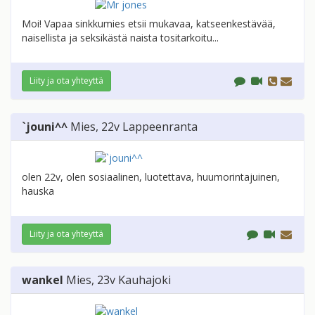
Moi! Vapaa sinkkumies etsii mukavaa, katseenkestävää,
naisellista ja seksikästä naista tositarkoitu...
Liity ja ota yhteyttä
`jouni^^
Mies
, 22v
Lappeenranta
olen 22v, olen sosiaalinen, luotettava, huumorintajuinen,
hauska
Liity ja ota yhteyttä
wankel
Mies
, 23v
Kauhajoki