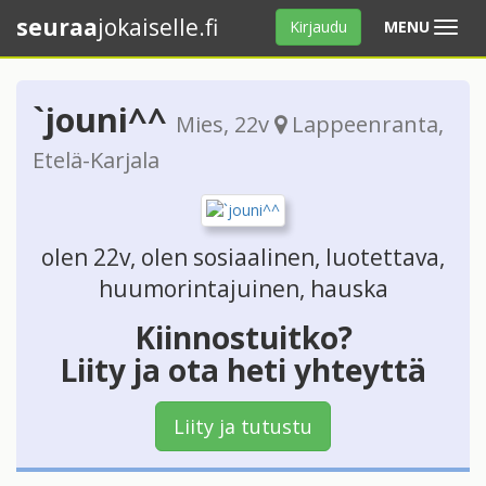
seuraa
jokaiselle.fi
Avaa
Kirjaudu
MENU
valikko
`jouni^^
Mies
, 22v
Lappeenranta
,
Etelä-Karjala
olen 22v, olen sosiaalinen, luotettava,
huumorintajuinen, hauska
Kiinnostuitko?
Liity ja ota heti yhteyttä
Liity ja tutustu