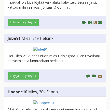
moikka!! ois kiva löytää vaik aluks kahvittelu seuraa ja sit
kattoo mihin se voisi johtaa!! ;) oon m...
Liity ja ota yhteyttä
Jube91
Mies
, 21v
Helsinki
Hei. Olen 21 vuotias nuori mies Helsingistä. Olen tavoiltani
herrasmies ja luonteeltani herkkä. H...
Liity ja ota yhteyttä
Hoopee10
Mies
, 30v
Espoo
Moi! Kirjoittele, jos haluat seuraa pimeneviin syysiltoihin!