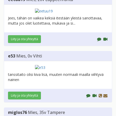
Jees, tähän on vaikea keksiä itestään yleistä sanottavaa,
mutta jos olet luotettava, mukava ja si...
Liity ja ota yhteyttä
e53
Mies
, 0v
Vihti
tanssitaito olisi kiva lisä, muuten normaali maalla viihtyvä
nainen
Liity ja ota yhteyttä
miglos76
Mies
, 35v
Tampere