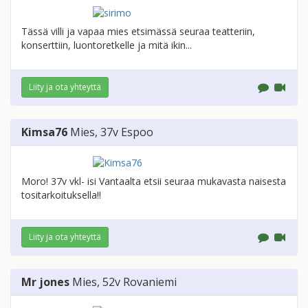
Tässä villi ja vapaa mies etsimässä seuraa teatteriin,
konserttiin, luontoretkelle ja mitä ikin...
Liity ja ota yhteyttä
Kimsa76
Mies
, 37v
Espoo
Moro! 37v vkl- isi Vantaalta etsii seuraa mukavasta naisesta
tositarkoituksella!!
Liity ja ota yhteyttä
Mr jones
Mies
, 52v
Rovaniemi