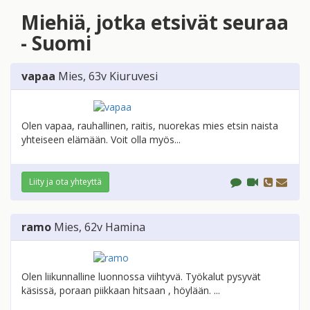
Miehiä, jotka etsivät seuraa
- Suomi
vapaa
Mies
, 63v
Kiuruvesi
Olen vapaa, rauhallinen, raitis, nuorekas mies etsin naista
yhteiseen elämään. Voit olla myös...
Liity ja ota yhteyttä
ramo
Mies
, 62v
Hamina
Olen liikunnalline luonnossa viihtyvä. Työkalut pysyvät
käsissä, poraan piikkaan hitsaan , höylään. ...