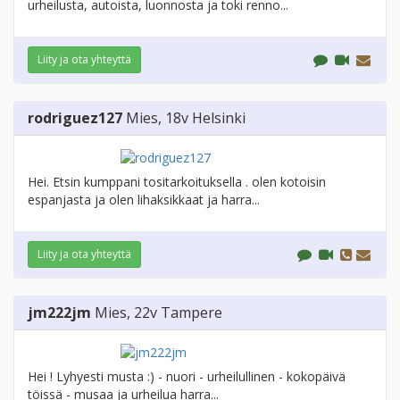
urheilusta, autoista, luonnosta ja toki renno...
Liity ja ota yhteyttä
rodriguez127
Mies
, 18v
Helsinki
Hei. Etsin kumppani tositarkoituksella . olen kotoisin
espanjasta ja olen lihaksikkaat ja harra...
Liity ja ota yhteyttä
jm222jm
Mies
, 22v
Tampere
Hei ! Lyhyesti musta :) - nuori - urheilullinen - kokopäivä
töissä - musaa ja urheilua harra...