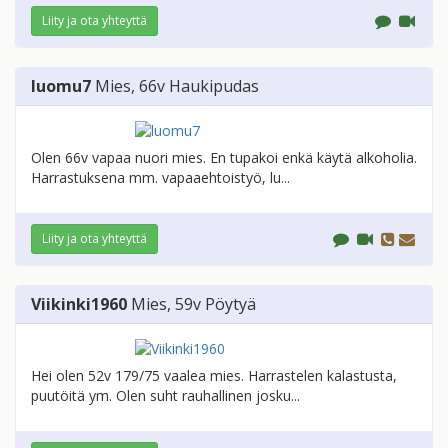
Liity ja ota yhteyttä
luomu7
Mies
, 66v
Haukipudas
Olen 66v vapaa nuori mies. En tupakoi enkä käytä alkoholia.
Harrastuksena mm. vapaaehtoistyö, lu...
Liity ja ota yhteyttä
Viikinki1960
Mies
, 59v
Pöytyä
Hei olen 52v 179/75 vaalea mies. Harrastelen kalastusta,
puutöitä ym. Olen suht rauhallinen josku...