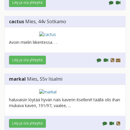
Liity ja ota yhteyttä
cactus
Mies
, 44v
Sotkamo
Avoin mielin liikentessa. . .
Liity ja ota yhteyttä
markal
Mies
, 55v
Iisalmi
haluvaisin löytää hyvän nais kaverin itselleni!! täällä olis ihan
mukava kaveri, 191/97, vaalee, ...
Liity ja ota yhteyttä