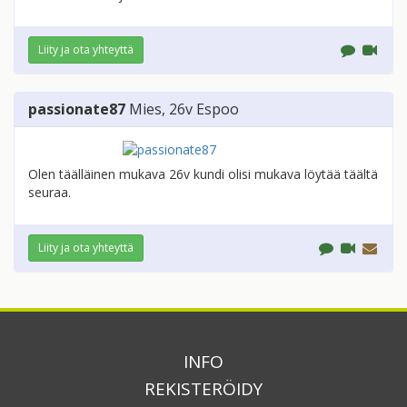
Liity ja ota yhteyttä
passionate87
Mies
, 26v
Espoo
Olen täälläinen mukava 26v kundi olisi mukava löytää täältä
seuraa.
Liity ja ota yhteyttä
INFO
REKISTERÖIDY