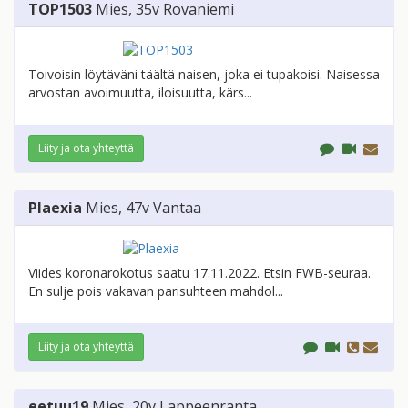
TOP1503
Mies
, 35v
Rovaniemi
Toivoisin löytäväni täältä naisen, joka ei tupakoisi. Naisessa
arvostan avoimuutta, iloisuutta, kärs...
Liity ja ota yhteyttä
Plaexia
Mies
, 47v
Vantaa
Viides koronarokotus saatu 17.11.2022. Etsin FWB-seuraa.
En sulje pois vakavan parisuhteen mahdol...
Liity ja ota yhteyttä
eetuu19
Mies
, 20v
Lappeenranta