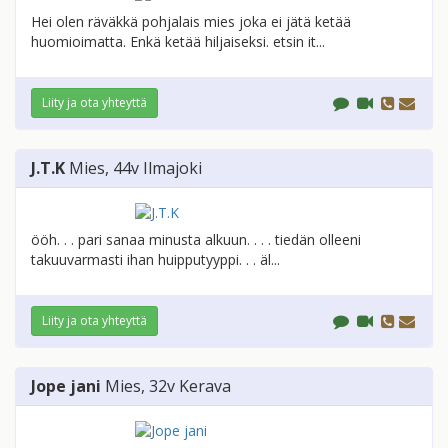
Hei olen räväkkä pohjalais mies joka ei jätä ketää
huomioimatta. Enkä ketää hiljaiseksi. etsin it...
Liity ja ota yhteyttä
J.T.K
Mies
, 44v
Ilmajoki
ööh. . . pari sanaa minusta alkuun. . . . tiedän olleeni
takuuvarmasti ihan huipputyyppi. . . äl...
Liity ja ota yhteyttä
Jope jani
Mies
, 32v
Kerava