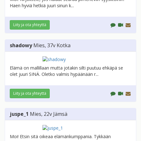
Haen hyviä hetkiä juuri sinun k...
Liity ja ota yhteyttä
shadowy
Mies
, 37v
Kotka
Elämä on mallillaan mutta jotakin silti puutuu ehkäpä se
olet juuri SINÄ. Oletko valmis hypäänään r...
Liity ja ota yhteyttä
juspe_1
Mies
, 22v
Jämsä
Moi! Etsin sitä oikeaa elämänkumppania. Tykkään