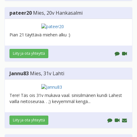
pateer20
Mies
, 20v
Hankasalmi
Pian 21 täyttävä miehen alku :)
Liity ja ota yhteyttä
Jannu83
Mies
, 31v
Lahti
Tere! Täs ois 31v mukava vaal. sinisilmänen kundi Lahest
vailla neitoseuraa. . ;) kevyemmäl kengä...
Liity ja ota yhteyttä