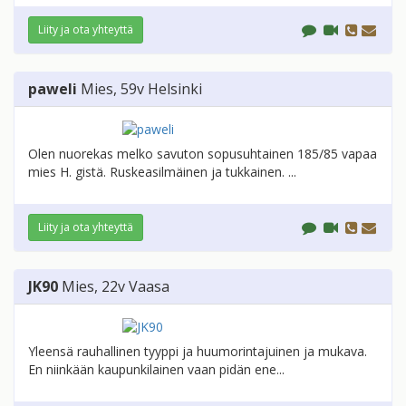
Liity ja ota yhteyttä
paweli
Mies
, 59v
Helsinki
Olen nuorekas melko savuton sopusuhtainen 185/85 vapaa
mies H. gistä. Ruskeasilmäinen ja tukkainen. ...
Liity ja ota yhteyttä
JK90
Mies
, 22v
Vaasa
Yleensä rauhallinen tyyppi ja huumorintajuinen ja mukava.
En niinkään kaupunkilainen vaan pidän ene...