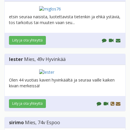
etsin seuraa naisista, luotettavista tietenkin ja ehkä ystäviä,
tos tarkoitus tai muuten vaan seu...
Liity ja ota yhteyttä
lester
Mies
, 49v
Hyvinkää
Olen 44 vuotias kaveri hyvinkäältä ja seuraa vaille kaiken
kivan merkeissä!
Liity ja ota yhteyttä
sirimo
Mies
, 74v
Espoo