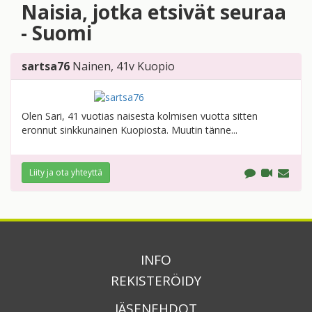
Naisia, jotka etsivät seuraa
- Suomi
sartsa76
Nainen
, 41v
Kuopio
Olen Sari, 41 vuotias naisesta kolmisen vuotta sitten
eronnut sinkkunainen Kuopiosta. Muutin tänne...
Liity ja ota yhteyttä
INFO
REKISTERÖIDY
JÄSENEHDOT