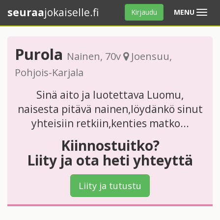
seuraa
jokaiselle.fi
Avaa
Kirjaudu
MENU
valikko
Purola
Nainen
, 70v
Joensuu
,
Pohjois-Karjala
Sinä aito ja luotettava Luomu,
naisesta pitävä nainen,löydänkö sinut
yhteisiin retkiin,kenties matko...
Kiinnostuitko?
Liity ja ota heti yhteyttä
Liity ja tutustu