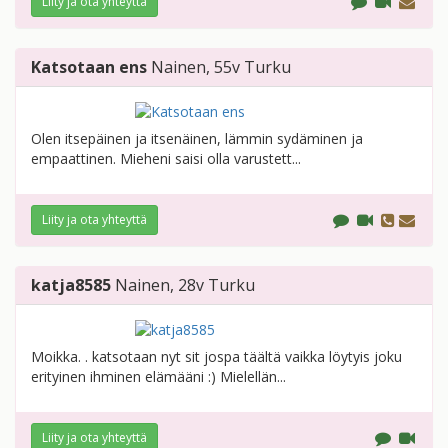
Liity ja ota yhteyttä
Katsotaan ens
Nainen
, 55v
Turku
Olen itsepäinen ja itsenäinen, lämmin sydäminen ja
empaattinen. Mieheni saisi olla varustett...
Liity ja ota yhteyttä
katja8585
Nainen
, 28v
Turku
Moikka. . katsotaan nyt sit jospa täältä vaikka löytyis joku
erityinen ihminen elämääni :) Mielellän...
Liity ja ota yhteyttä