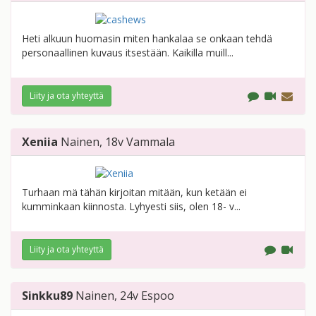
Heti alkuun huomasin miten hankalaa se onkaan tehdä
personaallinen kuvaus itsestään. Kaikilla muill...
Liity ja ota yhteyttä
Xeniia
Nainen
, 18v
Vammala
Turhaan mä tähän kirjoitan mitään, kun ketään ei
kumminkaan kiinnosta. Lyhyesti siis, olen 18- v...
Liity ja ota yhteyttä
Sinkku89
Nainen
, 24v
Espoo