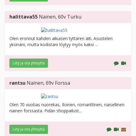
halittava55
Nainen
, 60v
Turku
Olen eronnut kahden aikuisen tyttären äiti. Asustelen
yksinäni, mutta kodistani löytyy myös kaksi ...
Liity ja ota yhteyttä
rantsu
Nainen
, 69v
Forssa
Olen 70 vuotias nuorekas, Iloinen, romanttinen, naisellinen
nainen forssasta. Pidän shoppailust...
Liity ja ota yhteyttä