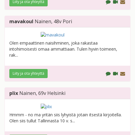
Liity ja ota yhteyttä
mavakoul
Nainen
, 48v
Pori
Olen empaattinen naisihminen, joka rakastaa
intohimoisesti omaa ammattiaan. Tulen hyvin toimeen,
rak...
Liity ja ota yhteyttä
plix
Nainen
, 69v
Helsinki
Hmmm - no ma yritän siis lyhyistä jotain itsestä kirjoitella.
Olen siis tullut Tallinnasta 10 v. s...