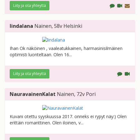
Liity ja ota yhteyttä
lindalana
Nainen
, 58v
Helsinki
Ihan Ok näköinen , vaaleatukkainen, harmasinisilmäinen
optimisti luonteltaan. Olen 16...
Liity ja ota yhteyttä
NauravainenKalat
Nainen
, 72v
Pori
Kuvani otettu syyskuussa 2017. onneks ei rypyt näy:) Olen
erittäin romanttinen. Olen iloinen, v...