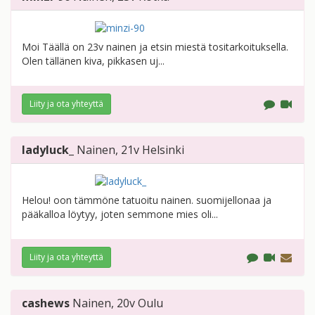
Moi Täällä on 23v nainen ja etsin miestä tositarkoituksella.
Olen tällänen kiva, pikkasen uj...
Liity ja ota yhteyttä
ladyluck_
Nainen
, 21v
Helsinki
Helou! oon tämmöne tatuoitu nainen. suomijellonaa ja
pääkalloa löytyy, joten semmone mies oli...
Liity ja ota yhteyttä
cashews
Nainen
, 20v
Oulu