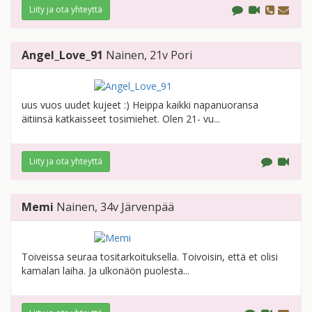
Liity ja ota yhteyttä
Angel_Love_91
Nainen
, 21v
Pori
uus vuos uudet kujeet :) Heippa kaikki napanuoransa
äitiinsä katkaisseet tosimiehet. Olen 21- vu...
Liity ja ota yhteyttä
Memi
Nainen
, 34v
Järvenpää
Toiveissa seuraa tositarkoituksella. Toivoisin, että et olisi
kamalan laiha. Ja ulkonäön puolesta...