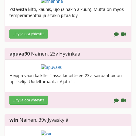
Ystävistä kiltti, kaunis, ujo (ainakin alkuun). Mutta on myös
temperamenttia ja sitäkin pitää löy...
Liity ja ota yhteyttä
apuva90
Nainen
, 23v
Hyvinkää
Heippa vaan kaikille! Tässä kirjoittelee 23v. sairaanhoidon-
opiskelija Uudeltamaalta. Ajattel...
Liity ja ota yhteyttä
win
Nainen
, 39v
Jyväskylä