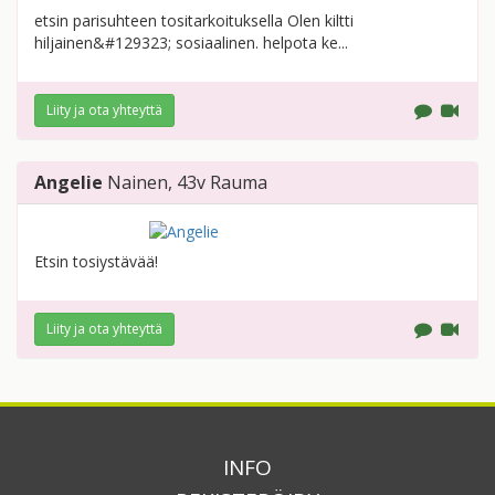
etsin parisuhteen tositarkoituksella Olen kiltti
hiljainen&#129323; sosiaalinen. helpota ke...
Liity ja ota yhteyttä
Angelie
Nainen
, 43v
Rauma
Etsin tosiystävää!
Liity ja ota yhteyttä
INFO