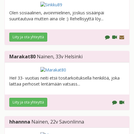
Olen sosiaalinen, avoinmielinen, joskus sisäänpäi
suuntautuva mutten aina ole :) Rehellisyyttä löy...
Liity ja ota yhteyttä
Marakat80
Nainen
, 33v
Helsinki
Hei! 33- vuotias neiti etsii tositarkoituksella henkilöä, joka
laittaa perhoset lentämään vatsass...
Liity ja ota yhteyttä
hhannna
Nainen
, 22v
Savonlinna