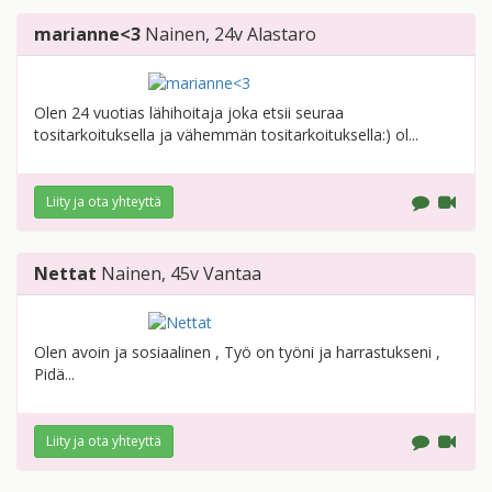
marianne<3
Nainen
, 24v
Alastaro
Olen 24 vuotias lähihoitaja joka etsii seuraa
tositarkoituksella ja vähemmän tositarkoituksella:) ol...
Liity ja ota yhteyttä
Nettat
Nainen
, 45v
Vantaa
Olen avoin ja sosiaalinen , Työ on työni ja harrastukseni ,
Pidä...
Liity ja ota yhteyttä