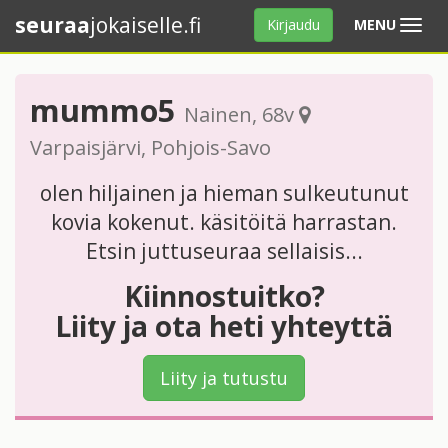
seuraa
jokaiselle.fi
Avaa
Kirjaudu
MENU
valikko
mummo5
Nainen
, 68v
Varpaisjärvi
,
Pohjois-Savo
olen hiljainen ja hieman sulkeutunut
kovia kokenut. käsitöitä harrastan.
Etsin juttuseuraa sellaisis...
Kiinnostuitko?
Liity ja ota heti yhteyttä
Liity ja tutustu