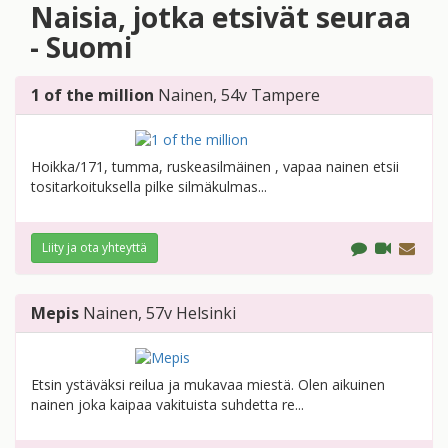
Naisia, jotka etsivät seuraa
- Suomi
1 of the million
Nainen
, 54v
Tampere
Hoikka/171, tumma, ruskeasilmäinen , vapaa nainen etsii
tositarkoituksella pilke silmäkulmas...
Liity ja ota yhteyttä
Mepis
Nainen
, 57v
Helsinki
Etsin ystäväksi reilua ja mukavaa miestä. Olen aikuinen
nainen joka kaipaa vakituista suhdetta re...