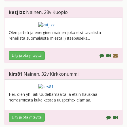
katjizz
Nainen
, 28v
Kuopio
Olen pirteä ja energinen nainen joka etsii tavallista
rehellistä suomalaista miestä :) Itsepäiseks...
Liity ja ota yhteyttä
kirs81
Nainen
, 32v
Kirkkonummi
Hei, olen yh- äiti Uudeltamaalta ja etsin hauskaa
herrasmiestä kuka kestää uusperhe- elämää.
Liity ja ota yhteyttä