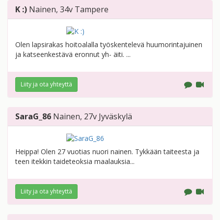
K :)
Nainen
, 34v
Tampere
Olen lapsirakas hoitoalalla työskentelevä huumorintajuinen
ja katseenkestävä eronnut yh- äiti. ...
Liity ja ota yhteyttä
SaraG_86
Nainen
, 27v
Jyväskylä
Heippa! Olen 27 vuotias nuori nainen. Tykkään taiteesta ja
teen itekkin taideteoksia maalauksia...
Liity ja ota yhteyttä