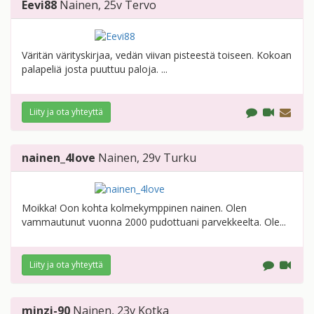
Eevi88
Nainen
, 25v
Tervo
Väritän värityskirjaa, vedän viivan pisteestä toiseen. Kokoan
palapeliä josta puuttuu paloja. ...
Liity ja ota yhteyttä
nainen_4love
Nainen
, 29v
Turku
Moikka! Oon kohta kolmekymppinen nainen. Olen
vammautunut vuonna 2000 pudottuani parvekkeelta. Ole...
Liity ja ota yhteyttä
minzi-90
Nainen
, 23v
Kotka