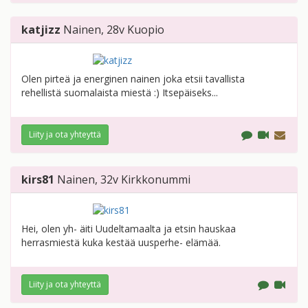
katjizz
Nainen
, 28v
Kuopio
Olen pirteä ja energinen nainen joka etsii tavallista
rehellistä suomalaista miestä :) Itsepäiseks...
Liity ja ota yhteyttä
kirs81
Nainen
, 32v
Kirkkonummi
Hei, olen yh- äiti Uudeltamaalta ja etsin hauskaa
herrasmiestä kuka kestää uusperhe- elämää.
Liity ja ota yhteyttä