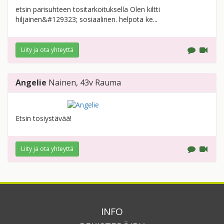
etsin parisuhteen tositarkoituksella Olen kiltti
hiljainen&#129323; sosiaalinen. helpota ke...
Liity ja ota yhteyttä
Angelie
Nainen
, 43v
Rauma
Etsin tosiystävää!
Liity ja ota yhteyttä
INFO