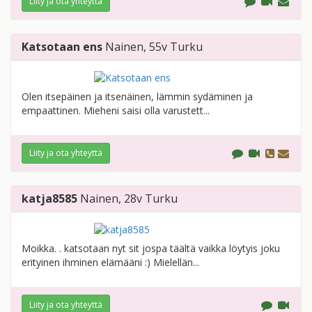
Liity ja ota yhteyttä
Katsotaan ens
Nainen
, 55v
Turku
Olen itsepäinen ja itsenäinen, lämmin sydäminen ja
empaattinen. Mieheni saisi olla varustett...
Liity ja ota yhteyttä
katja8585
Nainen
, 28v
Turku
Moikka. . katsotaan nyt sit jospa täältä vaikka löytyis joku
erityinen ihminen elämääni :) Mielellän...
Liity ja ota yhteyttä