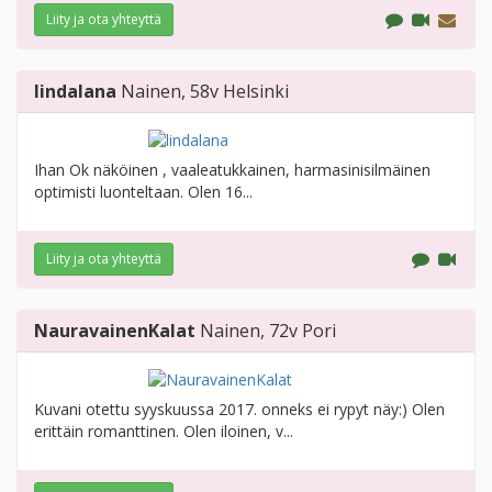
Liity ja ota yhteyttä
lindalana
Nainen
, 58v
Helsinki
Ihan Ok näköinen , vaaleatukkainen, harmasinisilmäinen
optimisti luonteltaan. Olen 16...
Liity ja ota yhteyttä
NauravainenKalat
Nainen
, 72v
Pori
Kuvani otettu syyskuussa 2017. onneks ei rypyt näy:) Olen
erittäin romanttinen. Olen iloinen, v...