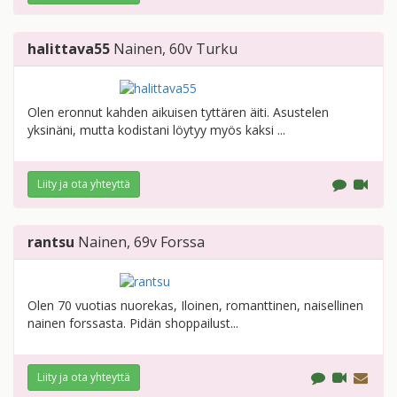
halittava55
Nainen
, 60v
Turku
Olen eronnut kahden aikuisen tyttären äiti. Asustelen
yksinäni, mutta kodistani löytyy myös kaksi ...
Liity ja ota yhteyttä
rantsu
Nainen
, 69v
Forssa
Olen 70 vuotias nuorekas, Iloinen, romanttinen, naisellinen
nainen forssasta. Pidän shoppailust...
Liity ja ota yhteyttä