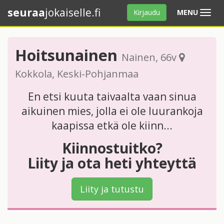
seuraa
jokaiselle.fi
Avaa
Kirjaudu
MENU
valikko
Hoitsunainen
Nainen
, 66v
Kokkola
,
Keski-Pohjanmaa
En etsi kuuta taivaalta vaan sinua
aikuinen mies, jolla ei ole luurankoja
kaapissa etkä ole kiinn...
Kiinnostuitko?
Liity ja ota heti yhteyttä
Liity ja tutustu