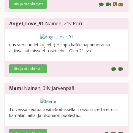
Liity ja ota yhteyttä
Angel_Love_91
Nainen
, 21v
Pori
uus vuos uudet kujeet :) Heippa kaikki napanuoransa
äitiinsä katkaisseet tosimiehet. Olen 21- vu...
Liity ja ota yhteyttä
Memi
Nainen
, 34v
Järvenpää
Toiveissa seuraa tositarkoituksella. Toivoisin, että et olisi
kamalan laiha. Ja ulkonäön puolesta...