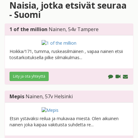
Naisia, jotka etsivät seuraa
- Suomi
1 of the million
Nainen
, 54v
Tampere
Hoikka/171, tumma, ruskeasilmäinen , vapaa nainen etsii
tositarkoituksella pilke silmäkulmas...
Liity ja ota yhteyttä
Mepis
Nainen
, 57v
Helsinki
Etsin ystäväksi reilua ja mukavaa miestä. Olen aikuinen
nainen joka kaipaa vakituista suhdetta re...