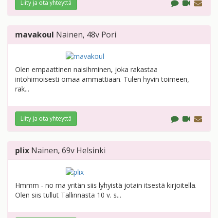
Liity ja ota yhteyttä
mavakoul
Nainen
, 48v
Pori
Olen empaattinen naisihminen, joka rakastaa
intohimoisesti omaa ammattiaan. Tulen hyvin toimeen,
rak...
Liity ja ota yhteyttä
plix
Nainen
, 69v
Helsinki
Hmmm - no ma yritän siis lyhyistä jotain itsestä kirjoitella.
Olen siis tullut Tallinnasta 10 v. s...