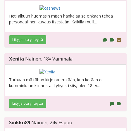
Heti alkuun huomasin miten hankalaa se onkaan tehdä
personaallinen kuvaus itsestään. Kaikilla muill...
Liity ja ota yhteyttä
Xeniia
Nainen
, 18v
Vammala
Turhaan mä tähän kirjoitan mitään, kun ketään ei
kumminkaan kiinnosta. Lyhyesti siis, olen 18- v...
Liity ja ota yhteyttä
Sinkku89
Nainen
, 24v
Espoo