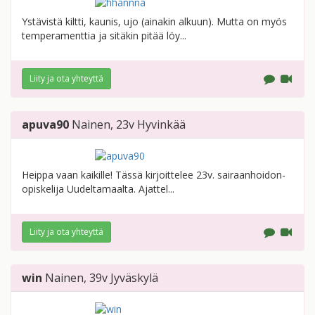
Ystävistä kiltti, kaunis, ujo (ainakin alkuun). Mutta on myös
temperamenttia ja sitäkin pitää löy...
Liity ja ota yhteyttä
apuva90
Nainen
, 23v
Hyvinkää
Heippa vaan kaikille! Tässä kirjoittelee 23v. sairaanhoidon-
opiskelija Uudeltamaalta. Ajattel...
Liity ja ota yhteyttä
win
Nainen
, 39v
Jyväskylä