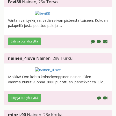
Eevi88
Nainen
, 25v
Tervo
Väritän värityskirjaa, vedän viivan pisteestä toiseen. Kokoan
palapeliä josta puuttuu paloja. ...
Liity ja ota yhteyttä
nainen_4love
Nainen
, 29v
Turku
Moikka! Oon kohta kolmekymppinen nainen. Olen
vammautunut vuonna 2000 pudottuani parvekkeelta. Ole...
Liity ja ota yhteyttä
minzi-90
Nainen
, 23v
Kotka