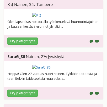
K :)
Nainen
, 34v
Tampere
Olen lapsirakas hoitoalalla työskentelevä huumorintajuinen
ja katseenkestävä eronnut yh- äiti. ...
Liity ja ota yhteyttä
SaraG_86
Nainen
, 27v
Jyväskylä
Heippa! Olen 27 vuotias nuori nainen. Tykkään taiteesta ja
teen itekkin taideteoksia maalauksia...
Liity ja ota yhteyttä