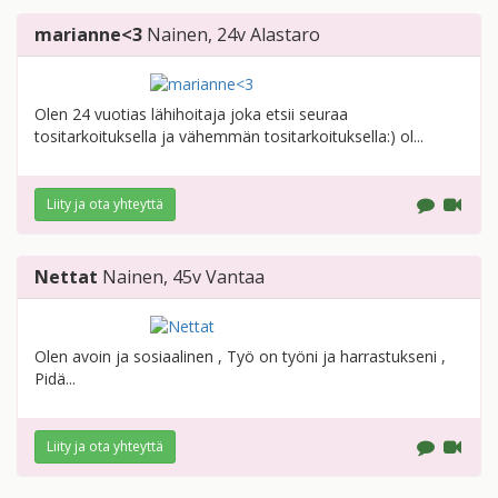
marianne<3
Nainen
, 24v
Alastaro
Olen 24 vuotias lähihoitaja joka etsii seuraa
tositarkoituksella ja vähemmän tositarkoituksella:) ol...
Liity ja ota yhteyttä
Nettat
Nainen
, 45v
Vantaa
Olen avoin ja sosiaalinen , Työ on työni ja harrastukseni ,
Pidä...
Liity ja ota yhteyttä