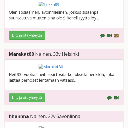
Olen sosiaalinen, avoinmielinen, joskus sisäänpäi
suuntautuva mutten aina ole :) Rehellisyyttä löy...
Liity ja ota yhteyttä
Marakat80
Nainen
, 33v
Helsinki
Hei! 33- vuotias neiti etsii tositarkoituksella henkilöä, joka
laittaa perhoset lentämään vatsass...
Liity ja ota yhteyttä
hhannna
Nainen
, 22v
Savonlinna