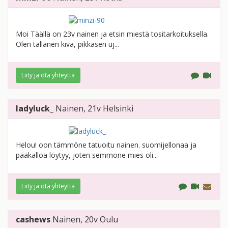
Moi Täällä on 23v nainen ja etsin miestä tositarkoituksella.
Olen tällänen kiva, pikkasen uj...
Liity ja ota yhteyttä
ladyluck_
Nainen
, 21v
Helsinki
Helou! oon tämmöne tatuoitu nainen. suomijellonaa ja
pääkalloa löytyy, joten semmone mies oli...
Liity ja ota yhteyttä
cashews
Nainen
, 20v
Oulu