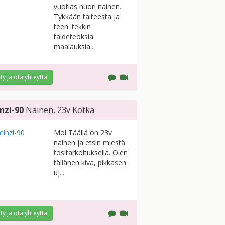
vuotias nuori nainen.
Tykkään taiteesta ja
teen itekkin
taideteoksia
maalauksia...
ity ja ota yhteyttä
nzi-90
Nainen
, 23v
Kotka
Moi Täällä on 23v
nainen ja etsin miestä
tositarkoituksella. Olen
tällänen kiva, pikkasen
uj...
ity ja ota yhteyttä