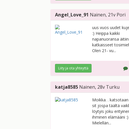
Angel_Love_91
Nainen
, 21v
Pori
uus vuos uudet kuj
:) Heippa kaikki
napanuoransa äitii
katkaisseet tosimie
Olen 21- vu...
Liity ja ota yhteyttä
katja8585
Nainen
, 28v
Turku
Moikka. . katsotaan
sit jospa täältä vaik
löytyis joku erityine
ihminen elämääni :)
Mielellän...