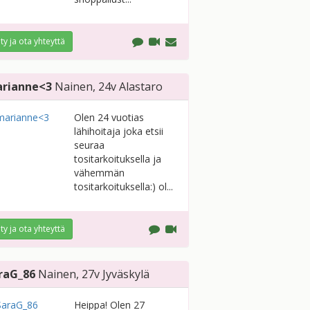
ity ja ota yhteyttä
rianne<3
Nainen
, 24v
Alastaro
Olen 24 vuotias
lähihoitaja joka etsii
seuraa
tositarkoituksella ja
vähemmän
tositarkoituksella:) ol...
ity ja ota yhteyttä
raG_86
Nainen
, 27v
Jyväskylä
Heippa! Olen 27