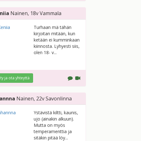
niia
Nainen
, 18v
Vammala
Turhaan mä tähän
kirjoitan mitään, kun
ketään ei kumminkaan
kiinnosta. Lyhyesti siis,
olen 18- v...
ity ja ota yhteyttä
annna
Nainen
, 22v
Savonlinna
Ystävistä kiltti, kaunis,
ujo (ainakin alkuun).
Mutta on myös
temperamenttia ja
sitäkin pitää löy...