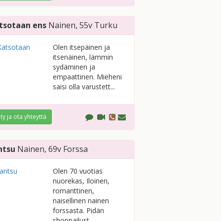
tsotaan ens
Nainen
, 55v
Turku
Olen itsepäinen ja
itsenäinen, lämmin
sydäminen ja
empaattinen. Mieheni
saisi olla varustett...
ity ja ota yhteyttä
ntsu
Nainen
, 69v
Forssa
Olen 70 vuotias
nuorekas, Iloinen,
romanttinen,
naisellinen nainen
forssasta. Pidän
shoppailust...