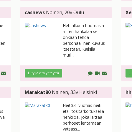
cashews
Nainen
, 20v
Oulu
Xe
ne
Heti alkuun huomasin
miten hankalaa se
onkaan tehdä
ten
personaallinen kuvaus
.
itsestään. Kaikilla
muill...
Liity ja ota yhteyttä
Li
Marakat80
Nainen
, 33v
Helsinki
hh
Hei! 33- vuotias neiti
us
etsii tositarkoituksella
uva
henkilöä, joka laittaa
perhoset lentämään
vatsass...