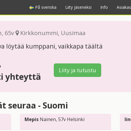
På svenska
Liity jäseneksi
Info
Asiakas
n
, 65v
Kirkkonummi
,
Uusimaa
a löytää kumppani, vaikkapa täältä
?
Liity ja tutustu
ti yhteyttä
vät seuraa - Suomi
Mepis
Nainen
, 57v
Helsinki
li