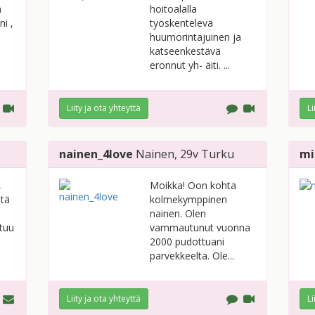
n
hoitoalalla
ni ,
työskentelevä
huumorintajuinen ja
katseenkestävä
eronnut yh- äiti. ...
Liity ja ota yhteyttä
Li
nainen_4love
Nainen
, 29v
Turku
mi
,
Moikka! Oon kohta
stä
kolmekymppinen
nainen. Olen
ttuu
vammautunut vuonna
2000 pudottuani
parvekkeelta. Ole...
Liity ja ota yhteyttä
Li