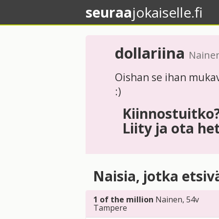
seuraa
jokaiselle.fi
dollariina
Naine
Oishan se ihan mukav
:)
Kiinnostuitko
Liity ja ota he
Naisia, jotka etsi
1 of the million
Nainen
, 54v
Tampere