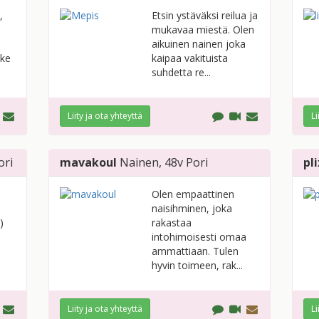
,
Etsin ystäväksi reilua ja
mukavaa miestä. Olen
aikuinen nainen joka
lke
kaipaa vakituista
suhdetta re...
Liity ja ota yhteyttä
Li
ori
mavakoul
Nainen
, 48v
Pori
pli
Olen empaattinen
naisihminen, joka
)
rakastaa
intohimoisesti omaa
ammattiaan. Tulen
hyvin toimeen, rak...
Liity ja ota yhteyttä
Li