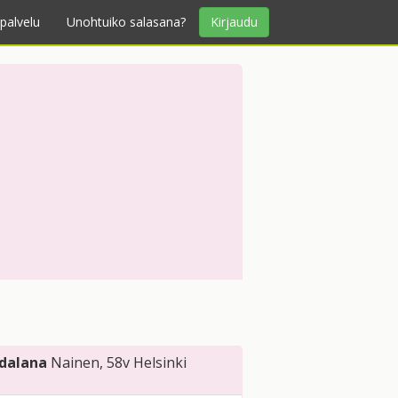
palvelu
Unohtuiko salasana?
Kirjaudu
ndalana
Nainen
, 58v
Helsinki