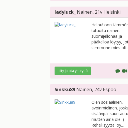
ladyluck_
Nainen
, 21v
Helsinki
Helou! oon tämmö
tatuoitu nainen.
suomijellonaa ja
pääkalloa löytyy, jo
semmone mies oli..
Liity ja ota yhteyttä
Sinkku89
Nainen
, 24v
Espoo
Olen sosiaalinen,
avoinmielinen, josk
sisäänpäi suuntaut
mutten aina ole :)
Rehellisyyttä löy...