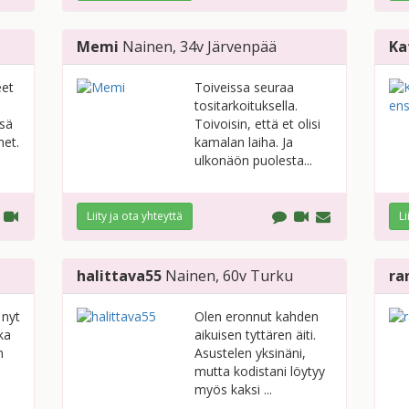
Memi
Nainen
, 34v
Järvenpää
Ka
eet
Toiveissa seuraa
tositarkoituksella.
nsä
Toivoisin, että et olisi
het.
kamalan laiha. Ja
ulkonäön puolesta...
Liity ja ota yhteyttä
Li
halittava55
Nainen
, 60v
Turku
ra
 nyt
Olen eronnut kahden
ka
aikuisen tyttären äiti.
n
Asustelen yksinäni,
mutta kodistani löytyy
myös kaksi ...