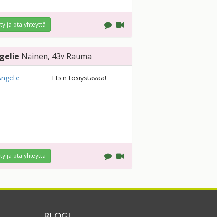
ity ja ota yhteyttä
gelie
Nainen
, 43v
Rauma
Etsin tosiystävää!
ity ja ota yhteyttä
BLOGI