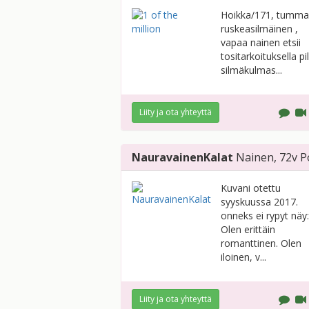
Hoikka/171, tumma
ruskeasilmäinen ,
vapaa nainen etsii
tositarkoituksella pi
silmäkulmas...
Liity ja ota yhteyttä
NauravainenKalat
Nainen
, 72v
P
Kuvani otettu
syyskuussa 2017.
onneks ei rypyt näy:
Olen erittäin
romanttinen. Olen
iloinen, v...
Liity ja ota yhteyttä