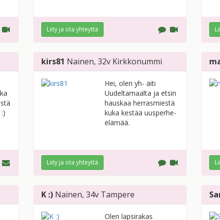
Liity ja ota yhteyttä
Li
kirs81
Nainen
, 32v
Kirkkonummi
ma
Hei, olen yh- äiti
oka
Uudeltamaalta ja etsin
istä
hauskaa herrasmiestä
:)
kuka kestää uusperhe-
elämää.
Liity ja ota yhteyttä
Li
K :)
Nainen
, 34v
Tampere
Sa
Olen lapsirakas