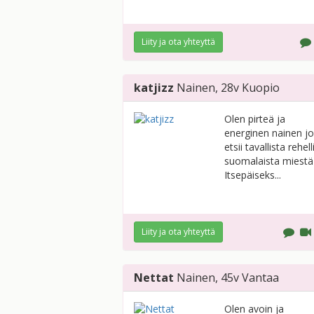
Liity ja ota yhteyttä
katjizz
Nainen
, 28v
Kuopio
Olen pirteä ja
energinen nainen j
etsii tavallista rehell
suomalaista miestä 
Itsepäiseks...
Liity ja ota yhteyttä
Nettat
Nainen
, 45v
Vantaa
Olen avoin ja