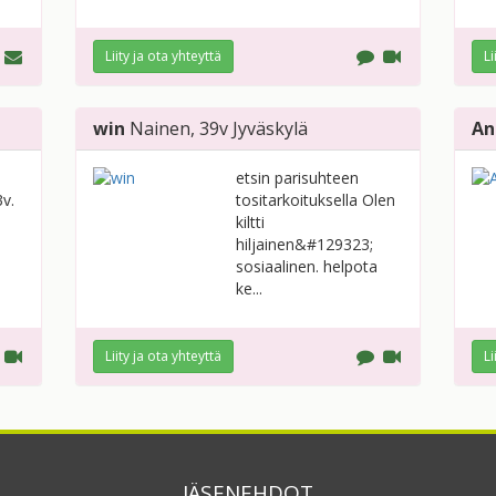
Liity ja ota yhteyttä
Li
win
Nainen
, 39v
Jyväskylä
An
!
etsin parisuhteen
3v.
tositarkoituksella Olen
kiltti
hiljainen&#129323;
sosiaalinen. helpota
ke...
Liity ja ota yhteyttä
Li
JÄSENEHDOT