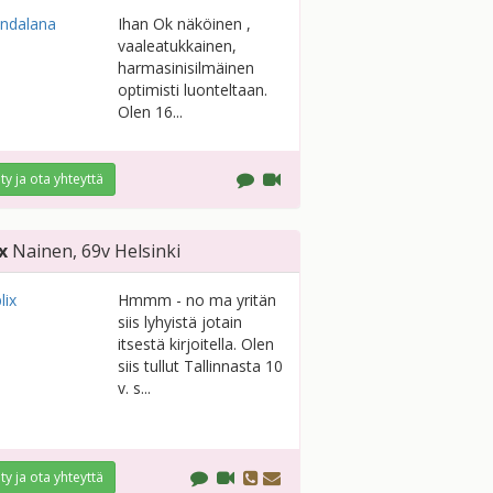
Ihan Ok näköinen ,
vaaleatukkainen,
harmasinisilmäinen
optimisti luonteltaan.
Olen 16...
ity ja ota yhteyttä
x
Nainen
, 69v
Helsinki
Hmmm - no ma yritän
siis lyhyistä jotain
itsestä kirjoitella. Olen
siis tullut Tallinnasta 10
v. s...
ity ja ota yhteyttä