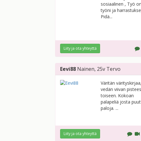
sosiaalinen , Työ o
työni ja harrastukse
Pidä...
Liity ja ota yhteyttä
Eevi88
Nainen
, 25v
Tervo
Väritän värityskirjaa
vedän viivan pistee
toiseen. Kokoan
palapeliä josta puu
paloja. ...
Liity ja ota yhteyttä