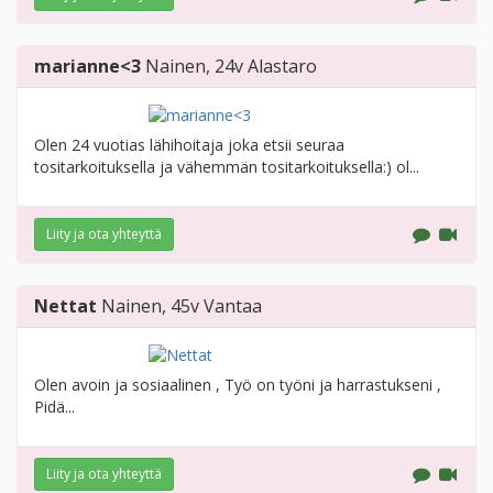
marianne<3
Nainen
, 24v
Alastaro
Olen 24 vuotias lähihoitaja joka etsii seuraa
tositarkoituksella ja vähemmän tositarkoituksella:) ol...
Liity ja ota yhteyttä
Nettat
Nainen
, 45v
Vantaa
Olen avoin ja sosiaalinen , Työ on työni ja harrastukseni ,
Pidä...
Liity ja ota yhteyttä