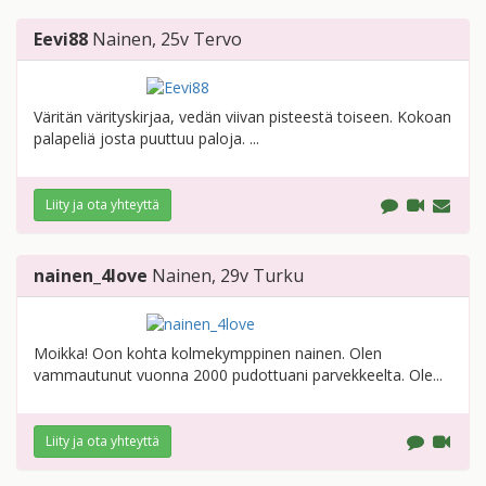
Eevi88
Nainen
, 25v
Tervo
Väritän värityskirjaa, vedän viivan pisteestä toiseen. Kokoan
palapeliä josta puuttuu paloja. ...
Liity ja ota yhteyttä
nainen_4love
Nainen
, 29v
Turku
Moikka! Oon kohta kolmekymppinen nainen. Olen
vammautunut vuonna 2000 pudottuani parvekkeelta. Ole...
Liity ja ota yhteyttä