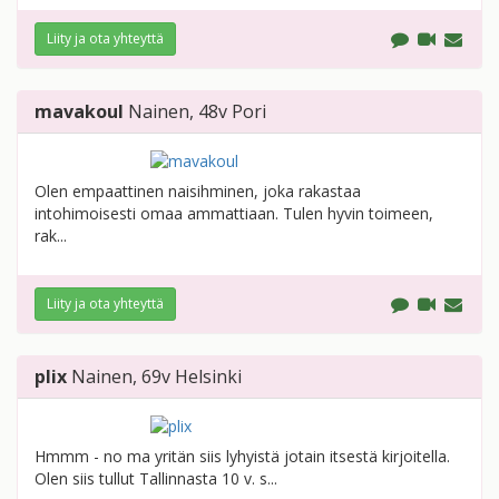
Liity ja ota yhteyttä
mavakoul
Nainen
, 48v
Pori
Olen empaattinen naisihminen, joka rakastaa
intohimoisesti omaa ammattiaan. Tulen hyvin toimeen,
rak...
Liity ja ota yhteyttä
plix
Nainen
, 69v
Helsinki
Hmmm - no ma yritän siis lyhyistä jotain itsestä kirjoitella.
Olen siis tullut Tallinnasta 10 v. s...