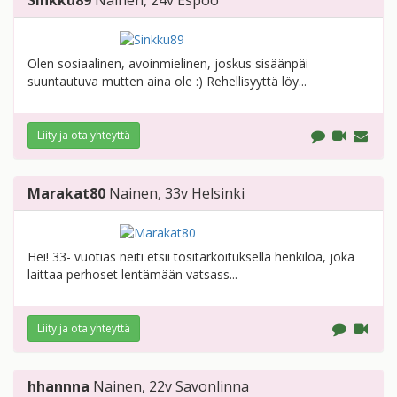
Sinkku89
Nainen
, 24v
Espoo
Olen sosiaalinen, avoinmielinen, joskus sisäänpäi
suuntautuva mutten aina ole :) Rehellisyyttä löy...
Liity ja ota yhteyttä
Marakat80
Nainen
, 33v
Helsinki
Hei! 33- vuotias neiti etsii tositarkoituksella henkilöä, joka
laittaa perhoset lentämään vatsass...
Liity ja ota yhteyttä
hhannna
Nainen
, 22v
Savonlinna