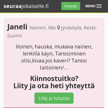
seuraa
jokaiselle.fi
Avaa
Kirjaudu
MENU
valikko
Janeli
Nainen
, 68v
Jyväskylä
,
Keski-
Suomi
Iloinen, hauska, mukava nainen,
lenkillä käyn, Tanssiminen
olisi,kivaa,jos kaveri? Tanssi
taitoinen/...
Kiinnostuitko?
Liity ja ota heti yhteyttä
Liity ja tutustu