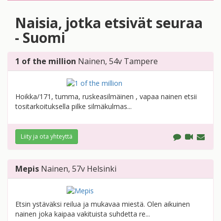
Naisia, jotka etsivät seuraa
- Suomi
1 of the million
Nainen
, 54v
Tampere
Hoikka/171, tumma, ruskeasilmäinen , vapaa nainen etsii
tositarkoituksella pilke silmäkulmas...
Liity ja ota yhteyttä
Mepis
Nainen
, 57v
Helsinki
Etsin ystäväksi reilua ja mukavaa miestä. Olen aikuinen
nainen joka kaipaa vakituista suhdetta re...