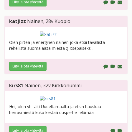
Liity ja ota yhteyttä
katjizz
Nainen
, 28v
Kuopio
Olen pirteä ja energinen nainen joka etsii tavallista
rehellistä suomalaista miestä :) Itsepäiseks...
Liity ja ota yhteyttä
kirs81
Nainen
, 32v
Kirkkonummi
Hei, olen yh- äiti Uudeltamaalta ja etsin hauskaa
herrasmiestä kuka kestää uusperhe- elämää.
Liity ja ota yhteyttä