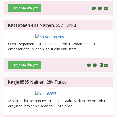
Liity ja ota yhteyttä
Katsotaan ens
Nainen
, 55v
Turku
Olen itsepäinen ja itsenäinen, lämmin sydäminen ja
empaattinen. Mieheni saisi olla varustett...
Liity ja ota yhteyttä
katja8585
Nainen
, 28v
Turku
Moikka. . katsotaan nyt sit jospa täältä vaikka löytyis joku
erityinen ihminen elämääni :) Mielellän...