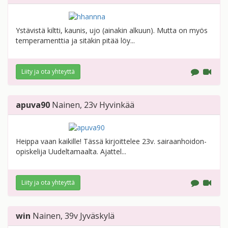
Ystävistä kiltti, kaunis, ujo (ainakin alkuun). Mutta on myös
temperamenttia ja sitäkin pitää löy...
Liity ja ota yhteyttä
apuva90
Nainen
, 23v
Hyvinkää
Heippa vaan kaikille! Tässä kirjoittelee 23v. sairaanhoidon-
opiskelija Uudeltamaalta. Ajattel...
Liity ja ota yhteyttä
win
Nainen
, 39v
Jyväskylä