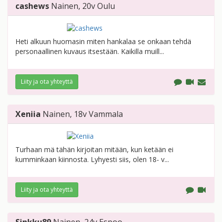
cashews
Nainen
, 20v
Oulu
Heti alkuun huomasin miten hankalaa se onkaan tehdä
personaallinen kuvaus itsestään. Kaikilla muill...
Liity ja ota yhteyttä
Xeniia
Nainen
, 18v
Vammala
Turhaan mä tähän kirjoitan mitään, kun ketään ei
kumminkaan kiinnosta. Lyhyesti siis, olen 18- v...
Liity ja ota yhteyttä