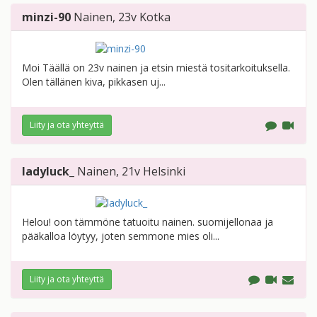
minzi-90
Nainen
, 23v
Kotka
Moi Täällä on 23v nainen ja etsin miestä tositarkoituksella.
Olen tällänen kiva, pikkasen uj...
Liity ja ota yhteyttä
ladyluck_
Nainen
, 21v
Helsinki
Helou! oon tämmöne tatuoitu nainen. suomijellonaa ja
pääkalloa löytyy, joten semmone mies oli...
Liity ja ota yhteyttä