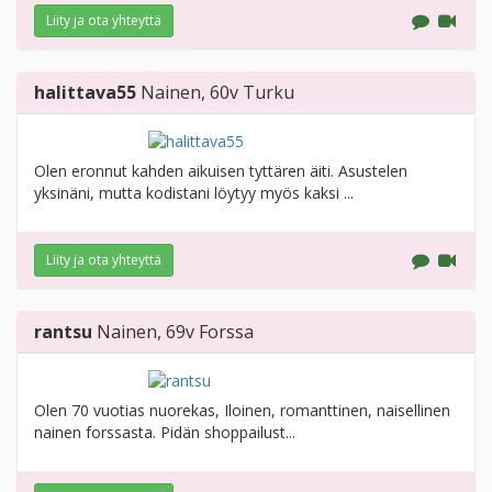
Liity ja ota yhteyttä
halittava55
Nainen
, 60v
Turku
Olen eronnut kahden aikuisen tyttären äiti. Asustelen
yksinäni, mutta kodistani löytyy myös kaksi ...
Liity ja ota yhteyttä
rantsu
Nainen
, 69v
Forssa
Olen 70 vuotias nuorekas, Iloinen, romanttinen, naisellinen
nainen forssasta. Pidän shoppailust...