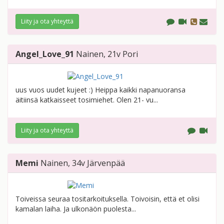
Liity ja ota yhteyttä
Angel_Love_91
Nainen
, 21v
Pori
uus vuos uudet kujeet :) Heippa kaikki napanuoransa
äitiinsä katkaisseet tosimiehet. Olen 21- vu...
Liity ja ota yhteyttä
Memi
Nainen
, 34v
Järvenpää
Toiveissa seuraa tositarkoituksella. Toivoisin, että et olisi
kamalan laiha. Ja ulkonäön puolesta...