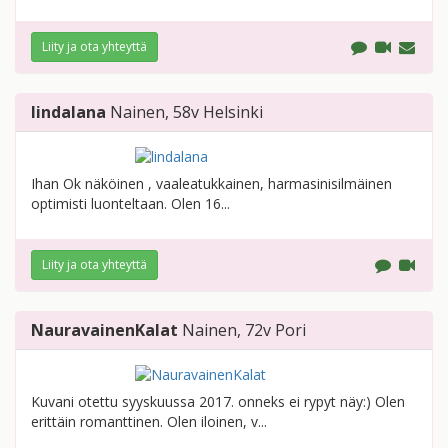
Liity ja ota yhteyttä
lindalana
Nainen
, 58v
Helsinki
Ihan Ok näköinen , vaaleatukkainen, harmasinisilmäinen
optimisti luonteltaan. Olen 16...
Liity ja ota yhteyttä
NauravainenKalat
Nainen
, 72v
Pori
Kuvani otettu syyskuussa 2017. onneks ei rypyt näy:) Olen
erittäin romanttinen. Olen iloinen, v...