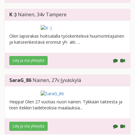
K :)
Nainen
, 34v
Tampere
Olen lapsirakas hoitoalalla työskentelevä huumorintajuinen
ja katseenkestävä eronnut yh- äiti. ...
Liity ja ota yhteyttä
SaraG_86
Nainen
, 27v
Jyväskylä
Heippa! Olen 27 vuotias nuori nainen. Tykkään taiteesta ja
teen itekkin taideteoksia maalauksia...
Liity ja ota yhteyttä