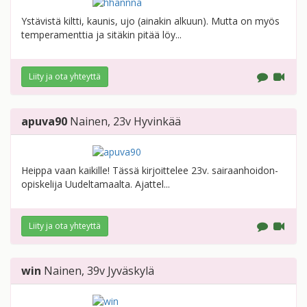
Ystävistä kiltti, kaunis, ujo (ainakin alkuun). Mutta on myös
temperamenttia ja sitäkin pitää löy...
Liity ja ota yhteyttä
apuva90
Nainen
, 23v
Hyvinkää
Heippa vaan kaikille! Tässä kirjoittelee 23v. sairaanhoidon-
opiskelija Uudeltamaalta. Ajattel...
Liity ja ota yhteyttä
win
Nainen
, 39v
Jyväskylä