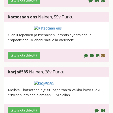
Liity ja ota yhteyttä
Katsotaan ens
Nainen
, 55v
Turku
Olen itsepäinen ja itsenäinen, lämmin sydäminen ja
empaattinen. Mieheni saisi olla varustett...
Liity ja ota yhteyttä
katja8585
Nainen
, 28v
Turku
Moikka. . katsotaan nyt sit jospa täältä vaikka löytyis joku
erityinen ihminen elämääni :) Mielellän...
Liity ja ota yhteyttä