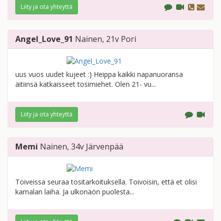
Liity ja ota yhteyttä
Angel_Love_91
Nainen
, 21v
Pori
uus vuos uudet kujeet :) Heippa kaikki napanuoransa
äitiinsä katkaisseet tosimiehet. Olen 21- vu...
Liity ja ota yhteyttä
Memi
Nainen
, 34v
Järvenpää
Toiveissa seuraa tositarkoituksella. Toivoisin, että et olisi
kamalan laiha. Ja ulkonäön puolesta...