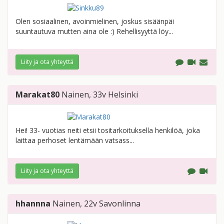
Olen sosiaalinen, avoinmielinen, joskus sisäänpäi
suuntautuva mutten aina ole :) Rehellisyyttä löy...
Liity ja ota yhteyttä
Marakat80
Nainen
, 33v
Helsinki
Hei! 33- vuotias neiti etsii tositarkoituksella henkilöä, joka
laittaa perhoset lentämään vatsass...
Liity ja ota yhteyttä
hhannna
Nainen
, 22v
Savonlinna