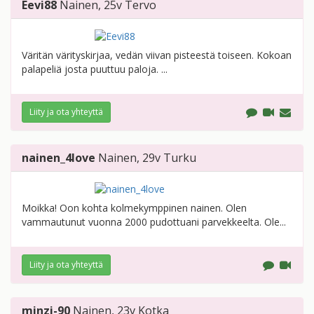
Eevi88
Nainen
, 25v
Tervo
Väritän värityskirjaa, vedän viivan pisteestä toiseen. Kokoan
palapeliä josta puuttuu paloja. ...
Liity ja ota yhteyttä
nainen_4love
Nainen
, 29v
Turku
Moikka! Oon kohta kolmekymppinen nainen. Olen
vammautunut vuonna 2000 pudottuani parvekkeelta. Ole...
Liity ja ota yhteyttä
minzi-90
Nainen
, 23v
Kotka