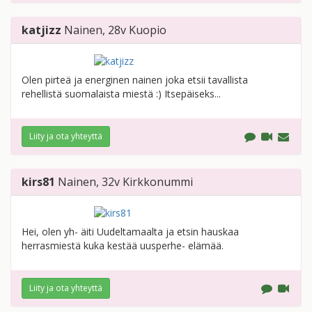
katjizz
Nainen
, 28v
Kuopio
Olen pirteä ja energinen nainen joka etsii tavallista
rehellistä suomalaista miestä :) Itsepäiseks...
Liity ja ota yhteyttä
kirs81
Nainen
, 32v
Kirkkonummi
Hei, olen yh- äiti Uudeltamaalta ja etsin hauskaa
herrasmiestä kuka kestää uusperhe- elämää.
Liity ja ota yhteyttä