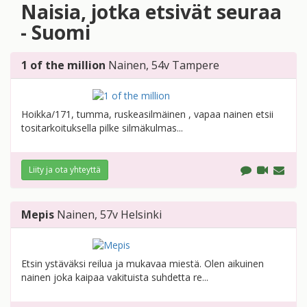
Naisia, jotka etsivät seuraa
- Suomi
1 of the million
Nainen
, 54v
Tampere
Hoikka/171, tumma, ruskeasilmäinen , vapaa nainen etsii
tositarkoituksella pilke silmäkulmas...
Liity ja ota yhteyttä
Mepis
Nainen
, 57v
Helsinki
Etsin ystäväksi reilua ja mukavaa miestä. Olen aikuinen
nainen joka kaipaa vakituista suhdetta re...