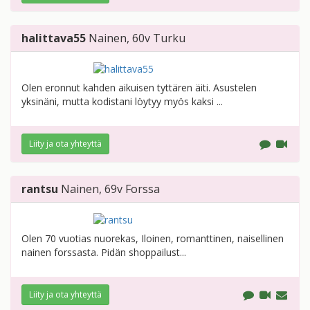
halittava55
Nainen
, 60v
Turku
Olen eronnut kahden aikuisen tyttären äiti. Asustelen
yksinäni, mutta kodistani löytyy myös kaksi ...
Liity ja ota yhteyttä
rantsu
Nainen
, 69v
Forssa
Olen 70 vuotias nuorekas, Iloinen, romanttinen, naisellinen
nainen forssasta. Pidän shoppailust...
Liity ja ota yhteyttä