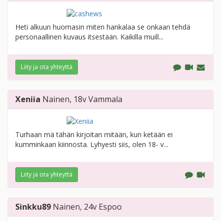
Heti alkuun huomasin miten hankalaa se onkaan tehdä
personaallinen kuvaus itsestään. Kaikilla muill...
Liity ja ota yhteyttä
Xeniia
Nainen
, 18v
Vammala
Turhaan mä tähän kirjoitan mitään, kun ketään ei
kumminkaan kiinnosta. Lyhyesti siis, olen 18- v...
Liity ja ota yhteyttä
Sinkku89
Nainen
, 24v
Espoo