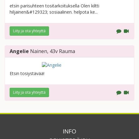
etsin parisuhteen tositarkoituksella Olen kiltti
hiljainen&#129323; sosiaalinen. helpota ke...
Liity ja ota yhteyttä
Angelie
Nainen
, 43v
Rauma
Etsin tosiystävää!
Liity ja ota yhteyttä
INFO