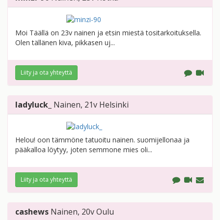
Moi Täällä on 23v nainen ja etsin miestä tositarkoituksella.
Olen tällänen kiva, pikkasen uj...
Liity ja ota yhteyttä
ladyluck_
Nainen
, 21v
Helsinki
Helou! oon tämmöne tatuoitu nainen. suomijellonaa ja
pääkalloa löytyy, joten semmone mies oli...
Liity ja ota yhteyttä
cashews
Nainen
, 20v
Oulu