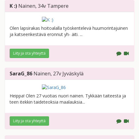
K :)
Nainen
, 34v
Tampere
Olen lapsirakas hoitoalalla työskentelevä huumorintajuinen
ja katseenkestävä eronnut yh- äiti. ...
Liity ja ota yhteyttä
SaraG_86
Nainen
, 27v
Jyväskylä
Heippa! Olen 27 vuotias nuori nainen. Tykkään taiteesta ja
teen itekkin taideteoksia maalauksia...
Liity ja ota yhteyttä