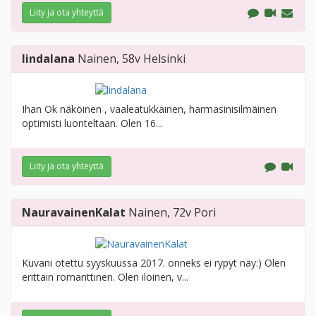
Liity ja ota yhteyttä
lindalana
Nainen
, 58v
Helsinki
Ihan Ok näköinen , vaaleatukkainen, harmasinisilmäinen
optimisti luonteltaan. Olen 16...
Liity ja ota yhteyttä
NauravainenKalat
Nainen
, 72v
Pori
Kuvani otettu syyskuussa 2017. onneks ei rypyt näy:) Olen
erittäin romanttinen. Olen iloinen, v...