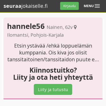
seuraa
jokaiselle.fi
Avaa
Kirjaudu
MENU
valikko
hannele56
Nainen
, 62v
Ilomantsi
,
Pohjois-Karjala
Etsin ystävää /ehkä loppuelämän
kumppania. Ois kiva jos olisit
tanssitaitoinen/tanssitaidon puute e...
Kiinnostuitko?
Liity ja ota heti yhteyttä
Liity ja tutustu