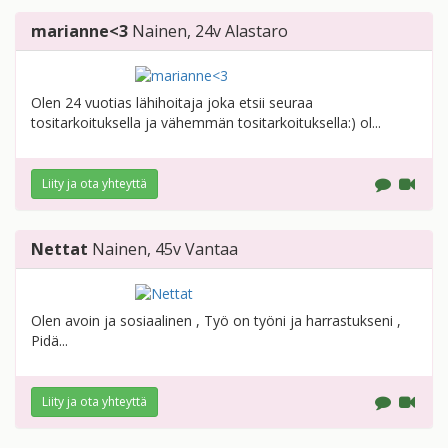
marianne<3
Nainen
, 24v
Alastaro
Olen 24 vuotias lähihoitaja joka etsii seuraa
tositarkoituksella ja vähemmän tositarkoituksella:) ol...
Liity ja ota yhteyttä
Nettat
Nainen
, 45v
Vantaa
Olen avoin ja sosiaalinen , Työ on työni ja harrastukseni ,
Pidä...
Liity ja ota yhteyttä