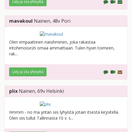
Liity ja ota yhteyttä
mavakoul
Nainen
, 48v
Pori
Olen empaattinen naisihminen, joka rakastaa
intohimoisesti omaa ammattiaan. Tulen hyvin toimeen,
rak...
Liity ja ota yhteyttä
plix
Nainen
, 69v
Helsinki
Hmmm - no ma yritän siis lyhyistä jotain itsestä kirjoitella.
Olen siis tullut Tallinnasta 10 v. s...