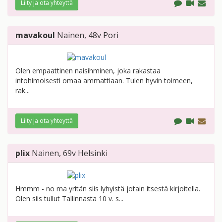
Liity ja ota yhteyttä
mavakoul
Nainen
, 48v
Pori
Olen empaattinen naisihminen, joka rakastaa
intohimoisesti omaa ammattiaan. Tulen hyvin toimeen,
rak...
Liity ja ota yhteyttä
plix
Nainen
, 69v
Helsinki
Hmmm - no ma yritän siis lyhyistä jotain itsestä kirjoitella.
Olen siis tullut Tallinnasta 10 v. s...