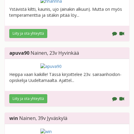
Ystävistä kiltti, kaunis, ujo (ainakin alkuun). Mutta on myös
temperamenttia ja sitäkin pitää löy...
Liity ja ota yhteyttä
apuva90
Nainen
, 23v
Hyvinkää
Heippa vaan kaikille! Tässä kirjoittelee 23v. sairaanhoidon-
opiskelija Uudeltamaalta. Ajattel...
Liity ja ota yhteyttä
win
Nainen
, 39v
Jyväskylä