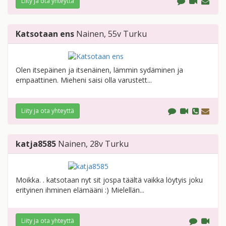
Liity ja ota yhteyttä
Katsotaan ens
Nainen
, 55v
Turku
Olen itsepäinen ja itsenäinen, lämmin sydäminen ja
empaattinen. Mieheni saisi olla varustett...
Liity ja ota yhteyttä
katja8585
Nainen
, 28v
Turku
Moikka. . katsotaan nyt sit jospa täältä vaikka löytyis joku
erityinen ihminen elämääni :) Mielellän...
Liity ja ota yhteyttä