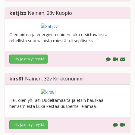
katjizz
Nainen
, 28v
Kuopio
Olen pirteä ja energinen nainen joka etsii tavallista
rehellistä suomalaista miestä :) Itsepäiseks...
Liity ja ota yhteyttä
kirs81
Nainen
, 32v
Kirkkonummi
Hei, olen yh- äiti Uudeltamaalta ja etsin hauskaa
herrasmiestä kuka kestää uusperhe- elämää.
Liity ja ota yhteyttä