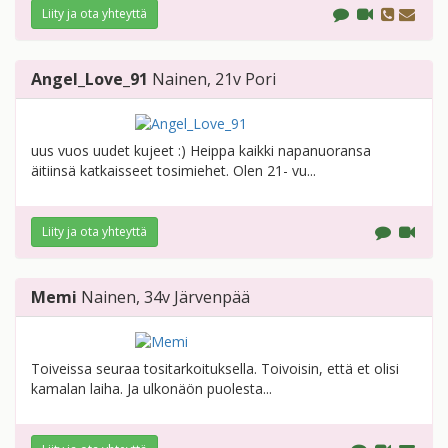
Liity ja ota yhteyttä
Angel_Love_91
Nainen
, 21v
Pori
uus vuos uudet kujeet :) Heippa kaikki napanuoransa
äitiinsä katkaisseet tosimiehet. Olen 21- vu...
Liity ja ota yhteyttä
Memi
Nainen
, 34v
Järvenpää
Toiveissa seuraa tositarkoituksella. Toivoisin, että et olisi
kamalan laiha. Ja ulkonäön puolesta...