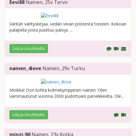
Eevi88
Nainen
, 25v
Tervo
Väritän värityskirjaa, vedän viivan pisteestä toiseen. Kokoan
palapeliä josta puuttuu paloja. ...
Liity ja ota yhteyttä
nainen_4love
Nainen
, 29v
Turku
Moikka! Oon kohta kolmekymppinen nainen. Olen
vammautunut vuonna 2000 pudottuani parvekkeelta. Ole...
Liity ja ota yhteyttä
minzi-90
Nainen
, 23v
Kotka