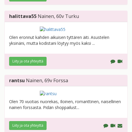
halittava55
Nainen
, 60v
Turku
Olen eronnut kahden aikuisen tyttären äiti. Asustelen
yksinäni, mutta kodistani löytyy myös kaksi ...
Liity ja ota yhteyttä
rantsu
Nainen
, 69v
Forssa
Olen 70 vuotias nuorekas, Iloinen, romanttinen, naisellinen
nainen forssasta. Pidän shoppailust...
Liity ja ota yhteyttä