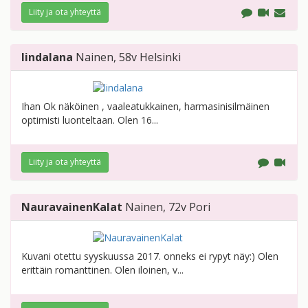
Liity ja ota yhteyttä
lindalana
Nainen
, 58v
Helsinki
Ihan Ok näköinen , vaaleatukkainen, harmasinisilmäinen
optimisti luonteltaan. Olen 16...
Liity ja ota yhteyttä
NauravainenKalat
Nainen
, 72v
Pori
Kuvani otettu syyskuussa 2017. onneks ei rypyt näy:) Olen
erittäin romanttinen. Olen iloinen, v...