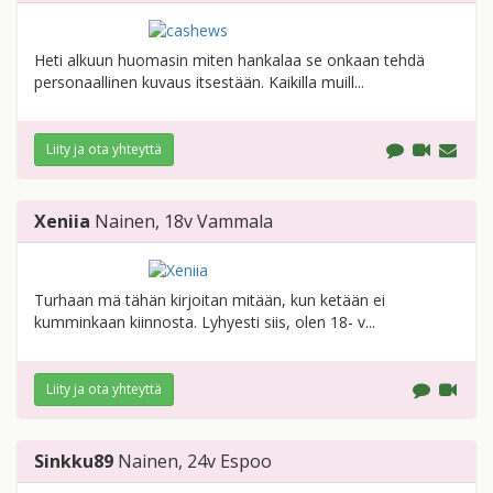
Heti alkuun huomasin miten hankalaa se onkaan tehdä
personaallinen kuvaus itsestään. Kaikilla muill...
Liity ja ota yhteyttä
Xeniia
Nainen
, 18v
Vammala
Turhaan mä tähän kirjoitan mitään, kun ketään ei
kumminkaan kiinnosta. Lyhyesti siis, olen 18- v...
Liity ja ota yhteyttä
Sinkku89
Nainen
, 24v
Espoo