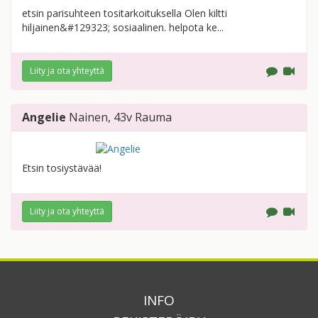
etsin parisuhteen tositarkoituksella Olen kiltti
hiljainen&#129323; sosiaalinen. helpota ke...
Liity ja ota yhteyttä
Angelie
Nainen
, 43v
Rauma
Etsin tosiystävää!
Liity ja ota yhteyttä
INFO