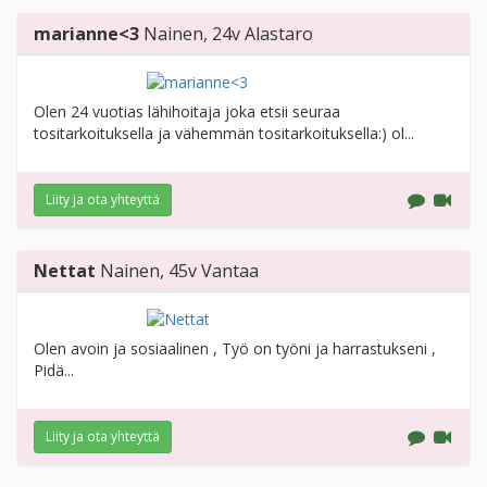
marianne<3
Nainen
, 24v
Alastaro
Olen 24 vuotias lähihoitaja joka etsii seuraa
tositarkoituksella ja vähemmän tositarkoituksella:) ol...
Liity ja ota yhteyttä
Nettat
Nainen
, 45v
Vantaa
Olen avoin ja sosiaalinen , Työ on työni ja harrastukseni ,
Pidä...
Liity ja ota yhteyttä