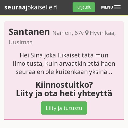
seuraa
jokaiselle.fi
Avaa
Kirjaudu
MENU
valikko
Santanen
Nainen
, 67v
Hyvinkää
,
Uusimaa
Hei Sinä joka lukaiset tätä mun
ilmoitusta, kuin arvaatkin että haen
seuraa en ole kuitenkaan yksinä...
Kiinnostuitko?
Liity ja ota heti yhteyttä
Liity ja tutustu