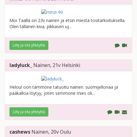
Moi Täällä on 23v nainen ja etsin miestä tositarkoituksella.
Olen tällänen kiva, pikkasen uj...
Liity ja ota yhteyttä
ladyluck_
Nainen
, 21v
Helsinki
Helou! oon tämmöne tatuoitu nainen. suomijellonaa ja
pääkalloa löytyy, joten semmone mies oli...
Liity ja ota yhteyttä
cashews
Nainen
, 20v
Oulu