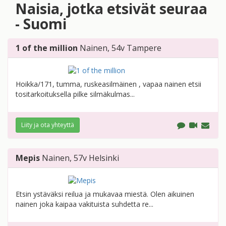
Naisia, jotka etsivät seuraa
- Suomi
1 of the million
Nainen
, 54v
Tampere
Hoikka/171, tumma, ruskeasilmäinen , vapaa nainen etsii
tositarkoituksella pilke silmäkulmas...
Liity ja ota yhteyttä
Mepis
Nainen
, 57v
Helsinki
Etsin ystäväksi reilua ja mukavaa miestä. Olen aikuinen
nainen joka kaipaa vakituista suhdetta re...