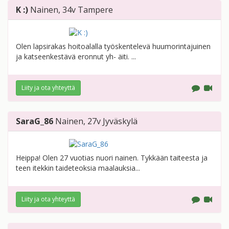
K :)
Nainen
, 34v
Tampere
Olen lapsirakas hoitoalalla työskentelevä huumorintajuinen
ja katseenkestävä eronnut yh- äiti. ...
Liity ja ota yhteyttä
SaraG_86
Nainen
, 27v
Jyväskylä
Heippa! Olen 27 vuotias nuori nainen. Tykkään taiteesta ja
teen itekkin taideteoksia maalauksia...
Liity ja ota yhteyttä