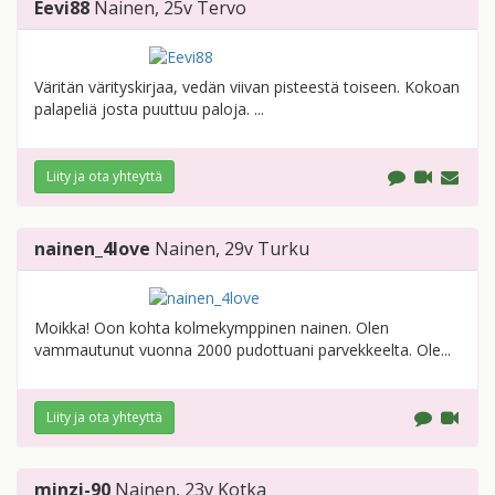
Eevi88
Nainen
, 25v
Tervo
Väritän värityskirjaa, vedän viivan pisteestä toiseen. Kokoan
palapeliä josta puuttuu paloja. ...
Liity ja ota yhteyttä
nainen_4love
Nainen
, 29v
Turku
Moikka! Oon kohta kolmekymppinen nainen. Olen
vammautunut vuonna 2000 pudottuani parvekkeelta. Ole...
Liity ja ota yhteyttä
minzi-90
Nainen
, 23v
Kotka