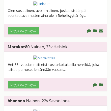
Olen sosiaalinen, avoinmielinen, joskus sisäänpäi
suuntautuva mutten aina ole :) Rehellisyyttä löy...
Liity ja ota yhteyttä
Marakat80
Nainen
, 33v
Helsinki
Hei! 33- vuotias neiti etsii tositarkoituksella henkilöä, joka
laittaa perhoset lentämään vatsass...
Liity ja ota yhteyttä
hhannna
Nainen
, 22v
Savonlinna