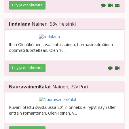
Liity ja ota yhteyttä
lindalana
Nainen
, 58v
Helsinki
Ihan Ok näköinen , vaaleatukkainen, harmasinisilmäinen
optimisti luonteltaan. Olen 16...
Liity ja ota yhteyttä
NauravainenKalat
Nainen
, 72v
Pori
Kuvani otettu syyskuussa 2017. onneks ei rypyt näy:) Olen
erittäin romanttinen. Olen iloinen, v...