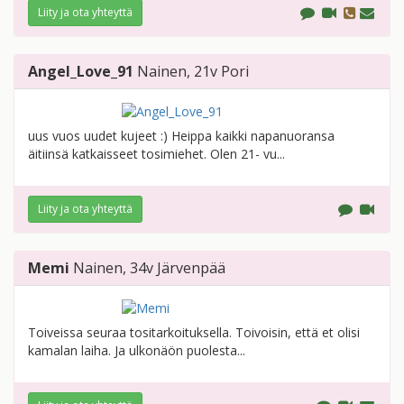
Liity ja ota yhteyttä
Angel_Love_91
Nainen
, 21v
Pori
uus vuos uudet kujeet :) Heippa kaikki napanuoransa
äitiinsä katkaisseet tosimiehet. Olen 21- vu...
Liity ja ota yhteyttä
Memi
Nainen
, 34v
Järvenpää
Toiveissa seuraa tositarkoituksella. Toivoisin, että et olisi
kamalan laiha. Ja ulkonäön puolesta...