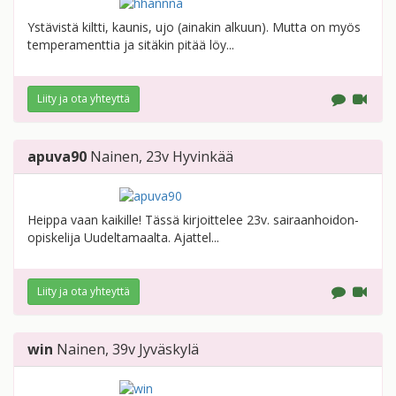
Ystävistä kiltti, kaunis, ujo (ainakin alkuun). Mutta on myös
temperamenttia ja sitäkin pitää löy...
Liity ja ota yhteyttä
apuva90
Nainen
, 23v
Hyvinkää
Heippa vaan kaikille! Tässä kirjoittelee 23v. sairaanhoidon-
opiskelija Uudeltamaalta. Ajattel...
Liity ja ota yhteyttä
win
Nainen
, 39v
Jyväskylä