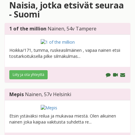
Naisia, jotka etsivät seuraa
- Suomi
1 of the million
Nainen
, 54v
Tampere
Hoikka/171, tumma, ruskeasilmäinen , vapaa nainen etsii
tositarkoituksella pilke silmäkulmas...
Liity ja ota yhteyttä
Mepis
Nainen
, 57v
Helsinki
Etsin ystäväksi reilua ja mukavaa miestä. Olen aikuinen
nainen joka kaipaa vakituista suhdetta re...