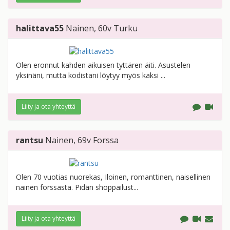
halittava55
Nainen
, 60v
Turku
Olen eronnut kahden aikuisen tyttären äiti. Asustelen
yksinäni, mutta kodistani löytyy myös kaksi ...
Liity ja ota yhteyttä
rantsu
Nainen
, 69v
Forssa
Olen 70 vuotias nuorekas, Iloinen, romanttinen, naisellinen
nainen forssasta. Pidän shoppailust...
Liity ja ota yhteyttä