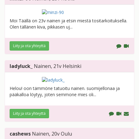
Moi Täällä on 23v nainen ja etsin miestä tositarkoituksella.
Olen tällänen kiva, pikkasen uj...
Liity ja ota yhteyttä
ladyluck_
Nainen
, 21v
Helsinki
Helou! oon tämmöne tatuoitu nainen. suomijellonaa ja
pääkalloa löytyy, joten semmone mies oli...
Liity ja ota yhteyttä
cashews
Nainen
, 20v
Oulu