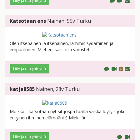
Liity ja ota yhteyttä
Katsotaan ens
Nainen
, 55v
Turku
Olen itsepäinen ja itsenäinen, lämmin sydäminen ja
empaattinen. Mieheni saisi olla varustett...
Liity ja ota yhteyttä
katja8585
Nainen
, 28v
Turku
Moikka. . katsotaan nyt sit jospa täältä vaikka löytyis joku
erityinen ihminen elämääni :) Mielellän...
Liity ja ota yhteyttä