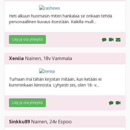
Heti alkuun huomasin miten hankalaa se onkaan tehdä
personaallinen kuvaus itsestään. Kaikilla muill...
Liity ja ota yhteyttä
Xeniia
Nainen
, 18v
Vammala
Turhaan mä tähän kirjoitan mitään, kun ketään ei
kumminkaan kiinnosta. Lyhyesti siis, olen 18- v...
Liity ja ota yhteyttä
Sinkku89
Nainen
, 24v
Espoo