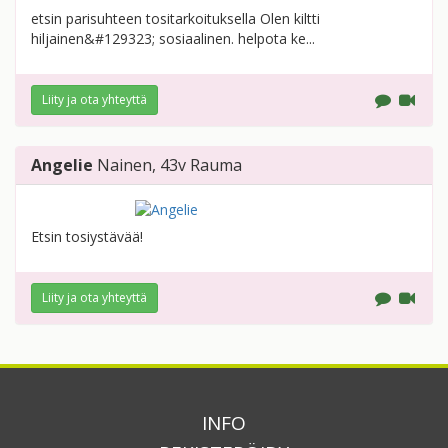
etsin parisuhteen tositarkoituksella Olen kiltti
hiljainen&#129323; sosiaalinen. helpota ke...
Liity ja ota yhteyttä
Angelie
Nainen
, 43v
Rauma
Etsin tosiystävää!
Liity ja ota yhteyttä
INFO