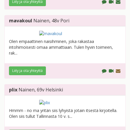
Liity ja ota yhteyttä
mavakoul
Nainen
, 48v
Pori
Olen empaattinen naisihminen, joka rakastaa
intohimoisesti omaa ammattiaan. Tulen hyvin toimeen,
rak...
Liity ja ota yhteyttä
plix
Nainen
, 69v
Helsinki
Hmmm - no ma yritän siis lyhyistä jotain itsestä kirjoitella.
Olen siis tullut Tallinnasta 10 v. s...