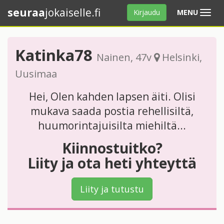
seuraa
jokaiselle.fi
Avaa
Kirjaudu
MENU
valikko
Katinka78
Nainen
, 47v
Helsinki
,
Uusimaa
Hei, Olen kahden lapsen äiti. Olisi
mukava saada postia rehellisiltä,
huumorintajuisilta miehiltä...
Kiinnostuitko?
Liity ja ota heti yhteyttä
Liity ja tutustu