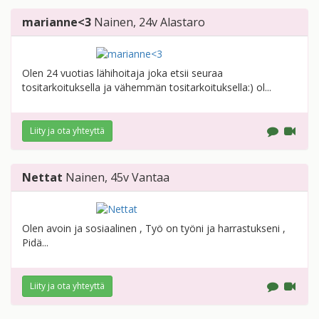
marianne<3
Nainen
, 24v
Alastaro
Olen 24 vuotias lähihoitaja joka etsii seuraa
tositarkoituksella ja vähemmän tositarkoituksella:) ol...
Liity ja ota yhteyttä
Nettat
Nainen
, 45v
Vantaa
Olen avoin ja sosiaalinen , Työ on työni ja harrastukseni ,
Pidä...
Liity ja ota yhteyttä