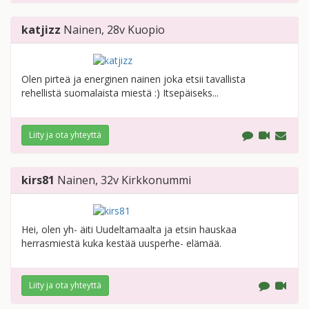
katjizz
Nainen
, 28v
Kuopio
Olen pirteä ja energinen nainen joka etsii tavallista
rehellistä suomalaista miestä :) Itsepäiseks...
Liity ja ota yhteyttä
kirs81
Nainen
, 32v
Kirkkonummi
Hei, olen yh- äiti Uudeltamaalta ja etsin hauskaa
herrasmiestä kuka kestää uusperhe- elämää.
Liity ja ota yhteyttä