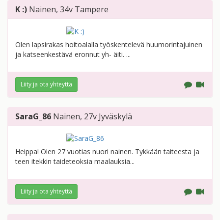
K :)
Nainen
, 34v
Tampere
Olen lapsirakas hoitoalalla työskentelevä huumorintajuinen
ja katseenkestävä eronnut yh- äiti. ...
Liity ja ota yhteyttä
SaraG_86
Nainen
, 27v
Jyväskylä
Heippa! Olen 27 vuotias nuori nainen. Tykkään taiteesta ja
teen itekkin taideteoksia maalauksia...
Liity ja ota yhteyttä