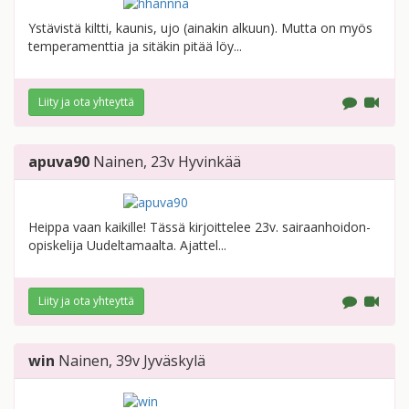
Ystävistä kiltti, kaunis, ujo (ainakin alkuun). Mutta on myös
temperamenttia ja sitäkin pitää löy...
Liity ja ota yhteyttä
apuva90
Nainen
, 23v
Hyvinkää
Heippa vaan kaikille! Tässä kirjoittelee 23v. sairaanhoidon-
opiskelija Uudeltamaalta. Ajattel...
Liity ja ota yhteyttä
win
Nainen
, 39v
Jyväskylä