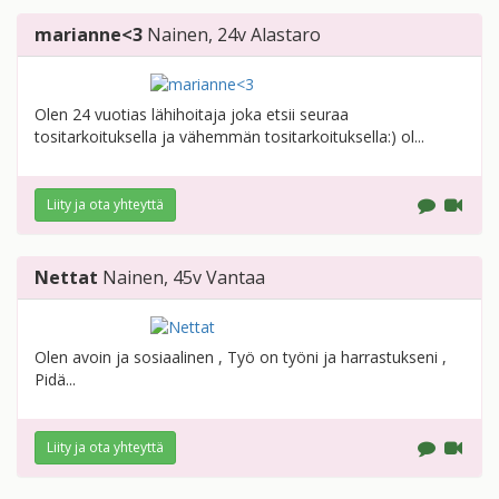
marianne<3
Nainen
, 24v
Alastaro
Olen 24 vuotias lähihoitaja joka etsii seuraa
tositarkoituksella ja vähemmän tositarkoituksella:) ol...
Liity ja ota yhteyttä
Nettat
Nainen
, 45v
Vantaa
Olen avoin ja sosiaalinen , Työ on työni ja harrastukseni ,
Pidä...
Liity ja ota yhteyttä