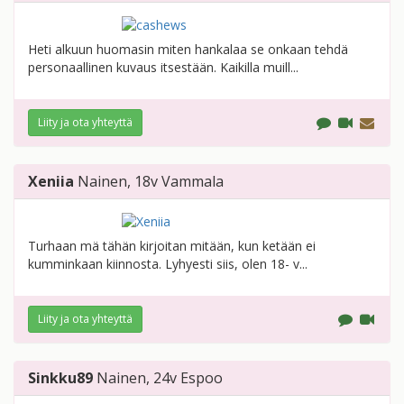
Heti alkuun huomasin miten hankalaa se onkaan tehdä
personaallinen kuvaus itsestään. Kaikilla muill...
Liity ja ota yhteyttä
Xeniia
Nainen
, 18v
Vammala
Turhaan mä tähän kirjoitan mitään, kun ketään ei
kumminkaan kiinnosta. Lyhyesti siis, olen 18- v...
Liity ja ota yhteyttä
Sinkku89
Nainen
, 24v
Espoo