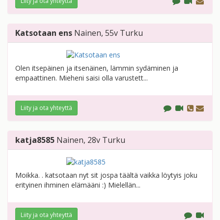
Liity ja ota yhteyttä
Katsotaan ens
Nainen
, 55v
Turku
Olen itsepäinen ja itsenäinen, lämmin sydäminen ja
empaattinen. Mieheni saisi olla varustett...
Liity ja ota yhteyttä
katja8585
Nainen
, 28v
Turku
Moikka. . katsotaan nyt sit jospa täältä vaikka löytyis joku
erityinen ihminen elämääni :) Mielellän...
Liity ja ota yhteyttä