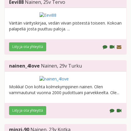
Eevi88
Nainen
, 25v
Tervo
Väritän värityskirjaa, vedän viivan pisteestä toiseen. Kokoan
palapeliä josta puuttuu paloja. ...
Liity ja ota yhteyttä
nainen_4love
Nainen
, 29v
Turku
Moikka! Oon kohta kolmekymppinen nainen. Olen
vammautunut vuonna 2000 pudottuani parvekkeelta. Ole...
Liity ja ota yhteyttä
minzi-90
Nainen
, 23v
Kotka