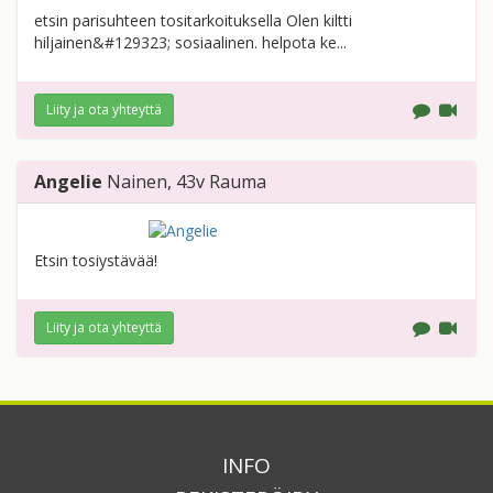
etsin parisuhteen tositarkoituksella Olen kiltti
hiljainen&#129323; sosiaalinen. helpota ke...
Liity ja ota yhteyttä
Angelie
Nainen
, 43v
Rauma
Etsin tosiystävää!
Liity ja ota yhteyttä
INFO