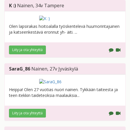
K :)
Nainen
, 34v
Tampere
Olen lapsirakas hoitoalalla työskentelevä huumorintajuinen
ja katseenkestävä eronnut yh- äiti. ...
Liity ja ota yhteyttä
SaraG_86
Nainen
, 27v
Jyväskylä
Heippa! Olen 27 vuotias nuori nainen. Tykkään taiteesta ja
teen itekkin taideteoksia maalauksia...
Liity ja ota yhteyttä