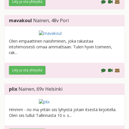
Liity ja ota yhteyttä
mavakoul
Nainen
, 48v
Pori
Olen empaattinen naisihminen, joka rakastaa
intohimoisesti omaa ammattiaan. Tulen hyvin toimeen,
rak...
Liity ja ota yhteyttä
plix
Nainen
, 69v
Helsinki
Hmmm - no ma yritän siis lyhyistä jotain itsestä kirjoitella.
Olen siis tullut Tallinnasta 10 v. s...