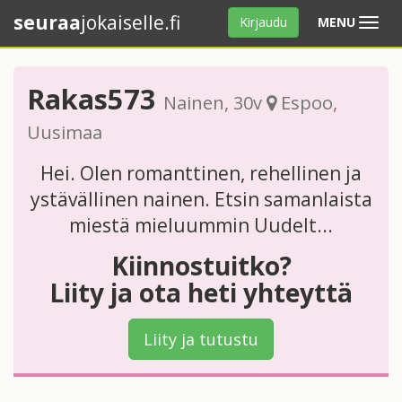
seuraa
jokaiselle.fi
Avaa
Kirjaudu
MENU
valikko
Rakas573
Nainen
, 30v
Espoo
,
Uusimaa
Hei. Olen romanttinen, rehellinen ja
ystävällinen nainen. Etsin samanlaista
miestä mieluummin Uudelt...
Kiinnostuitko?
Liity ja ota heti yhteyttä
Liity ja tutustu