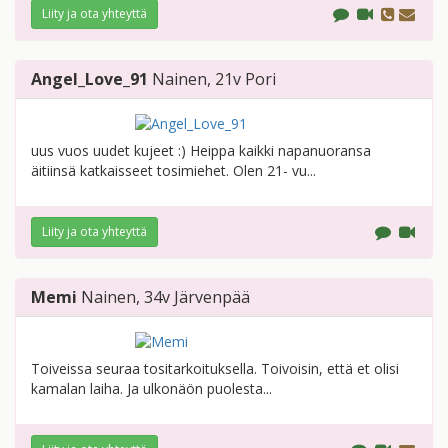
Liity ja ota yhteyttä
Angel_Love_91
Nainen
, 21v
Pori
uus vuos uudet kujeet :) Heippa kaikki napanuoransa
äitiinsä katkaisseet tosimiehet. Olen 21- vu...
Liity ja ota yhteyttä
Memi
Nainen
, 34v
Järvenpää
Toiveissa seuraa tositarkoituksella. Toivoisin, että et olisi
kamalan laiha. Ja ulkonäön puolesta...