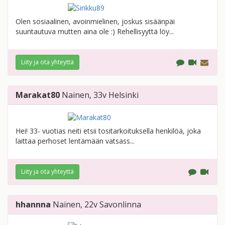
Olen sosiaalinen, avoinmielinen, joskus sisäänpäi
suuntautuva mutten aina ole :) Rehellisyyttä löy...
Liity ja ota yhteyttä
Marakat80
Nainen
, 33v
Helsinki
Hei! 33- vuotias neiti etsii tositarkoituksella henkilöä, joka
laittaa perhoset lentämään vatsass...
Liity ja ota yhteyttä
hhannna
Nainen
, 22v
Savonlinna