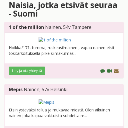
Naisia, jotka etsivät seuraa
- Suomi
1 of the million
Nainen
, 54v
Tampere
Hoikka/171, tumma, ruskeasilmäinen , vapaa nainen etsii
tositarkoituksella pilke silmäkulmas...
Liity ja ota yhteyttä
Mepis
Nainen
, 57v
Helsinki
Etsin ystäväksi reilua ja mukavaa miestä. Olen aikuinen
nainen joka kaipaa vakituista suhdetta re...