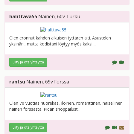
halittava55
Nainen
, 60v
Turku
Olen eronnut kahden aikuisen tyttären äiti. Asustelen
yksinäni, mutta kodistani löytyy myös kaksi ...
Liity ja ota yhteyttä
rantsu
Nainen
, 69v
Forssa
Olen 70 vuotias nuorekas, Iloinen, romanttinen, naisellinen
nainen forssasta. Pidän shoppailust...
Liity ja ota yhteyttä