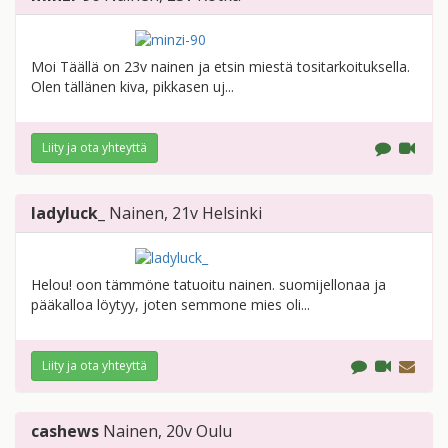
Moi Täällä on 23v nainen ja etsin miestä tositarkoituksella.
Olen tällänen kiva, pikkasen uj...
Liity ja ota yhteyttä
ladyluck_
Nainen
, 21v
Helsinki
Helou! oon tämmöne tatuoitu nainen. suomijellonaa ja
pääkalloa löytyy, joten semmone mies oli...
Liity ja ota yhteyttä
cashews
Nainen
, 20v
Oulu