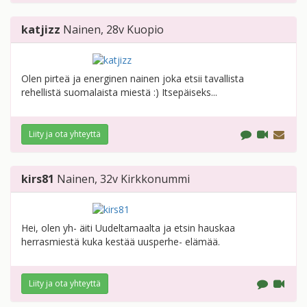
katjizz
Nainen
, 28v
Kuopio
Olen pirteä ja energinen nainen joka etsii tavallista
rehellistä suomalaista miestä :) Itsepäiseks...
Liity ja ota yhteyttä
kirs81
Nainen
, 32v
Kirkkonummi
Hei, olen yh- äiti Uudeltamaalta ja etsin hauskaa
herrasmiestä kuka kestää uusperhe- elämää.
Liity ja ota yhteyttä