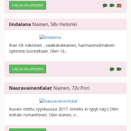
Liity ja ota yhteyttä
lindalana
Nainen
, 58v
Helsinki
Ihan Ok näköinen , vaaleatukkainen, harmasinisilmäinen
optimisti luonteltaan. Olen 16...
Liity ja ota yhteyttä
NauravainenKalat
Nainen
, 72v
Pori
Kuvani otettu syyskuussa 2017. onneks ei rypyt näy:) Olen
erittäin romanttinen. Olen iloinen, v...