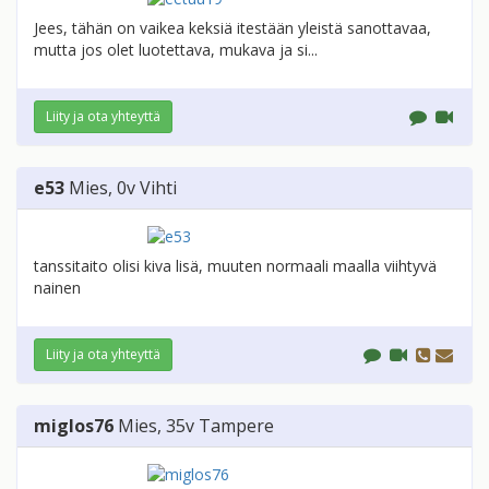
Jees, tähän on vaikea keksiä itestään yleistä sanottavaa,
mutta jos olet luotettava, mukava ja si...
Liity ja ota yhteyttä
e53
Mies
, 0v
Vihti
tanssitaito olisi kiva lisä, muuten normaali maalla viihtyvä
nainen
Liity ja ota yhteyttä
miglos76
Mies
, 35v
Tampere