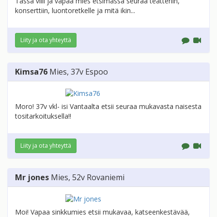
Tässä villi ja vapaa mies etsimässä seuraa teatteriin,
konserttiin, luontoretkelle ja mitä ikin...
Liity ja ota yhteyttä
Kimsa76
Mies
, 37v
Espoo
Moro! 37v vkl- isi Vantaalta etsii seuraa mukavasta naisesta
tositarkoituksella!!
Liity ja ota yhteyttä
Mr jones
Mies
, 52v
Rovaniemi
Moi! Vapaa sinkkumies etsii mukavaa, katseenkestävää,