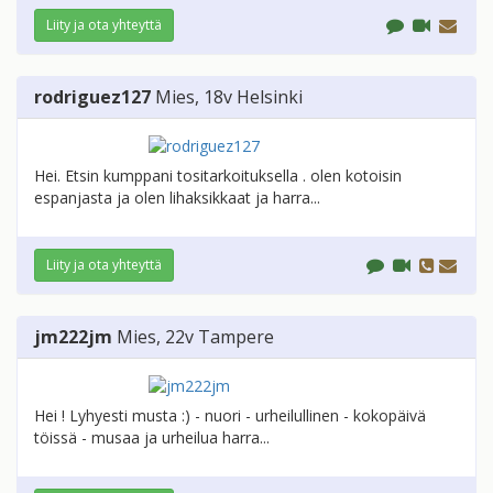
Liity ja ota yhteyttä
rodriguez127
Mies
, 18v
Helsinki
Hei. Etsin kumppani tositarkoituksella . olen kotoisin
espanjasta ja olen lihaksikkaat ja harra...
Liity ja ota yhteyttä
jm222jm
Mies
, 22v
Tampere
Hei ! Lyhyesti musta :) - nuori - urheilullinen - kokopäivä
töissä - musaa ja urheilua harra...