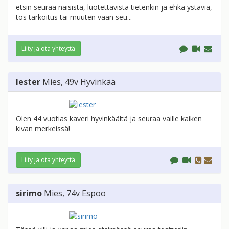
etsin seuraa naisista, luotettavista tietenkin ja ehkä ystäviä,
tos tarkoitus tai muuten vaan seu...
Liity ja ota yhteyttä
lester
Mies
, 49v
Hyvinkää
Olen 44 vuotias kaveri hyvinkäältä ja seuraa vaille kaiken
kivan merkeissä!
Liity ja ota yhteyttä
sirimo
Mies
, 74v
Espoo