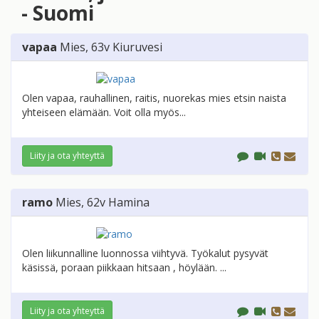
- Suomi
vapaa
Mies
, 63v
Kiuruvesi
Olen vapaa, rauhallinen, raitis, nuorekas mies etsin naista
yhteiseen elämään. Voit olla myös...
Liity ja ota yhteyttä
ramo
Mies
, 62v
Hamina
Olen liikunnalline luonnossa viihtyvä. Työkalut pysyvät
käsissä, poraan piikkaan hitsaan , höylään. ...
Liity ja ota yhteyttä