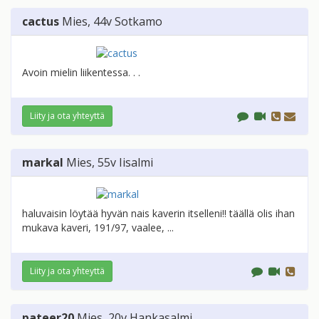
cactus
Mies
, 44v
Sotkamo
Avoin mielin liikentessa. . .
Liity ja ota yhteyttä
markal
Mies
, 55v
Iisalmi
haluvaisin löytää hyvän nais kaverin itselleni!! täällä olis ihan
mukava kaveri, 191/97, vaalee, ...
Liity ja ota yhteyttä
pateer20
Mies
, 20v
Hankasalmi