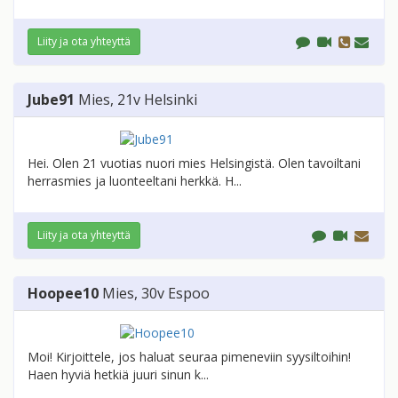
Liity ja ota yhteyttä
Jube91
Mies
, 21v
Helsinki
Hei. Olen 21 vuotias nuori mies Helsingistä. Olen tavoiltani
herrasmies ja luonteeltani herkkä. H...
Liity ja ota yhteyttä
Hoopee10
Mies
, 30v
Espoo
Moi! Kirjoittele, jos haluat seuraa pimeneviin syysiltoihin!
Haen hyviä hetkiä juuri sinun k...