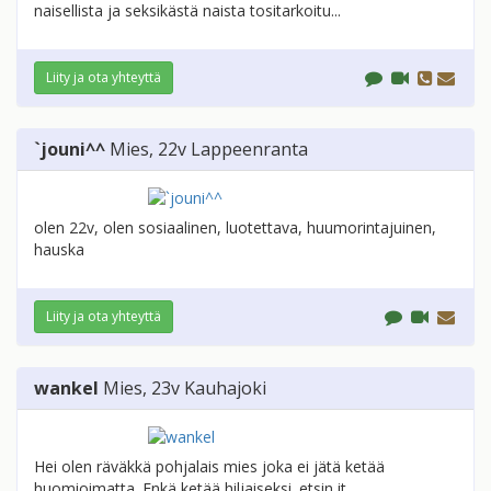
naisellista ja seksikästä naista tositarkoitu...
Liity ja ota yhteyttä
`jouni^^
Mies
, 22v
Lappeenranta
olen 22v, olen sosiaalinen, luotettava, huumorintajuinen,
hauska
Liity ja ota yhteyttä
wankel
Mies
, 23v
Kauhajoki
Hei olen räväkkä pohjalais mies joka ei jätä ketää
huomioimatta. Enkä ketää hiljaiseksi. etsin it...