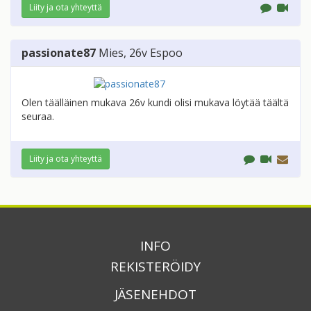
Liity ja ota yhteyttä
passionate87
Mies
, 26v
Espoo
Olen täälläinen mukava 26v kundi olisi mukava löytää täältä
seuraa.
Liity ja ota yhteyttä
INFO
REKISTERÖIDY
JÄSENEHDOT