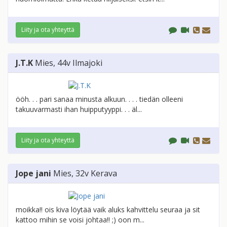
Liity ja ota yhteyttä
J.T.K
Mies
, 44v
Ilmajoki
ööh. . . pari sanaa minusta alkuun. . . . tiedän olleeni
takuuvarmasti ihan huipputyyppi. . . äl...
Liity ja ota yhteyttä
Jope jani
Mies
, 32v
Kerava
moikka!! ois kiva löytää vaik aluks kahvittelu seuraa ja sit
kattoo mihin se voisi johtaa!! ;) oon m...