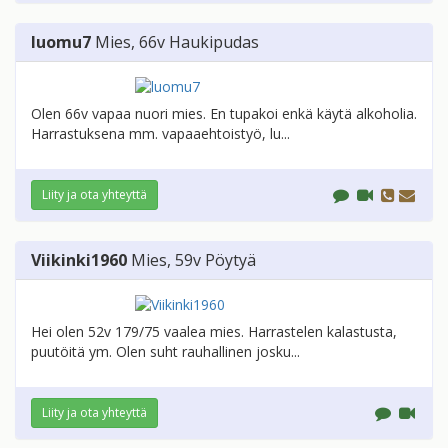
luomu7
Mies
, 66v
Haukipudas
Olen 66v vapaa nuori mies. En tupakoi enkä käytä alkoholia.
Harrastuksena mm. vapaaehtoistyö, lu...
Liity ja ota yhteyttä
Viikinki1960
Mies
, 59v
Pöytyä
Hei olen 52v 179/75 vaalea mies. Harrastelen kalastusta,
puutöitä ym. Olen suht rauhallinen josku...
Liity ja ota yhteyttä