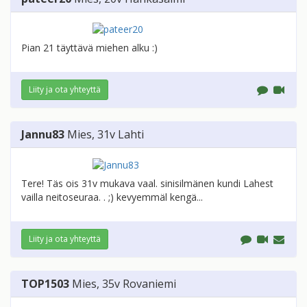
Pian 21 täyttävä miehen alku :)
Liity ja ota yhteyttä
Jannu83
Mies
, 31v
Lahti
Tere! Täs ois 31v mukava vaal. sinisilmänen kundi Lahest
vailla neitoseuraa. . ;) kevyemmäl kengä...
Liity ja ota yhteyttä
TOP1503
Mies
, 35v
Rovaniemi