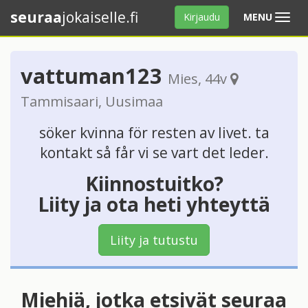
seuraa
jokaiselle.fi
Avaa
Kirjaudu
MENU
valikko
vattuman123
Mies
, 44v
Tammisaari
,
Uusimaa
söker kvinna för resten av livet. ta
kontakt så får vi se vart det leder.
Kiinnostuitko?
Liity ja ota heti yhteyttä
Liity ja tutustu
Miehiä, jotka etsivät seuraa