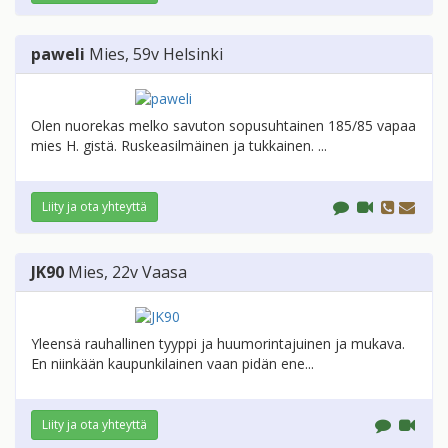
paweli
Mies
, 59v
Helsinki
Olen nuorekas melko savuton sopusuhtainen 185/85 vapaa
mies H. gistä. Ruskeasilmäinen ja tukkainen. ...
Liity ja ota yhteyttä
JK90
Mies
, 22v
Vaasa
Yleensä rauhallinen tyyppi ja huumorintajuinen ja mukava.
En niinkään kaupunkilainen vaan pidän ene...
Liity ja ota yhteyttä