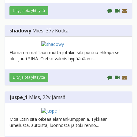
Liity ja ota yhteyttä
shadowy
Mies
, 37v
Kotka
Elämä on mallillaan mutta jotakin silti puutuu ehkäpä se
olet juuri SINÄ. Oletko valmis hypäänään r...
Liity ja ota yhteyttä
juspe_1
Mies
, 22v
Jämsä
Moi! Etsin sitä oikeaa elämänkumppania. Tykkään
urheilusta, autoista, luonnosta ja toki renno...