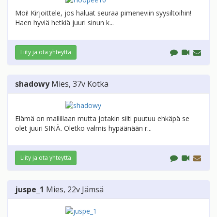
Moi! Kirjoittele, jos haluat seuraa pimeneviin syysiltoihin!
Haen hyviä hetkiä juuri sinun k...
Liity ja ota yhteyttä
shadowy
Mies
, 37v
Kotka
Elämä on mallillaan mutta jotakin silti puutuu ehkäpä se
olet juuri SINÄ. Oletko valmis hypäänään r...
Liity ja ota yhteyttä
juspe_1
Mies
, 22v
Jämsä