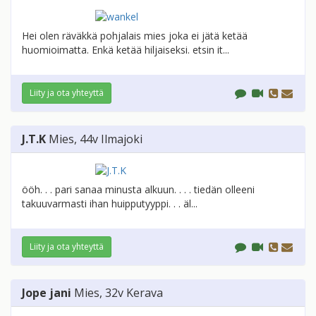
Hei olen räväkkä pohjalais mies joka ei jätä ketää
huomioimatta. Enkä ketää hiljaiseksi. etsin it...
Liity ja ota yhteyttä
J.T.K
Mies
, 44v
Ilmajoki
ööh. . . pari sanaa minusta alkuun. . . . tiedän olleeni
takuuvarmasti ihan huipputyyppi. . . äl...
Liity ja ota yhteyttä
Jope jani
Mies
, 32v
Kerava