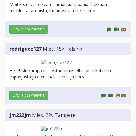
Moi! Etsin sitä oikeaa elämänkumppania. Tykkään
urheilusta, autoista, luonnosta ja toki renno...
Liity ja ota yhteyttä
rodriguez127
Mies
, 18v
Helsinki
Hei. Etsin kumppani tositarkoituksella . olen kotoisin
espanjasta ja olen lihaksikkaat ja harra...
Liity ja ota yhteyttä
jm222jm
Mies
, 22v
Tampere