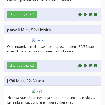
käsissä, poraan piikkaan hitsaan , höylään. ...
Liity ja ota yhteyttä
paweli
Mies
, 59v
Helsinki
Olen nuorekas melko savuton sopusuhtainen 185/85 vapaa
mies H. gistä. Ruskeasilmäinen ja tukkainen. ...
Liity ja ota yhteyttä
JK90
Mies
, 22v
Vaasa
Yleensä rauhallinen tyyppi ja huumorintajuinen ja mukava.
En niinkään kaupunkilainen vaan pidän ene...