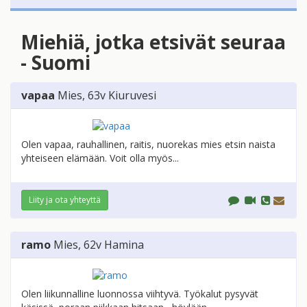
Miehiä, jotka etsivät seuraa
- Suomi
vapaa
Mies
, 63v
Kiuruvesi
Olen vapaa, rauhallinen, raitis, nuorekas mies etsin naista
yhteiseen elämään. Voit olla myös...
Liity ja ota yhteyttä
ramo
Mies
, 62v
Hamina
Olen liikunnalline luonnossa viihtyvä. Työkalut pysyvät