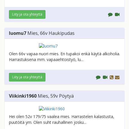
Liity ja ota yhteyttä
luomu7
Mies
, 66v
Haukipudas
Olen 66v vapaa nuori mies. En tupakoi enkä käytä alkoholia.
Harrastuksena mm. vapaaehtoistyö, lu...
Liity ja ota yhteyttä
Viikinki1960
Mies
, 59v
Pöytyä
Hei olen 52v 179/75 vaalea mies. Harrastelen kalastusta,
puutöitä ym. Olen suht rauhallinen josku...