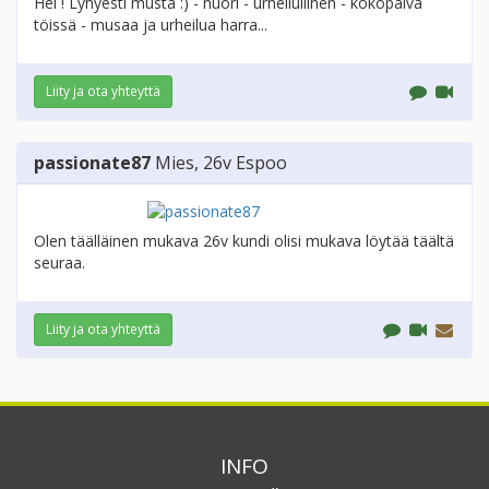
Hei ! Lyhyesti musta :) - nuori - urheilullinen - kokopäivä
töissä - musaa ja urheilua harra...
Liity ja ota yhteyttä
passionate87
Mies
, 26v
Espoo
Olen täälläinen mukava 26v kundi olisi mukava löytää täältä
seuraa.
Liity ja ota yhteyttä
INFO