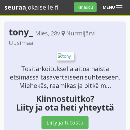
seuraa
jokaiselle.fi
Avaa
Kirjaudu
MENU
valikko
tony_
Mies
, 28v
Nurmijärvi
,
Uusimaa
Tositarkoituksella aitoa naista
etsimässä tasavertaiseen suhteeseen.
Miehekäs, raamikas ja pitkä m...
Kiinnostuitko?
Liity ja ota heti yhteyttä
Liity ja tutustu