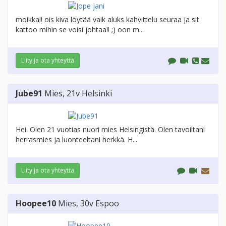
moikka!! ois kiva löytää vaik aluks kahvittelu seuraa ja sit
kattoo mihin se voisi johtaa!! ;) oon m...
Liity ja ota yhteyttä
Jube91
Mies
, 21v
Helsinki
Hei. Olen 21 vuotias nuori mies Helsingistä. Olen tavoiltani
herrasmies ja luonteeltani herkkä. H...
Liity ja ota yhteyttä
Hoopee10
Mies
, 30v
Espoo