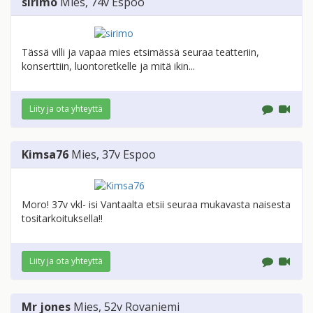
sirimo
Mies
, 74v
Espoo
Tässä villi ja vapaa mies etsimässä seuraa teatteriin,
konserttiin, luontoretkelle ja mitä ikin...
Liity ja ota yhteyttä
Kimsa76
Mies
, 37v
Espoo
Moro! 37v vkl- isi Vantaalta etsii seuraa mukavasta naisesta
tositarkoituksella!!
Liity ja ota yhteyttä
Mr jones
Mies
, 52v
Rovaniemi