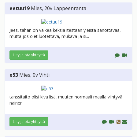
eetuu19
Mies
, 20v
Lappeenranta
Jees, tähän on vaikea keksiä itestään yleistä sanottavaa,
mutta jos olet luotettava, mukava ja si...
Liity ja ota yhteyttä
e53
Mies
, 0v
Vihti
tanssitaito olisi kiva lisä, muuten normaali maalla viihtyvä
nainen
Liity ja ota yhteyttä