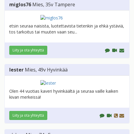
miglos76
Mies
, 35v
Tampere
etsin seuraa naisista, luotettavista tietenkin ja ehkä ystäviä,
tos tarkoitus tai muuten vaan seu...
Liity ja ota yhteyttä
lester
Mies
, 49v
Hyvinkää
Olen 44 vuotias kaveri hyvinkäältä ja seuraa vaille kaiken
kivan merkeissä!
Liity ja ota yhteyttä