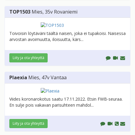
TOP1503
Mies
, 35v
Rovaniemi
Toivoisin löytäväni täältä naisen, joka ei tupakoisi. Naisessa
arvostan avoimuutta, iloisuutta, kärs...
Liity ja ota yhteyttä
Plaexia
Mies
, 47v
Vantaa
Viides koronarokotus saatu 17.11.2022. Etsin FWB-seuraa.
En sulje pois vakavan parisuhteen mahdol...
Liity ja ota yhteyttä