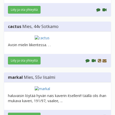
Liity ja ota yhteyttä
cactus
Mies
, 44v
Sotkamo
Avoin mielin liikentessa. . .
Liity ja ota yhteyttä
markal
Mies
, 55v
Iisalmi
haluvaisin löytää hyvän nais kaverin itselleni!! täällä olis ihan
mukava kaveri, 191/97, vaalee, ...