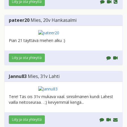
Liity ja ota yhteyttä
pateer20
Mies
, 20v
Hankasalmi
Pian 21 täyttävä miehen alku :)
Liity ja ota yhteyttä
Jannu83
Mies
, 31v
Lahti
Tere! Täs ois 31v mukava vaal. sinisilmänen kundi Lahest
vailla neitoseuraa. . ;) kevyemmäl kengä...
Liity ja ota yhteyttä