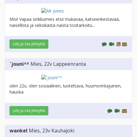
Moi! Vapaa sinkkumies etsii mukavaa, katseenkestävää,
naisellista ja seksikästä naista tositarkoitu...
Liity ja ota yhteyttä
`jouni^^
Mies
, 22v
Lappeenranta
olen 22v, olen sosiaalinen, luotettava, huumorintajuinen,
hauska
Liity ja ota yhteyttä
wankel
Mies
, 23v
Kauhajoki