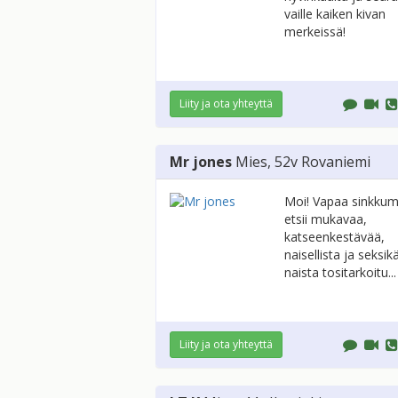
vaille kaiken kivan
merkeissä!
Liity ja ota yhteyttä
Mr jones
Mies
, 52v
Rovaniemi
Moi! Vapaa sinkkum
etsii mukavaa,
katseenkestävää,
naisellista ja seksik
naista tositarkoitu...
Liity ja ota yhteyttä