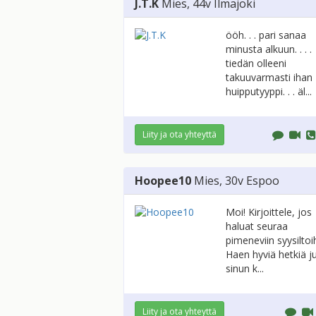
J.T.K
Mies
, 44v
Ilmajoki
ööh. . . pari sanaa
minusta alkuun. . . .
tiedän olleeni
takuuvarmasti ihan
huipputyyppi. . . äl...
Liity ja ota yhteyttä
Hoopee10
Mies
, 30v
Espoo
Moi! Kirjoittele, jos
haluat seuraa
pimeneviin syysiltoih
Haen hyviä hetkiä ju
sinun k...
Liity ja ota yhteyttä