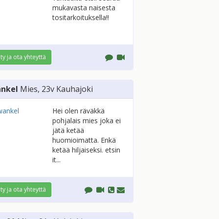
mukavasta naisesta
tositarkoituksella!!
ity ja ota yhteyttä
nkel
Mies
, 23v
Kauhajoki
Hei olen räväkkä
pohjalais mies joka ei
jätä ketää
huomioimatta. Enkä
ketää hiljaiseksi. etsin
it...
ity ja ota yhteyttä