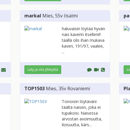
markal
Mies
, 55v
Iisalmi
pa
haluvaisin löytää hyvän
nais kaverin itselleni!!
täällä olis ihan mukava
kaveri, 191/97, vaalee,
...
Liity ja ota yhteyttä
Li
TOP1503
Mies
, 35v
Rovaniemi
Pl
Toivoisin löytäväni
täältä naisen, joka ei
tupakoisi. Naisessa
arvostan avoimuutta,
iloisuutta, kärs...