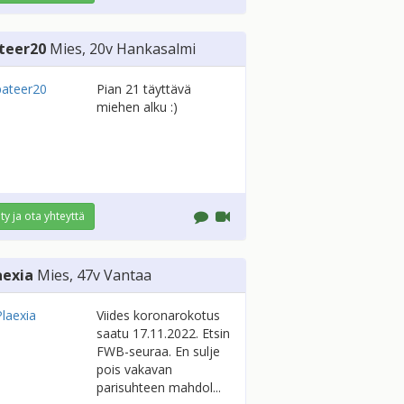
teer20
Mies
, 20v
Hankasalmi
Pian 21 täyttävä
miehen alku :)
ity ja ota yhteyttä
aexia
Mies
, 47v
Vantaa
Viides koronarokotus
saatu 17.11.2022. Etsin
FWB-seuraa. En sulje
pois vakavan
parisuhteen mahdol...