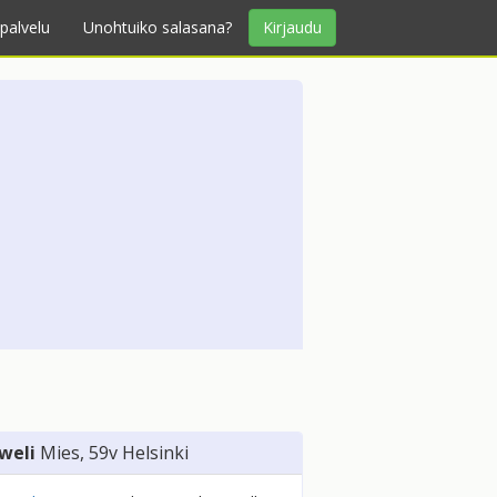
palvelu
Unohtuiko salasana?
Kirjaudu
weli
Mies
, 59v
Helsinki