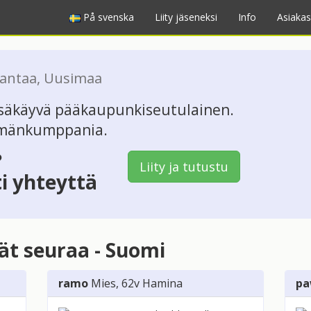
På svenska
Liity jäseneksi
Info
Asiakas
antaa
,
Uusimaa
ssäkäyvä pääkaupunkiseutulainen.
ämänkumppania.
?
Liity ja tutustu
ti yhteyttä
vät seuraa - Suomi
ramo
Mies
, 62v
Hamina
pa