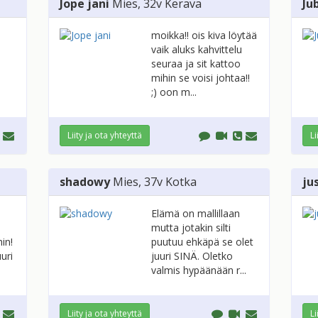
Jope jani
Mies
, 32v
Kerava
Ju
moikka!! ois kiva löytää
vaik aluks kahvittelu
seuraa ja sit kattoo
mihin se voisi johtaa!!
;) oon m...
Liity ja ota yhteyttä
Li
shadowy
Mies
, 37v
Kotka
ju
Elämä on mallillaan
mutta jotakin silti
in!
puutuu ehkäpä se olet
uri
juuri SINÄ. Oletko
valmis hypäänään r...
Liity ja ota yhteyttä
Li