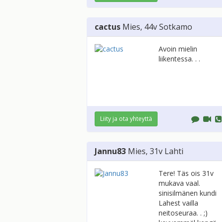
cactus
Mies
, 44v
Sotkamo
Avoin mielin
liikentessa. . .
Liity ja ota yhteyttä
Jannu83
Mies
, 31v
Lahti
Tere! Täs ois 31v
mukava vaal.
sinisilmänen kundi
Lahest vailla
neitoseuraa. . ;)