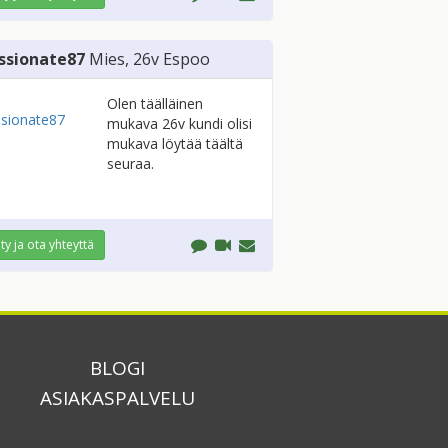
ssionate87
Mies
, 26v
Espoo
Olen täälläinen
mukava 26v kundi olisi
mukava löytää täältä
seuraa.
ity ja ota yhteyttä
BLOGI
ASIAKASPALVELU