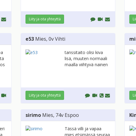
Liity ja ota yhteyttä
Li
e53
Mies
, 0v
Vihti
mi
ea
tanssitaito olisi kiva
stä
lisä, muuten normaali
jos
maalla viihtyvä nainen
Liity ja ota yhteyttä
Li
sirimo
Mies
, 74v
Espoo
Ki
eri
Tässä villi ja vapaa
aa
mies etsimässä seuraa