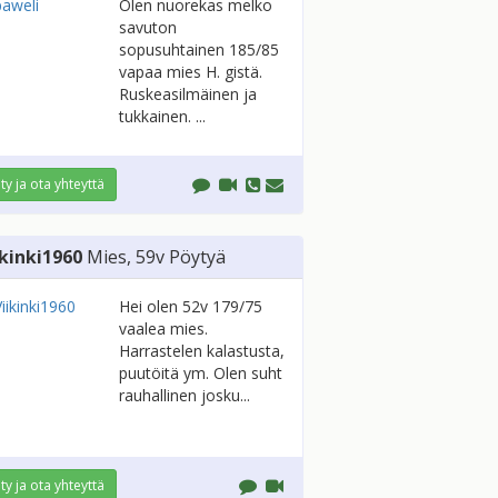
Olen nuorekas melko
savuton
sopusuhtainen 185/85
vapaa mies H. gistä.
Ruskeasilmäinen ja
tukkainen. ...
ity ja ota yhteyttä
ikinki1960
Mies
, 59v
Pöytyä
Hei olen 52v 179/75
vaalea mies.
Harrastelen kalastusta,
puutöitä ym. Olen suht
rauhallinen josku...
ity ja ota yhteyttä