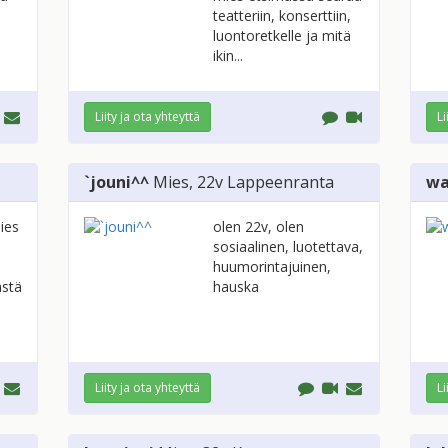
teatteriin, konserttiin,
luontoretkelle ja mitä
ikin...
Liity ja ota yhteyttä
Li
`jouni^^
Mies
, 22v
Lappeenranta
wa
ies
olen 22v, olen
sosiaalinen, luotettava,
huumorintajuinen,
ästä
hauska
Liity ja ota yhteyttä
Li