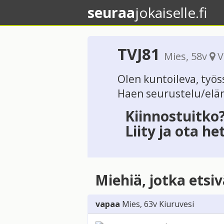
seuraa
jokaiselle.fi
TVJ81
Mies
, 58v
V
Olen kuntoileva, työ
Haen seurustelu/el
Kiinnostuitko
Liity ja ota he
Miehiä, jotka etsi
vapaa
Mies
, 63v
Kiuruvesi