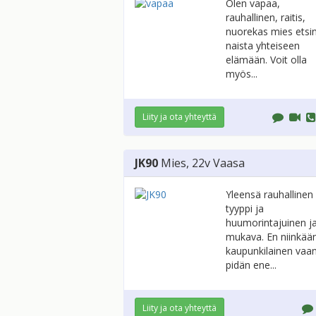
Olen vapaa,
rauhallinen, raitis,
nuorekas mies etsi
naista yhteiseen
elämään. Voit olla
myös...
Liity ja ota yhteyttä
JK90
Mies
, 22v
Vaasa
Yleensä rauhallinen
tyyppi ja
huumorintajuinen j
mukava. En niinkää
kaupunkilainen vaa
pidän ene...
Liity ja ota yhteyttä