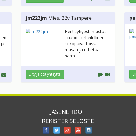
jm222jm
Mies
, 22v
Tampere
pa
Hei ! Lyhyesti musta :)
olen
- nuori - urheilullinen -
 ja
kokopäivä töissä -
musaa ja urheilua
harra...
Liity ja ota yhteyttä
Li
JÄSENEHDOT
REKISTERISELOSTE