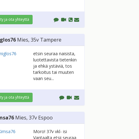
ity ja ota yhteyttä
glos76
Mies
, 35v
Tampere
etsin seuraa naisista,
luotettavista tietenkin
ja ehkä ystäviä, tos
tarkoitus tai muuten
vaan seu...
ity ja ota yhteyttä
msa76
Mies
, 37v
Espoo
Moro! 37v vkl- isi
Vantaalta etsii seuraa