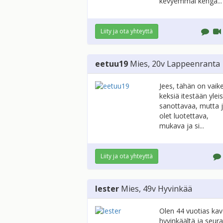
kevyemmäl kengä...
Liity ja ota yhteyttä
eetuu19
Mies
, 20v
Lappeenranta
Jees, tähän on vaik
keksiä itestään ylei
sanottavaa, mutta 
olet luotettava,
mukava ja si...
Liity ja ota yhteyttä
lester
Mies
, 49v
Hyvinkää
Olen 44 vuotias kav
hyvinkäältä ja seur