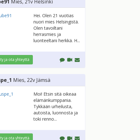
be91
Mies
, 21v
Helsinki
Hei. Olen 21 vuotias
nuori mies Helsingistä.
Olen tavoiltani
herrasmies ja
luonteeltani herkkä. H...
ity ja ota yhteyttä
spe_1
Mies
, 22v
Jämsä
Moi! Etsin sitä oikeaa
elämänkumppania.
Tykkään urheilusta,
autoista, luonnosta ja
toki renno...
ity ja ota yhteyttä