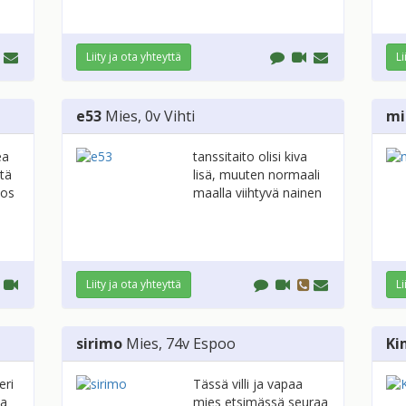
Liity ja ota yhteyttä
Li
e53
Mies
, 0v
Vihti
mi
ea
tanssitaito olisi kiva
stä
lisä, muuten normaali
jos
maalla viihtyvä nainen
Liity ja ota yhteyttä
Li
sirimo
Mies
, 74v
Espoo
Ki
eri
Tässä villi ja vapaa
aa
mies etsimässä seuraa