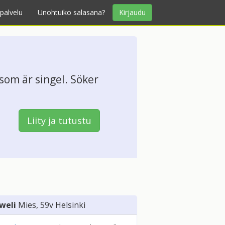
palvelu
Unohtuiko salasana?
Kirjaudu
 som är singel. Söker
Liity ja tutustu
weli
Mies
, 59v
Helsinki