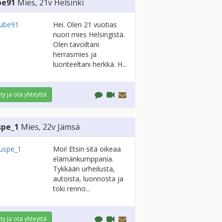
be91
Mies
, 21v
Helsinki
Hei. Olen 21 vuotias
nuori mies Helsingistä.
Olen tavoiltani
herrasmies ja
luonteeltani herkkä. H...
ity ja ota yhteyttä
spe_1
Mies
, 22v
Jämsä
Moi! Etsin sitä oikeaa
elämänkumppania.
Tykkään urheilusta,
autoista, luonnosta ja
toki renno...
ity ja ota yhteyttä