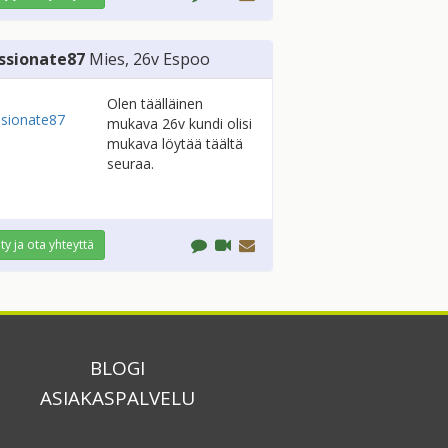
ssionate87
Mies
, 26v
Espoo
Olen täälläinen
mukava 26v kundi olisi
mukava löytää täältä
seuraa.
ity ja ota yhteyttä
BLOGI
ASIAKASPALVELU