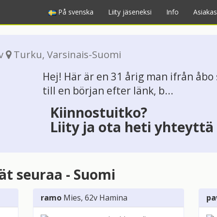
På svenska
Liity jäseneksi
Info
Asiakas
1v
Turku
,
Varsinais-Suomi
Hej! Här är en 31 årig man ifrån åbo
till en början efter länk, b...
Kiinnostuitko?
Liity ja ota heti yhteyttä
vät seuraa - Suomi
ramo
Mies
, 62v
Hamina
pa