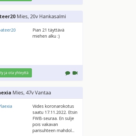
teer20
Mies
, 20v
Hankasalmi
Pian 21 täyttävä
miehen alku :)
ity ja ota yhteyttä
aexia
Mies
, 47v
Vantaa
Viides koronarokotus
saatu 17.11.2022. Etsin
FWB-seuraa. En sulje
pois vakavan
parisuhteen mahdol...