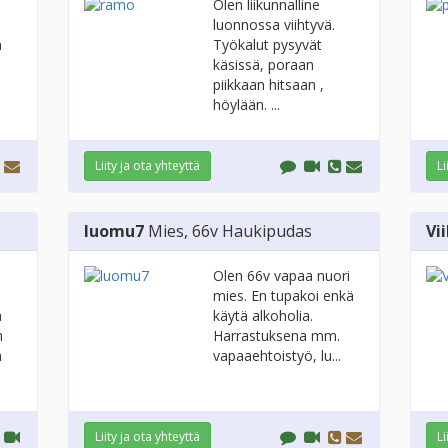
Olen liikunnalline
luonnossa viihtyvä.
n
Työkalut pysyvät
käsissä, poraan
piikkaan hitsaan ,
höylään. ...
Liity ja ota yhteyttä
Li
luomu7
Mies
, 66v
Haukipudas
Vi
Olen 66v vapaa nuori
mies. En tupakoi enkä
a
käytä alkoholia.
n
Harrastuksena mm.
n
vapaaehtoistyö, lu...
Liity ja ota yhteyttä
Li