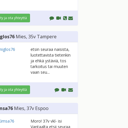
ity ja ota yhteyttä
glos76
Mies
, 35v
Tampere
etsin seuraa naisista,
luotettavista tietenkin
ja ehkä ystäviä, tos
tarkoitus tai muuten
vaan seu...
ity ja ota yhteyttä
msa76
Mies
, 37v
Espoo
Moro! 37v vkl- isi
Vantaalta etsii seuraa