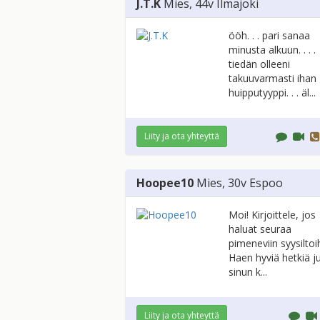
J.T.K
Mies
, 44v
Ilmajoki
ööh. . . pari sanaa
minusta alkuun. . . .
tiedän olleeni
takuuvarmasti ihan
huipputyyppi. . . äl...
Liity ja ota yhteyttä
Hoopee10
Mies
, 30v
Espoo
Moi! Kirjoittele, jos
haluat seuraa
pimeneviin syysiltoih
Haen hyviä hetkiä ju
sinun k...
Liity ja ota yhteyttä