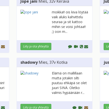
Jope jani
Mies
, 32v
Kerava
Ju
moikka!! ois kiva löytää
vaik aluks kahvittelu
seuraa ja sit kattoo
mihin se voisi johtaa!!
;) oon m...
Liity ja ota yhteyttä
Li
shadowy
Mies
, 37v
Kotka
ju
Elämä on mallillaan
mutta jotakin silti
in!
puutuu ehkäpä se olet
uri
juuri SINÄ. Oletko
valmis hypäänään r...
Liity ja ota yhteyttä
Li