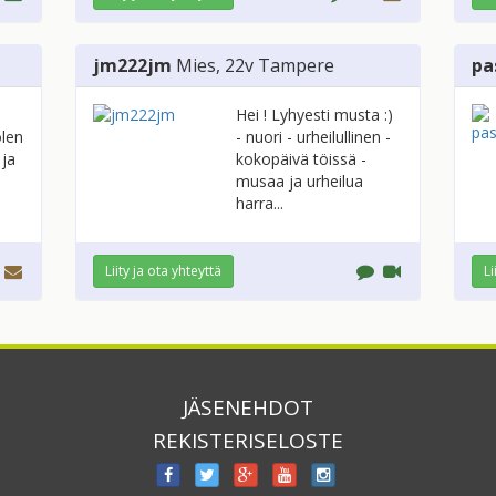
jm222jm
Mies
, 22v
Tampere
pa
Hei ! Lyhyesti musta :)
olen
- nuori - urheilullinen -
 ja
kokopäivä töissä -
musaa ja urheilua
harra...
Liity ja ota yhteyttä
Li
JÄSENEHDOT
REKISTERISELOSTE