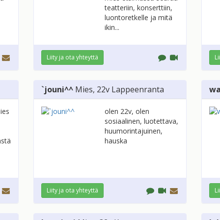
teatteriin, konserttiin,
luontoretkelle ja mitä
ikin...
Liity ja ota yhteyttä
Li
`jouni^^
Mies
, 22v
Lappeenranta
wa
ies
olen 22v, olen
sosiaalinen, luotettava,
huumorintajuinen,
ästä
hauska
Liity ja ota yhteyttä
Li