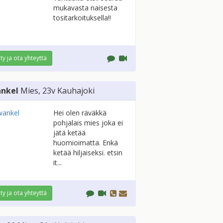
mukavasta naisesta
tositarkoituksella!!
ity ja ota yhteyttä
nkel
Mies
, 23v
Kauhajoki
Hei olen räväkkä
pohjalais mies joka ei
jätä ketää
huomioimatta. Enkä
ketää hiljaiseksi. etsin
it...
ity ja ota yhteyttä