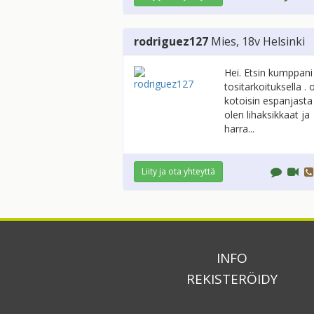
rodriguez127
Mies
, 18v
Helsinki
Hei. Etsin kumppani
tositarkoituksella . 
kotoisin espanjasta
olen lihaksikkaat ja
harra...
Liity ja ota yhteyttä
INFO
REKISTERÖIDY