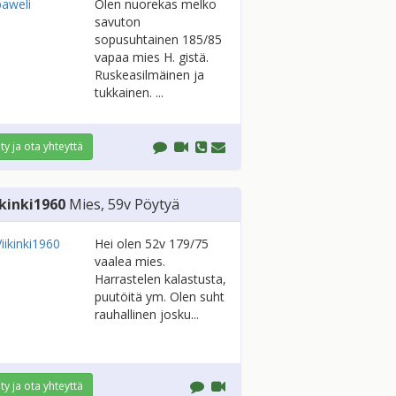
Olen nuorekas melko
savuton
sopusuhtainen 185/85
vapaa mies H. gistä.
Ruskeasilmäinen ja
tukkainen. ...
ity ja ota yhteyttä
ikinki1960
Mies
, 59v
Pöytyä
Hei olen 52v 179/75
vaalea mies.
Harrastelen kalastusta,
puutöitä ym. Olen suht
rauhallinen josku...
ity ja ota yhteyttä