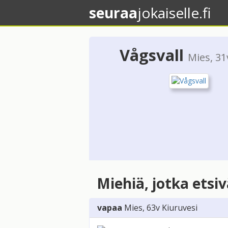
seuraa
jokaiselle.fi
Vågsvall
Mies
, 3
Miehiä, jotka etsi
vapaa
Mies
, 63v
Kiuruvesi