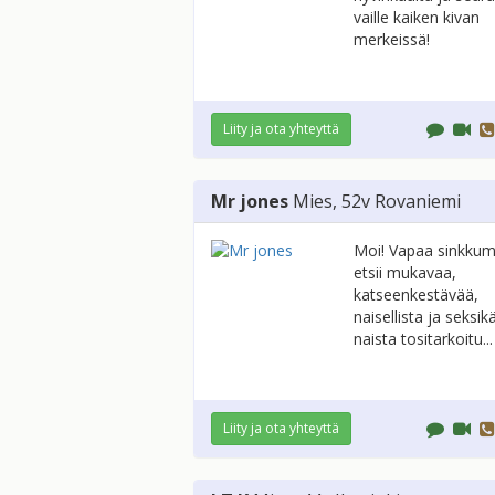
vaille kaiken kivan
merkeissä!
Liity ja ota yhteyttä
Mr jones
Mies
, 52v
Rovaniemi
Moi! Vapaa sinkkum
etsii mukavaa,
katseenkestävää,
naisellista ja seksik
naista tositarkoitu...
Liity ja ota yhteyttä