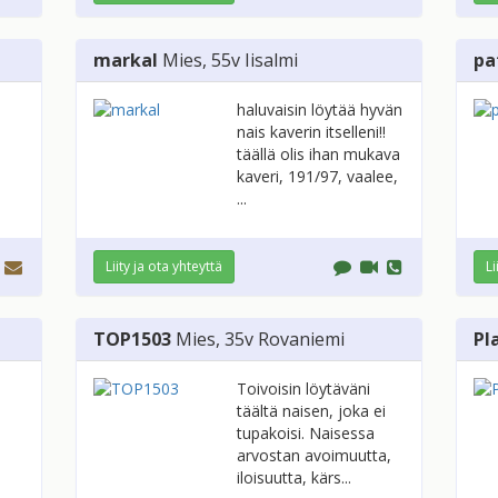
markal
Mies
, 55v
Iisalmi
pa
haluvaisin löytää hyvän
nais kaverin itselleni!!
täällä olis ihan mukava
kaveri, 191/97, vaalee,
...
Liity ja ota yhteyttä
Li
TOP1503
Mies
, 35v
Rovaniemi
Pl
Toivoisin löytäväni
täältä naisen, joka ei
tupakoisi. Naisessa
arvostan avoimuutta,
iloisuutta, kärs...