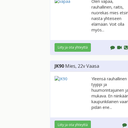
Olen vapaa,
rauhallinen, raitis,
nuorekas mies etsi
naista yhteiseen
elämään. Voit olla
myös...
Liity ja ota yhteyttä
JK90
Mies
, 22v
Vaasa
Yleensä rauhallinen
tyyppi ja
huumorintajuinen j
mukava. En niinkää
kaupunkilainen vaa
pidän ene...
Liity ja ota yhteyttä