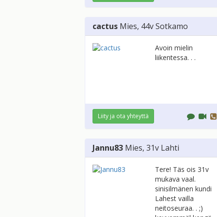
cactus
Mies
, 44v
Sotkamo
Avoin mielin
liikentessa. . .
Liity ja ota yhteyttä
Jannu83
Mies
, 31v
Lahti
Tere! Täs ois 31v
mukava vaal.
sinisilmänen kundi
Lahest vailla
neitoseuraa. . ;)