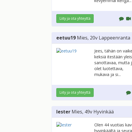
kevyemmäl kengä...
Liity ja ota yhteyttä
eetuu19
Mies
, 20v
Lappeenranta
Jees, tähän on vaik
keksiä itestään ylei
sanottavaa, mutta 
olet luotettava,
mukava ja si...
Liity ja ota yhteyttä
lester
Mies
, 49v
Hyvinkää
Olen 44 vuotias kav
hyvinkäältä ja seur