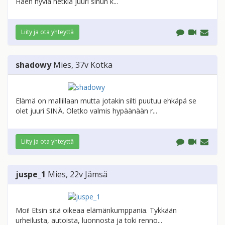
Haen hyviä hetkiä juuri sinun k...
Liity ja ota yhteyttä
shadowy
Mies
, 37v
Kotka
Elämä on mallillaan mutta jotakin silti puutuu ehkäpä se
olet juuri SINÄ. Oletko valmis hypäänään r...
Liity ja ota yhteyttä
juspe_1
Mies
, 22v
Jämsä
Moi! Etsin sitä oikeaa elämänkumppania. Tykkään
urheilusta, autoista, luonnosta ja toki renno...