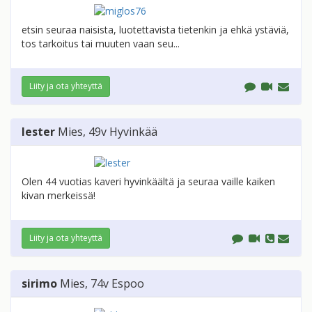
etsin seuraa naisista, luotettavista tietenkin ja ehkä ystäviä,
tos tarkoitus tai muuten vaan seu...
Liity ja ota yhteyttä
lester
Mies
, 49v
Hyvinkää
Olen 44 vuotias kaveri hyvinkäältä ja seuraa vaille kaiken
kivan merkeissä!
Liity ja ota yhteyttä
sirimo
Mies
, 74v
Espoo