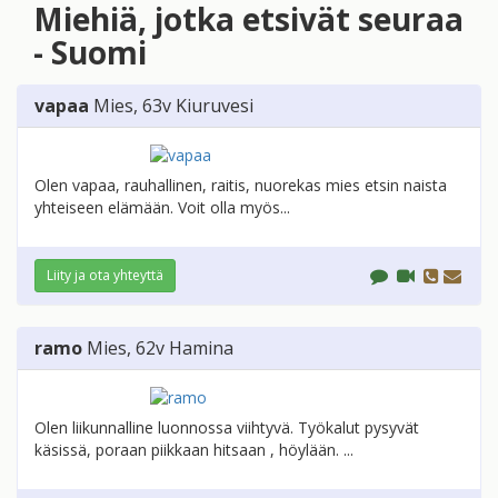
Miehiä, jotka etsivät seuraa
- Suomi
vapaa
Mies
, 63v
Kiuruvesi
Olen vapaa, rauhallinen, raitis, nuorekas mies etsin naista
yhteiseen elämään. Voit olla myös...
Liity ja ota yhteyttä
ramo
Mies
, 62v
Hamina
Olen liikunnalline luonnossa viihtyvä. Työkalut pysyvät
käsissä, poraan piikkaan hitsaan , höylään. ...