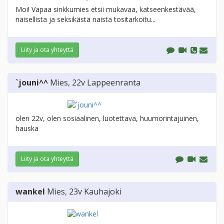
Moi! Vapaa sinkkumies etsii mukavaa, katseenkestävää,
naisellista ja seksikästä naista tositarkoitu...
Liity ja ota yhteyttä
`jouni^^
Mies
, 22v
Lappeenranta
olen 22v, olen sosiaalinen, luotettava, huumorintajuinen,
hauska
Liity ja ota yhteyttä
wankel
Mies
, 23v
Kauhajoki