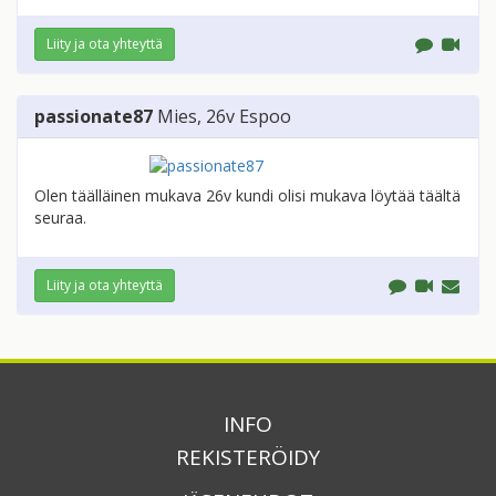
Liity ja ota yhteyttä
passionate87
Mies
, 26v
Espoo
Olen täälläinen mukava 26v kundi olisi mukava löytää täältä
seuraa.
Liity ja ota yhteyttä
INFO
REKISTERÖIDY