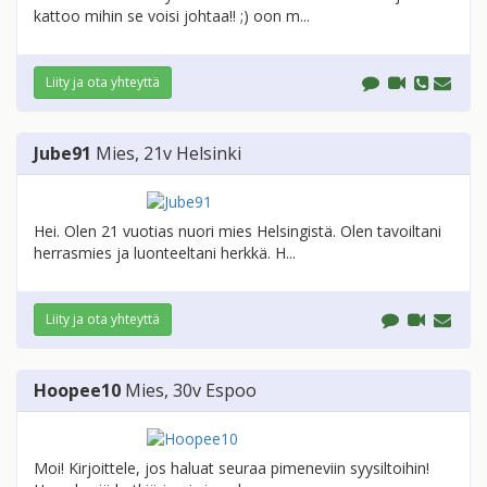
kattoo mihin se voisi johtaa!! ;) oon m...
Liity ja ota yhteyttä
Jube91
Mies
, 21v
Helsinki
Hei. Olen 21 vuotias nuori mies Helsingistä. Olen tavoiltani
herrasmies ja luonteeltani herkkä. H...
Liity ja ota yhteyttä
Hoopee10
Mies
, 30v
Espoo
Moi! Kirjoittele, jos haluat seuraa pimeneviin syysiltoihin!