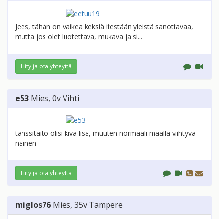
Jees, tähän on vaikea keksiä itestään yleistä sanottavaa,
mutta jos olet luotettava, mukava ja si...
Liity ja ota yhteyttä
e53
Mies
, 0v
Vihti
tanssitaito olisi kiva lisä, muuten normaali maalla viihtyvä
nainen
Liity ja ota yhteyttä
miglos76
Mies
, 35v
Tampere