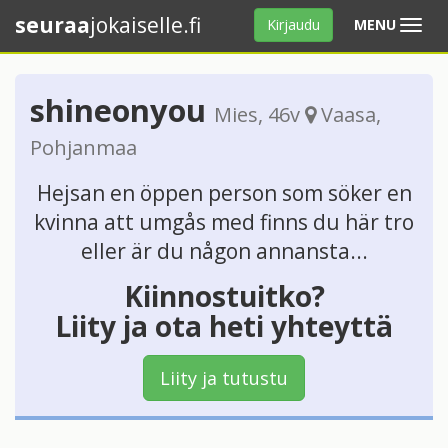
seuraa
jokaiselle.fi
Avaa
Kirjaudu
MENU
valikko
shineonyou
Mies
, 46v
Vaasa
,
Pohjanmaa
Hejsan en öppen person som söker en
kvinna att umgås med finns du här tro
eller är du någon annansta...
Kiinnostuitko?
Liity ja ota heti yhteyttä
Liity ja tutustu