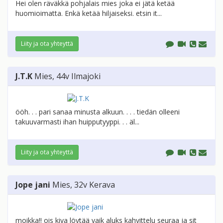
Hei olen räväkkä pohjalais mies joka ei jätä ketää
huomioimatta. Enkä ketää hiljaiseksi. etsin it...
Liity ja ota yhteyttä
J.T.K
Mies
, 44v
Ilmajoki
ööh. . . pari sanaa minusta alkuun. . . . tiedän olleeni
takuuvarmasti ihan huipputyyppi. . . äl...
Liity ja ota yhteyttä
Jope jani
Mies
, 32v
Kerava
moikka!! ois kiva löytää vaik aluks kahvittelu seuraa ja sit