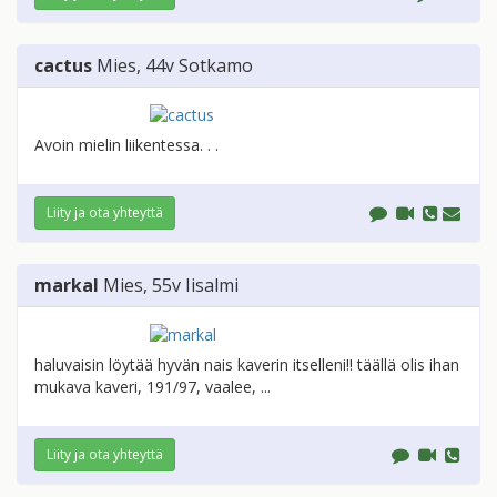
cactus
Mies
, 44v
Sotkamo
Avoin mielin liikentessa. . .
Liity ja ota yhteyttä
markal
Mies
, 55v
Iisalmi
haluvaisin löytää hyvän nais kaverin itselleni!! täällä olis ihan
mukava kaveri, 191/97, vaalee, ...
Liity ja ota yhteyttä