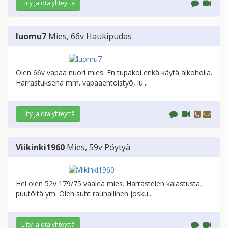
Liity ja ota yhteyttä
luomu7
Mies
, 66v
Haukipudas
Olen 66v vapaa nuori mies. En tupakoi enkä käytä alkoholia.
Harrastuksena mm. vapaaehtoistyö, lu...
Liity ja ota yhteyttä
Viikinki1960
Mies
, 59v
Pöytyä
Hei olen 52v 179/75 vaalea mies. Harrastelen kalastusta,
puutöitä ym. Olen suht rauhallinen josku...
Liity ja ota yhteyttä