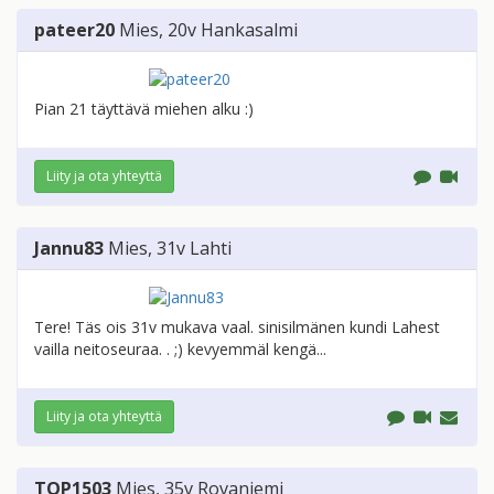
pateer20
Mies
, 20v
Hankasalmi
Pian 21 täyttävä miehen alku :)
Liity ja ota yhteyttä
Jannu83
Mies
, 31v
Lahti
Tere! Täs ois 31v mukava vaal. sinisilmänen kundi Lahest
vailla neitoseuraa. . ;) kevyemmäl kengä...
Liity ja ota yhteyttä
TOP1503
Mies
, 35v
Rovaniemi