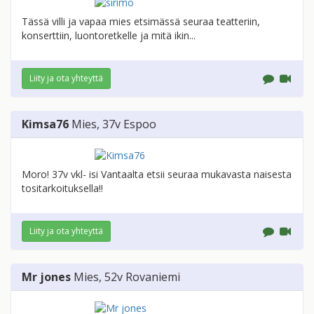
Tässä villi ja vapaa mies etsimässä seuraa teatteriin,
konserttiin, luontoretkelle ja mitä ikin...
Liity ja ota yhteyttä
Kimsa76
Mies
, 37v
Espoo
Moro! 37v vkl- isi Vantaalta etsii seuraa mukavasta naisesta
tositarkoituksella!!
Liity ja ota yhteyttä
Mr jones
Mies
, 52v
Rovaniemi