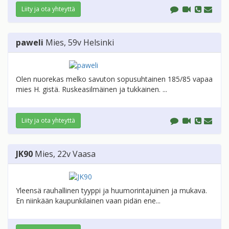
Liity ja ota yhteyttä
paweli
Mies
, 59v
Helsinki
Olen nuorekas melko savuton sopusuhtainen 185/85 vapaa
mies H. gistä. Ruskeasilmäinen ja tukkainen. ...
Liity ja ota yhteyttä
JK90
Mies
, 22v
Vaasa
Yleensä rauhallinen tyyppi ja huumorintajuinen ja mukava.
En niinkään kaupunkilainen vaan pidän ene...