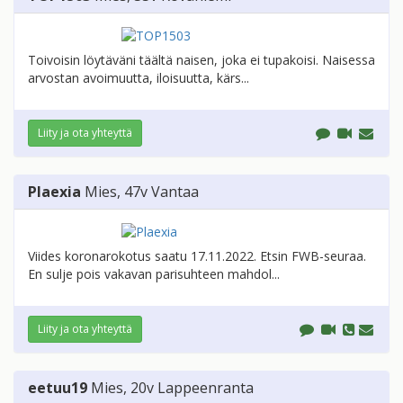
Toivoisin löytäväni täältä naisen, joka ei tupakoisi. Naisessa
arvostan avoimuutta, iloisuutta, kärs...
Liity ja ota yhteyttä
Plaexia
Mies
, 47v
Vantaa
Viides koronarokotus saatu 17.11.2022. Etsin FWB-seuraa.
En sulje pois vakavan parisuhteen mahdol...
Liity ja ota yhteyttä
eetuu19
Mies
, 20v
Lappeenranta