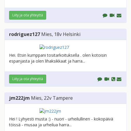
Liity ja ota yhteyttä
rodriguez127
Mies
, 18v
Helsinki
Hei. Etsin kumppani tositarkoituksella . olen kotoisin
espanjasta ja olen lihaksikkaat ja harra...
Liity ja ota yhteyttä
jm222jm
Mies
, 22v
Tampere
Hei ! Lyhyesti musta :) - nuori - urheilullinen - kokopäivä
töissä - musaa ja urheilua harra...