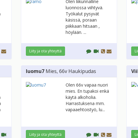
Olen liikunnalline
luonnossa viihtyvä.
n
Työkalut pysyvät
käsissä, poraan
piikkaan hitsaan ,
höylään. ...
Liity ja ota yhteyttä
Li
luomu7
Mies
, 66v
Haukipudas
Vi
Olen 66v vapaa nuori
mies. En tupakoi enkä
a
käytä alkoholia.
n
Harrastuksena mm.
n
vapaaehtoistyö, lu...
Liity ja ota yhteyttä
Li