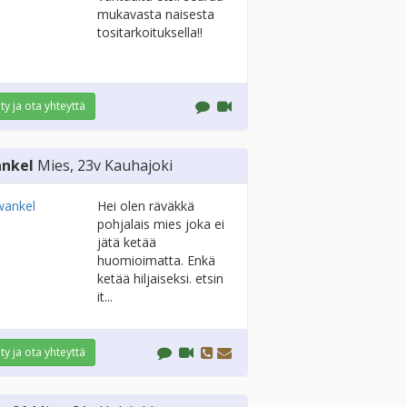
mukavasta naisesta
tositarkoituksella!!
ity ja ota yhteyttä
nkel
Mies
, 23v
Kauhajoki
Hei olen räväkkä
pohjalais mies joka ei
jätä ketää
huomioimatta. Enkä
ketää hiljaiseksi. etsin
it...
ity ja ota yhteyttä