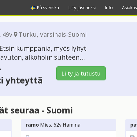
På svenska
Liity jäseneksi
Info
Asiakas
, 49v
Turku
,
Varsinais-Suomi
. Etsin kumppania, myös lyhyt
savuton, alkoholin suhteen...
?
Liity ja tutustu
ti yhteyttä
vät seuraa - Suomi
ramo
Mies
, 62v
Hamina
pa