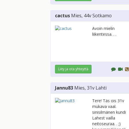
cactus
Mies
, 44v
Sotkamo
Avoin mielin
liikentessa. . .
Liity ja ota yhteyttä
Jannu83
Mies
, 31v
Lahti
Tere! Täs ois 31v
mukava vaal.
sinisilmänen kundi
Lahest vailla
neitoseuraa. . ;)