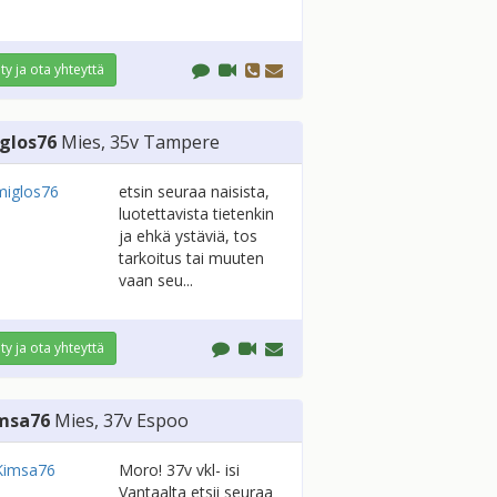
ity ja ota yhteyttä
glos76
Mies
, 35v
Tampere
etsin seuraa naisista,
luotettavista tietenkin
ja ehkä ystäviä, tos
tarkoitus tai muuten
vaan seu...
ity ja ota yhteyttä
msa76
Mies
, 37v
Espoo
Moro! 37v vkl- isi
Vantaalta etsii seuraa