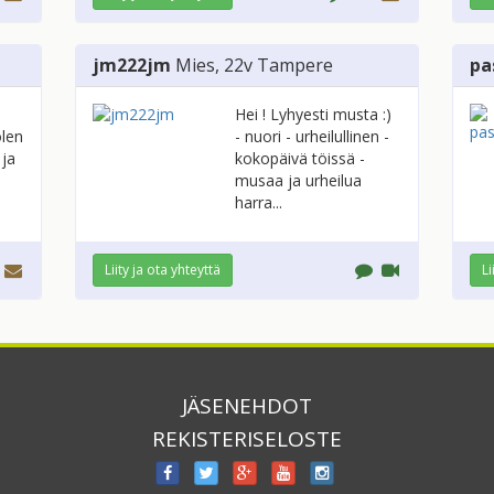
jm222jm
Mies
, 22v
Tampere
pa
Hei ! Lyhyesti musta :)
olen
- nuori - urheilullinen -
 ja
kokopäivä töissä -
musaa ja urheilua
harra...
Liity ja ota yhteyttä
Li
JÄSENEHDOT
REKISTERISELOSTE