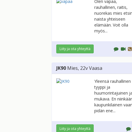
Olen vapaa,
rauhallinen, raitis,
nuorekas mies etsi
naista yhteiseen
elämään. Voit olla
myös...
Liity ja ota yhteyttä
JK90
Mies
, 22v
Vaasa
Yleensä rauhallinen
tyyppi ja
huumorintajuinen j
mukava. En niinkää
kaupunkilainen vaa
pidän ene...
Liity ja ota yhteyttä