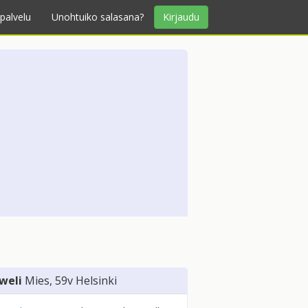
palvelu
Unohtuiko salasana?
Kirjaudu
weli
Mies
, 59v
Helsinki