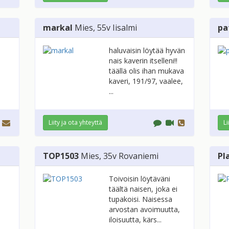
markal
Mies
, 55v
Iisalmi
pa
haluvaisin löytää hyvän
nais kaverin itselleni!!
täällä olis ihan mukava
kaveri, 191/97, vaalee,
...
Liity ja ota yhteyttä
Li
TOP1503
Mies
, 35v
Rovaniemi
Pl
Toivoisin löytäväni
täältä naisen, joka ei
tupakoisi. Naisessa
arvostan avoimuutta,
iloisuutta, kärs...