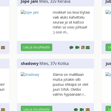
Jope jani
Mies
, 32v
Kerava
Ju
moikka!! ois kiva löytää
vaik aluks kahvittelu
seuraa ja sit kattoo
mihin se voisi johtaa!!
;) oon m...
Liity ja ota yhteyttä
Li
shadowy
Mies
, 37v
Kotka
ju
Elämä on mallillaan
mutta jotakin silti
in!
puutuu ehkäpä se olet
uri
juuri SINÄ. Oletko
valmis hypäänään r...
Liity ja ota yhteyttä
Li