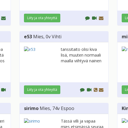
Liity ja ota yhteyttä
Li
e53
Mies
, 0v
Vihti
mi
ea
tanssitaito olisi kiva
stä
lisä, muuten normaali
jos
maalla viihtyvä nainen
Liity ja ota yhteyttä
Li
sirimo
Mies
, 74v
Espoo
Ki
eri
Tässä villi ja vapaa
aa
mies etsimässä seuraa