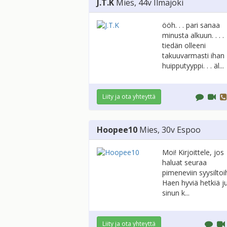
J.T.K
Mies
, 44v
Ilmajoki
ööh. . . pari sanaa
minusta alkuun. . . .
tiedän olleeni
takuuvarmasti ihan
huipputyyppi. . . äl...
Liity ja ota yhteyttä
Hoopee10
Mies
, 30v
Espoo
Moi! Kirjoittele, jos
haluat seuraa
pimeneviin syysiltoih
Haen hyviä hetkiä ju
sinun k...
Liity ja ota yhteyttä