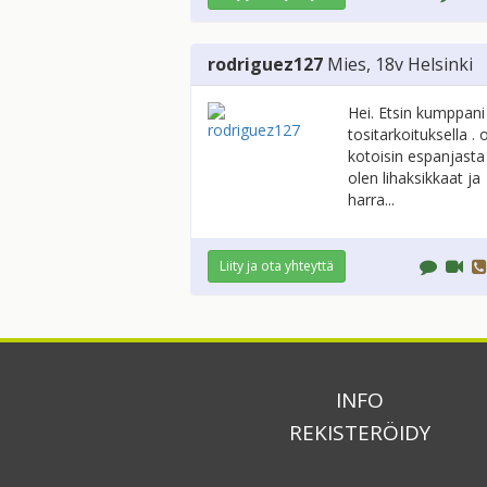
rodriguez127
Mies
, 18v
Helsinki
Hei. Etsin kumppani
tositarkoituksella . 
kotoisin espanjasta
olen lihaksikkaat ja
harra...
Liity ja ota yhteyttä
INFO
REKISTERÖIDY