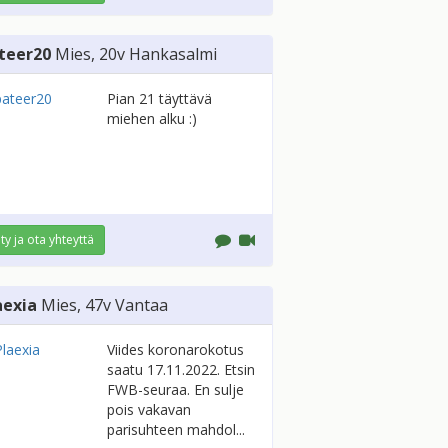
teer20
Mies
, 20v
Hankasalmi
Pian 21 täyttävä
miehen alku :)
ity ja ota yhteyttä
aexia
Mies
, 47v
Vantaa
Viides koronarokotus
saatu 17.11.2022. Etsin
FWB-seuraa. En sulje
pois vakavan
parisuhteen mahdol...