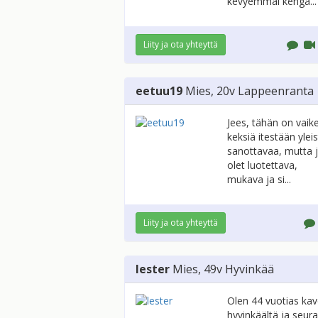
kevyemmäl kengä...
Liity ja ota yhteyttä
eetuu19
Mies
, 20v
Lappeenranta
Jees, tähän on vaik
keksiä itestään ylei
sanottavaa, mutta 
olet luotettava,
mukava ja si...
Liity ja ota yhteyttä
lester
Mies
, 49v
Hyvinkää
Olen 44 vuotias kav
hyvinkäältä ja seur