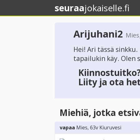
seuraa
jokaiselle.fi
Arijuhani2
Mies
Hei! Ari tässä sinkku
tapailukin käy. Olen 
Kiinnostuitko
Liity ja ota he
Miehiä, jotka etsi
vapaa
Mies
, 63v
Kiuruvesi