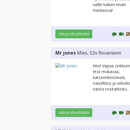
vaille kaiken kivan
merkeissä!
Liity ja ota yhteyttä
Mr jones
Mies
, 52v
Rovaniemi
Moi! Vapaa sinkkum
etsii mukavaa,
katseenkestävää,
naisellista ja seksik
naista tositarkoitu...
Liity ja ota yhteyttä