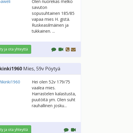
Olen nuorekas melko
savuton
sopusuhtainen 185/85
vapaa mies H. gistä.
Ruskeasilmäinen ja
tukkainen. ...
ity ja ota yhteyttä
ikinki1960
Mies
, 59v
Pöytyä
Hei olen 52v 179/75
vaalea mies.
Harrastelen kalastusta,
puutöitä ym. Olen suht
rauhallinen josku...
ity ja ota yhteyttä