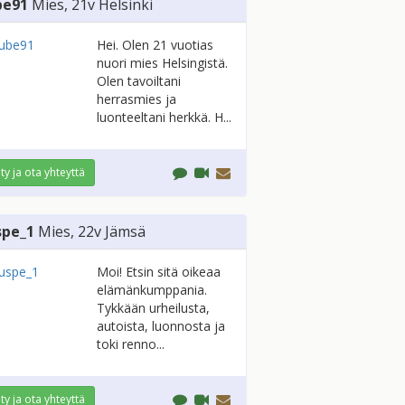
be91
Mies
, 21v
Helsinki
Hei. Olen 21 vuotias
nuori mies Helsingistä.
Olen tavoiltani
herrasmies ja
luonteeltani herkkä. H...
ity ja ota yhteyttä
spe_1
Mies
, 22v
Jämsä
Moi! Etsin sitä oikeaa
elämänkumppania.
Tykkään urheilusta,
autoista, luonnosta ja
toki renno...
ity ja ota yhteyttä