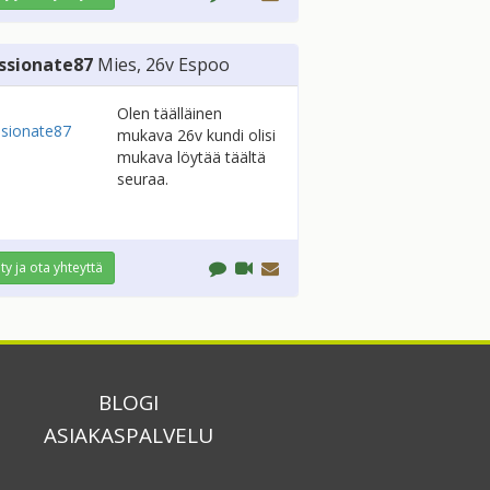
ssionate87
Mies
, 26v
Espoo
Olen täälläinen
mukava 26v kundi olisi
mukava löytää täältä
seuraa.
ity ja ota yhteyttä
BLOGI
ASIAKASPALVELU