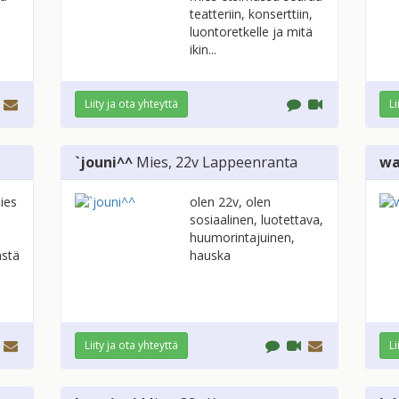
teatteriin, konserttiin,
luontoretkelle ja mitä
ikin...
Liity ja ota yhteyttä
Li
`jouni^^
Mies
, 22v
Lappeenranta
wa
ies
olen 22v, olen
sosiaalinen, luotettava,
huumorintajuinen,
ästä
hauska
Liity ja ota yhteyttä
Li