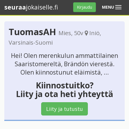
seuraa
jokaiselle.fi
Avaa
Kirjaudu
MENU
valikko
TuomasAH
Mies
, 50v
Iniö
,
Varsinais-Suomi
Hei! Olen merenkulun ammattilainen
Saaristomereltä, Brändön vierestä.
Olen kiinnostunut eläimistä, ...
Kiinnostuitko?
Liity ja ota heti yhteyttä
Liity ja tutustu