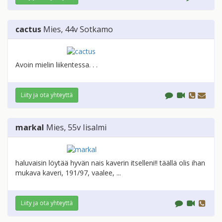
cactus
Mies
, 44v
Sotkamo
Avoin mielin liikentessa. . .
Liity ja ota yhteyttä
markal
Mies
, 55v
Iisalmi
haluvaisin löytää hyvän nais kaverin itselleni!! täällä olis ihan
mukava kaveri, 191/97, vaalee, ...
Liity ja ota yhteyttä