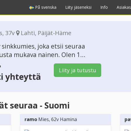
På svenska
Liity jäseneksi
Info
Asiakas
s
, 37v
Lahti
,
Päijät-Häme
 sinkkumies, joka etsii seuraa
nusta mukava nainen. Olen 1...
?
Liity ja tutustu
ti yhteyttä
vät seuraa - Suomi
ramo
Mies
, 62v
Hamina
pa