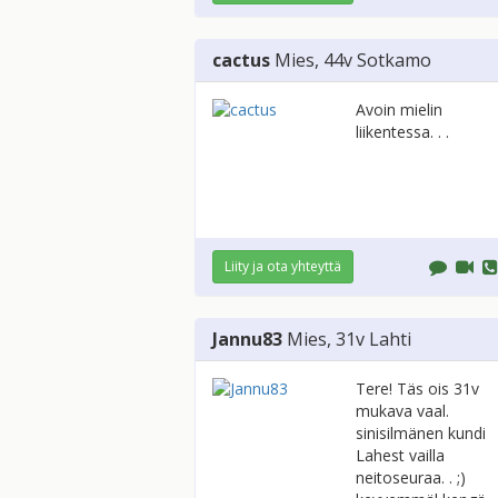
cactus
Mies
, 44v
Sotkamo
Avoin mielin
liikentessa. . .
Liity ja ota yhteyttä
Jannu83
Mies
, 31v
Lahti
Tere! Täs ois 31v
mukava vaal.
sinisilmänen kundi
Lahest vailla
neitoseuraa. . ;)