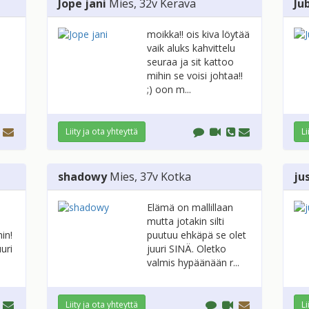
Jope jani
Mies
, 32v
Kerava
Ju
moikka!! ois kiva löytää
vaik aluks kahvittelu
seuraa ja sit kattoo
mihin se voisi johtaa!!
;) oon m...
Liity ja ota yhteyttä
Li
shadowy
Mies
, 37v
Kotka
ju
Elämä on mallillaan
mutta jotakin silti
in!
puutuu ehkäpä se olet
uri
juuri SINÄ. Oletko
valmis hypäänään r...
Liity ja ota yhteyttä
Li