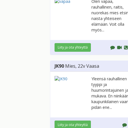
Olen vapaa,
rauhallinen, raitis,
nuorekas mies etsi
naista yhteiseen
elämään. Voit olla
myös...
Liity ja ota yhteyttä
JK90
Mies
, 22v
Vaasa
Yleensä rauhallinen
tyyppi ja
huumorintajuinen j
mukava. En niinkää
kaupunkilainen vaa
pidän ene...
Liity ja ota yhteyttä