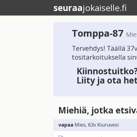
seuraa
jokaiselle.fi
Tomppa-87
Mie
Tervehdys! Täällä 37v
tositarkoituksella si
Kiinnostuitko
Liity ja ota he
Miehiä, jotka etsi
vapaa
Mies
, 63v
Kiuruvesi