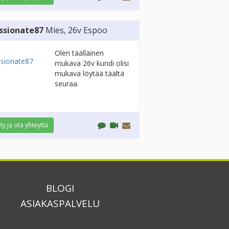
ssionate87
Mies
, 26v
Espoo
Olen täälläinen
mukava 26v kundi olisi
mukava löytää täältä
seuraa.
ity ja ota yhteyttä
BLOGI
ASIAKASPALVELU