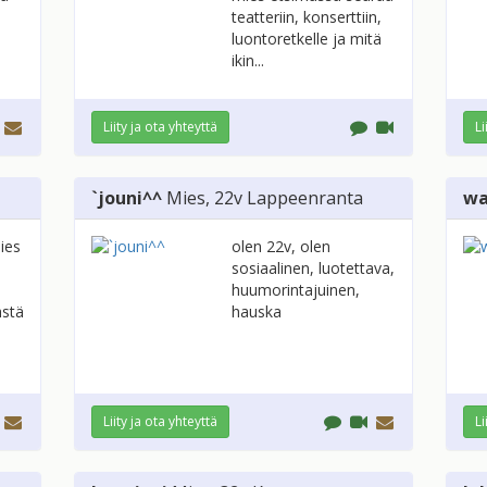
teatteriin, konserttiin,
luontoretkelle ja mitä
ikin...
Liity ja ota yhteyttä
Li
`jouni^^
Mies
, 22v
Lappeenranta
wa
ies
olen 22v, olen
sosiaalinen, luotettava,
huumorintajuinen,
ästä
hauska
Liity ja ota yhteyttä
Li