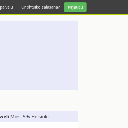
palvelu
Unohtuiko salasana?
Kirjaudu
weli
Mies
, 59v
Helsinki