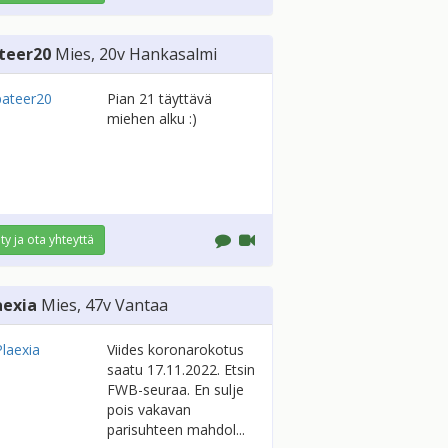
teer20
Mies
, 20v
Hankasalmi
Pian 21 täyttävä
miehen alku :)
ity ja ota yhteyttä
aexia
Mies
, 47v
Vantaa
Viides koronarokotus
saatu 17.11.2022. Etsin
FWB-seuraa. En sulje
pois vakavan
parisuhteen mahdol...