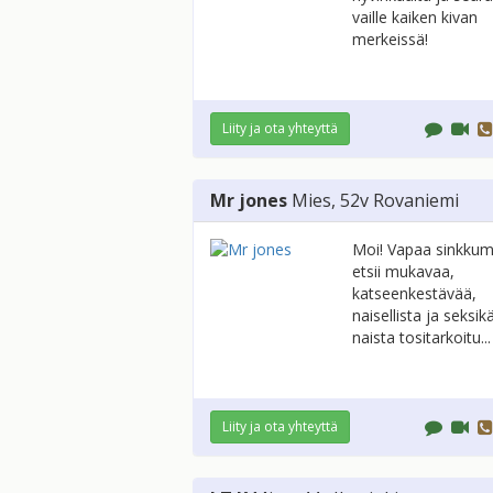
vaille kaiken kivan
merkeissä!
Liity ja ota yhteyttä
Mr jones
Mies
, 52v
Rovaniemi
Moi! Vapaa sinkkum
etsii mukavaa,
katseenkestävää,
naisellista ja seksik
naista tositarkoitu...
Liity ja ota yhteyttä