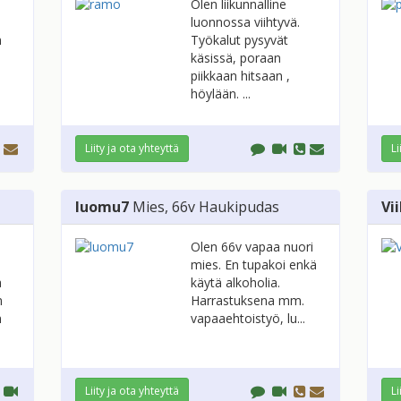
Olen liikunnalline
luonnossa viihtyvä.
n
Työkalut pysyvät
käsissä, poraan
piikkaan hitsaan ,
höylään. ...
Liity ja ota yhteyttä
Li
luomu7
Mies
, 66v
Haukipudas
Vi
Olen 66v vapaa nuori
mies. En tupakoi enkä
a
käytä alkoholia.
n
Harrastuksena mm.
n
vapaaehtoistyö, lu...
Liity ja ota yhteyttä
Li