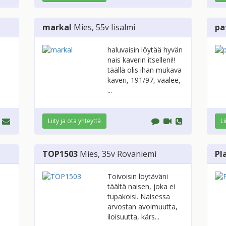
markal
Mies
, 55v
Iisalmi
pa
haluvaisin löytää hyvän
nais kaverin itselleni!!
täällä olis ihan mukava
kaveri, 191/97, vaalee,
...
Liity ja ota yhteyttä
Li
TOP1503
Mies
, 35v
Rovaniemi
Pl
Toivoisin löytäväni
täältä naisen, joka ei
tupakoisi. Naisessa
arvostan avoimuutta,
iloisuutta, kärs...