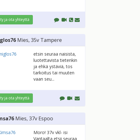
ity ja ota yhteyttä
glos76
Mies
, 35v
Tampere
etsin seuraa naisista,
luotettavista tietenkin
ja ehkä ystäviä, tos
tarkoitus tai muuten
vaan seu...
ity ja ota yhteyttä
msa76
Mies
, 37v
Espoo
Moro! 37v vkl- isi
Vantaalta etsii seuraa