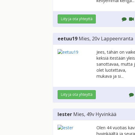
kevyemmäl kengä...
Liity ja ota yhteyttä
eetuu19
Mies
, 20v
Lappeenranta
Jees, tähän on vaik
keksiä itestään ylei
sanottavaa, mutta 
olet luotettava,
mukava ja si...
Liity ja ota yhteyttä
lester
Mies
, 49v
Hyvinkää
Olen 44 vuotias kav
hyvinkäältä ja seur