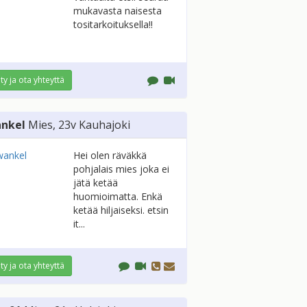
mukavasta naisesta
tositarkoituksella!!
ity ja ota yhteyttä
nkel
Mies
, 23v
Kauhajoki
Hei olen räväkkä
pohjalais mies joka ei
jätä ketää
huomioimatta. Enkä
ketää hiljaiseksi. etsin
it...
ity ja ota yhteyttä