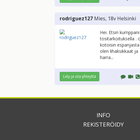
rodriguez127
Mies
, 18v
Helsinki
Hei. Etsin kumppani
tositarkoituksella . 
kotoisin espanjasta
olen lihaksikkaat ja
harra...
Liity ja ota yhteyttä
INFO
REKISTERÖIDY