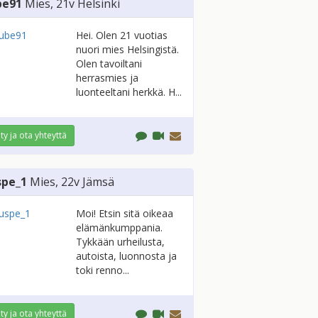
be91
Mies
, 21v
Helsinki
Hei. Olen 21 vuotias
nuori mies Helsingistä.
Olen tavoiltani
herrasmies ja
luonteeltani herkkä. H...
ity ja ota yhteyttä
spe_1
Mies
, 22v
Jämsä
Moi! Etsin sitä oikeaa
elämänkumppania.
Tykkään urheilusta,
autoista, luonnosta ja
toki renno...
ity ja ota yhteyttä