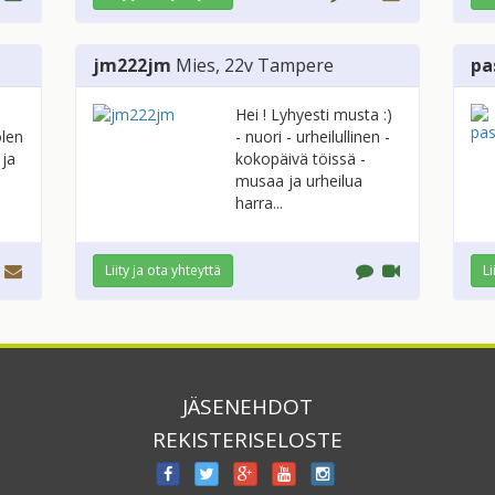
jm222jm
Mies
, 22v
Tampere
pa
Hei ! Lyhyesti musta :)
olen
- nuori - urheilullinen -
 ja
kokopäivä töissä -
musaa ja urheilua
harra...
Liity ja ota yhteyttä
Li
JÄSENEHDOT
REKISTERISELOSTE