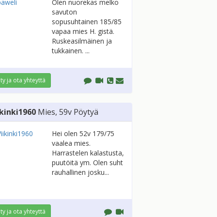
Olen nuorekas melko
savuton
sopusuhtainen 185/85
vapaa mies H. gistä.
Ruskeasilmäinen ja
tukkainen. ...
ity ja ota yhteyttä
ikinki1960
Mies
, 59v
Pöytyä
Hei olen 52v 179/75
vaalea mies.
Harrastelen kalastusta,
puutöitä ym. Olen suht
rauhallinen josku...
ity ja ota yhteyttä