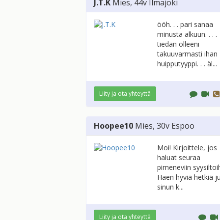
J.T.K
Mies
, 44v
Ilmajoki
ööh. . . pari sanaa
minusta alkuun. . . .
tiedän olleeni
takuuvarmasti ihan
huipputyyppi. . . äl...
Liity ja ota yhteyttä
Hoopee10
Mies
, 30v
Espoo
Moi! Kirjoittele, jos
haluat seuraa
pimeneviin syysiltoih
Haen hyviä hetkiä ju
sinun k...
Liity ja ota yhteyttä