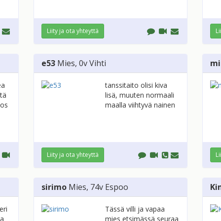
Liity ja ota yhteyttä
Li
e53
Mies
, 0v
Vihti
mi
ea
tanssitaito olisi kiva
stä
lisä, muuten normaali
jos
maalla viihtyvä nainen
Liity ja ota yhteyttä
Li
sirimo
Mies
, 74v
Espoo
Ki
eri
Tässä villi ja vapaa
aa
mies etsimässä seuraa