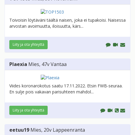
Toivoisin löytäväni täältä naisen, joka ei tupakoisi. Naisessa
arvostan avoimuutta, iloisuutta, kärs...
Liity ja ota yhteyttä
Plaexia
Mies
, 47v
Vantaa
Viides koronarokotus saatu 17.11.2022. Etsin FWB-seuraa.
En sulje pois vakavan parisuhteen mahdol...
Liity ja ota yhteyttä
eetuu19
Mies
, 20v
Lappeenranta