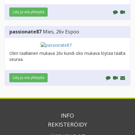
Liity ja ota yhteyttä
passionate87
Mies
, 26v
Espoo
Olen täälläinen mukava 26v kundi olisi mukava löytää täältä
seuraa.
Liity ja ota yhteyttä
INFO
REKISTERÖIDY