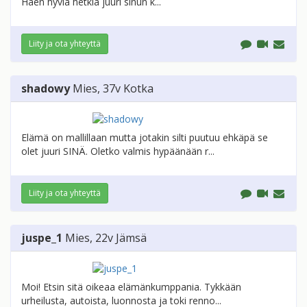
Haen hyviä hetkiä juuri sinun k...
Liity ja ota yhteyttä
shadowy
Mies
, 37v
Kotka
Elämä on mallillaan mutta jotakin silti puutuu ehkäpä se
olet juuri SINÄ. Oletko valmis hypäänään r...
Liity ja ota yhteyttä
juspe_1
Mies
, 22v
Jämsä
Moi! Etsin sitä oikeaa elämänkumppania. Tykkään
urheilusta, autoista, luonnosta ja toki renno...