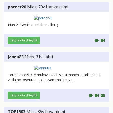
pateer20
Mies
, 20v
Hankasalmi
Pian 21 täyttävä miehen alku :)
Liity ja ota yhteyttä
Jannu83
Mies
, 31v
Lahti
Tere! Täs ois 31v mukava vaal. sinisilmänen kundi Lahest
vailla neitoseuraa. . ;) kevyemmäl kengä...
Liity ja ota yhteyttä
TOP1503
Mies
, 35v
Rovaniemi