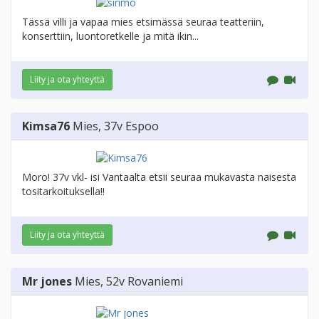
Tässä villi ja vapaa mies etsimässä seuraa teatteriin,
konserttiin, luontoretkelle ja mitä ikin...
Liity ja ota yhteyttä
Kimsa76
Mies
, 37v
Espoo
Moro! 37v vkl- isi Vantaalta etsii seuraa mukavasta naisesta
tositarkoituksella!!
Liity ja ota yhteyttä
Mr jones
Mies
, 52v
Rovaniemi