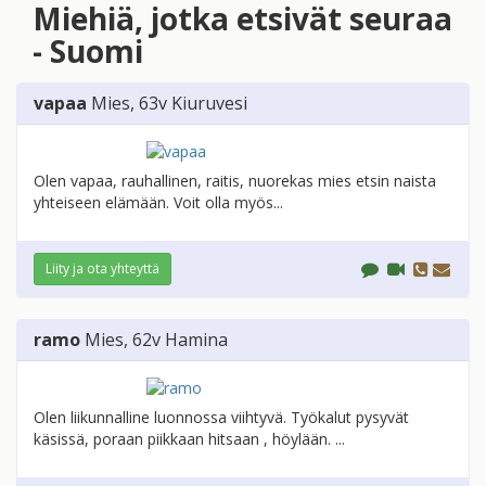
Miehiä, jotka etsivät seuraa
- Suomi
vapaa
Mies
, 63v
Kiuruvesi
Olen vapaa, rauhallinen, raitis, nuorekas mies etsin naista
yhteiseen elämään. Voit olla myös...
Liity ja ota yhteyttä
ramo
Mies
, 62v
Hamina
Olen liikunnalline luonnossa viihtyvä. Työkalut pysyvät
käsissä, poraan piikkaan hitsaan , höylään. ...