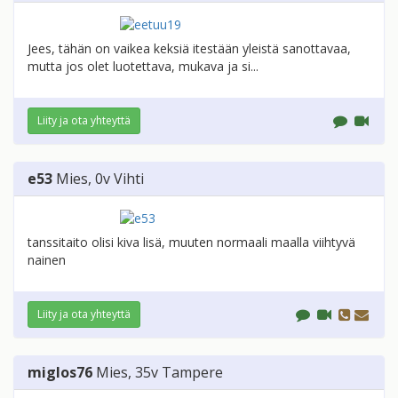
Jees, tähän on vaikea keksiä itestään yleistä sanottavaa,
mutta jos olet luotettava, mukava ja si...
Liity ja ota yhteyttä
e53
Mies
, 0v
Vihti
tanssitaito olisi kiva lisä, muuten normaali maalla viihtyvä
nainen
Liity ja ota yhteyttä
miglos76
Mies
, 35v
Tampere