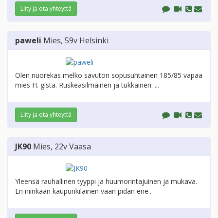
Liity ja ota yhteyttä
paweli
Mies
, 59v
Helsinki
Olen nuorekas melko savuton sopusuhtainen 185/85 vapaa
mies H. gistä. Ruskeasilmäinen ja tukkainen. ...
Liity ja ota yhteyttä
JK90
Mies
, 22v
Vaasa
Yleensä rauhallinen tyyppi ja huumorintajuinen ja mukava.
En niinkään kaupunkilainen vaan pidän ene...