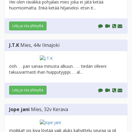
Hei olen räväkkä pohjalais mies joka ei jätä ketää
huomioimatta. Enkä ketää hiljaiseksi. etsin it...
Liity ja ota yhteyttä
J.T.K
Mies
, 44v
Ilmajoki
ööh. . . pari sanaa minusta alkuun. . . . tiedän olleeni
takuuvarmasti ihan huipputyyppi. . . äl...
Liity ja ota yhteyttä
Jope jani
Mies
, 32v
Kerava
moikka!! ois kiva löytää vaik aluks kahvittelu seuraa ja sit