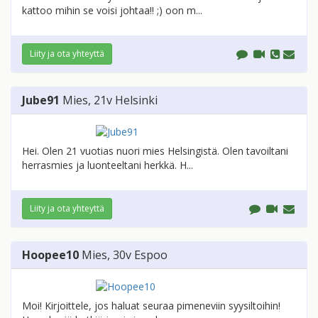
kattoo mihin se voisi johtaa!! ;) oon m...
Liity ja ota yhteyttä
Jube91
Mies
, 21v
Helsinki
Hei. Olen 21 vuotias nuori mies Helsingistä. Olen tavoiltani
herrasmies ja luonteeltani herkkä. H...
Liity ja ota yhteyttä
Hoopee10
Mies
, 30v
Espoo
Moi! Kirjoittele, jos haluat seuraa pimeneviin syysiltoihin!