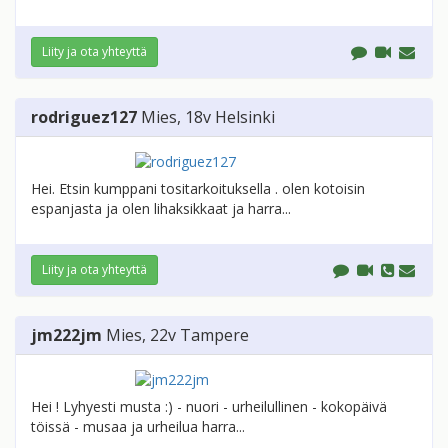
Liity ja ota yhteyttä
rodriguez127
Mies
, 18v
Helsinki
Hei. Etsin kumppani tositarkoituksella . olen kotoisin
espanjasta ja olen lihaksikkaat ja harra...
Liity ja ota yhteyttä
jm222jm
Mies
, 22v
Tampere
Hei ! Lyhyesti musta :) - nuori - urheilullinen - kokopäivä
töissä - musaa ja urheilua harra...