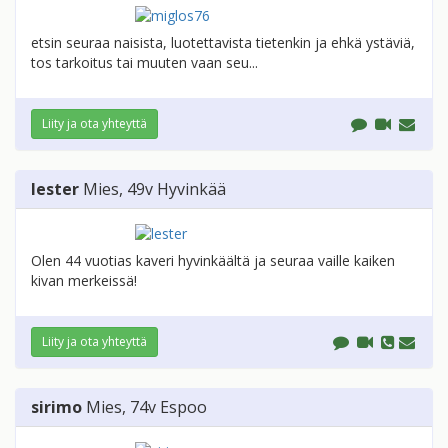
etsin seuraa naisista, luotettavista tietenkin ja ehkä ystäviä,
tos tarkoitus tai muuten vaan seu...
Liity ja ota yhteyttä
lester
Mies
, 49v
Hyvinkää
Olen 44 vuotias kaveri hyvinkäältä ja seuraa vaille kaiken
kivan merkeissä!
Liity ja ota yhteyttä
sirimo
Mies
, 74v
Espoo