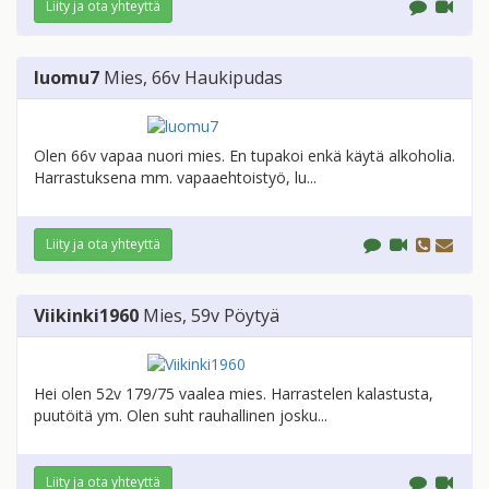
Liity ja ota yhteyttä
luomu7
Mies
, 66v
Haukipudas
Olen 66v vapaa nuori mies. En tupakoi enkä käytä alkoholia.
Harrastuksena mm. vapaaehtoistyö, lu...
Liity ja ota yhteyttä
Viikinki1960
Mies
, 59v
Pöytyä
Hei olen 52v 179/75 vaalea mies. Harrastelen kalastusta,
puutöitä ym. Olen suht rauhallinen josku...
Liity ja ota yhteyttä