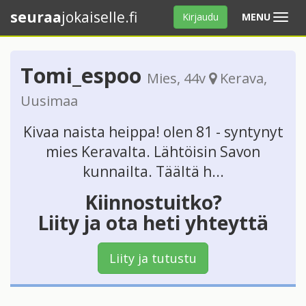
seuraa
jokaiselle.fi
Avaa
Kirjaudu
MENU
valikko
Tomi_espoo
Mies
, 44v
Kerava
,
Uusimaa
Kivaa naista heippa! olen 81 - syntynyt
mies Keravalta. Lähtöisin Savon
kunnailta. Täältä h...
Kiinnostuitko?
Liity ja ota heti yhteyttä
Liity ja tutustu