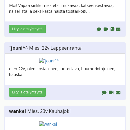
Moi! Vapaa sinkkumies etsii mukavaa, katseenkestävää,
naisellista ja seksikästä naista tositarkoitu...
Liity ja ota yhteyttä
`jouni^^
Mies
, 22v
Lappeenranta
olen 22v, olen sosiaalinen, luotettava, huumorintajuinen,
hauska
Liity ja ota yhteyttä
wankel
Mies
, 23v
Kauhajoki