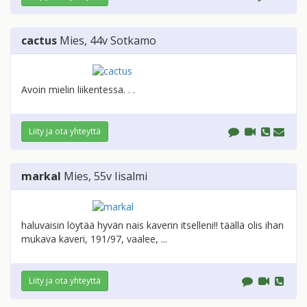
cactus
Mies
, 44v
Sotkamo
Avoin mielin liikentessa. . .
Liity ja ota yhteyttä
markal
Mies
, 55v
Iisalmi
haluvaisin löytää hyvän nais kaverin itselleni!! täällä olis ihan
mukava kaveri, 191/97, vaalee, ...
Liity ja ota yhteyttä