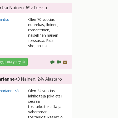
ntsu
Nainen
, 69v
Forssa
Olen 70 vuotias
nuorekas, Iloinen,
romanttinen,
naisellinen nainen
forssasta. Pidän
shoppailust...
ity ja ota yhteyttä
rianne<3
Nainen
, 24v
Alastaro
Olen 24 vuotias
lähihoitaja joka etsii
seuraa
tositarkoituksella ja
vähemmän
tositarkoituksella:) ol...