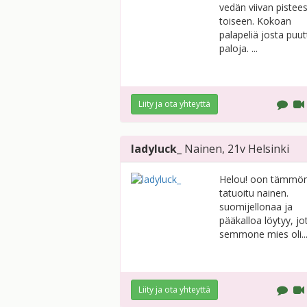
vedän viivan pistee
toiseen. Kokoan
palapeliä josta puu
paloja. ...
Liity ja ota yhteyttä
ladyluck_
Nainen
, 21v
Helsinki
Helou! oon tämmö
tatuoitu nainen.
suomijellonaa ja
pääkalloa löytyy, jo
semmone mies oli..
Liity ja ota yhteyttä