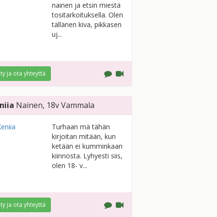
nainen ja etsin miestä
tositarkoituksella. Olen
tällänen kiva, pikkasen
uj...
ity ja ota yhteyttä
niia
Nainen
, 18v
Vammala
Turhaan mä tähän
kirjoitan mitään, kun
ketään ei kumminkaan
kiinnosta. Lyhyesti siis,
olen 18- v...
ity ja ota yhteyttä