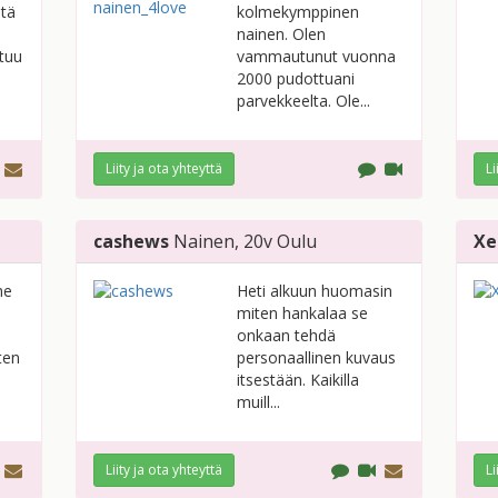
stä
kolmekymppinen
nainen. Olen
ttuu
vammautunut vuonna
2000 pudottuani
parvekkeelta. Ole...
Liity ja ota yhteyttä
Li
cashews
Nainen
, 20v
Oulu
Xe
ne
Heti alkuun huomasin
miten hankalaa se
onkaan tehdä
ten
personaallinen kuvaus
.
itsestään. Kaikilla
muill...
Liity ja ota yhteyttä
Li