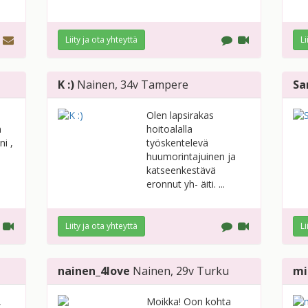
Liity ja ota yhteyttä
Li
K :)
Nainen
, 34v
Tampere
Sa
Olen lapsirakas
n
hoitoalalla
ni ,
työskentelevä
huumorintajuinen ja
katseenkestävä
eronnut yh- äiti. ...
Liity ja ota yhteyttä
Li
nainen_4love
Nainen
, 29v
Turku
mi
,
Moikka! Oon kohta