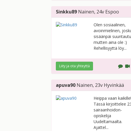
Sinkku89
Nainen
, 24v
Espoo
Olen sosiaalinen,
avoinmielinen, josk
sisäänpäi suuntaut
mutten aina ole :)
Rehellisyyttä löy...
Liity ja ota yhteyttä
apuva90
Nainen
, 23v
Hyvinkää
Heippa vaan kaikille
Tässä kirjoittelee 2
sairaanhoidon-
opiskelija
Uudeltamaalta.
Ajattel...