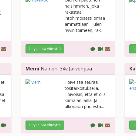
naisihminen, joka
)
rakastaa
intohimoisesti omaa
ammattiaan. Tulen
hyvin toimeen, rak...
Liity ja ota yhteyttä
Li
Memi
Nainen
, 34v
Järvenpää
Ka
eet
Toiveissa seuraa
tositarkoituksella.
nsä
Toivoisin, että et olisi
het.
kamalan laiha. Ja
ulkonäön puolesta...
Liity ja ota yhteyttä
Li