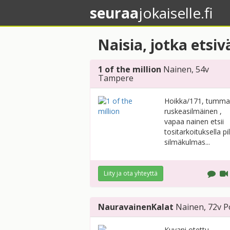
seuraa
jokaiselle.fi
Naisia, jotka etsi
1 of the million
Nainen
, 54v
Tampere
Hoikka/171, tumma
ruskeasilmäinen ,
vapaa nainen etsii
tositarkoituksella pi
silmäkulmas...
Liity ja ota yhteyttä
NauravainenKalat
Nainen
, 72v
P
Kuvani otettu