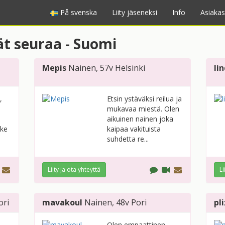
På svenska
Liity jäseneksi
Info
Asiakas
vät seuraa - Suomi
Mepis
Nainen
, 57v
Helsinki
li
,
Etsin ystäväksi reilua ja
mukavaa miestä. Olen
aikuinen nainen joka
lke
kaipaa vakituista
suhdetta re...
Liity ja ota yhteyttä
Li
ori
mavakoul
Nainen
, 48v
Pori
pli
Olen empaattinen