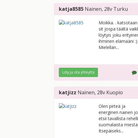
katja8585
Nainen
, 28v
Turku
Moikka. . katsotaan
sit jospa täältä vaik
löytyis joku erityine
ihminen elämääni :)
Mielellän...
Liity ja ota yhteyttä
katjizz
Nainen
, 28v
Kuopio
Olen pirteä ja
energinen nainen j
etsii tavallista rehell
suomalaista miestä 
Itsepäiseks...