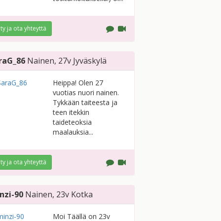
ity ja ota yhteyttä
raG_86
Nainen
, 27v
Jyväskylä
Heippa! Olen 27
vuotias nuori nainen.
Tykkään taiteesta ja
teen itekkin
taideteoksia
maalauksia...
ity ja ota yhteyttä
nzi-90
Nainen
, 23v
Kotka
Moi Täällä on 23v