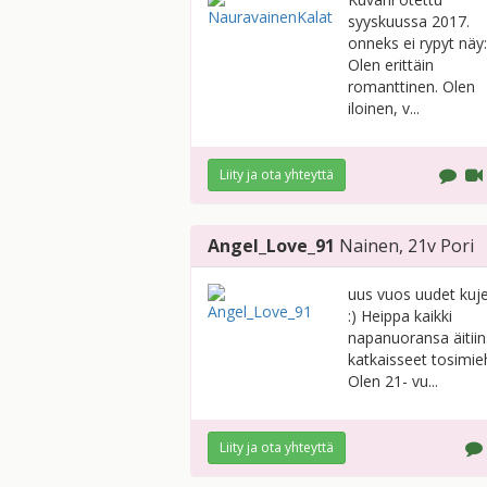
syyskuussa 2017.
onneks ei rypyt näy:
Olen erittäin
romanttinen. Olen
iloinen, v...
Liity ja ota yhteyttä
Angel_Love_91
Nainen
, 21v
Pori
uus vuos uudet kuj
:) Heippa kaikki
napanuoransa äitii
katkaisseet tosimie
Olen 21- vu...
Liity ja ota yhteyttä