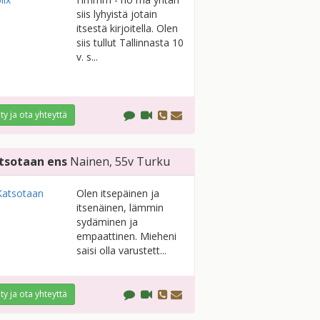
siis lyhyistä jotain
itsestä kirjoitella. Olen
siis tullut Tallinnasta 10
v. s...
ity ja ota yhteyttä
tsotaan ens
Nainen
, 55v
Turku
Olen itsepäinen ja
itsenäinen, lämmin
sydäminen ja
empaattinen. Mieheni
saisi olla varustett...
ity ja ota yhteyttä