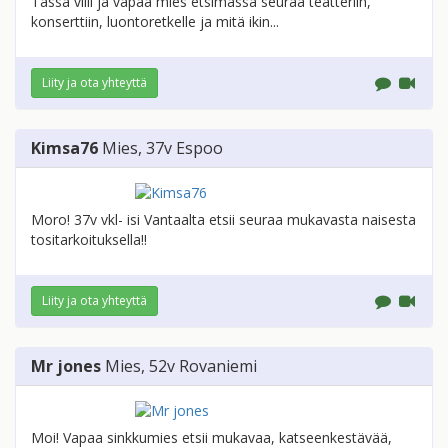
Tässä villi ja vapaa mies etsimässä seuraa teatteriin,
konserttiin, luontoretkelle ja mitä ikin...
Liity ja ota yhteyttä
Kimsa76
Mies
, 37v
Espoo
Moro! 37v vkl- isi Vantaalta etsii seuraa mukavasta naisesta
tositarkoituksella!!
Liity ja ota yhteyttä
Mr jones
Mies
, 52v
Rovaniemi
Moi! Vapaa sinkkumies etsii mukavaa, katseenkestävää,