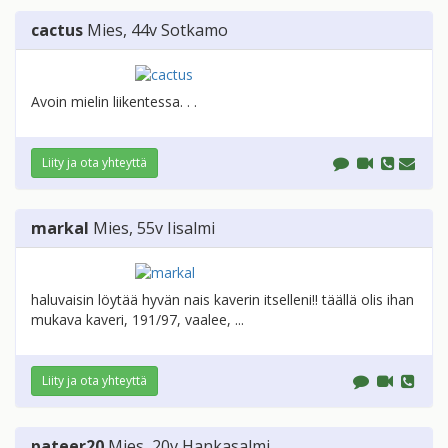
cactus
Mies
, 44v
Sotkamo
Avoin mielin liikentessa. . .
Liity ja ota yhteyttä
markal
Mies
, 55v
Iisalmi
haluvaisin löytää hyvän nais kaverin itselleni!! täällä olis ihan
mukava kaveri, 191/97, vaalee, ...
Liity ja ota yhteyttä
pateer20
Mies
, 20v
Hankasalmi