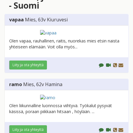
- Suomi
vapaa
Mies
, 63v
Kiuruvesi
Olen vapaa, rauhallinen, raitis, nuorekas mies etsin naista
yhteiseen elämään. Voit olla myös...
Liity ja ota yhteyttä
ramo
Mies
, 62v
Hamina
Olen liikunnalline luonnossa viihtyvä. Työkalut pysyvät
käsissä, poraan piikkaan hitsaan , höylään. ...
Liity ja ota yhteyttä