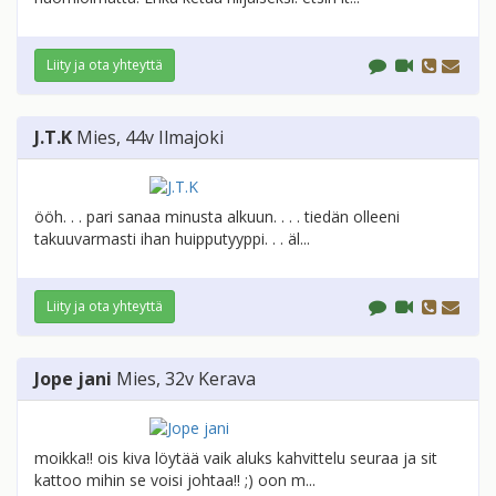
Liity ja ota yhteyttä
J.T.K
Mies
, 44v
Ilmajoki
ööh. . . pari sanaa minusta alkuun. . . . tiedän olleeni
takuuvarmasti ihan huipputyyppi. . . äl...
Liity ja ota yhteyttä
Jope jani
Mies
, 32v
Kerava
moikka!! ois kiva löytää vaik aluks kahvittelu seuraa ja sit
kattoo mihin se voisi johtaa!! ;) oon m...