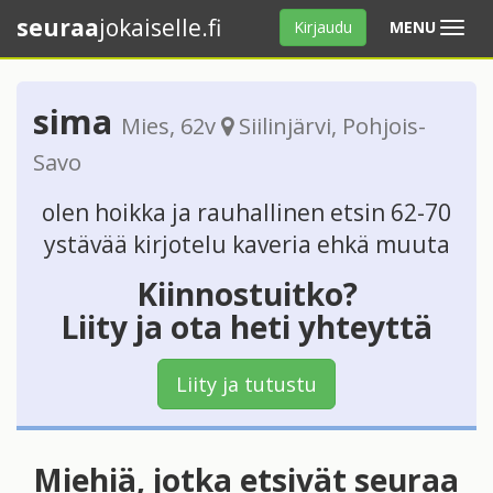
seuraa
jokaiselle.fi
Avaa
Kirjaudu
MENU
valikko
sima
Mies
, 62v
Siilinjärvi
,
Pohjois-
Savo
olen hoikka ja rauhallinen etsin 62-70
ystävää kirjotelu kaveria ehkä muuta
Kiinnostuitko?
Liity ja ota heti yhteyttä
Liity ja tutustu
Miehiä, jotka etsivät seuraa