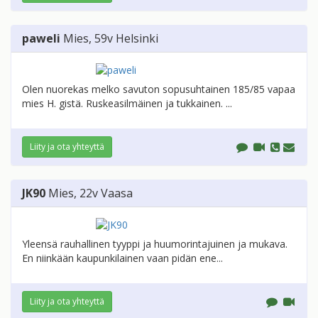
paweli
Mies
, 59v
Helsinki
Olen nuorekas melko savuton sopusuhtainen 185/85 vapaa
mies H. gistä. Ruskeasilmäinen ja tukkainen. ...
Liity ja ota yhteyttä
JK90
Mies
, 22v
Vaasa
Yleensä rauhallinen tyyppi ja huumorintajuinen ja mukava.
En niinkään kaupunkilainen vaan pidän ene...
Liity ja ota yhteyttä