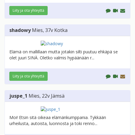
Liity ja ota yhteyttä
shadowy
Mies
, 37v
Kotka
Elämä on mallillaan mutta jotakin silti puutuu ehkäpä se
olet juuri SINÄ. Oletko valmis hypäänään r...
Liity ja ota yhteyttä
juspe_1
Mies
, 22v
Jämsä
Moi! Etsin sitä oikeaa elämänkumppania. Tykkään
urheilusta, autoista, luonnosta ja toki renno...