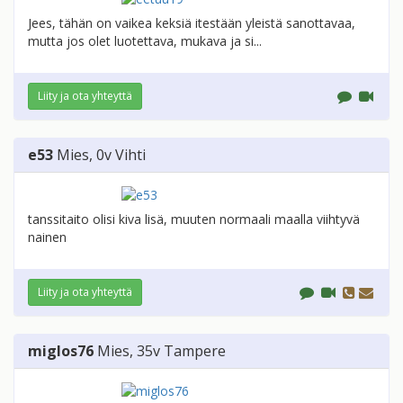
Jees, tähän on vaikea keksiä itestään yleistä sanottavaa,
mutta jos olet luotettava, mukava ja si...
Liity ja ota yhteyttä
e53
Mies
, 0v
Vihti
tanssitaito olisi kiva lisä, muuten normaali maalla viihtyvä
nainen
Liity ja ota yhteyttä
miglos76
Mies
, 35v
Tampere