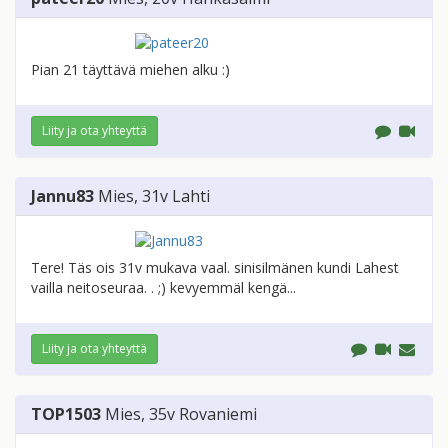
Pian 21 täyttävä miehen alku :)
Liity ja ota yhteyttä
Jannu83
Mies
, 31v
Lahti
Tere! Täs ois 31v mukava vaal. sinisilmänen kundi Lahest
vailla neitoseuraa. . ;) kevyemmäl kengä...
Liity ja ota yhteyttä
TOP1503
Mies
, 35v
Rovaniemi