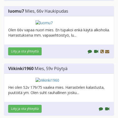
luomu7
Mies
, 66v
Haukipudas
Olen 66v vapaa nuori mies. En tupakoi enkä käytä alkoholia.
Harrastuksena mm. vapaaehtoistyö, lu...
Liity ja ota yhteyttä
Viikinki1960
Mies
, 59v
Pöytyä
Hei olen 52v 179/75 vaalea mies. Harrastelen kalastusta,
puutöitä ym. Olen suht rauhallinen josku...
Liity ja ota yhteyttä