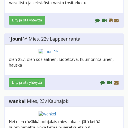
naisellista ja seksikästä naista tositarkoitu...
Liity ja ota yhteyttä
`jouni^^
Mies
, 22v
Lappeenranta
olen 22v, olen sosiaalinen, luotettava, huumorintajuinen,
hauska
Liity ja ota yhteyttä
wankel
Mies
, 23v
Kauhajoki
Hei olen räväkkä pohjalais mies joka ei jätä ketää
huomioimatta. Enkä ketää hiljaiseksi. etsin it...