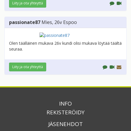
Liity ja ota yhteyttä
passionate87
Mies
, 26v
Espoo
Olen täälläinen mukava 26v kundi olisi mukava löytää täältä
seuraa.
Liity ja ota yhteyttä
INFO
REKISTERÖIDY
JÄSENEHDOT