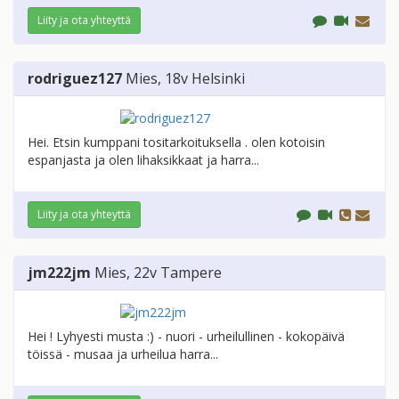
Liity ja ota yhteyttä
rodriguez127
Mies
, 18v
Helsinki
Hei. Etsin kumppani tositarkoituksella . olen kotoisin
espanjasta ja olen lihaksikkaat ja harra...
Liity ja ota yhteyttä
jm222jm
Mies
, 22v
Tampere
Hei ! Lyhyesti musta :) - nuori - urheilullinen - kokopäivä
töissä - musaa ja urheilua harra...