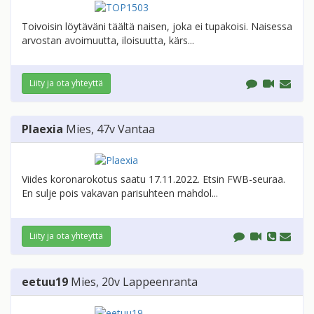
Toivoisin löytäväni täältä naisen, joka ei tupakoisi. Naisessa
arvostan avoimuutta, iloisuutta, kärs...
Liity ja ota yhteyttä
Plaexia
Mies
, 47v
Vantaa
Viides koronarokotus saatu 17.11.2022. Etsin FWB-seuraa.
En sulje pois vakavan parisuhteen mahdol...
Liity ja ota yhteyttä
eetuu19
Mies
, 20v
Lappeenranta