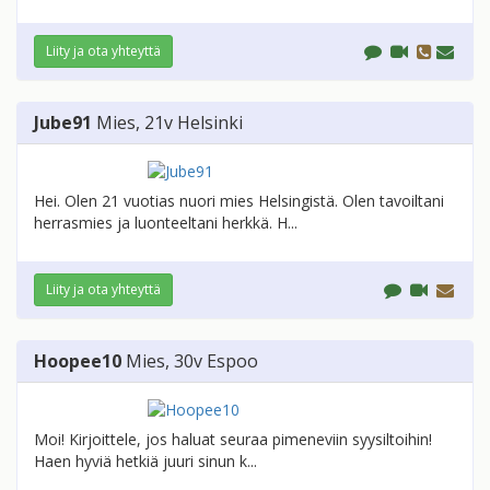
Liity ja ota yhteyttä
Jube91
Mies
, 21v
Helsinki
Hei. Olen 21 vuotias nuori mies Helsingistä. Olen tavoiltani
herrasmies ja luonteeltani herkkä. H...
Liity ja ota yhteyttä
Hoopee10
Mies
, 30v
Espoo
Moi! Kirjoittele, jos haluat seuraa pimeneviin syysiltoihin!
Haen hyviä hetkiä juuri sinun k...