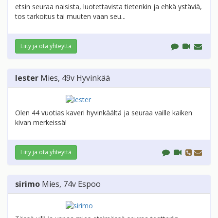
etsin seuraa naisista, luotettavista tietenkin ja ehkä ystäviä,
tos tarkoitus tai muuten vaan seu...
Liity ja ota yhteyttä
lester
Mies
, 49v
Hyvinkää
Olen 44 vuotias kaveri hyvinkäältä ja seuraa vaille kaiken
kivan merkeissä!
Liity ja ota yhteyttä
sirimo
Mies
, 74v
Espoo