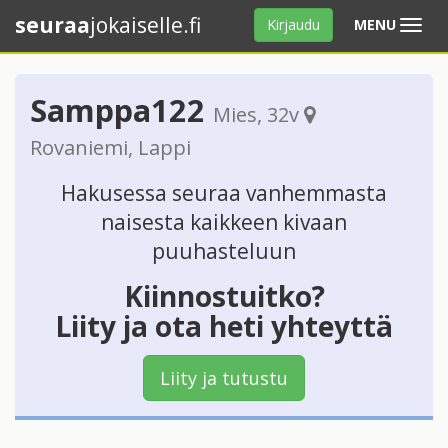
seuraa
jokaiselle.fi
Avaa
Kirjaudu
MENU
valikko
Samppa122
Mies
, 32v
Rovaniemi
,
Lappi
Hakusessa seuraa vanhemmasta
naisesta kaikkeen kivaan
puuhasteluun
Kiinnostuitko?
Liity ja ota heti yhteyttä
Liity ja tutustu