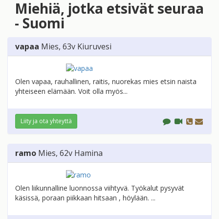
Miehiä, jotka etsivät seuraa
- Suomi
vapaa
Mies
, 63v
Kiuruvesi
Olen vapaa, rauhallinen, raitis, nuorekas mies etsin naista
yhteiseen elämään. Voit olla myös...
Liity ja ota yhteyttä
ramo
Mies
, 62v
Hamina
Olen liikunnalline luonnossa viihtyvä. Työkalut pysyvät
käsissä, poraan piikkaan hitsaan , höylään. ...