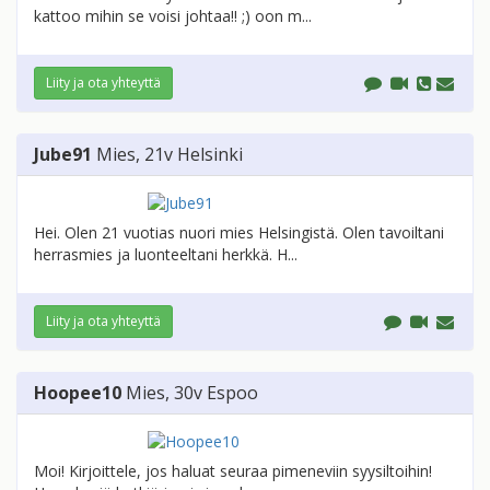
kattoo mihin se voisi johtaa!! ;) oon m...
Liity ja ota yhteyttä
Jube91
Mies
, 21v
Helsinki
Hei. Olen 21 vuotias nuori mies Helsingistä. Olen tavoiltani
herrasmies ja luonteeltani herkkä. H...
Liity ja ota yhteyttä
Hoopee10
Mies
, 30v
Espoo
Moi! Kirjoittele, jos haluat seuraa pimeneviin syysiltoihin!