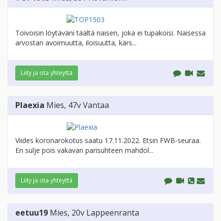
Toivoisin löytäväni täältä naisen, joka ei tupakoisi. Naisessa
arvostan avoimuutta, iloisuutta, kärs...
Liity ja ota yhteyttä
Plaexia
Mies
, 47v
Vantaa
Viides koronarokotus saatu 17.11.2022. Etsin FWB-seuraa.
En sulje pois vakavan parisuhteen mahdol...
Liity ja ota yhteyttä
eetuu19
Mies
, 20v
Lappeenranta