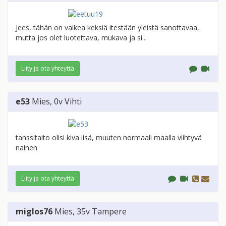
Jees, tähän on vaikea keksiä itestään yleistä sanottavaa,
mutta jos olet luotettava, mukava ja si...
Liity ja ota yhteyttä
e53
Mies
, 0v
Vihti
tanssitaito olisi kiva lisä, muuten normaali maalla viihtyvä
nainen
Liity ja ota yhteyttä
miglos76
Mies
, 35v
Tampere