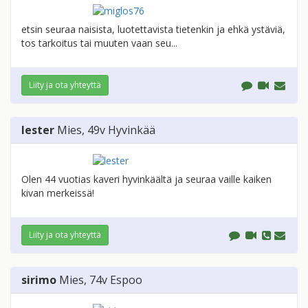
etsin seuraa naisista, luotettavista tietenkin ja ehkä ystäviä,
tos tarkoitus tai muuten vaan seu...
Liity ja ota yhteyttä
lester
Mies
, 49v
Hyvinkää
Olen 44 vuotias kaveri hyvinkäältä ja seuraa vaille kaiken
kivan merkeissä!
Liity ja ota yhteyttä
sirimo
Mies
, 74v
Espoo