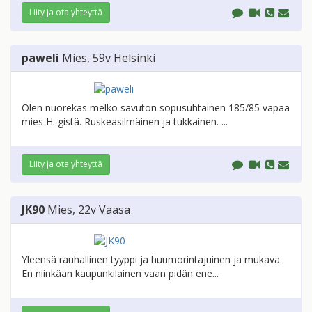
Liity ja ota yhteyttä
paweli
Mies
, 59v
Helsinki
Olen nuorekas melko savuton sopusuhtainen 185/85 vapaa
mies H. gistä. Ruskeasilmäinen ja tukkainen. ...
Liity ja ota yhteyttä
JK90
Mies
, 22v
Vaasa
Yleensä rauhallinen tyyppi ja huumorintajuinen ja mukava.
En niinkään kaupunkilainen vaan pidän ene...