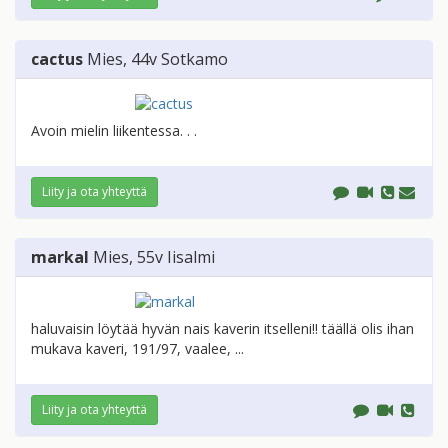
cactus
Mies
, 44v
Sotkamo
Avoin mielin liikentessa. . .
Liity ja ota yhteyttä
markal
Mies
, 55v
Iisalmi
haluvaisin löytää hyvän nais kaverin itselleni!! täällä olis ihan
mukava kaveri, 191/97, vaalee, ...
Liity ja ota yhteyttä