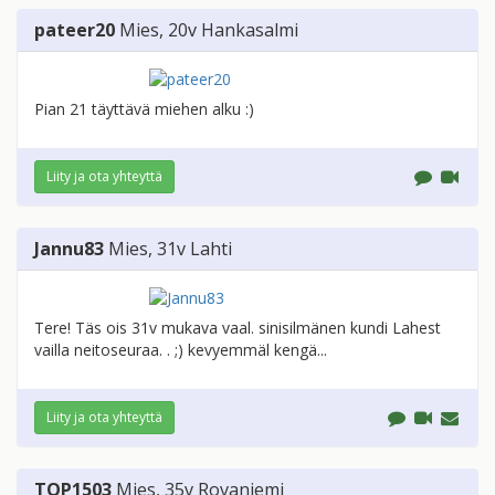
pateer20
Mies
, 20v
Hankasalmi
Pian 21 täyttävä miehen alku :)
Liity ja ota yhteyttä
Jannu83
Mies
, 31v
Lahti
Tere! Täs ois 31v mukava vaal. sinisilmänen kundi Lahest
vailla neitoseuraa. . ;) kevyemmäl kengä...
Liity ja ota yhteyttä
TOP1503
Mies
, 35v
Rovaniemi