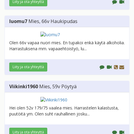
Liity ja ota yhteyttä
luomu7
Mies
, 66v
Haukipudas
Olen 66v vapaa nuori mies. En tupakoi enkä käytä alkoholia.
Harrastuksena mm. vapaaehtoistyö, lu...
Liity ja ota yhteyttä
Viikinki1960
Mies
, 59v
Pöytyä
Hei olen 52v 179/75 vaalea mies. Harrastelen kalastusta,
puutöitä ym. Olen suht rauhallinen josku...
Liity ja ota yhteyttä