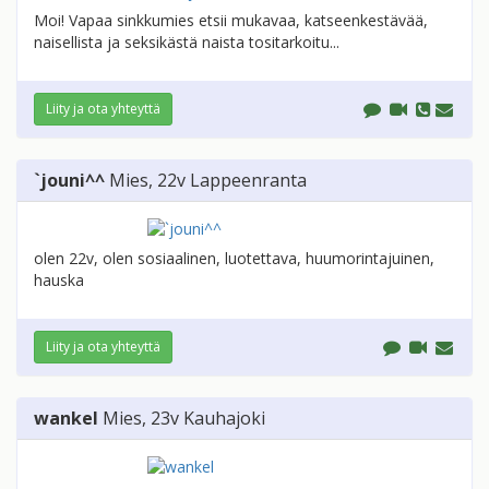
Moi! Vapaa sinkkumies etsii mukavaa, katseenkestävää,
naisellista ja seksikästä naista tositarkoitu...
Liity ja ota yhteyttä
`jouni^^
Mies
, 22v
Lappeenranta
olen 22v, olen sosiaalinen, luotettava, huumorintajuinen,
hauska
Liity ja ota yhteyttä
wankel
Mies
, 23v
Kauhajoki