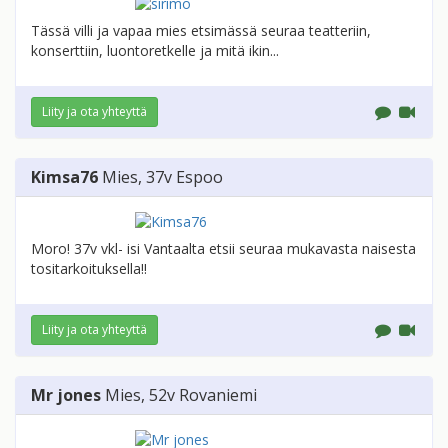
Tässä villi ja vapaa mies etsimässä seuraa teatteriin,
konserttiin, luontoretkelle ja mitä ikin...
Liity ja ota yhteyttä
Kimsa76
Mies
, 37v
Espoo
Moro! 37v vkl- isi Vantaalta etsii seuraa mukavasta naisesta
tositarkoituksella!!
Liity ja ota yhteyttä
Mr jones
Mies
, 52v
Rovaniemi