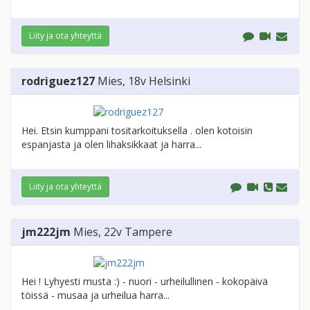
Liity ja ota yhteyttä
rodriguez127
Mies
, 18v
Helsinki
Hei. Etsin kumppani tositarkoituksella . olen kotoisin
espanjasta ja olen lihaksikkaat ja harra...
Liity ja ota yhteyttä
jm222jm
Mies
, 22v
Tampere
Hei ! Lyhyesti musta :) - nuori - urheilullinen - kokopäivä
töissä - musaa ja urheilua harra...