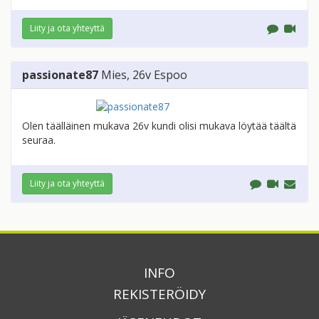
Liity ja ota yhteyttä
passionate87
Mies
, 26v
Espoo
Olen täälläinen mukava 26v kundi olisi mukava löytää täältä
seuraa.
Liity ja ota yhteyttä
INFO
REKISTERÖIDY