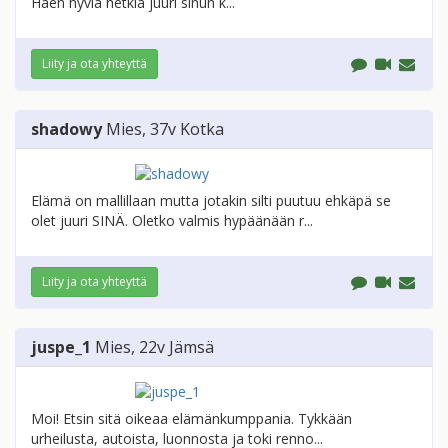
Haen hyviä hetkiä juuri sinun k...
Liity ja ota yhteyttä
shadowy
Mies
, 37v
Kotka
Elämä on mallillaan mutta jotakin silti puutuu ehkäpä se
olet juuri SINÄ. Oletko valmis hypäänään r...
Liity ja ota yhteyttä
juspe_1
Mies
, 22v
Jämsä
Moi! Etsin sitä oikeaa elämänkumppania. Tykkään
urheilusta, autoista, luonnosta ja toki renno...