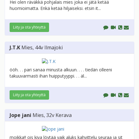
Hei olen räväkkä pohjalais mies joka ei jätä ketää
huomioimatta. Enkä ketää hiljaiseksi. etsin it...
Liity ja ota yhteyttä
J.T.K
Mies
, 44v
Ilmajoki
ööh. . . pari sanaa minusta alkuun. . . . tiedän olleeni
takuuvarmasti ihan huipputyyppi. . . äl...
Liity ja ota yhteyttä
Jope jani
Mies
, 32v
Kerava
moikka!! ois kiva löytää vaik aluks kahvittelu seuraa ja sit