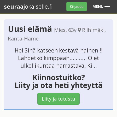
seuraa
jokaiselle.fi
Avaa
Kirjaudu
MENU
valikko
Uusi elämä
Mies
, 63v
Riihimäki
,
Kanta-Häme
Hei Sinä katseen kestävä nainen !!
Lähdetkö kimppaan........... Olet
ulkoliikuntaa harrastava. Ki...
Kiinnostuitko?
Liity ja ota heti yhteyttä
Liity ja tutustu