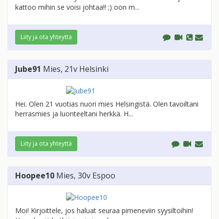
kattoo mihin se voisi johtaa!! ;) oon m...
Liity ja ota yhteyttä
Jube91
Mies
, 21v
Helsinki
Hei. Olen 21 vuotias nuori mies Helsingistä. Olen tavoiltani
herrasmies ja luonteeltani herkkä. H...
Liity ja ota yhteyttä
Hoopee10
Mies
, 30v
Espoo
Moi! Kirjoittele, jos haluat seuraa pimeneviin syysiltoihin!