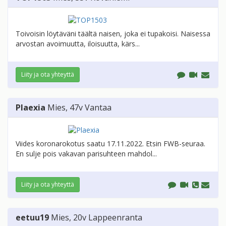
Toivoisin löytäväni täältä naisen, joka ei tupakoisi. Naisessa
arvostan avoimuutta, iloisuutta, kärs...
Liity ja ota yhteyttä
Plaexia
Mies
, 47v
Vantaa
Viides koronarokotus saatu 17.11.2022. Etsin FWB-seuraa.
En sulje pois vakavan parisuhteen mahdol...
Liity ja ota yhteyttä
eetuu19
Mies
, 20v
Lappeenranta