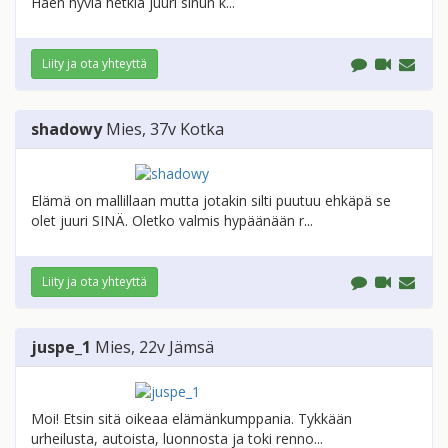
Haen hyviä hetkiä juuri sinun k...
Liity ja ota yhteyttä
shadowy
Mies
, 37v
Kotka
Elämä on mallillaan mutta jotakin silti puutuu ehkäpä se
olet juuri SINÄ. Oletko valmis hypäänään r...
Liity ja ota yhteyttä
juspe_1
Mies
, 22v
Jämsä
Moi! Etsin sitä oikeaa elämänkumppania. Tykkään
urheilusta, autoista, luonnosta ja toki renno...