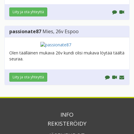
Liity ja ota yhteyttä
passionate87
Mies
, 26v
Espoo
Olen täälläinen mukava 26v kundi olisi mukava löytää täältä
seuraa.
Liity ja ota yhteyttä
INFO
REKISTERÖIDY