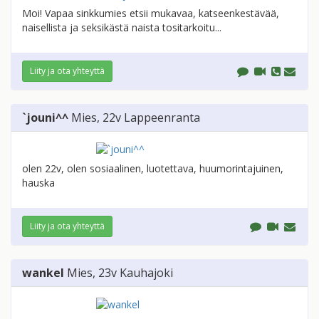
Moi! Vapaa sinkkumies etsii mukavaa, katseenkestävää,
naisellista ja seksikästä naista tositarkoitu...
Liity ja ota yhteyttä
`jouni^^
Mies
, 22v
Lappeenranta
olen 22v, olen sosiaalinen, luotettava, huumorintajuinen,
hauska
Liity ja ota yhteyttä
wankel
Mies
, 23v
Kauhajoki