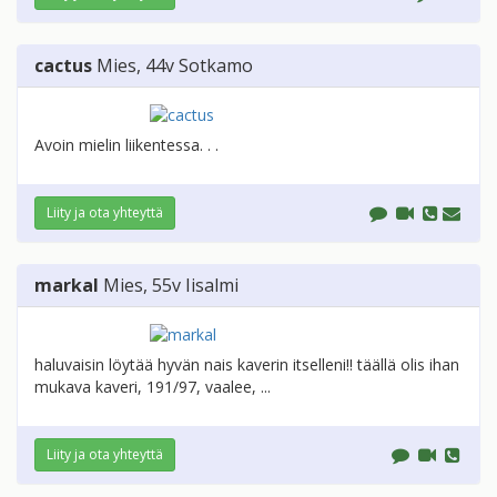
cactus
Mies
, 44v
Sotkamo
Avoin mielin liikentessa. . .
Liity ja ota yhteyttä
markal
Mies
, 55v
Iisalmi
haluvaisin löytää hyvän nais kaverin itselleni!! täällä olis ihan
mukava kaveri, 191/97, vaalee, ...
Liity ja ota yhteyttä