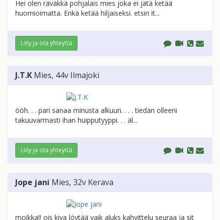
Hei olen räväkkä pohjalais mies joka ei jätä ketää
huomioimatta. Enkä ketää hiljaiseksi. etsin it...
Liity ja ota yhteyttä
J.T.K
Mies
, 44v
Ilmajoki
ööh. . . pari sanaa minusta alkuun. . . . tiedän olleeni
takuuvarmasti ihan huipputyyppi. . . äl...
Liity ja ota yhteyttä
Jope jani
Mies
, 32v
Kerava
moikka!! ois kiva löytää vaik aluks kahvittelu seuraa ja sit