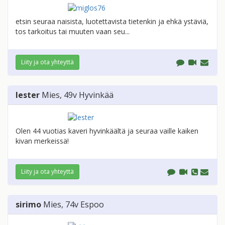
etsin seuraa naisista, luotettavista tietenkin ja ehkä ystäviä,
tos tarkoitus tai muuten vaan seu...
Liity ja ota yhteyttä
lester
Mies
, 49v
Hyvinkää
Olen 44 vuotias kaveri hyvinkäältä ja seuraa vaille kaiken
kivan merkeissä!
Liity ja ota yhteyttä
sirimo
Mies
, 74v
Espoo