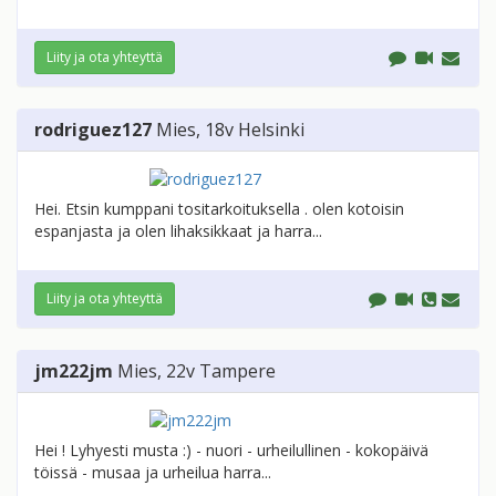
Liity ja ota yhteyttä
rodriguez127
Mies
, 18v
Helsinki
Hei. Etsin kumppani tositarkoituksella . olen kotoisin
espanjasta ja olen lihaksikkaat ja harra...
Liity ja ota yhteyttä
jm222jm
Mies
, 22v
Tampere
Hei ! Lyhyesti musta :) - nuori - urheilullinen - kokopäivä
töissä - musaa ja urheilua harra...