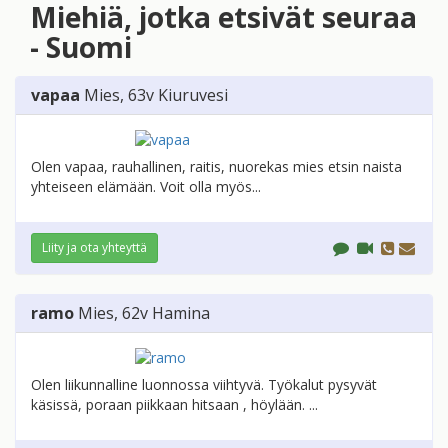
Miehiä, jotka etsivät seuraa
- Suomi
vapaa
Mies
, 63v
Kiuruvesi
Olen vapaa, rauhallinen, raitis, nuorekas mies etsin naista
yhteiseen elämään. Voit olla myös...
Liity ja ota yhteyttä
ramo
Mies
, 62v
Hamina
Olen liikunnalline luonnossa viihtyvä. Työkalut pysyvät
käsissä, poraan piikkaan hitsaan , höylään. ...