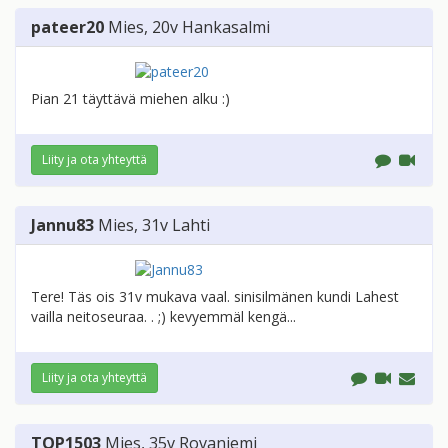
pateer20
Mies
, 20v
Hankasalmi
Pian 21 täyttävä miehen alku :)
Liity ja ota yhteyttä
Jannu83
Mies
, 31v
Lahti
Tere! Täs ois 31v mukava vaal. sinisilmänen kundi Lahest
vailla neitoseuraa. . ;) kevyemmäl kengä...
Liity ja ota yhteyttä
TOP1503
Mies
, 35v
Rovaniemi