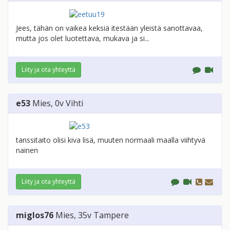
Jees, tähän on vaikea keksiä itestään yleistä sanottavaa,
mutta jos olet luotettava, mukava ja si...
Liity ja ota yhteyttä
e53
Mies
, 0v
Vihti
tanssitaito olisi kiva lisä, muuten normaali maalla viihtyvä
nainen
Liity ja ota yhteyttä
miglos76
Mies
, 35v
Tampere