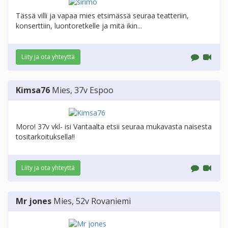
Tässä villi ja vapaa mies etsimässä seuraa teatteriin,
konserttiin, luontoretkelle ja mitä ikin...
Liity ja ota yhteyttä
Kimsa76
Mies
, 37v
Espoo
Moro! 37v vkl- isi Vantaalta etsii seuraa mukavasta naisesta
tositarkoituksella!!
Liity ja ota yhteyttä
Mr jones
Mies
, 52v
Rovaniemi