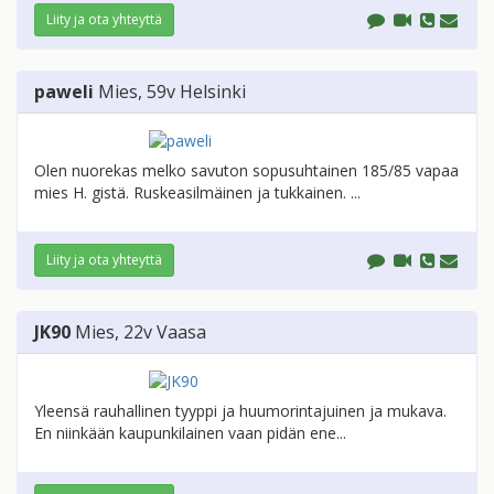
Liity ja ota yhteyttä
paweli
Mies
, 59v
Helsinki
Olen nuorekas melko savuton sopusuhtainen 185/85 vapaa
mies H. gistä. Ruskeasilmäinen ja tukkainen. ...
Liity ja ota yhteyttä
JK90
Mies
, 22v
Vaasa
Yleensä rauhallinen tyyppi ja huumorintajuinen ja mukava.
En niinkään kaupunkilainen vaan pidän ene...