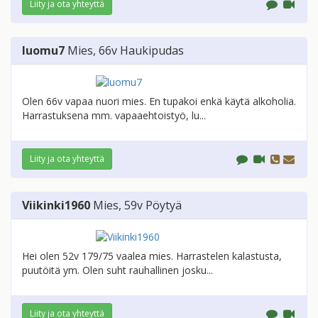
Liity ja ota yhteyttä
luomu7
Mies
, 66v
Haukipudas
Olen 66v vapaa nuori mies. En tupakoi enkä käytä alkoholia.
Harrastuksena mm. vapaaehtoistyö, lu...
Liity ja ota yhteyttä
Viikinki1960
Mies
, 59v
Pöytyä
Hei olen 52v 179/75 vaalea mies. Harrastelen kalastusta,
puutöitä ym. Olen suht rauhallinen josku...
Liity ja ota yhteyttä