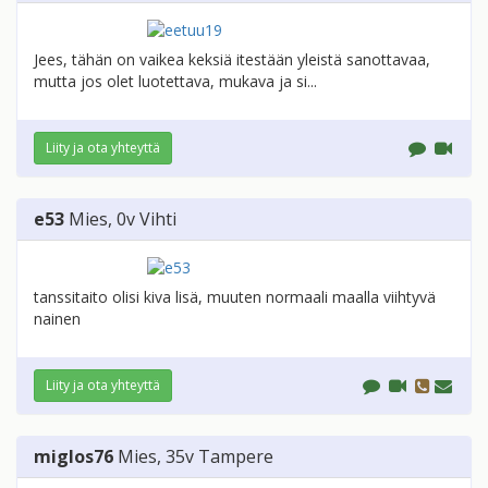
Jees, tähän on vaikea keksiä itestään yleistä sanottavaa,
mutta jos olet luotettava, mukava ja si...
Liity ja ota yhteyttä
e53
Mies
, 0v
Vihti
tanssitaito olisi kiva lisä, muuten normaali maalla viihtyvä
nainen
Liity ja ota yhteyttä
miglos76
Mies
, 35v
Tampere