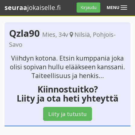
seuraa
jokaiselle.fi
Avaa
Kirjaudu
MENU
valikko
Qzla90
Mies
, 34v
Nilsiä
,
Pohjois-
Savo
Viihdyn kotona. Etsin kumppania joka
olisi sopivan hullu elääkseen kanssani.
Taiteellisuus ja henkis...
Kiinnostuitko?
Liity ja ota heti yhteyttä
Liity ja tutustu