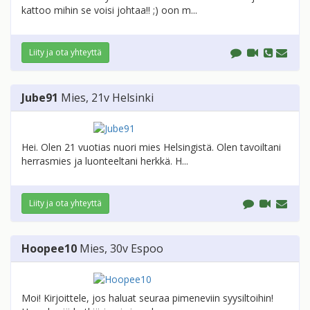
kattoo mihin se voisi johtaa!! ;) oon m...
Liity ja ota yhteyttä
Jube91
Mies
, 21v
Helsinki
Hei. Olen 21 vuotias nuori mies Helsingistä. Olen tavoiltani
herrasmies ja luonteeltani herkkä. H...
Liity ja ota yhteyttä
Hoopee10
Mies
, 30v
Espoo
Moi! Kirjoittele, jos haluat seuraa pimeneviin syysiltoihin!