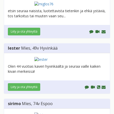
etsin seuraa naisista, luotettavista tietenkin ja ehkä ystäviä,
tos tarkoitus tai muuten vaan seu...
Liity ja ota yhteyttä
lester
Mies
, 49v
Hyvinkää
Olen 44 vuotias kaveri hyvinkäältä ja seuraa vaille kaiken
kivan merkeissä!
Liity ja ota yhteyttä
sirimo
Mies
, 74v
Espoo