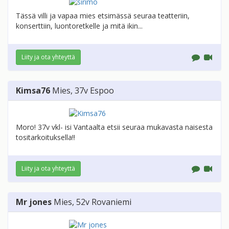
Tässä villi ja vapaa mies etsimässä seuraa teatteriin,
konserttiin, luontoretkelle ja mitä ikin...
Liity ja ota yhteyttä
Kimsa76
Mies
, 37v
Espoo
Moro! 37v vkl- isi Vantaalta etsii seuraa mukavasta naisesta
tositarkoituksella!!
Liity ja ota yhteyttä
Mr jones
Mies
, 52v
Rovaniemi