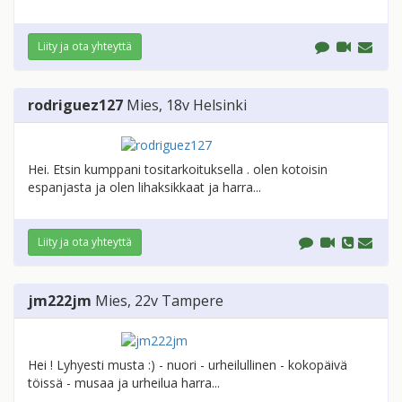
Liity ja ota yhteyttä
rodriguez127
Mies
, 18v
Helsinki
Hei. Etsin kumppani tositarkoituksella . olen kotoisin
espanjasta ja olen lihaksikkaat ja harra...
Liity ja ota yhteyttä
jm222jm
Mies
, 22v
Tampere
Hei ! Lyhyesti musta :) - nuori - urheilullinen - kokopäivä
töissä - musaa ja urheilua harra...