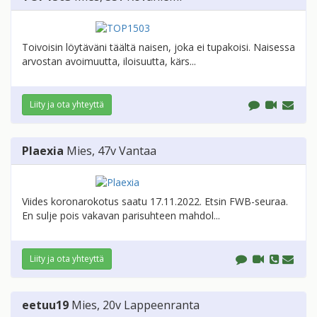
Toivoisin löytäväni täältä naisen, joka ei tupakoisi. Naisessa
arvostan avoimuutta, iloisuutta, kärs...
Liity ja ota yhteyttä
Plaexia
Mies
, 47v
Vantaa
Viides koronarokotus saatu 17.11.2022. Etsin FWB-seuraa.
En sulje pois vakavan parisuhteen mahdol...
Liity ja ota yhteyttä
eetuu19
Mies
, 20v
Lappeenranta