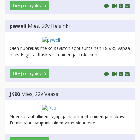
Liity ja ota yhteyttä
paweli
Mies
, 59v
Helsinki
Olen nuorekas melko savuton sopusuhtainen 185/85 vapaa
mies H. gistä. Ruskeasilmäinen ja tukkainen. ...
Liity ja ota yhteyttä
JK90
Mies
, 22v
Vaasa
Yleensä rauhallinen tyyppi ja huumorintajuinen ja mukava.
En niinkään kaupunkilainen vaan pidän ene...