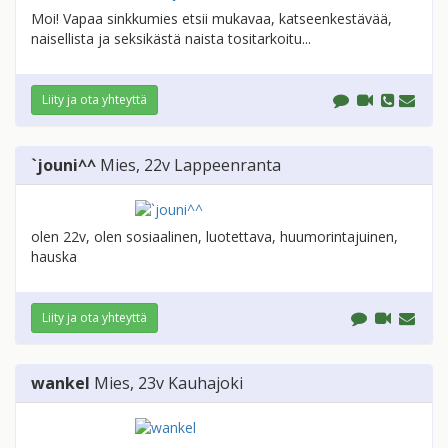
Moi! Vapaa sinkkumies etsii mukavaa, katseenkestävää,
naisellista ja seksikästä naista tositarkoitu...
Liity ja ota yhteyttä
`jouni^^
Mies
, 22v
Lappeenranta
olen 22v, olen sosiaalinen, luotettava, huumorintajuinen,
hauska
Liity ja ota yhteyttä
wankel
Mies
, 23v
Kauhajoki