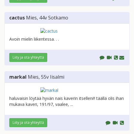
cactus
Mies
, 44v
Sotkamo
Avoin mielin liikentessa. . .
Liity ja ota yhteyttä
markal
Mies
, 55v
Iisalmi
haluvaisin löytää hyvän nais kaverin itselleni!! täällä olis ihan
mukava kaveri, 191/97, vaalee, ...
Liity ja ota yhteyttä