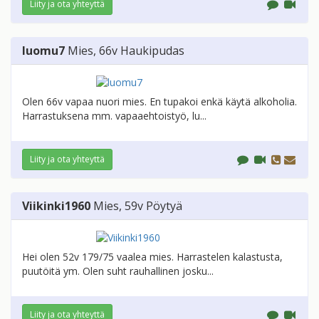
Liity ja ota yhteyttä
luomu7
Mies
, 66v
Haukipudas
Olen 66v vapaa nuori mies. En tupakoi enkä käytä alkoholia.
Harrastuksena mm. vapaaehtoistyö, lu...
Liity ja ota yhteyttä
Viikinki1960
Mies
, 59v
Pöytyä
Hei olen 52v 179/75 vaalea mies. Harrastelen kalastusta,
puutöitä ym. Olen suht rauhallinen josku...
Liity ja ota yhteyttä