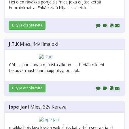
Hei olen räväkkä pohjalais mies joka ei jätä ketää
huomioimatta. Enkä ketää hiljaiseksi. etsin it...
Liity ja ota yhteyttä
J.T.K
Mies
, 44v
Ilmajoki
ööh. . . pari sanaa minusta alkuun. . . . tiedän olleeni
takuuvarmasti ihan huipputyyppi. . . äl...
Liity ja ota yhteyttä
Jope jani
Mies
, 32v
Kerava
moikka!! ois kiva löytää vaik aluks kahvittelu seuraa ja sit