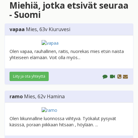
Miehiä, jotka etsivät seuraa
- Suomi
vapaa
Mies
, 63v
Kiuruvesi
Olen vapaa, rauhallinen, raitis, nuorekas mies etsin naista
yhteiseen elämään. Voit olla myös...
Liity ja ota yhteyttä
ramo
Mies
, 62v
Hamina
Olen liikunnalline luonnossa viihtyvä. Työkalut pysyvät
käsissä, poraan piikkaan hitsaan , höylään. ...