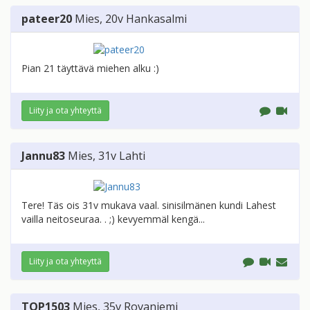
pateer20
Mies
, 20v
Hankasalmi
Pian 21 täyttävä miehen alku :)
Liity ja ota yhteyttä
Jannu83
Mies
, 31v
Lahti
Tere! Täs ois 31v mukava vaal. sinisilmänen kundi Lahest
vailla neitoseuraa. . ;) kevyemmäl kengä...
Liity ja ota yhteyttä
TOP1503
Mies
, 35v
Rovaniemi