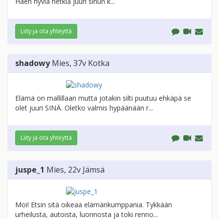
Haen hyviä hetkiä juuri sinun k...
Liity ja ota yhteyttä
shadowy
Mies
, 37v
Kotka
Elämä on mallillaan mutta jotakin silti puutuu ehkäpä se
olet juuri SINÄ. Oletko valmis hypäänään r...
Liity ja ota yhteyttä
juspe_1
Mies
, 22v
Jämsä
Moi! Etsin sitä oikeaa elämänkumppania. Tykkään
urheilusta, autoista, luonnosta ja toki renno...