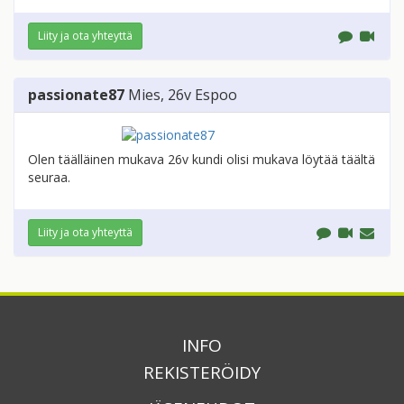
Liity ja ota yhteyttä
passionate87
Mies
, 26v
Espoo
Olen täälläinen mukava 26v kundi olisi mukava löytää täältä
seuraa.
Liity ja ota yhteyttä
INFO
REKISTERÖIDY