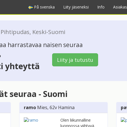
På svenska
Liity jäseneksi
Info
Asiakas
Pihtipudas
,
Keski-Suomi
taa harrastavaa naisen seuraa
?
Liity ja tutustu
ti yhteyttä
vät seuraa - Suomi
ramo
Mies
, 62v
Hamina
pa
Olen liikunnalline
luonnossa viihtyvä.