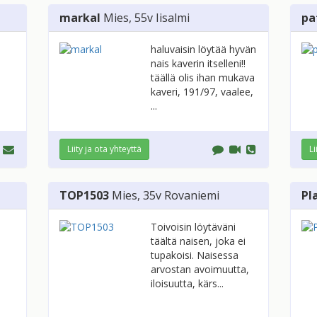
markal
Mies
, 55v
Iisalmi
pa
haluvaisin löytää hyvän
nais kaverin itselleni!!
täällä olis ihan mukava
kaveri, 191/97, vaalee,
...
Liity ja ota yhteyttä
Li
TOP1503
Mies
, 35v
Rovaniemi
Pl
Toivoisin löytäväni
täältä naisen, joka ei
tupakoisi. Naisessa
arvostan avoimuutta,
iloisuutta, kärs...