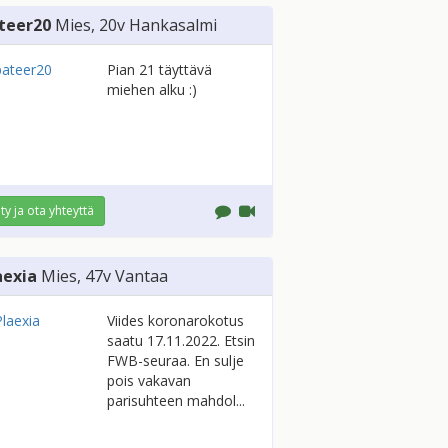
teer20
Mies
, 20v
Hankasalmi
Pian 21 täyttävä
miehen alku :)
ity ja ota yhteyttä
aexia
Mies
, 47v
Vantaa
Viides koronarokotus
saatu 17.11.2022. Etsin
FWB-seuraa. En sulje
pois vakavan
parisuhteen mahdol...