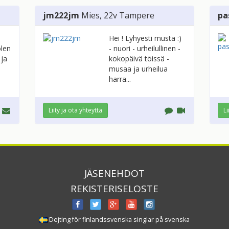
jm222jm
Mies
, 22v
Tampere
pa
Hei ! Lyhyesti musta :)
olen
- nuori - urheilullinen -
 ja
kokopäivä töissä -
musaa ja urheilua
harra...
Liity ja ota yhteyttä
Li
JÄSENEHDOT
REKISTERISELOSTE
Dejting för finlandssvenska singlar på svenska