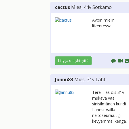
cactus
Mies
, 44v
Sotkamo
Avoin mielin
liikentessa. . .
Liity ja ota yhteyttä
Jannu83
Mies
, 31v
Lahti
Tere! Täs ois 31v
mukava vaal.
sinisilmänen kundi
Lahest vailla
neitoseuraa. . ;)
kevyemmäl kengä...