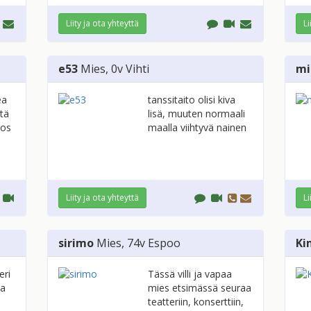
Liity ja ota yhteyttä
Li
e53
Mies
, 0v
Vihti
mi
ea
tanssitaito olisi kiva
stä
lisä, muuten normaali
jos
maalla viihtyvä nainen
Liity ja ota yhteyttä
Li
sirimo
Mies
, 74v
Espoo
Ki
eri
Tässä villi ja vapaa
aa
mies etsimässä seuraa
teatteriin, konserttiin,