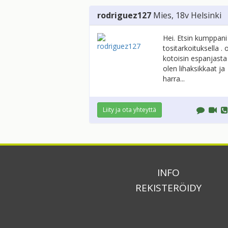
rodriguez127
Mies
, 18v
Helsinki
Hei. Etsin kumppani
tositarkoituksella . 
kotoisin espanjasta
olen lihaksikkaat ja
harra...
Liity ja ota yhteyttä
INFO
REKISTERÖIDY