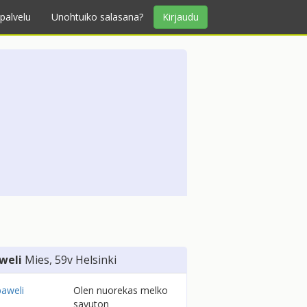
palvelu
Unohtuiko salasana?
Kirjaudu
weli
Mies
, 59v
Helsinki
Olen nuorekas melko
savuton