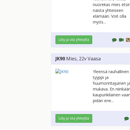
nuorekas mies etsi
naista yhteiseen
elämään. Voit olla
myös...
Liity ja ota yhteyttä
JK90
Mies
, 22v
Vaasa
Yleensä rauhallinen
tyyppi ja
huumorintajuinen j
mukava. En niinkää
kaupunkilainen vaa
pidän ene...
Liity ja ota yhteyttä