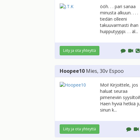
ööh. . . pari sanaa
minusta alkuun. . . .
tiedän olleeni
takuuvarmasti ihan
huipputyyppi. . . äl...
Liity ja ota yhteyttä
Hoopee10
Mies
, 30v
Espoo
Moi! Kirjoittele, jos
haluat seuraa
pimeneviin syysiltoih
Haen hyviä hetkiä ju
sinun k...
Liity ja ota yhteyttä