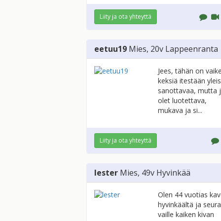
Liity ja ota yhteyttä
eetuu19
Mies
, 20v
Lappeenranta
Jees, tähän on vaik
keksiä itestään ylei
sanottavaa, mutta 
olet luotettava,
mukava ja si...
Liity ja ota yhteyttä
lester
Mies
, 49v
Hyvinkää
Olen 44 vuotias kav
hyvinkäältä ja seur
vaille kaiken kivan