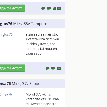
ity ja ota yhteyttä
glos76
Mies
, 35v
Tampere
etsin seuraa naisista,
luotettavista tietenkin
ja ehkä ystäviä, tos
tarkoitus tai muuten
vaan seu...
ity ja ota yhteyttä
msa76
Mies
, 37v
Espoo
Moro! 37v vkl- isi
Vantaalta etsii seuraa
mukavasta naisesta