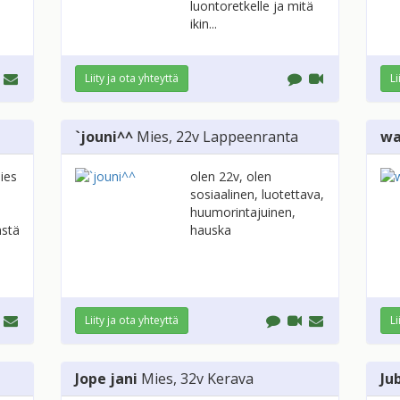
luontoretkelle ja mitä
ikin...
Liity ja ota yhteyttä
Li
`jouni^^
Mies
, 22v
Lappeenranta
wa
ies
olen 22v, olen
sosiaalinen, luotettava,
huumorintajuinen,
ästä
hauska
Liity ja ota yhteyttä
Li
Jope jani
Mies
, 32v
Kerava
Ju