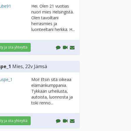
Hei. Olen 21 vuotias
nuori mies Helsingistä.
Olen tavoiltani
herrasmies ja
luonteeltani herkkä. H...
ity ja ota yhteyttä
spe_1
Mies
, 22v
Jämsä
Moi! Etsin sitä oikeaa
elämänkumppania.
Tykkään urheilusta,
autoista, luonnosta ja
toki renno...
ity ja ota yhteyttä