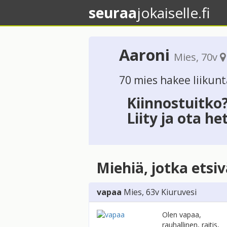
seuraa
jokaiselle.fi
Aaroni
Mies
, 70v
70 mies hakee liikun
Kiinnostuitko
Liity ja ota he
Miehiä, jotka etsi
vapaa
Mies
, 63v
Kiuruvesi
Olen vapaa,
rauhallinen, raitis,