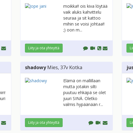
moikka!! ois kiva löytää
vaik aluks kahvittelu
seuraa ja sit kattoo
mihin se voisi johtaa!!
;) oon m...
Liity ja ota yhteyttä
Li
shadowy
Mies
, 37v
Kotka
ju
Elämä on mallillaan
mutta jotakin silti
in!
puutuu ehkäpä se olet
uri
juuri SINÄ. Oletko
valmis hypäänään r...
Liity ja ota yhteyttä
Li