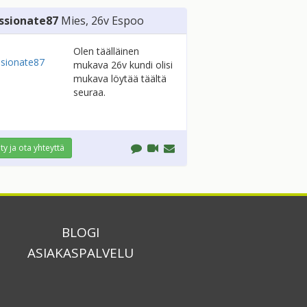
ssionate87
Mies
, 26v
Espoo
Olen täälläinen
mukava 26v kundi olisi
mukava löytää täältä
seuraa.
ity ja ota yhteyttä
BLOGI
ASIAKASPALVELU