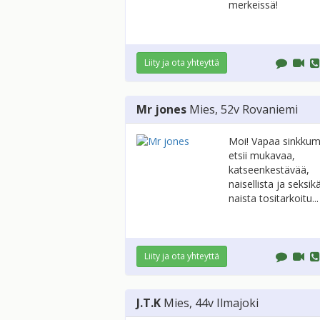
merkeissä!
Liity ja ota yhteyttä
Mr jones
Mies
, 52v
Rovaniemi
Moi! Vapaa sinkkum
etsii mukavaa,
katseenkestävää,
naisellista ja seksik
naista tositarkoitu...
Liity ja ota yhteyttä
J.T.K
Mies
, 44v
Ilmajoki