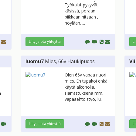
n
Työkalut pysyvät
käsissä, poraan
piikkaan hitsaan ,
höylään. ...
Liity ja ota yhteyttä
Li
luomu7
Mies
, 66v
Haukipudas
Vi
Olen 66v vapaa nuori
mies. En tupakoi enkä
a
käytä alkoholia.
n
Harrastuksena mm.
n
vapaaehtoistyö, lu...
Liity ja ota yhteyttä
Li