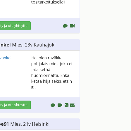
tositarkoituksella!!
ity ja ota yhteyttä
nkel
Mies
, 23v
Kauhajoki
Hei olen räväkkä
pohjalais mies joka ei
jätä ketää
huomioimatta. Enkä
ketää hiljaiseksi. etsin
it...
ity ja ota yhteyttä
be91
Mies
, 21v
Helsinki