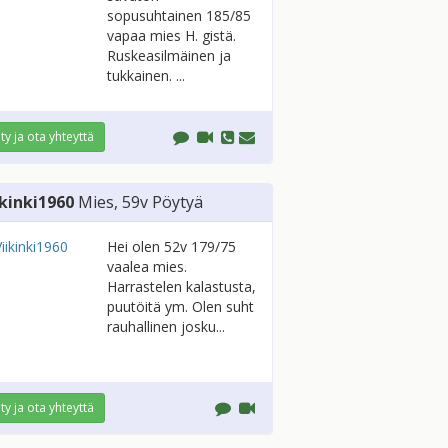
sopusuhtainen 185/85
vapaa mies H. gistä.
Ruskeasilmäinen ja
tukkainen. ...
ity ja ota yhteyttä
ikinki1960
Mies
, 59v
Pöytyä
Hei olen 52v 179/75
vaalea mies.
Harrastelen kalastusta,
puutöitä ym. Olen suht
rauhallinen josku...
ity ja ota yhteyttä