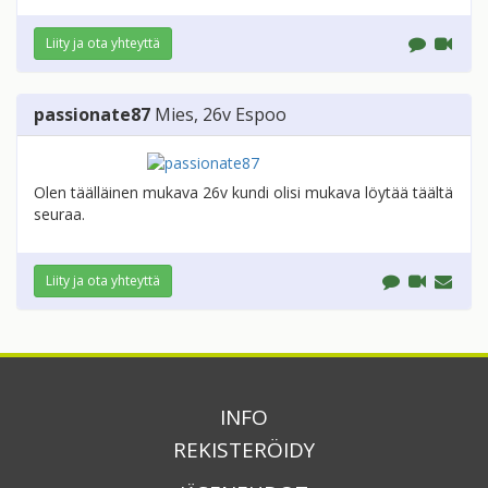
Liity ja ota yhteyttä
passionate87
Mies
, 26v
Espoo
Olen täälläinen mukava 26v kundi olisi mukava löytää täältä
seuraa.
Liity ja ota yhteyttä
INFO
REKISTERÖIDY