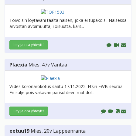
Toivoisin löytäväni täältä naisen, joka ei tupakoisi. Naisessa
arvostan avoimuutta, iloisuutta, kärs...
Liity ja ota yhteyttä
Plaexia
Mies
, 47v
Vantaa
Viides koronarokotus saatu 17.11.2022. Etsin FWB-seuraa.
En sulje pois vakavan parisuhteen mahdol...
Liity ja ota yhteyttä
eetuu19
Mies
, 20v
Lappeenranta