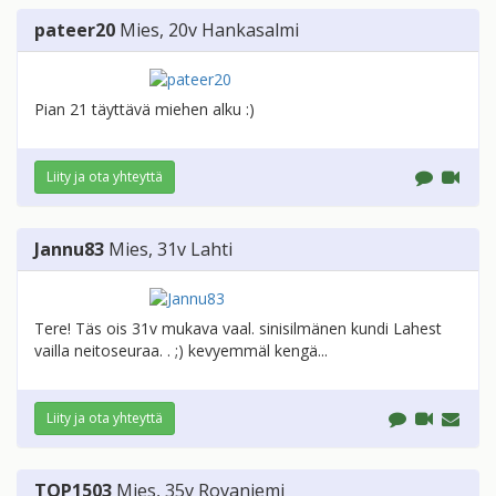
pateer20
Mies
, 20v
Hankasalmi
Pian 21 täyttävä miehen alku :)
Liity ja ota yhteyttä
Jannu83
Mies
, 31v
Lahti
Tere! Täs ois 31v mukava vaal. sinisilmänen kundi Lahest
vailla neitoseuraa. . ;) kevyemmäl kengä...
Liity ja ota yhteyttä
TOP1503
Mies
, 35v
Rovaniemi