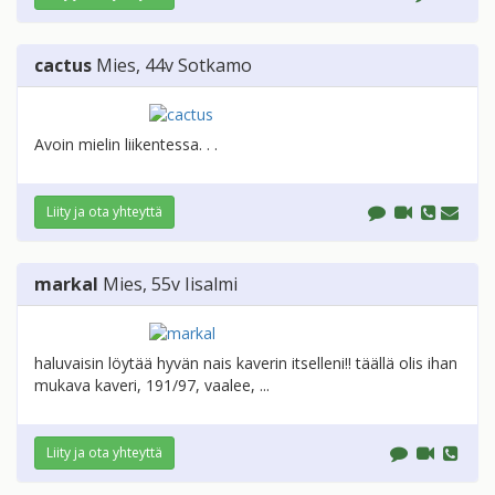
cactus
Mies
, 44v
Sotkamo
Avoin mielin liikentessa. . .
Liity ja ota yhteyttä
markal
Mies
, 55v
Iisalmi
haluvaisin löytää hyvän nais kaverin itselleni!! täällä olis ihan
mukava kaveri, 191/97, vaalee, ...
Liity ja ota yhteyttä