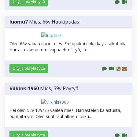
Liity ja ota yhteyttä
luomu7
Mies
, 66v
Haukipudas
Olen 66v vapaa nuori mies. En tupakoi enkä käytä alkoholia.
Harrastuksena mm. vapaaehtoistyö, lu...
Liity ja ota yhteyttä
Viikinki1960
Mies
, 59v
Pöytyä
Hei olen 52v 179/75 vaalea mies. Harrastelen kalastusta,
puutöitä ym. Olen suht rauhallinen josku...
Liity ja ota yhteyttä