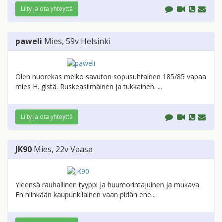
Liity ja ota yhteyttä
paweli
Mies
, 59v
Helsinki
Olen nuorekas melko savuton sopusuhtainen 185/85 vapaa
mies H. gistä. Ruskeasilmäinen ja tukkainen. ...
Liity ja ota yhteyttä
JK90
Mies
, 22v
Vaasa
Yleensä rauhallinen tyyppi ja huumorintajuinen ja mukava.
En niinkään kaupunkilainen vaan pidän ene...