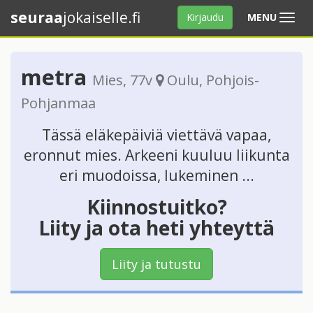
seuraa
jokaiselle.fi
Avaa
Kirjaudu
MENU
valikko
metra
Mies
, 77v
Oulu
,
Pohjois-
Pohjanmaa
Tässä eläkepäiviä viettävä vapaa,
eronnut mies. Arkeeni kuuluu liikunta
eri muodoissa, lukeminen ...
Kiinnostuitko?
Liity ja ota heti yhteyttä
Liity ja tutustu