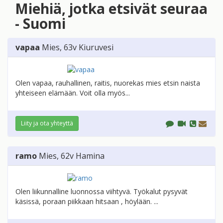
Miehiä, jotka etsivät seuraa
- Suomi
vapaa
Mies
, 63v
Kiuruvesi
Olen vapaa, rauhallinen, raitis, nuorekas mies etsin naista
yhteiseen elämään. Voit olla myös...
Liity ja ota yhteyttä
ramo
Mies
, 62v
Hamina
Olen liikunnalline luonnossa viihtyvä. Työkalut pysyvät
käsissä, poraan piikkaan hitsaan , höylään. ...