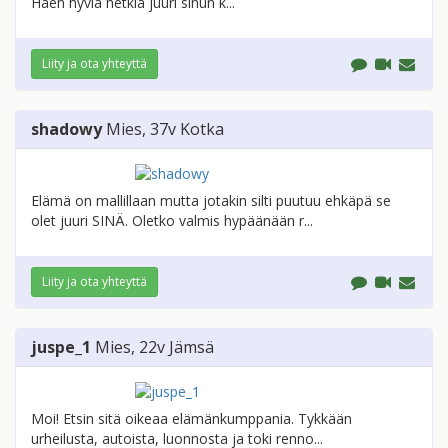
Haen hyviä hetkiä juuri sinun k...
Liity ja ota yhteyttä
shadowy
Mies
, 37v
Kotka
Elämä on mallillaan mutta jotakin silti puutuu ehkäpä se
olet juuri SINÄ. Oletko valmis hypäänään r...
Liity ja ota yhteyttä
juspe_1
Mies
, 22v
Jämsä
Moi! Etsin sitä oikeaa elämänkumppania. Tykkään
urheilusta, autoista, luonnosta ja toki renno...