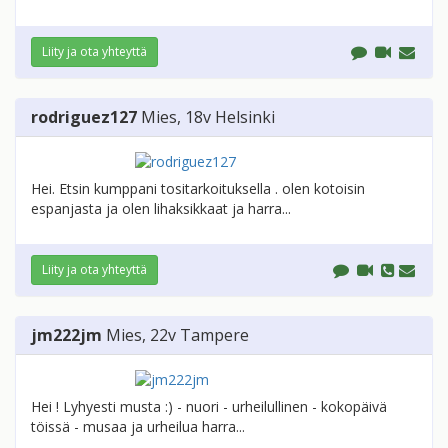
Liity ja ota yhteyttä
rodriguez127
Mies
, 18v
Helsinki
Hei. Etsin kumppani tositarkoituksella . olen kotoisin
espanjasta ja olen lihaksikkaat ja harra...
Liity ja ota yhteyttä
jm222jm
Mies
, 22v
Tampere
Hei ! Lyhyesti musta :) - nuori - urheilullinen - kokopäivä
töissä - musaa ja urheilua harra...