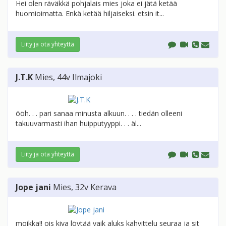
Hei olen räväkkä pohjalais mies joka ei jätä ketää
huomioimatta. Enkä ketää hiljaiseksi. etsin it...
Liity ja ota yhteyttä
J.T.K
Mies
, 44v
Ilmajoki
ööh. . . pari sanaa minusta alkuun. . . . tiedän olleeni
takuuvarmasti ihan huipputyyppi. . . äl...
Liity ja ota yhteyttä
Jope jani
Mies
, 32v
Kerava
moikka!! ois kiva löytää vaik aluks kahvittelu seuraa ja sit