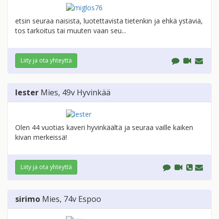
etsin seuraa naisista, luotettavista tietenkin ja ehkä ystäviä,
tos tarkoitus tai muuten vaan seu...
Liity ja ota yhteyttä
lester
Mies
, 49v
Hyvinkää
Olen 44 vuotias kaveri hyvinkäältä ja seuraa vaille kaiken
kivan merkeissä!
Liity ja ota yhteyttä
sirimo
Mies
, 74v
Espoo