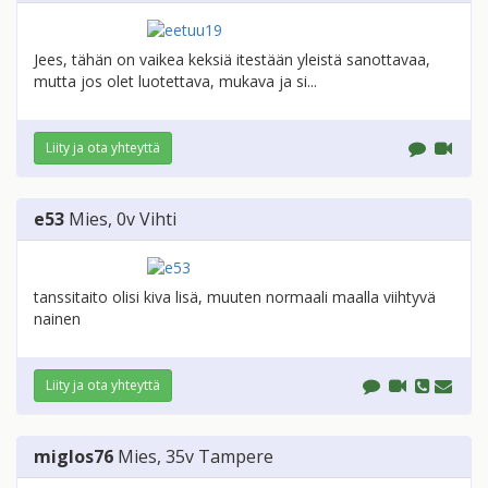
Jees, tähän on vaikea keksiä itestään yleistä sanottavaa,
mutta jos olet luotettava, mukava ja si...
Liity ja ota yhteyttä
e53
Mies
, 0v
Vihti
tanssitaito olisi kiva lisä, muuten normaali maalla viihtyvä
nainen
Liity ja ota yhteyttä
miglos76
Mies
, 35v
Tampere