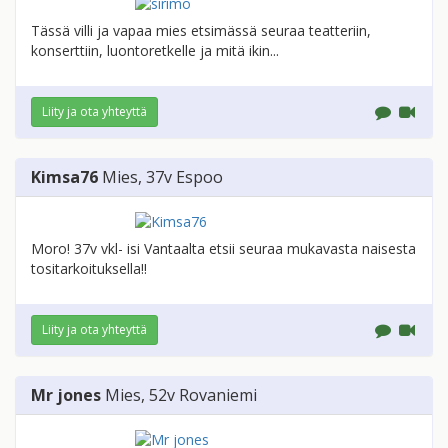
Tässä villi ja vapaa mies etsimässä seuraa teatteriin,
konserttiin, luontoretkelle ja mitä ikin...
Liity ja ota yhteyttä
Kimsa76
Mies
, 37v
Espoo
Moro! 37v vkl- isi Vantaalta etsii seuraa mukavasta naisesta
tositarkoituksella!!
Liity ja ota yhteyttä
Mr jones
Mies
, 52v
Rovaniemi