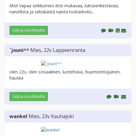
Moi! Vapaa sinkkumies etsii mukavaa, katseenkestävää,
naisellista ja seksikästä naista tositarkoitu...
Liity ja ota yhteyttä
`jouni^^
Mies
, 22v
Lappeenranta
olen 22v, olen sosiaalinen, luotettava, huumorintajuinen,
hauska
Liity ja ota yhteyttä
wankel
Mies
, 23v
Kauhajoki