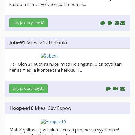
kattoo mihin se voisi johtaa!! ;) oon m...
Liity ja ota yhteyttä
Jube91
Mies
, 21v
Helsinki
Hei. Olen 21 vuotias nuori mies Helsingistä. Olen tavoiltani
herrasmies ja luonteeltani herkkä. H...
Liity ja ota yhteyttä
Hoopee10
Mies
, 30v
Espoo
Moi! Kirjoittele, jos haluat seuraa pimeneviin syysiltoihin!