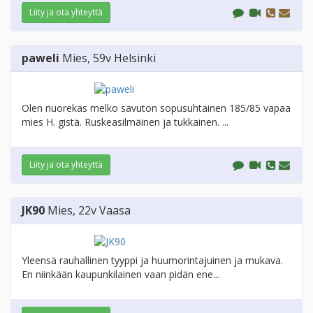
Liity ja ota yhteyttä
paweli
Mies
, 59v
Helsinki
Olen nuorekas melko savuton sopusuhtainen 185/85 vapaa
mies H. gistä. Ruskeasilmäinen ja tukkainen. ...
Liity ja ota yhteyttä
JK90
Mies
, 22v
Vaasa
Yleensä rauhallinen tyyppi ja huumorintajuinen ja mukava.
En niinkään kaupunkilainen vaan pidän ene...