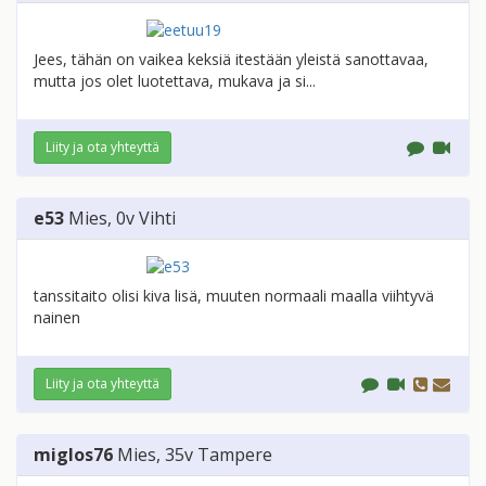
Jees, tähän on vaikea keksiä itestään yleistä sanottavaa,
mutta jos olet luotettava, mukava ja si...
Liity ja ota yhteyttä
e53
Mies
, 0v
Vihti
tanssitaito olisi kiva lisä, muuten normaali maalla viihtyvä
nainen
Liity ja ota yhteyttä
miglos76
Mies
, 35v
Tampere