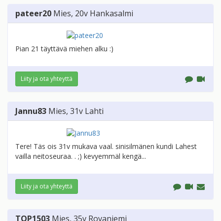
pateer20
Mies
, 20v
Hankasalmi
Pian 21 täyttävä miehen alku :)
Liity ja ota yhteyttä
Jannu83
Mies
, 31v
Lahti
Tere! Täs ois 31v mukava vaal. sinisilmänen kundi Lahest
vailla neitoseuraa. . ;) kevyemmäl kengä...
Liity ja ota yhteyttä
TOP1503
Mies
, 35v
Rovaniemi