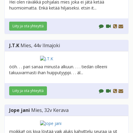
Hei olen räväkkä pohjalais mies joka ei jätä ketää
huomioimatta. Enkä ketää hiljaiseksi. etsin it...
Liity ja ota yhteyttä
J.T.K
Mies
, 44v
Ilmajoki
ööh. . . pari sanaa minusta alkuun. . . . tiedän olleeni
takuuvarmasti ihan huipputyyppi. . . äl...
Liity ja ota yhteyttä
Jope jani
Mies
, 32v
Kerava
moikka!! ois kiva löytää vaik aluks kahvittelu seuraa ja sit