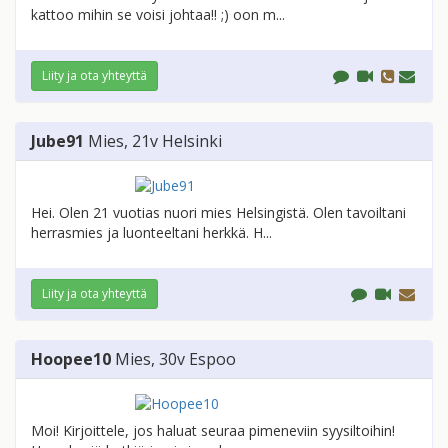
kattoo mihin se voisi johtaa!! ;) oon m...
Liity ja ota yhteyttä
Jube91
Mies
, 21v
Helsinki
Hei. Olen 21 vuotias nuori mies Helsingistä. Olen tavoiltani
herrasmies ja luonteeltani herkkä. H...
Liity ja ota yhteyttä
Hoopee10
Mies
, 30v
Espoo
Moi! Kirjoittele, jos haluat seuraa pimeneviin syysiltoihin!