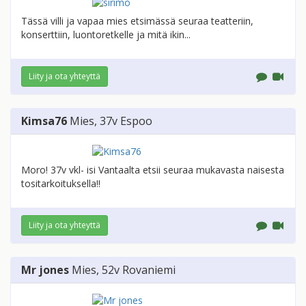
Tässä villi ja vapaa mies etsimässä seuraa teatteriin,
konserttiin, luontoretkelle ja mitä ikin...
Liity ja ota yhteyttä
Kimsa76
Mies
, 37v
Espoo
Moro! 37v vkl- isi Vantaalta etsii seuraa mukavasta naisesta
tositarkoituksella!!
Liity ja ota yhteyttä
Mr jones
Mies
, 52v
Rovaniemi