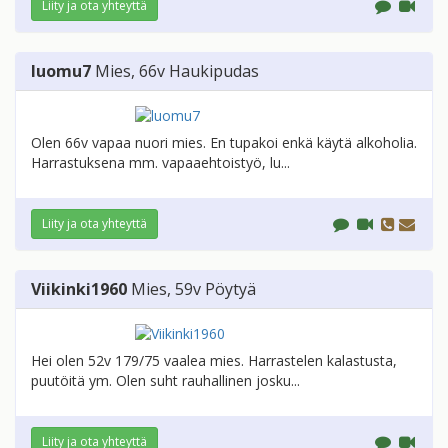
Liity ja ota yhteyttä
luomu7
Mies
, 66v
Haukipudas
Olen 66v vapaa nuori mies. En tupakoi enkä käytä alkoholia.
Harrastuksena mm. vapaaehtoistyö, lu...
Liity ja ota yhteyttä
Viikinki1960
Mies
, 59v
Pöytyä
Hei olen 52v 179/75 vaalea mies. Harrastelen kalastusta,
puutöitä ym. Olen suht rauhallinen josku...
Liity ja ota yhteyttä