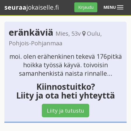
seuraa
jokaiselle.fi
Avaa
Kirjaudu
MENU
valikko
eränkäviä
Mies
, 53v
Oulu
,
Pohjois-Pohjanmaa
moi. olen erähenkinen tekevä 176pitkä
hoikka työssä käyvä. toivoisin
samanhenkistä naista rinnalle...
Kiinnostuitko?
Liity ja ota heti yhteyttä
Liity ja tutustu