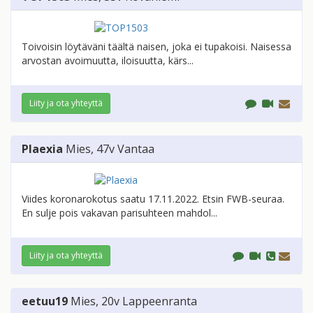
Toivoisin löytäväni täältä naisen, joka ei tupakoisi. Naisessa
arvostan avoimuutta, iloisuutta, kärs...
Liity ja ota yhteyttä
Plaexia
Mies
, 47v
Vantaa
Viides koronarokotus saatu 17.11.2022. Etsin FWB-seuraa.
En sulje pois vakavan parisuhteen mahdol...
Liity ja ota yhteyttä
eetuu19
Mies
, 20v
Lappeenranta