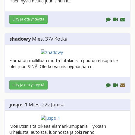
Haen hyviä hetkiä juuri sinun k...
Liity ja ota yhteyttä
shadowy
Mies
, 37v
Kotka
Elämä on mallillaan mutta jotakin silti puutuu ehkäpä se
olet juuri SINÄ. Oletko valmis hypäänään r...
Liity ja ota yhteyttä
juspe_1
Mies
, 22v
Jämsä
Moi! Etsin sitä oikeaa elämänkumppania. Tykkään
urheilusta, autoista, luonnosta ja toki renno...