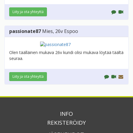
Liity ja ota yhteyttä
passionate87
Mies
, 26v
Espoo
Olen täälläinen mukava 26v kundi olisi mukava löytää täältä
seuraa.
Liity ja ota yhteyttä
INFO
REKISTERÖIDY