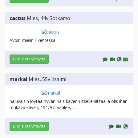
cactus
Mies
, 44v
Sotkamo
Avoin mielin liikentessa. . .
Liity ja ota yhteyttä
markal
Mies
, 55v
Iisalmi
haluvaisin löytää hyvän nais kaverin itselleni!! täällä olis ihan
mukava kaveri, 191/97, vaalee, ...
Liity ja ota yhteyttä