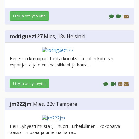
Liity ja ota yhteyttä
rodriguez127
Mies
, 18v
Helsinki
Hei. Etsin kumppani tositarkoituksella . olen kotoisin
espanjasta ja olen lihaksikkaat ja harra...
Liity ja ota yhteyttä
jm222jm
Mies
, 22v
Tampere
Hei ! Lyhyesti musta :) - nuori - urheilullinen - kokopäivä
töissä - musaa ja urheilua harra...