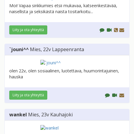
Moi! Vapaa sinkkumies etsii mukavaa, katseenkestävää,
naisellista ja seksikästä naista tositarkoitu...
Liity ja ota yhteyttä
`jouni^^
Mies
, 22v
Lappeenranta
olen 22v, olen sosiaalinen, luotettava, huumorintajuinen,
hauska
Liity ja ota yhteyttä
wankel
Mies
, 23v
Kauhajoki