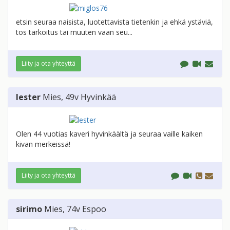
etsin seuraa naisista, luotettavista tietenkin ja ehkä ystäviä,
tos tarkoitus tai muuten vaan seu...
Liity ja ota yhteyttä
lester
Mies
, 49v
Hyvinkää
Olen 44 vuotias kaveri hyvinkäältä ja seuraa vaille kaiken
kivan merkeissä!
Liity ja ota yhteyttä
sirimo
Mies
, 74v
Espoo