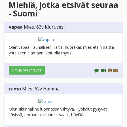
Miehiä, jotka etsivät seuraa
- Suomi
vapaa
Mies
, 63v
Kiuruvesi
Olen vapaa, rauhallinen, raitis, nuorekas mies etsin naista
yhteiseen elämään. Voit olla myös...
Liity ja ota yhteyttä
ramo
Mies
, 62v
Hamina
Olen liikunnalline luonnossa viihtyvä. Työkalut pysyvät
käsissä, poraan piikkaan hitsaan , höylään. ...