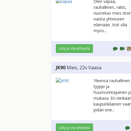
Olen vapaa,
rauhallinen, raitis,
nuorekas mies etsi
naista yhteiseen
elämään. Voit olla
myös...
Liity ja ota yhteyttä
JK90
Mies
, 22v
Vaasa
Yleensä rauhallinen
tyyppi ja
huumorintajuinen j
mukava. En niinkää
kaupunkilainen vaa
pidän ene...
Liity ja ota yhteyttä