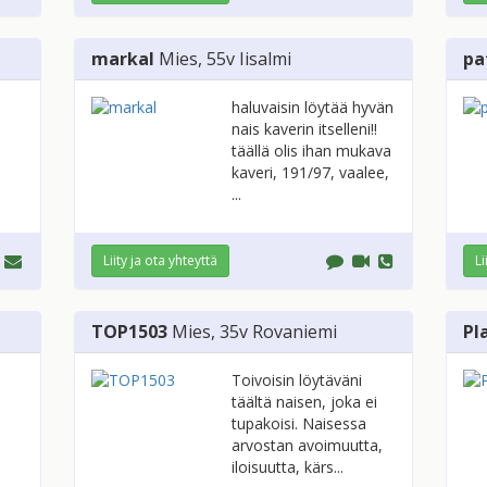
markal
Mies
, 55v
Iisalmi
pa
haluvaisin löytää hyvän
nais kaverin itselleni!!
täällä olis ihan mukava
kaveri, 191/97, vaalee,
...
Liity ja ota yhteyttä
Li
TOP1503
Mies
, 35v
Rovaniemi
Pl
Toivoisin löytäväni
täältä naisen, joka ei
tupakoisi. Naisessa
arvostan avoimuutta,
iloisuutta, kärs...