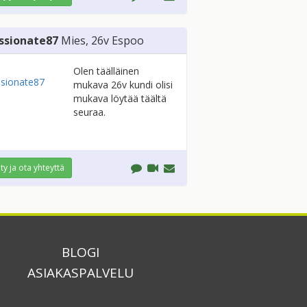
ssionate87
Mies
, 26v
Espoo
Olen täälläinen
mukava 26v kundi olisi
mukava löytää täältä
seuraa.
ity ja ota yhteyttä
BLOGI
ASIAKASPALVELU