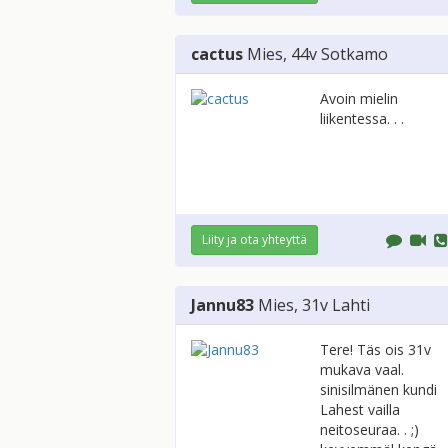
cactus
Mies
, 44v
Sotkamo
Avoin mielin
liikentessa. . .
Liity ja ota yhteyttä
Jannu83
Mies
, 31v
Lahti
Tere! Täs ois 31v
mukava vaal.
sinisilmänen kundi
Lahest vailla
neitoseuraa. . ;)