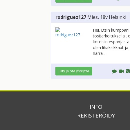
rodriguez127
Mies
, 18v
Helsinki
Hei. Etsin kumppani
tositarkoituksella . 
kotoisin espanjasta
olen lihaksikkaat ja
harra...
Liity ja ota yhteyttä
INFO
REKISTERÖIDY