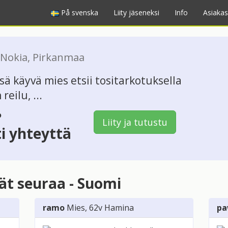
På svenska
Liity jäseneksi
Info
Asiakas
Nokia
,
Pirkanmaa
ä käyvä mies etsii tositarkotuksella
eilu, ...
?
Liity ja tutustu
ti yhteyttä
vät seuraa - Suomi
ramo
Mies
, 62v
Hamina
pa