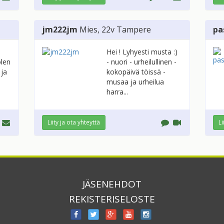
jm222jm
Mies
, 22v
Tampere
pa
Hei ! Lyhyesti musta :)
olen
- nuori - urheilullinen -
 ja
kokopäivä töissä -
musaa ja urheilua
harra...
Liity ja ota yhteyttä
Li
JÄSENEHDOT
REKISTERISELOSTE