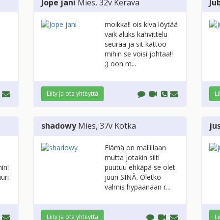
Jope jani
Mies
, 32v
Kerava
Ju
moikka!! ois kiva löytää
vaik aluks kahvittelu
seuraa ja sit kattoo
mihin se voisi johtaa!!
;) oon m...
Liity ja ota yhteyttä
Li
shadowy
Mies
, 37v
Kotka
ju
Elämä on mallillaan
mutta jotakin silti
in!
puutuu ehkäpä se olet
uri
juuri SINÄ. Oletko
valmis hypäänään r...
Liity ja ota yhteyttä
Li