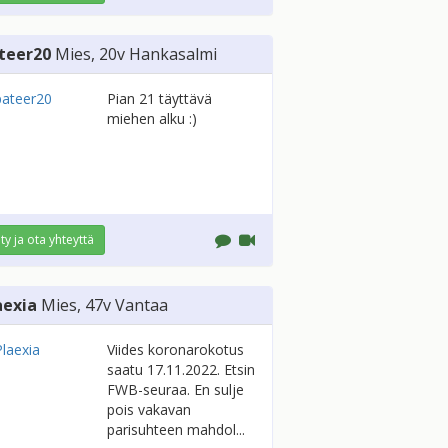
teer20
Mies
, 20v
Hankasalmi
Pian 21 täyttävä
miehen alku :)
ity ja ota yhteyttä
aexia
Mies
, 47v
Vantaa
Viides koronarokotus
saatu 17.11.2022. Etsin
FWB-seuraa. En sulje
pois vakavan
parisuhteen mahdol...