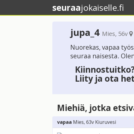
seuraa
jokaiselle.fi
jupa_4
Mies
, 56v
Nuorekas, vapaa työss
seuraa naisesta. Olen r
Kiinnostuitko
Liity ja ota he
Miehiä, jotka etsi
vapaa
Mies
, 63v
Kiuruvesi