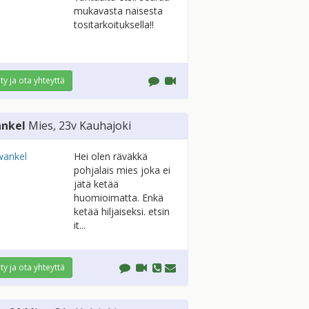
mukavasta naisesta
tositarkoituksella!!
ity ja ota yhteyttä
nkel
Mies
, 23v
Kauhajoki
Hei olen räväkkä
pohjalais mies joka ei
jätä ketää
huomioimatta. Enkä
ketää hiljaiseksi. etsin
it...
ity ja ota yhteyttä