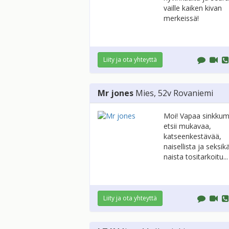
vaille kaiken kivan
merkeissä!
Liity ja ota yhteyttä
Mr jones
Mies
, 52v
Rovaniemi
Moi! Vapaa sinkkum
etsii mukavaa,
katseenkestävää,
naisellista ja seksik
naista tositarkoitu...
Liity ja ota yhteyttä