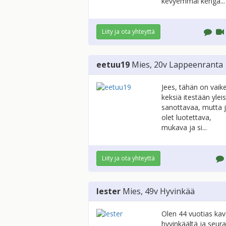
kevyemmäl kengä...
Liity ja ota yhteyttä
eetuu19
Mies
, 20v
Lappeenranta
Jees, tähän on vaik
keksiä itestään ylei
sanottavaa, mutta 
olet luotettava,
mukava ja si...
Liity ja ota yhteyttä
lester
Mies
, 49v
Hyvinkää
Olen 44 vuotias kav
hyvinkäältä ja seur