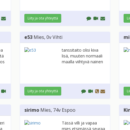
Liity ja ota yhteyttä
Li
e53
Mies
, 0v
Vihti
mi
ea
tanssitaito olisi kiva
stä
lisä, muuten normaali
jos
maalla viihtyvä nainen
Liity ja ota yhteyttä
Li
sirimo
Mies
, 74v
Espoo
Ki
eri
Tässä villi ja vapaa
aa
mies etsimässä seuraa