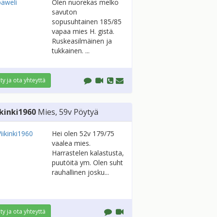
Olen nuorekas melko
savuton
sopusuhtainen 185/85
vapaa mies H. gistä.
Ruskeasilmäinen ja
tukkainen. ...
ity ja ota yhteyttä
ikinki1960
Mies
, 59v
Pöytyä
Hei olen 52v 179/75
vaalea mies.
Harrastelen kalastusta,
puutöitä ym. Olen suht
rauhallinen josku...
ity ja ota yhteyttä