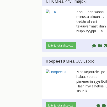
J.T.K
Mies
, 44v
Ilmajoki
ööh. . . pari sanaa
minusta alkuun. . . .
tiedän olleeni
takuuvarmasti ihan
huipputyyppi. . . äl...
Liity ja ota yhteyttä
Hoopee10
Mies
, 30v
Espoo
Moi! Kirjoittele, jos
haluat seuraa
pimeneviin syysiltoih
Haen hyviä hetkiä ju
sinun k...
Liity ja ota yhteyttä