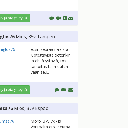
ity ja ota yhteyttä
glos76
Mies
, 35v
Tampere
etsin seuraa naisista,
luotettavista tietenkin
ja ehkä ystäviä, tos
tarkoitus tai muuten
vaan seu...
ity ja ota yhteyttä
msa76
Mies
, 37v
Espoo
Moro! 37v vkl- isi
Vantaalta etsii seuraa