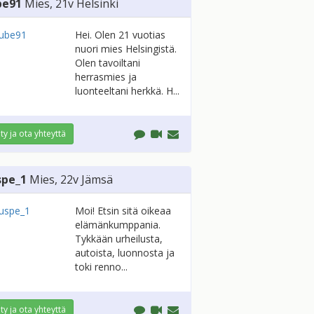
be91
Mies
, 21v
Helsinki
Hei. Olen 21 vuotias
nuori mies Helsingistä.
Olen tavoiltani
herrasmies ja
luonteeltani herkkä. H...
ity ja ota yhteyttä
spe_1
Mies
, 22v
Jämsä
Moi! Etsin sitä oikeaa
elämänkumppania.
Tykkään urheilusta,
autoista, luonnosta ja
toki renno...
ity ja ota yhteyttä