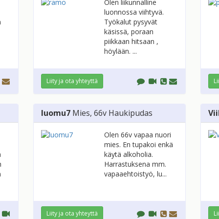
Olen liikunnalline
luonnossa viihtyvä.
n
Työkalut pysyvät
käsissä, poraan
piikkaan hitsaan ,
höylään. ...
Liity ja ota yhteyttä
Li
luomu7
Mies
, 66v
Haukipudas
Vi
Olen 66v vapaa nuori
mies. En tupakoi enkä
a
käytä alkoholia.
n
Harrastuksena mm.
n
vapaaehtoistyö, lu...
Liity ja ota yhteyttä
Li