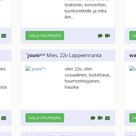
teatteriin, konserttiin,
luontoretkelle ja mitä
ikin...
Liity ja ota yhteyttä
Li
`jouni^^
Mies
, 22v
Lappeenranta
wa
ies
olen 22v, olen
sosiaalinen, luotettava,
huumorintajuinen,
ästä
hauska
Liity ja ota yhteyttä
Li