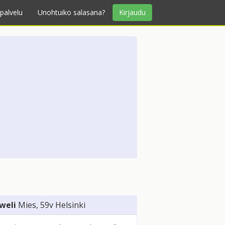
palvelu
Unohtuiko salasana?
Kirjaudu
weli
Mies
, 59v
Helsinki