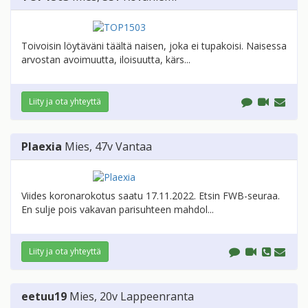
Toivoisin löytäväni täältä naisen, joka ei tupakoisi. Naisessa
arvostan avoimuutta, iloisuutta, kärs...
Liity ja ota yhteyttä
Plaexia
Mies
, 47v
Vantaa
Viides koronarokotus saatu 17.11.2022. Etsin FWB-seuraa.
En sulje pois vakavan parisuhteen mahdol...
Liity ja ota yhteyttä
eetuu19
Mies
, 20v
Lappeenranta