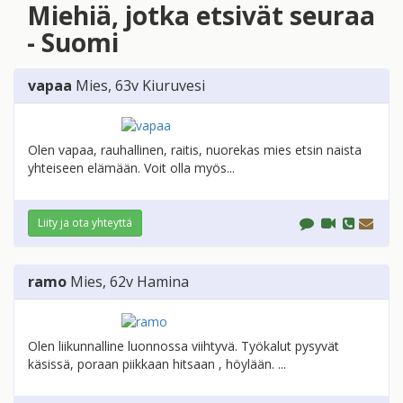
Miehiä, jotka etsivät seuraa
- Suomi
vapaa
Mies
, 63v
Kiuruvesi
Olen vapaa, rauhallinen, raitis, nuorekas mies etsin naista
yhteiseen elämään. Voit olla myös...
Liity ja ota yhteyttä
ramo
Mies
, 62v
Hamina
Olen liikunnalline luonnossa viihtyvä. Työkalut pysyvät
käsissä, poraan piikkaan hitsaan , höylään. ...