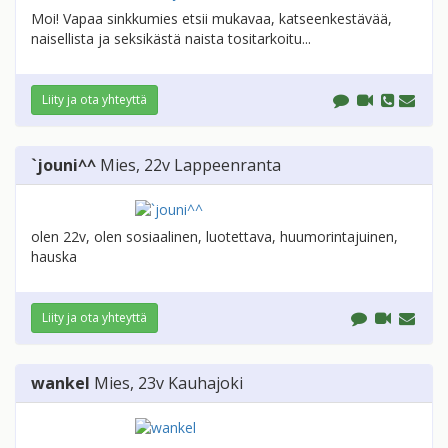
Moi! Vapaa sinkkumies etsii mukavaa, katseenkestävää,
naisellista ja seksikästä naista tositarkoitu...
Liity ja ota yhteyttä
`jouni^^
Mies
, 22v
Lappeenranta
olen 22v, olen sosiaalinen, luotettava, huumorintajuinen,
hauska
Liity ja ota yhteyttä
wankel
Mies
, 23v
Kauhajoki