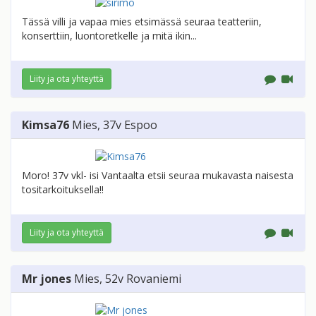
Tässä villi ja vapaa mies etsimässä seuraa teatteriin,
konserttiin, luontoretkelle ja mitä ikin...
Liity ja ota yhteyttä
Kimsa76
Mies
, 37v
Espoo
Moro! 37v vkl- isi Vantaalta etsii seuraa mukavasta naisesta
tositarkoituksella!!
Liity ja ota yhteyttä
Mr jones
Mies
, 52v
Rovaniemi