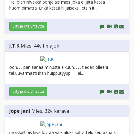
Hei olen räväkkä pohjalais mies joka ei jätä ketää
huomioimatta. Enkä ketää hiljaiseksi. etsin it...
Liity ja ota yhteyttä
J.T.K
Mies
, 44v
Ilmajoki
ööh. . . pari sanaa minusta alkuun. . . . tiedän olleeni
takuuvarmasti ihan huipputyyppi. . . äl...
Liity ja ota yhteyttä
Jope jani
Mies
, 32v
Kerava
moikka!! ois kiva löytää vaik aluks kahvittelu seuraa ja sit