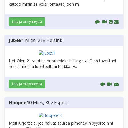
kattoo mihin se voisi johtaa!! ;) oon m...
Liity ja ota yhteyttä
Jube91
Mies
, 21v
Helsinki
Hei. Olen 21 vuotias nuori mies Helsingistä. Olen tavoiltani
herrasmies ja luonteeltani herkkä. H...
Liity ja ota yhteyttä
Hoopee10
Mies
, 30v
Espoo
Moi! Kirjoittele, jos haluat seuraa pimeneviin syysiltoihin!