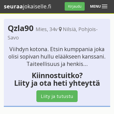
seuraa
jokaiselle.fi
Avaa
Kirjaudu
MENU
valikko
Qzla90
Mies
, 34v
Nilsiä
,
Pohjois-
Savo
Viihdyn kotona. Etsin kumppania joka
olisi sopivan hullu elääkseen kanssani.
Taiteellisuus ja henkis...
Kiinnostuitko?
Liity ja ota heti yhteyttä
Liity ja tutustu