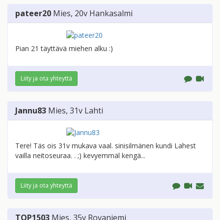
pateer20
Mies
, 20v
Hankasalmi
Pian 21 täyttävä miehen alku :)
Liity ja ota yhteyttä
Jannu83
Mies
, 31v
Lahti
Tere! Täs ois 31v mukava vaal. sinisilmänen kundi Lahest
vailla neitoseuraa. . ;) kevyemmäl kengä...
Liity ja ota yhteyttä
TOP1503
Mies
, 35v
Rovaniemi