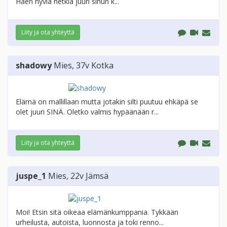
Haen hyviä hetkiä juuri sinun k...
Liity ja ota yhteyttä
shadowy
Mies
, 37v
Kotka
Elämä on mallillaan mutta jotakin silti puutuu ehkäpä se
olet juuri SINÄ. Oletko valmis hypäänään r...
Liity ja ota yhteyttä
juspe_1
Mies
, 22v
Jämsä
Moi! Etsin sitä oikeaa elämänkumppania. Tykkään
urheilusta, autoista, luonnosta ja toki renno...