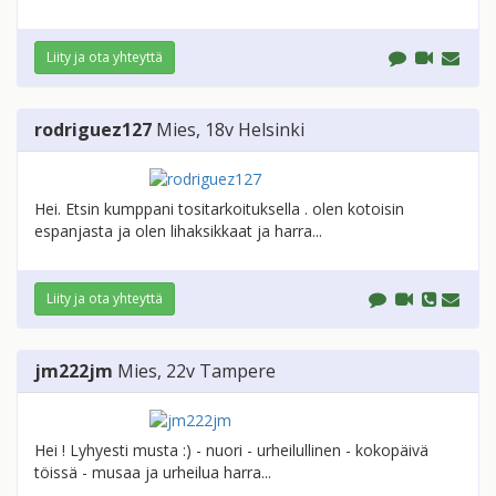
Liity ja ota yhteyttä
rodriguez127
Mies
, 18v
Helsinki
Hei. Etsin kumppani tositarkoituksella . olen kotoisin
espanjasta ja olen lihaksikkaat ja harra...
Liity ja ota yhteyttä
jm222jm
Mies
, 22v
Tampere
Hei ! Lyhyesti musta :) - nuori - urheilullinen - kokopäivä
töissä - musaa ja urheilua harra...