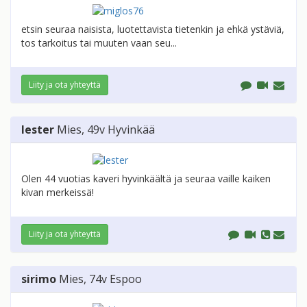
etsin seuraa naisista, luotettavista tietenkin ja ehkä ystäviä,
tos tarkoitus tai muuten vaan seu...
Liity ja ota yhteyttä
lester
Mies
, 49v
Hyvinkää
Olen 44 vuotias kaveri hyvinkäältä ja seuraa vaille kaiken
kivan merkeissä!
Liity ja ota yhteyttä
sirimo
Mies
, 74v
Espoo