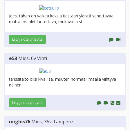
Jees, tähän on vaikea keksiä itestään yleistä sanottavaa,
mutta jos olet luotettava, mukava ja si...
Liity ja ota yhteyttä
e53
Mies
, 0v
Vihti
tanssitaito olisi kiva lisä, muuten normaali maalla viihtyvä
nainen
Liity ja ota yhteyttä
miglos76
Mies
, 35v
Tampere