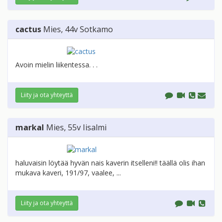
cactus
Mies
, 44v
Sotkamo
Avoin mielin liikentessa. . .
Liity ja ota yhteyttä
markal
Mies
, 55v
Iisalmi
haluvaisin löytää hyvän nais kaverin itselleni!! täällä olis ihan
mukava kaveri, 191/97, vaalee, ...
Liity ja ota yhteyttä