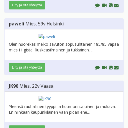
Liity ja ota yhteyttä
paweli
Mies
, 59v
Helsinki
Olen nuorekas melko savuton sopusuhtainen 185/85 vapaa
mies H. gistä. Ruskeasilmäinen ja tukkainen. ...
Liity ja ota yhteyttä
JK90
Mies
, 22v
Vaasa
Yleensä rauhallinen tyyppi ja huumorintajuinen ja mukava.
En niinkään kaupunkilainen vaan pidän ene...