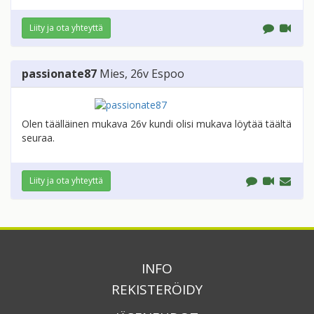
Liity ja ota yhteyttä
passionate87
Mies
, 26v
Espoo
Olen täälläinen mukava 26v kundi olisi mukava löytää täältä
seuraa.
Liity ja ota yhteyttä
INFO
REKISTERÖIDY