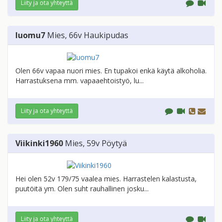
Liity ja ota yhteyttä
luomu7
Mies
, 66v
Haukipudas
Olen 66v vapaa nuori mies. En tupakoi enkä käytä alkoholia.
Harrastuksena mm. vapaaehtoistyö, lu...
Liity ja ota yhteyttä
Viikinki1960
Mies
, 59v
Pöytyä
Hei olen 52v 179/75 vaalea mies. Harrastelen kalastusta,
puutöitä ym. Olen suht rauhallinen josku...
Liity ja ota yhteyttä