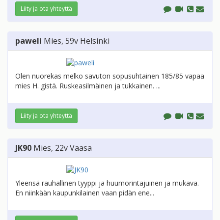
Liity ja ota yhteyttä
paweli
Mies
, 59v
Helsinki
Olen nuorekas melko savuton sopusuhtainen 185/85 vapaa
mies H. gistä. Ruskeasilmäinen ja tukkainen. ...
Liity ja ota yhteyttä
JK90
Mies
, 22v
Vaasa
Yleensä rauhallinen tyyppi ja huumorintajuinen ja mukava.
En niinkään kaupunkilainen vaan pidän ene...