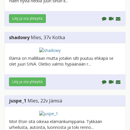
Haen hyviä hetkiä juuri sinun k...
Liity ja ota yhteyttä
shadowy
Mies
, 37v
Kotka
Elämä on mallillaan mutta jotakin silti puutuu ehkäpä se
olet juuri SINÄ. Oletko valmis hypäänään r...
Liity ja ota yhteyttä
juspe_1
Mies
, 22v
Jämsä
Moi! Etsin sitä oikeaa elämänkumppania. Tykkään
urheilusta, autoista, luonnosta ja toki renno...