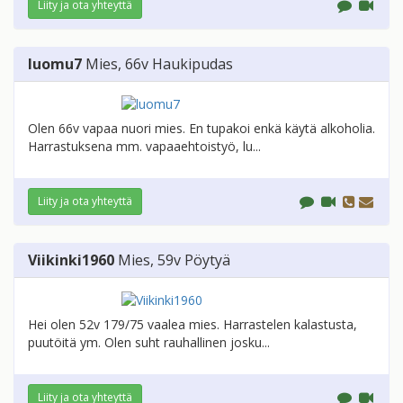
Liity ja ota yhteyttä
luomu7
Mies
, 66v
Haukipudas
Olen 66v vapaa nuori mies. En tupakoi enkä käytä alkoholia.
Harrastuksena mm. vapaaehtoistyö, lu...
Liity ja ota yhteyttä
Viikinki1960
Mies
, 59v
Pöytyä
Hei olen 52v 179/75 vaalea mies. Harrastelen kalastusta,
puutöitä ym. Olen suht rauhallinen josku...
Liity ja ota yhteyttä