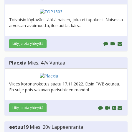
Toivoisin löytäväni täältä naisen, joka ei tupakoisi. Naisessa
arvostan avoimuutta, iloisuutta, kärs...
Liity ja ota yhteyttä
Plaexia
Mies
, 47v
Vantaa
Viides koronarokotus saatu 17.11.2022. Etsin FWB-seuraa.
En sulje pois vakavan parisuhteen mahdol...
Liity ja ota yhteyttä
eetuu19
Mies
, 20v
Lappeenranta