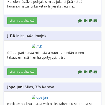
Hei olen räväkkä pohjalais mies joka ei jätä ketää
huomioimatta. Enkä ketää hiljaiseksi. etsin it...
Liity ja ota yhteyttä
J.T.K
Mies
, 44v
Ilmajoki
ööh. . . pari sanaa minusta alkuun. . . . tiedän olleeni
takuuvarmasti ihan huipputyyppi. . . äl...
Liity ja ota yhteyttä
Jope jani
Mies
, 32v
Kerava
moikka!! ois kiva löytää vaik aluks kahvittelu seuraa ja sit