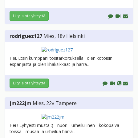
Liity ja ota yhteyttä
rodriguez127
Mies
, 18v
Helsinki
Hei. Etsin kumppani tositarkoituksella . olen kotoisin
espanjasta ja olen lihaksikkaat ja harra...
Liity ja ota yhteyttä
jm222jm
Mies
, 22v
Tampere
Hei ! Lyhyesti musta :) - nuori - urheilullinen - kokopäivä
töissä - musaa ja urheilua harra...