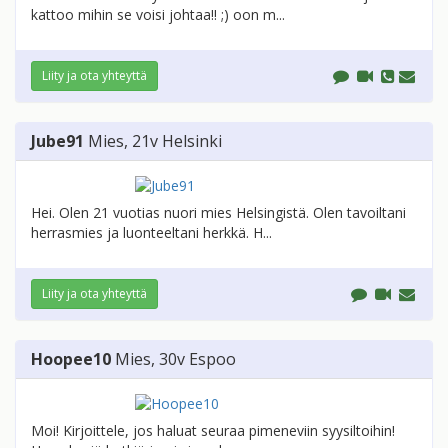
kattoo mihin se voisi johtaa!! ;) oon m...
Liity ja ota yhteyttä
Jube91
Mies
, 21v
Helsinki
Hei. Olen 21 vuotias nuori mies Helsingistä. Olen tavoiltani
herrasmies ja luonteeltani herkkä. H...
Liity ja ota yhteyttä
Hoopee10
Mies
, 30v
Espoo
Moi! Kirjoittele, jos haluat seuraa pimeneviin syysiltoihin!