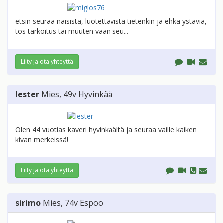
etsin seuraa naisista, luotettavista tietenkin ja ehkä ystäviä,
tos tarkoitus tai muuten vaan seu...
Liity ja ota yhteyttä
lester
Mies
, 49v
Hyvinkää
Olen 44 vuotias kaveri hyvinkäältä ja seuraa vaille kaiken
kivan merkeissä!
Liity ja ota yhteyttä
sirimo
Mies
, 74v
Espoo