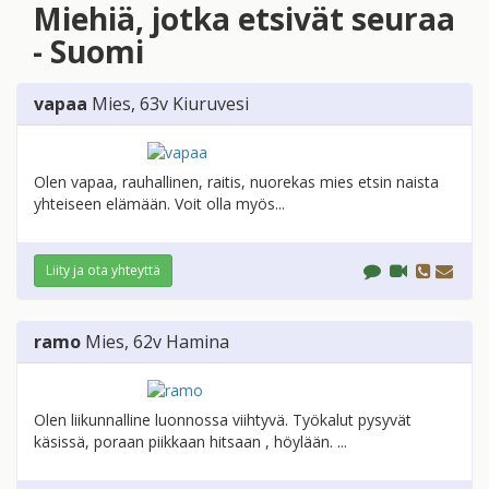
Miehiä, jotka etsivät seuraa
- Suomi
vapaa
Mies
, 63v
Kiuruvesi
Olen vapaa, rauhallinen, raitis, nuorekas mies etsin naista
yhteiseen elämään. Voit olla myös...
Liity ja ota yhteyttä
ramo
Mies
, 62v
Hamina
Olen liikunnalline luonnossa viihtyvä. Työkalut pysyvät
käsissä, poraan piikkaan hitsaan , höylään. ...