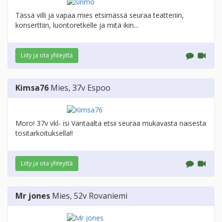
Tässä villi ja vapaa mies etsimässä seuraa teatteriin,
konserttiin, luontoretkelle ja mitä ikin...
Liity ja ota yhteyttä
Kimsa76
Mies
, 37v
Espoo
Moro! 37v vkl- isi Vantaalta etsii seuraa mukavasta naisesta
tositarkoituksella!!
Liity ja ota yhteyttä
Mr jones
Mies
, 52v
Rovaniemi