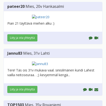
pateer20
Mies
, 20v
Hankasalmi
Pian 21 täyttävä miehen alku :)
Liity ja ota yhteyttä
Jannu83
Mies
, 31v
Lahti
Tere! Täs ois 31v mukava vaal. sinisilmänen kundi Lahest
vailla neitoseuraa. . ;) kevyemmäl kengä...
Liity ja ota yhteyttä
TOP1503
Mies
, 35v
Rovaniemi