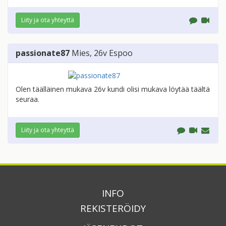
Liity ja ota yhteyttä
passionate87
Mies
, 26v
Espoo
Olen täälläinen mukava 26v kundi olisi mukava löytää täältä
seuraa.
Liity ja ota yhteyttä
INFO
REKISTERÖIDY