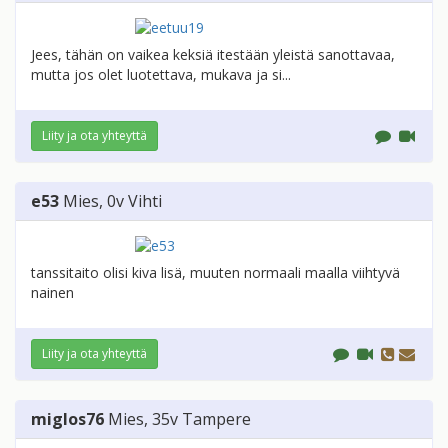
Jees, tähän on vaikea keksiä itestään yleistä sanottavaa,
mutta jos olet luotettava, mukava ja si...
Liity ja ota yhteyttä
e53
Mies
, 0v
Vihti
tanssitaito olisi kiva lisä, muuten normaali maalla viihtyvä
nainen
Liity ja ota yhteyttä
miglos76
Mies
, 35v
Tampere