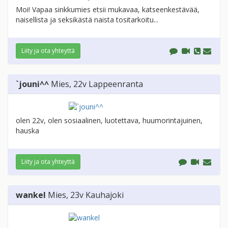
Moi! Vapaa sinkkumies etsii mukavaa, katseenkestävää,
naisellista ja seksikästä naista tositarkoitu...
Liity ja ota yhteyttä
`jouni^^
Mies
, 22v
Lappeenranta
olen 22v, olen sosiaalinen, luotettava, huumorintajuinen,
hauska
Liity ja ota yhteyttä
wankel
Mies
, 23v
Kauhajoki