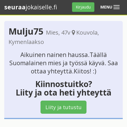
seuraa
jokaiselle.fi
Avaa
Kirjaudu
MENU
valikko
Mulju75
Mies
, 47v
Kouvola
,
Kymenlaakso
Aikuinen nainen haussa.Täällä
Suomalainen mies ja työssä käyvä. Saa
ottaa yhteyttä.Kiitos! :)
Kiinnostuitko?
Liity ja ota heti yhteyttä
Liity ja tutustu