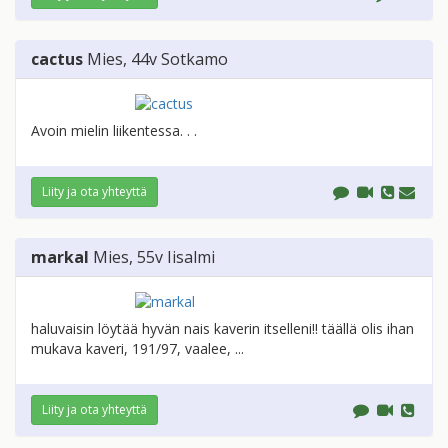
cactus
Mies
, 44v
Sotkamo
Avoin mielin liikentessa. . .
Liity ja ota yhteyttä
markal
Mies
, 55v
Iisalmi
haluvaisin löytää hyvän nais kaverin itselleni!! täällä olis ihan
mukava kaveri, 191/97, vaalee, ...
Liity ja ota yhteyttä