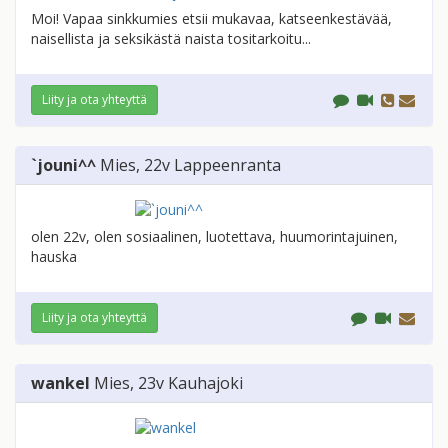
Moi! Vapaa sinkkumies etsii mukavaa, katseenkestävää,
naisellista ja seksikästä naista tositarkoitu...
Liity ja ota yhteyttä
`jouni^^
Mies
, 22v
Lappeenranta
olen 22v, olen sosiaalinen, luotettava, huumorintajuinen,
hauska
Liity ja ota yhteyttä
wankel
Mies
, 23v
Kauhajoki