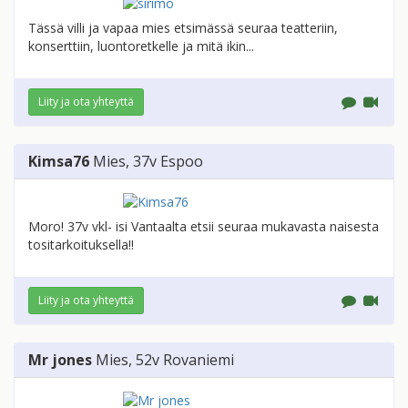
Tässä villi ja vapaa mies etsimässä seuraa teatteriin,
konserttiin, luontoretkelle ja mitä ikin...
Liity ja ota yhteyttä
Kimsa76
Mies
, 37v
Espoo
Moro! 37v vkl- isi Vantaalta etsii seuraa mukavasta naisesta
tositarkoituksella!!
Liity ja ota yhteyttä
Mr jones
Mies
, 52v
Rovaniemi