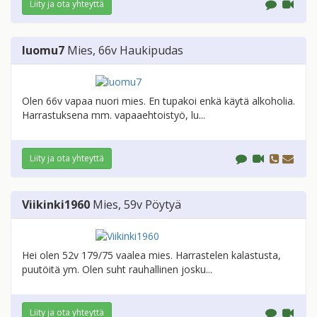
Liity ja ota yhteyttä
luomu7
Mies
, 66v
Haukipudas
Olen 66v vapaa nuori mies. En tupakoi enkä käytä alkoholia.
Harrastuksena mm. vapaaehtoistyö, lu...
Liity ja ota yhteyttä
Viikinki1960
Mies
, 59v
Pöytyä
Hei olen 52v 179/75 vaalea mies. Harrastelen kalastusta,
puutöitä ym. Olen suht rauhallinen josku...
Liity ja ota yhteyttä