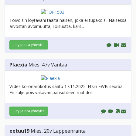
Toivoisin löytäväni täältä naisen, joka ei tupakoisi. Naisessa
arvostan avoimuutta, iloisuutta, kärs...
Liity ja ota yhteyttä
Plaexia
Mies
, 47v
Vantaa
Viides koronarokotus saatu 17.11.2022. Etsin FWB-seuraa.
En sulje pois vakavan parisuhteen mahdol...
Liity ja ota yhteyttä
eetuu19
Mies
, 20v
Lappeenranta