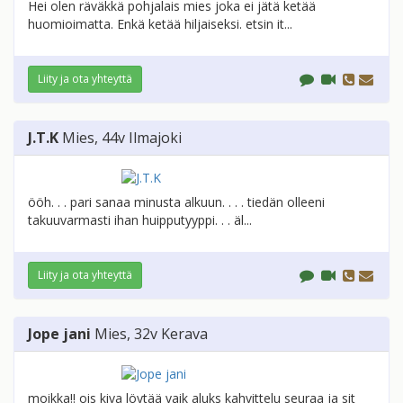
Hei olen räväkkä pohjalais mies joka ei jätä ketää
huomioimatta. Enkä ketää hiljaiseksi. etsin it...
Liity ja ota yhteyttä
J.T.K
Mies
, 44v
Ilmajoki
ööh. . . pari sanaa minusta alkuun. . . . tiedän olleeni
takuuvarmasti ihan huipputyyppi. . . äl...
Liity ja ota yhteyttä
Jope jani
Mies
, 32v
Kerava
moikka!! ois kiva löytää vaik aluks kahvittelu seuraa ja sit