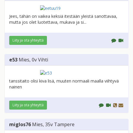
Jees, tähän on vaikea keksiä itestään yleistä sanottavaa,
mutta jos olet luotettava, mukava ja si...
Liity ja ota yhteyttä
e53
Mies
, 0v
Vihti
tanssitaito olisi kiva lisä, muuten normaali maalla viihtyvä
nainen
Liity ja ota yhteyttä
miglos76
Mies
, 35v
Tampere