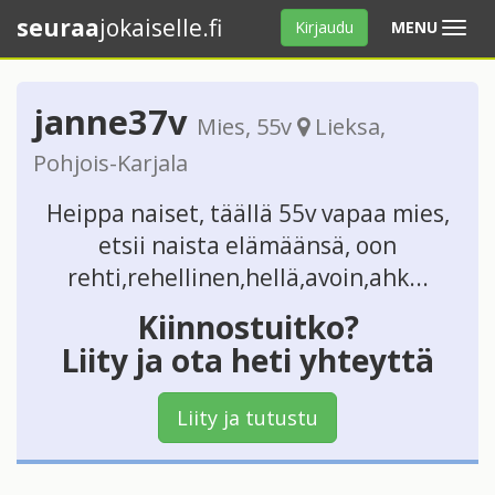
seuraa
jokaiselle.fi
Avaa
Kirjaudu
MENU
valikko
janne37v
Mies
, 55v
Lieksa
,
Pohjois-Karjala
Heippa naiset, täällä 55v vapaa mies,
etsii naista elämäänsä, oon
rehti,rehellinen,hellä,avoin,ahk...
Kiinnostuitko?
Liity ja ota heti yhteyttä
Liity ja tutustu