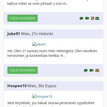
kattoo mihin se voisi johtaa!! ;) oon m...
Liity ja ota yhteyttä
Jube91
Mies
, 21v
Helsinki
Hei. Olen 21 vuotias nuori mies Helsingistä. Olen tavoiltani
herrasmies ja luonteeltani herkkä. H...
Liity ja ota yhteyttä
Hoopee10
Mies
, 30v
Espoo
Moi! Kirjoittele, jos haluat seuraa pimeneviin syysiltoihin!