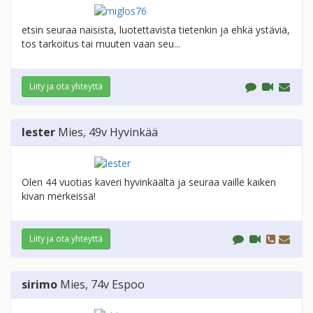
etsin seuraa naisista, luotettavista tietenkin ja ehkä ystäviä,
tos tarkoitus tai muuten vaan seu...
Liity ja ota yhteyttä
lester
Mies
, 49v
Hyvinkää
Olen 44 vuotias kaveri hyvinkäältä ja seuraa vaille kaiken
kivan merkeissä!
Liity ja ota yhteyttä
sirimo
Mies
, 74v
Espoo