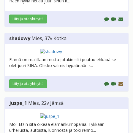
Haen hyviä hetkiä juuri sinun k...
Liity ja ota yhteyttä
shadowy
Mies
, 37v
Kotka
Elämä on mallillaan mutta jotakin silti puutuu ehkäpä se
olet juuri SINÄ. Oletko valmis hypäänään r...
Liity ja ota yhteyttä
juspe_1
Mies
, 22v
Jämsä
Moi! Etsin sitä oikeaa elämänkumppania. Tykkään
urheilusta, autoista, luonnosta ja toki renno...