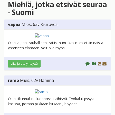
Miehiä, jotka etsivät seuraa
- Suomi
vapaa
Mies
, 63v
Kiuruvesi
Olen vapaa, rauhallinen, raitis, nuorekas mies etsin naista
yhteiseen elämään. Voit olla myös...
Liity ja ota yhteyttä
ramo
Mies
, 62v
Hamina
Olen liikunnalline luonnossa viihtyvä. Työkalut pysyvät
käsissä, poraan piikkaan hitsaan , höylään. ...