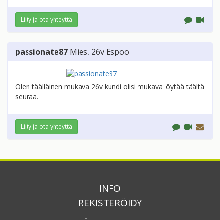
Liity ja ota yhteyttä
passionate87
Mies
, 26v
Espoo
Olen täälläinen mukava 26v kundi olisi mukava löytää täältä
seuraa.
Liity ja ota yhteyttä
INFO
REKISTERÖIDY