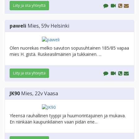
Liity ja ota yhteyttä
paweli
Mies
, 59v
Helsinki
Olen nuorekas melko savuton sopusuhtainen 185/85 vapaa
mies H. gistä. Ruskeasilmäinen ja tukkainen. ...
Liity ja ota yhteyttä
JK90
Mies
, 22v
Vaasa
Yleensä rauhallinen tyyppi ja huumorintajuinen ja mukava.
En niinkään kaupunkilainen vaan pidän ene...