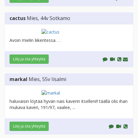
cactus
Mies
, 44v
Sotkamo
Avoin mielin liikentessa. . .
Liity ja ota yhteyttä
markal
Mies
, 55v
Iisalmi
haluvaisin löytää hyvän nais kaverin itselleni!! täällä olis ihan
mukava kaveri, 191/97, vaalee, ...
Liity ja ota yhteyttä