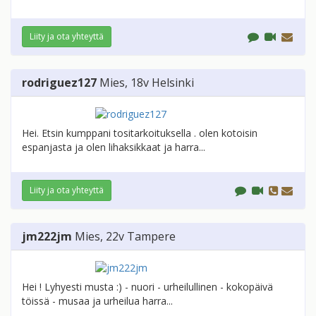
Liity ja ota yhteyttä
rodriguez127
Mies
, 18v
Helsinki
Hei. Etsin kumppani tositarkoituksella . olen kotoisin
espanjasta ja olen lihaksikkaat ja harra...
Liity ja ota yhteyttä
jm222jm
Mies
, 22v
Tampere
Hei ! Lyhyesti musta :) - nuori - urheilullinen - kokopäivä
töissä - musaa ja urheilua harra...