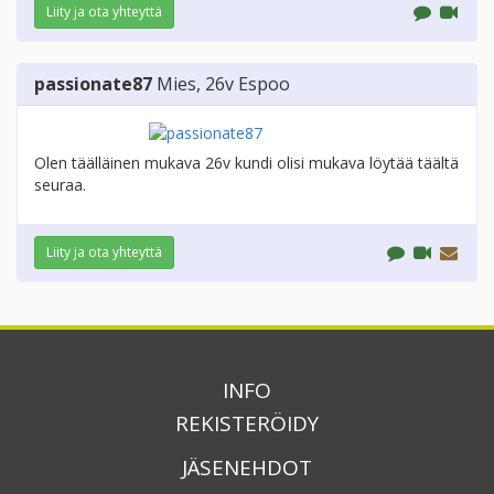
Liity ja ota yhteyttä
passionate87
Mies
, 26v
Espoo
Olen täälläinen mukava 26v kundi olisi mukava löytää täältä
seuraa.
Liity ja ota yhteyttä
INFO
REKISTERÖIDY
JÄSENEHDOT