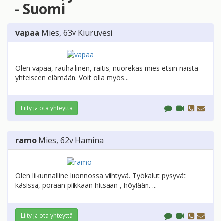
- Suomi
vapaa
Mies
, 63v
Kiuruvesi
Olen vapaa, rauhallinen, raitis, nuorekas mies etsin naista
yhteiseen elämään. Voit olla myös...
Liity ja ota yhteyttä
ramo
Mies
, 62v
Hamina
Olen liikunnalline luonnossa viihtyvä. Työkalut pysyvät
käsissä, poraan piikkaan hitsaan , höylään. ...
Liity ja ota yhteyttä