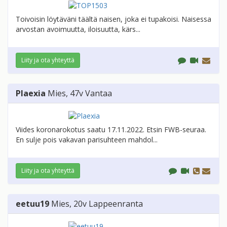
Toivoisin löytäväni täältä naisen, joka ei tupakoisi. Naisessa
arvostan avoimuutta, iloisuutta, kärs...
Liity ja ota yhteyttä
Plaexia
Mies
, 47v
Vantaa
Viides koronarokotus saatu 17.11.2022. Etsin FWB-seuraa.
En sulje pois vakavan parisuhteen mahdol...
Liity ja ota yhteyttä
eetuu19
Mies
, 20v
Lappeenranta