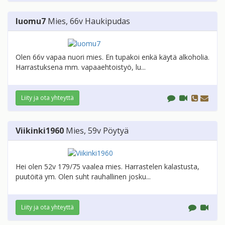
luomu7
Mies
, 66v
Haukipudas
Olen 66v vapaa nuori mies. En tupakoi enkä käytä alkoholia.
Harrastuksena mm. vapaaehtoistyö, lu...
Liity ja ota yhteyttä
Viikinki1960
Mies
, 59v
Pöytyä
Hei olen 52v 179/75 vaalea mies. Harrastelen kalastusta,
puutöitä ym. Olen suht rauhallinen josku...
Liity ja ota yhteyttä