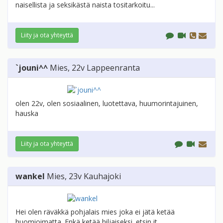
naisellista ja seksikästä naista tositarkoitu...
Liity ja ota yhteyttä
`jouni^^
Mies
, 22v
Lappeenranta
olen 22v, olen sosiaalinen, luotettava, huumorintajuinen,
hauska
Liity ja ota yhteyttä
wankel
Mies
, 23v
Kauhajoki
Hei olen räväkkä pohjalais mies joka ei jätä ketää
huomioimatta. Enkä ketää hiljaiseksi. etsin it...