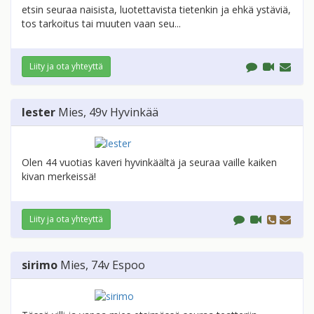
etsin seuraa naisista, luotettavista tietenkin ja ehkä ystäviä,
tos tarkoitus tai muuten vaan seu...
Liity ja ota yhteyttä
lester
Mies
, 49v
Hyvinkää
Olen 44 vuotias kaveri hyvinkäältä ja seuraa vaille kaiken
kivan merkeissä!
Liity ja ota yhteyttä
sirimo
Mies
, 74v
Espoo