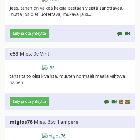
Jees, tähän on vaikea keksiä itestään yleistä sanottavaa,
mutta jos olet luotettava, mukava ja si...
Liity ja ota yhteyttä
e53
Mies
, 0v
Vihti
tanssitaito olisi kiva lisä, muuten normaali maalla viihtyvä
nainen
Liity ja ota yhteyttä
miglos76
Mies
, 35v
Tampere