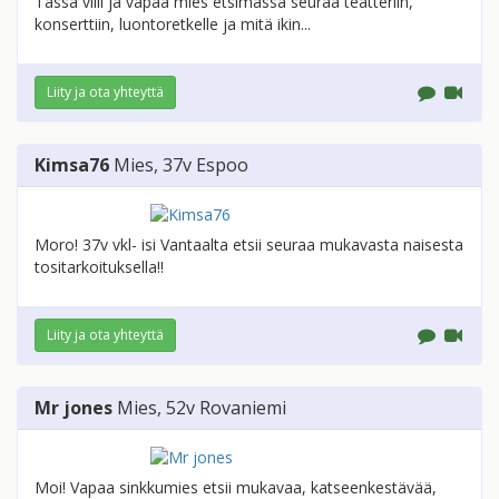
Tässä villi ja vapaa mies etsimässä seuraa teatteriin,
konserttiin, luontoretkelle ja mitä ikin...
Liity ja ota yhteyttä
Kimsa76
Mies
, 37v
Espoo
Moro! 37v vkl- isi Vantaalta etsii seuraa mukavasta naisesta
tositarkoituksella!!
Liity ja ota yhteyttä
Mr jones
Mies
, 52v
Rovaniemi
Moi! Vapaa sinkkumies etsii mukavaa, katseenkestävää,