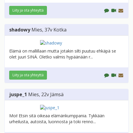
Liity ja ota yhteyttä
shadowy
Mies
, 37v
Kotka
Elämä on mallillaan mutta jotakin silti puutuu ehkäpä se
olet juuri SINÄ. Oletko valmis hypäänään r...
Liity ja ota yhteyttä
juspe_1
Mies
, 22v
Jämsä
Moi! Etsin sitä oikeaa elämänkumppania. Tykkään
urheilusta, autoista, luonnosta ja toki renno...