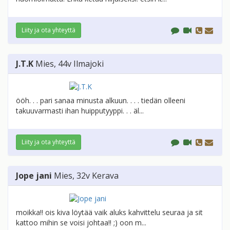
Liity ja ota yhteyttä
J.T.K
Mies
, 44v
Ilmajoki
ööh. . . pari sanaa minusta alkuun. . . . tiedän olleeni
takuuvarmasti ihan huipputyyppi. . . äl...
Liity ja ota yhteyttä
Jope jani
Mies
, 32v
Kerava
moikka!! ois kiva löytää vaik aluks kahvittelu seuraa ja sit
kattoo mihin se voisi johtaa!! ;) oon m...