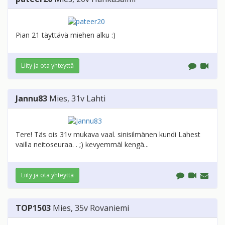
Pian 21 täyttävä miehen alku :)
Liity ja ota yhteyttä
Jannu83
Mies
, 31v
Lahti
Tere! Täs ois 31v mukava vaal. sinisilmänen kundi Lahest
vailla neitoseuraa. . ;) kevyemmäl kengä...
Liity ja ota yhteyttä
TOP1503
Mies
, 35v
Rovaniemi