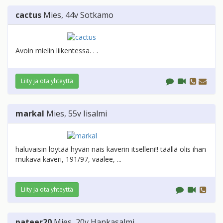
cactus
Mies
, 44v
Sotkamo
Avoin mielin liikentessa. . .
Liity ja ota yhteyttä
markal
Mies
, 55v
Iisalmi
haluvaisin löytää hyvän nais kaverin itselleni!! täällä olis ihan
mukava kaveri, 191/97, vaalee, ...
Liity ja ota yhteyttä
pateer20
Mies
, 20v
Hankasalmi