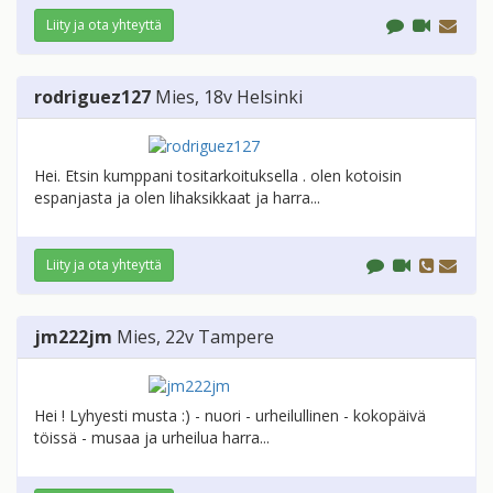
Liity ja ota yhteyttä
rodriguez127
Mies
, 18v
Helsinki
Hei. Etsin kumppani tositarkoituksella . olen kotoisin
espanjasta ja olen lihaksikkaat ja harra...
Liity ja ota yhteyttä
jm222jm
Mies
, 22v
Tampere
Hei ! Lyhyesti musta :) - nuori - urheilullinen - kokopäivä
töissä - musaa ja urheilua harra...