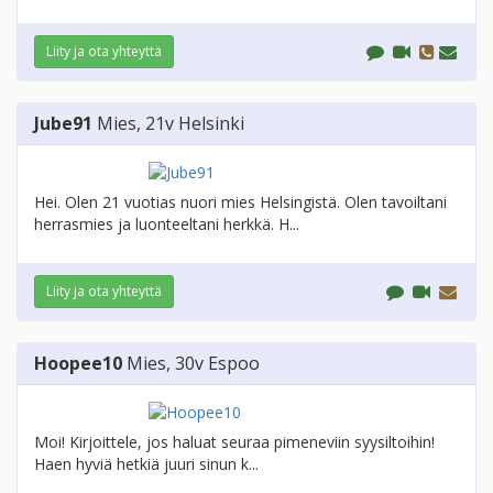
Liity ja ota yhteyttä
Jube91
Mies
, 21v
Helsinki
Hei. Olen 21 vuotias nuori mies Helsingistä. Olen tavoiltani
herrasmies ja luonteeltani herkkä. H...
Liity ja ota yhteyttä
Hoopee10
Mies
, 30v
Espoo
Moi! Kirjoittele, jos haluat seuraa pimeneviin syysiltoihin!
Haen hyviä hetkiä juuri sinun k...