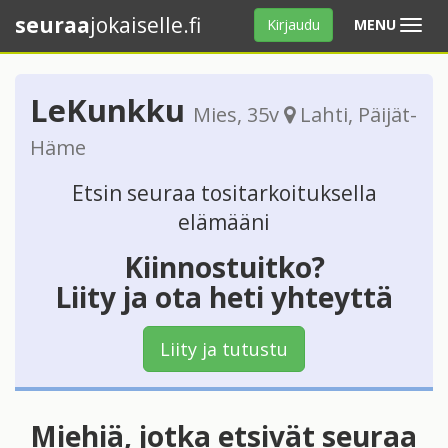
seuraa
jokaiselle.fi
Avaa
Kirjaudu
MENU
valikko
LeKunkku
Mies
, 35v
Lahti
,
Päijät-
Häme
Etsin seuraa tositarkoituksella
elämääni
Kiinnostuitko?
Liity ja ota heti yhteyttä
Liity ja tutustu
Miehiä, jotka etsivät seuraa