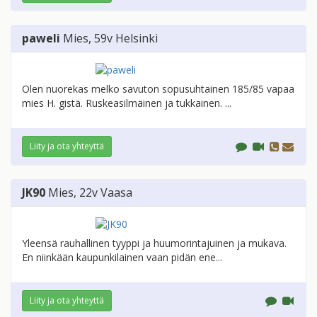
paweli
Mies
, 59v
Helsinki
Olen nuorekas melko savuton sopusuhtainen 185/85 vapaa
mies H. gistä. Ruskeasilmäinen ja tukkainen. ...
Liity ja ota yhteyttä
JK90
Mies
, 22v
Vaasa
Yleensä rauhallinen tyyppi ja huumorintajuinen ja mukava.
En niinkään kaupunkilainen vaan pidän ene...
Liity ja ota yhteyttä