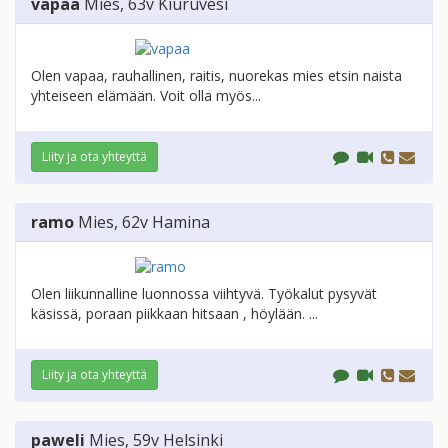
vapaa
Mies
, 63v
Kiuruvesi
Olen vapaa, rauhallinen, raitis, nuorekas mies etsin naista
yhteiseen elämään. Voit olla myös...
Liity ja ota yhteyttä
ramo
Mies
, 62v
Hamina
Olen liikunnalline luonnossa viihtyvä. Työkalut pysyvät
käsissä, poraan piikkaan hitsaan , höylään. ...
Liity ja ota yhteyttä
paweli
Mies
, 59v
Helsinki