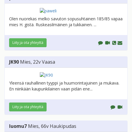
Olen nuorekas melko savuton sopusuhtainen 185/85 vapaa
mies H. gistä. Ruskeasilmäinen ja tukkainen. ...
Liity ja ota yhteyttä
JK90
Mies
, 22v
Vaasa
Yleensä rauhallinen tyyppi ja huumorintajuinen ja mukava.
En niinkään kaupunkilainen vaan pidän ene...
Liity ja ota yhteyttä
luomu7
Mies
, 66v
Haukipudas