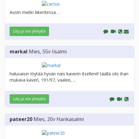
Avoin mielin liikentessa. . .
Liity ja ota yhteyttä
markal
Mies
, 55v
Iisalmi
haluvaisin löytää hyvän nais kaverin itselleni!! täällä olis ihan
mukava kaveri, 191/97, vaalee, ...
Liity ja ota yhteyttä
pateer20
Mies
, 20v
Hankasalmi