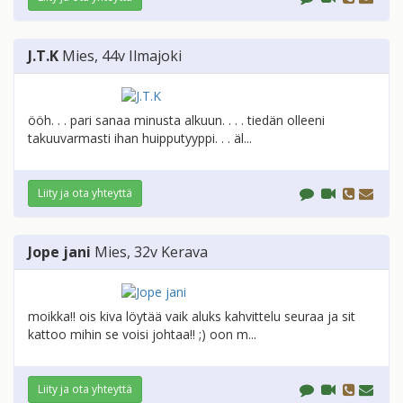
J.T.K
Mies
, 44v
Ilmajoki
ööh. . . pari sanaa minusta alkuun. . . . tiedän olleeni
takuuvarmasti ihan huipputyyppi. . . äl...
Liity ja ota yhteyttä
Jope jani
Mies
, 32v
Kerava
moikka!! ois kiva löytää vaik aluks kahvittelu seuraa ja sit
kattoo mihin se voisi johtaa!! ;) oon m...
Liity ja ota yhteyttä