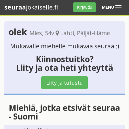
seuraa
jokaiselle.fi
Avaa
Kirjaudu
MENU
valikko
olek
Mies
, 54v
Lahti
,
Päijät-Häme
Mukavalle miehelle mukavaa seuraa ;)
Kiinnostuitko?
Liity ja ota heti yhteyttä
Liity ja tutustu
Miehiä, jotka etsivät seuraa
- Suomi