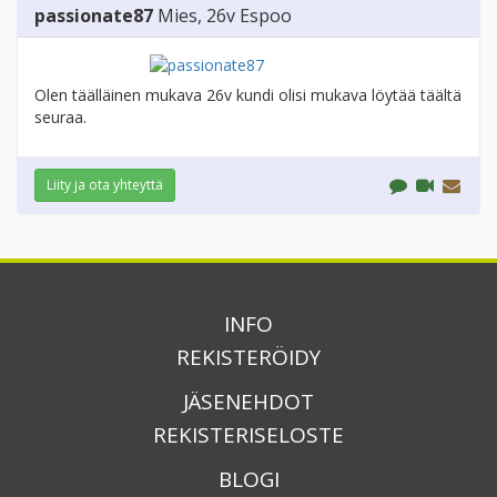
passionate87
Mies
, 26v
Espoo
Olen täälläinen mukava 26v kundi olisi mukava löytää täältä
seuraa.
Liity ja ota yhteyttä
INFO
REKISTERÖIDY
JÄSENEHDOT
REKISTERISELOSTE
BLOGI