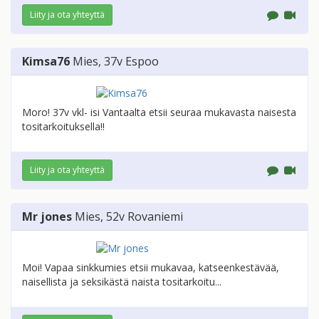
Liity ja ota yhteyttä
Kimsa76
Mies
, 37v
Espoo
Moro! 37v vkl- isi Vantaalta etsii seuraa mukavasta naisesta
tositarkoituksella!!
Liity ja ota yhteyttä
Mr jones
Mies
, 52v
Rovaniemi
Moi! Vapaa sinkkumies etsii mukavaa, katseenkestävää,
naisellista ja seksikästä naista tositarkoitu...