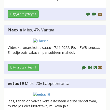
Liity ja ota yhteyttä
Plaexia
Mies
, 47v
Vantaa
Viides koronarokotus saatu 17.11.2022. Etsin FWB-seuraa.
En sulje pois vakavan parisuhteen mahdol...
Liity ja ota yhteyttä
eetuu19
Mies
, 20v
Lappeenranta
Jees, tähän on vaikea keksiä itestään yleistä sanottavaa,
mutta jos olet luotettava, mukava ja si...