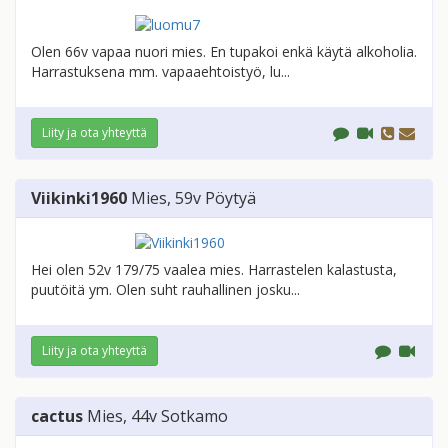
Olen 66v vapaa nuori mies. En tupakoi enkä käytä alkoholia.
Harrastuksena mm. vapaaehtoistyö, lu...
Liity ja ota yhteyttä
Viikinki1960
Mies
, 59v
Pöytyä
Hei olen 52v 179/75 vaalea mies. Harrastelen kalastusta,
puutöitä ym. Olen suht rauhallinen josku...
Liity ja ota yhteyttä
cactus
Mies
, 44v
Sotkamo