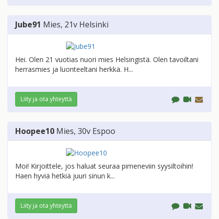
Jube91
Mies
, 21v
Helsinki
Hei. Olen 21 vuotias nuori mies Helsingistä. Olen tavoiltani
herrasmies ja luonteeltani herkkä. H...
Liity ja ota yhteyttä
Hoopee10
Mies
, 30v
Espoo
Moi! Kirjoittele, jos haluat seuraa pimeneviin syysiltoihin!
Haen hyviä hetkiä juuri sinun k...
Liity ja ota yhteyttä