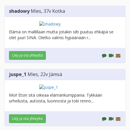
shadowy
Mies
, 37v
Kotka
Elämä on mallillaan mutta jotakin silti puutuu ehkäpä se
olet juuri SINÄ. Oletko valmis hypäänään r...
Liity ja ota yhteyttä
juspe_1
Mies
, 22v
Jämsä
Moi! Etsin sitä oikeaa elämänkumppania. Tykkään
urheilusta, autoista, luonnosta ja toki renno...
Liity ja ota yhteyttä