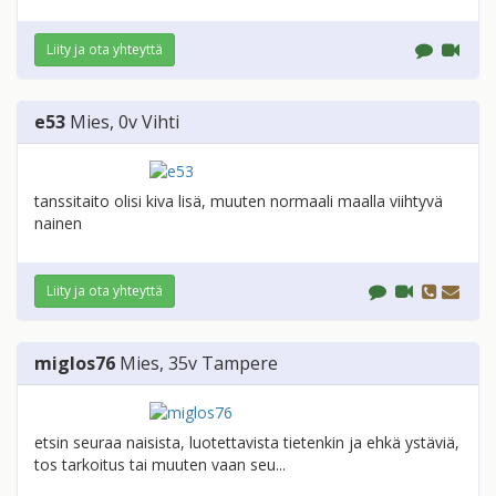
Liity ja ota yhteyttä
e53
Mies
, 0v
Vihti
tanssitaito olisi kiva lisä, muuten normaali maalla viihtyvä
nainen
Liity ja ota yhteyttä
miglos76
Mies
, 35v
Tampere
etsin seuraa naisista, luotettavista tietenkin ja ehkä ystäviä,
tos tarkoitus tai muuten vaan seu...