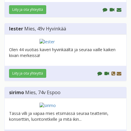
Liity ja ota yhteyttä
lester
Mies
, 49v
Hyvinkää
Olen 44 vuotias kaveri hyvinkäältä ja seuraa vaille kaiken
kivan merkeissä!
Liity ja ota yhteyttä
sirimo
Mies
, 74v
Espoo
Tässä villi ja vapaa mies etsimässä seuraa teatteriin,
konserttiin, luontoretkelle ja mitä ikin...