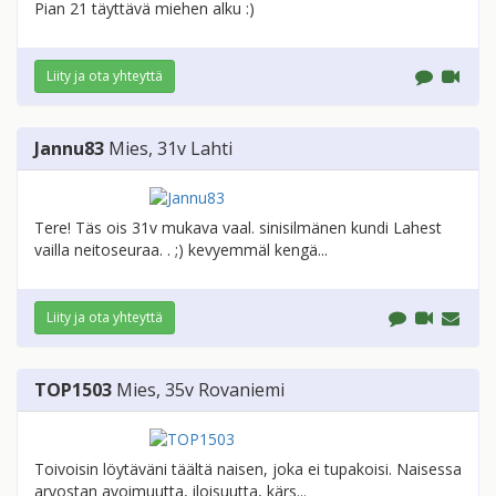
Pian 21 täyttävä miehen alku :)
Liity ja ota yhteyttä
Jannu83
Mies
, 31v
Lahti
Tere! Täs ois 31v mukava vaal. sinisilmänen kundi Lahest
vailla neitoseuraa. . ;) kevyemmäl kengä...
Liity ja ota yhteyttä
TOP1503
Mies
, 35v
Rovaniemi
Toivoisin löytäväni täältä naisen, joka ei tupakoisi. Naisessa
arvostan avoimuutta, iloisuutta, kärs...