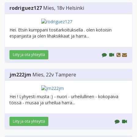
rodriguez127
Mies
, 18v
Helsinki
Hei. Etsin kumppani tositarkoituksella . olen kotoisin
espanjasta ja olen lihaksikkaat ja harra...
Liity ja ota yhteyttä
jm222jm
Mies
, 22v
Tampere
Hei ! Lyhyesti musta :) - nuori - urheilullinen - kokopäivä
töissä - musaa ja urheilua harra...
Liity ja ota yhteyttä