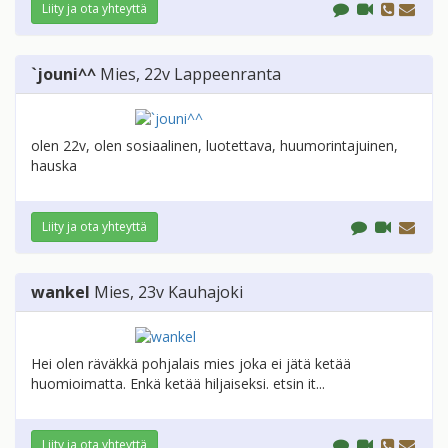
Liity ja ota yhteyttä
`jouni^^
Mies
, 22v
Lappeenranta
olen 22v, olen sosiaalinen, luotettava, huumorintajuinen,
hauska
Liity ja ota yhteyttä
wankel
Mies
, 23v
Kauhajoki
Hei olen räväkkä pohjalais mies joka ei jätä ketää
huomioimatta. Enkä ketää hiljaiseksi. etsin it...
Liity ja ota yhteyttä