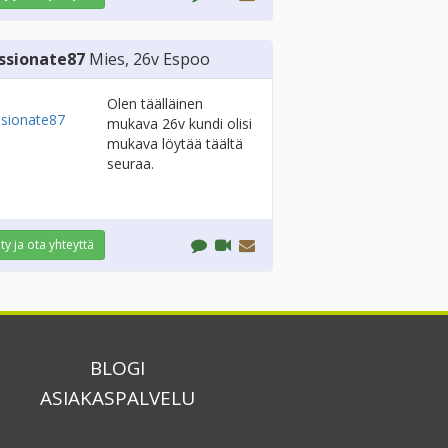
ssionate87
Mies
, 26v
Espoo
Olen täälläinen
mukava 26v kundi olisi
mukava löytää täältä
seuraa.
ity ja ota yhteyttä
BLOGI
ASIAKASPALVELU