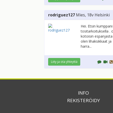
rodriguez127
Mies
, 18v
Helsinki
Hei. Etsin kumppani
tositarkoituksella . 
kotoisin espanjasta
olen lihaksikkaat ja
harra...
Liity ja ota yhteyttä
INFO
REKISTERÖIDY