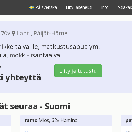
På svenska
Liity jäseneksi
Info
Asiakas
, 70v
Lahti
,
Päijät-Häme
irikkeitä vaille, matkustusapua ym.
a, mökki- isäntää va...
?
Liity ja tutustu
ti yhteyttä
vät seuraa - Suomi
ramo
Mies
, 62v
Hamina
pa