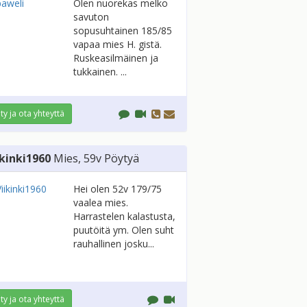
Olen nuorekas melko
savuton
sopusuhtainen 185/85
vapaa mies H. gistä.
Ruskeasilmäinen ja
tukkainen. ...
ity ja ota yhteyttä
ikinki1960
Mies
, 59v
Pöytyä
Hei olen 52v 179/75
vaalea mies.
Harrastelen kalastusta,
puutöitä ym. Olen suht
rauhallinen josku...
ity ja ota yhteyttä