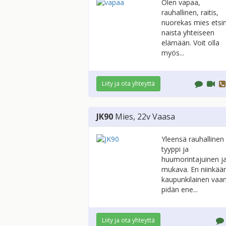
Olen vapaa,
rauhallinen, raitis,
nuorekas mies etsi
naista yhteiseen
elämään. Voit olla
myös...
Liity ja ota yhteyttä
JK90
Mies
, 22v
Vaasa
Yleensä rauhallinen
tyyppi ja
huumorintajuinen j
mukava. En niinkää
kaupunkilainen vaa
pidän ene...
Liity ja ota yhteyttä