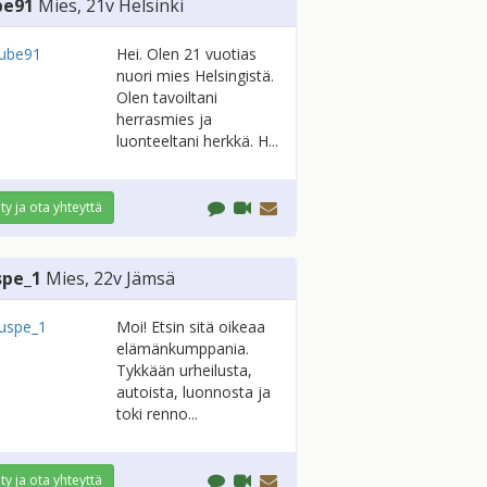
be91
Mies
, 21v
Helsinki
Hei. Olen 21 vuotias
nuori mies Helsingistä.
Olen tavoiltani
herrasmies ja
luonteeltani herkkä. H...
ity ja ota yhteyttä
spe_1
Mies
, 22v
Jämsä
Moi! Etsin sitä oikeaa
elämänkumppania.
Tykkään urheilusta,
autoista, luonnosta ja
toki renno...
ity ja ota yhteyttä