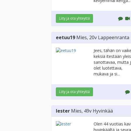
kevyemmäl kengä...
Liity ja ota yhteyttä
eetuu19
Mies
, 20v
Lappeenranta
Jees, tähän on vaik
keksiä itestään ylei
sanottavaa, mutta 
olet luotettava,
mukava ja si...
Liity ja ota yhteyttä
lester
Mies
, 49v
Hyvinkää
Olen 44 vuotias kav
hyvinkäältä ja seur