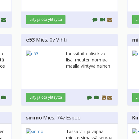
Liity ja ota yhteyttä
Li
e53
Mies
, 0v
Vihti
mi
ea
tanssitaito olisi kiva
stä
lisä, muuten normaali
jos
maalla viihtyvä nainen
Liity ja ota yhteyttä
Li
sirimo
Mies
, 74v
Espoo
Ki
eri
Tässä villi ja vapaa
aa
mies etsimässä seuraa