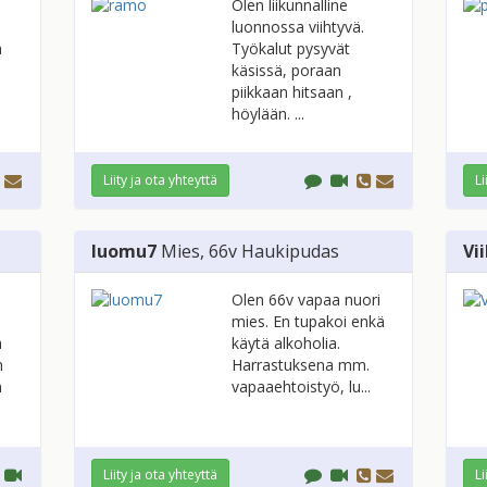
Olen liikunnalline
luonnossa viihtyvä.
n
Työkalut pysyvät
käsissä, poraan
piikkaan hitsaan ,
höylään. ...
Liity ja ota yhteyttä
Li
luomu7
Mies
, 66v
Haukipudas
Vi
Olen 66v vapaa nuori
mies. En tupakoi enkä
a
käytä alkoholia.
n
Harrastuksena mm.
n
vapaaehtoistyö, lu...
Liity ja ota yhteyttä
Li