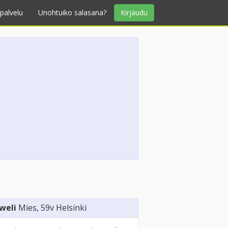
palvelu
Unohtuiko salasana?
Kirjaudu
weli
Mies
, 59v
Helsinki