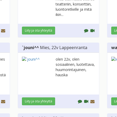
teatteriin, konserttiin,
luontoretkelle ja mitä
ikin...
Liity ja ota yhteyttä
Li
`jouni^^
Mies
, 22v
Lappeenranta
wa
ies
olen 22v, olen
sosiaalinen, luotettava,
huumorintajuinen,
ästä
hauska
Liity ja ota yhteyttä
Li