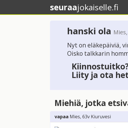
seuraa
jokaiselle.fi
hanski ola
Mies
Nyt on eläkepäiviä, v
Oisko talkkarin hommi
Kiinnostuitko
Liity ja ota he
Miehiä, jotka etsi
vapaa
Mies
, 63v
Kiuruvesi