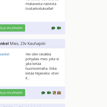
mukavasta naisesta
tositarkoituksella!!
ity ja ota yhteyttä
nkel
Mies
, 23v
Kauhajoki
Hei olen räväkkä
pohjalais mies joka ei
jätä ketää
huomioimatta. Enkä
ketää hiljaiseksi. etsin
it...
ity ja ota yhteyttä