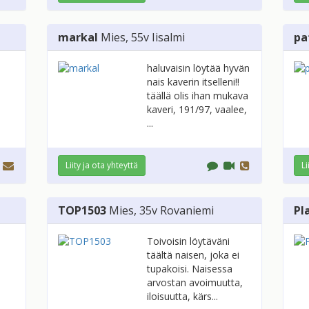
markal
Mies
, 55v
Iisalmi
pa
haluvaisin löytää hyvän
nais kaverin itselleni!!
täällä olis ihan mukava
kaveri, 191/97, vaalee,
...
Liity ja ota yhteyttä
Li
TOP1503
Mies
, 35v
Rovaniemi
Pl
Toivoisin löytäväni
täältä naisen, joka ei
tupakoisi. Naisessa
arvostan avoimuutta,
iloisuutta, kärs...