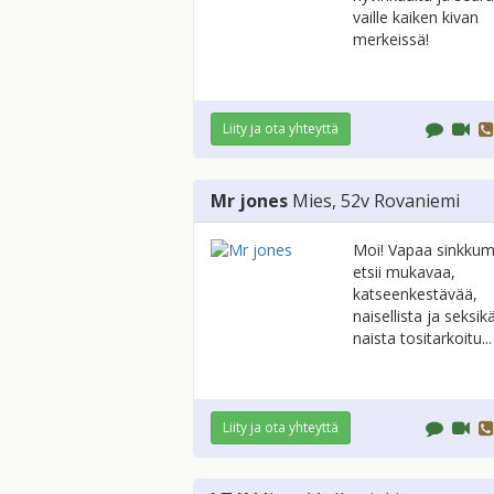
vaille kaiken kivan
merkeissä!
Liity ja ota yhteyttä
Mr jones
Mies
, 52v
Rovaniemi
Moi! Vapaa sinkkum
etsii mukavaa,
katseenkestävää,
naisellista ja seksik
naista tositarkoitu...
Liity ja ota yhteyttä