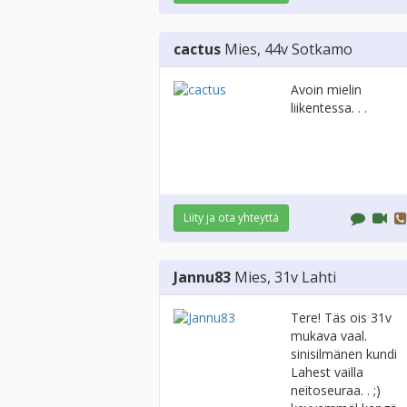
cactus
Mies
, 44v
Sotkamo
Avoin mielin
liikentessa. . .
Liity ja ota yhteyttä
Jannu83
Mies
, 31v
Lahti
Tere! Täs ois 31v
mukava vaal.
sinisilmänen kundi
Lahest vailla
neitoseuraa. . ;)