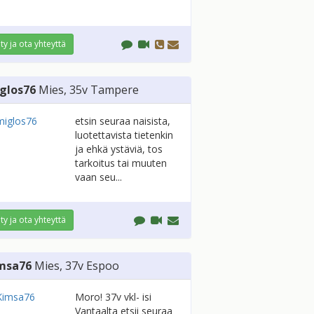
ity ja ota yhteyttä
glos76
Mies
, 35v
Tampere
etsin seuraa naisista,
luotettavista tietenkin
ja ehkä ystäviä, tos
tarkoitus tai muuten
vaan seu...
ity ja ota yhteyttä
msa76
Mies
, 37v
Espoo
Moro! 37v vkl- isi
Vantaalta etsii seuraa