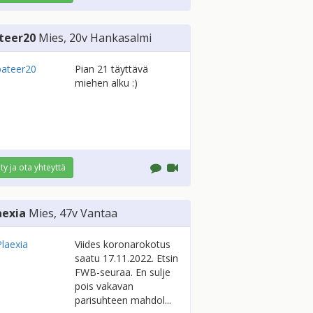
teer20
Mies
, 20v
Hankasalmi
Pian 21 täyttävä
miehen alku :)
ity ja ota yhteyttä
aexia
Mies
, 47v
Vantaa
Viides koronarokotus
saatu 17.11.2022. Etsin
FWB-seuraa. En sulje
pois vakavan
parisuhteen mahdol...