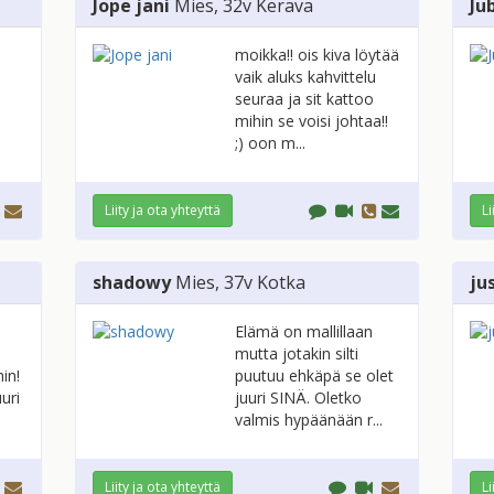
Jope jani
Mies
, 32v
Kerava
Ju
moikka!! ois kiva löytää
vaik aluks kahvittelu
seuraa ja sit kattoo
mihin se voisi johtaa!!
;) oon m...
Liity ja ota yhteyttä
Li
shadowy
Mies
, 37v
Kotka
ju
Elämä on mallillaan
mutta jotakin silti
in!
puutuu ehkäpä se olet
uri
juuri SINÄ. Oletko
valmis hypäänään r...
Liity ja ota yhteyttä
Li