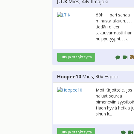
J.T.K
Mies
, 44v
Ilmajoki
ööh. . . pari sanaa
minusta alkuun. . . .
tiedän olleeni
takuuvarmasti ihan
huipputyyppi. . . äl...
Liity ja ota yhteyttä
Hoopee10
Mies
, 30v
Espoo
Moi! Kirjoittele, jos
haluat seuraa
pimeneviin syysiltoih
Haen hyviä hetkiä ju
sinun k...
Liity ja ota yhteyttä