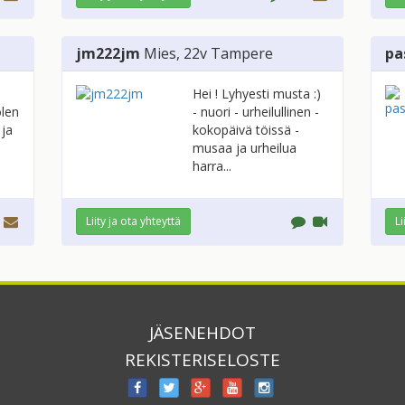
jm222jm
Mies
, 22v
Tampere
pa
Hei ! Lyhyesti musta :)
olen
- nuori - urheilullinen -
 ja
kokopäivä töissä -
musaa ja urheilua
harra...
Liity ja ota yhteyttä
Li
JÄSENEHDOT
REKISTERISELOSTE