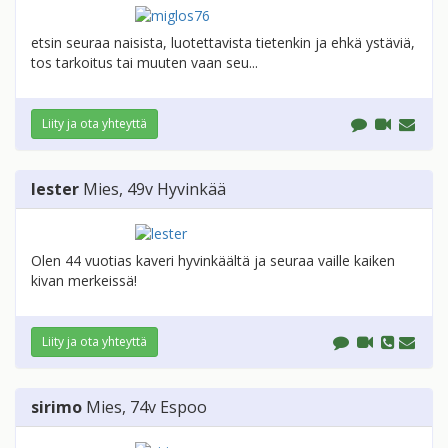
etsin seuraa naisista, luotettavista tietenkin ja ehkä ystäviä,
tos tarkoitus tai muuten vaan seu...
Liity ja ota yhteyttä
lester
Mies
, 49v
Hyvinkää
Olen 44 vuotias kaveri hyvinkäältä ja seuraa vaille kaiken
kivan merkeissä!
Liity ja ota yhteyttä
sirimo
Mies
, 74v
Espoo