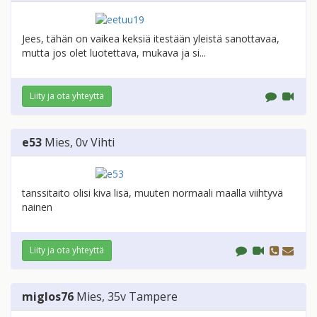
Jees, tähän on vaikea keksiä itestään yleistä sanottavaa,
mutta jos olet luotettava, mukava ja si...
Liity ja ota yhteyttä
e53
Mies
, 0v
Vihti
tanssitaito olisi kiva lisä, muuten normaali maalla viihtyvä
nainen
Liity ja ota yhteyttä
miglos76
Mies
, 35v
Tampere