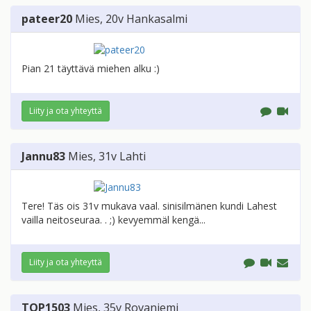
pateer20
Mies
, 20v
Hankasalmi
Pian 21 täyttävä miehen alku :)
Liity ja ota yhteyttä
Jannu83
Mies
, 31v
Lahti
Tere! Täs ois 31v mukava vaal. sinisilmänen kundi Lahest
vailla neitoseuraa. . ;) kevyemmäl kengä...
Liity ja ota yhteyttä
TOP1503
Mies
, 35v
Rovaniemi