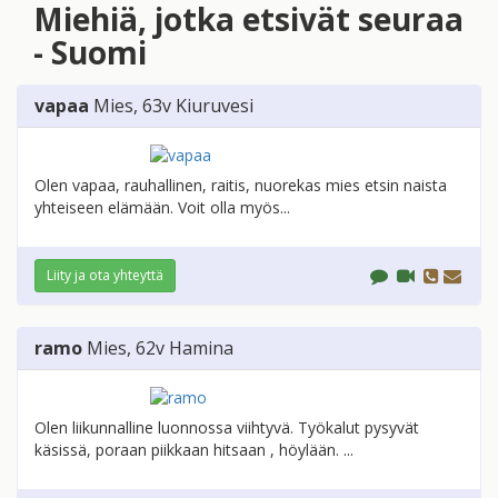
Miehiä, jotka etsivät seuraa
- Suomi
vapaa
Mies
, 63v
Kiuruvesi
Olen vapaa, rauhallinen, raitis, nuorekas mies etsin naista
yhteiseen elämään. Voit olla myös...
Liity ja ota yhteyttä
ramo
Mies
, 62v
Hamina
Olen liikunnalline luonnossa viihtyvä. Työkalut pysyvät
käsissä, poraan piikkaan hitsaan , höylään. ...