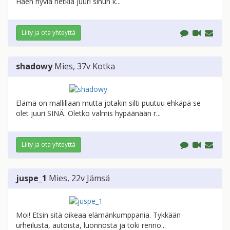
Haen hyviä hetkiä juuri sinun k...
Liity ja ota yhteyttä
shadowy
Mies
, 37v
Kotka
Elämä on mallillaan mutta jotakin silti puutuu ehkäpä se
olet juuri SINÄ. Oletko valmis hypäänään r...
Liity ja ota yhteyttä
juspe_1
Mies
, 22v
Jämsä
Moi! Etsin sitä oikeaa elämänkumppania. Tykkään
urheilusta, autoista, luonnosta ja toki renno...