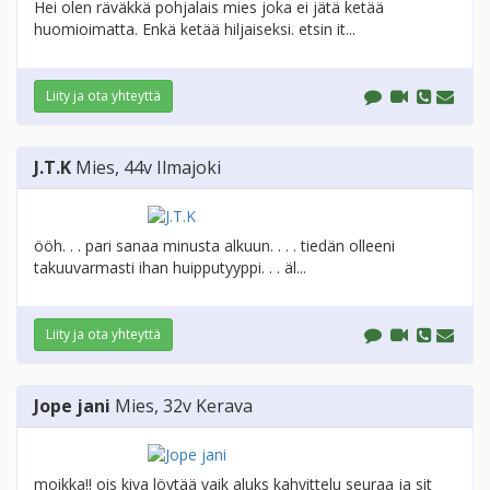
Hei olen räväkkä pohjalais mies joka ei jätä ketää
huomioimatta. Enkä ketää hiljaiseksi. etsin it...
Liity ja ota yhteyttä
J.T.K
Mies
, 44v
Ilmajoki
ööh. . . pari sanaa minusta alkuun. . . . tiedän olleeni
takuuvarmasti ihan huipputyyppi. . . äl...
Liity ja ota yhteyttä
Jope jani
Mies
, 32v
Kerava
moikka!! ois kiva löytää vaik aluks kahvittelu seuraa ja sit