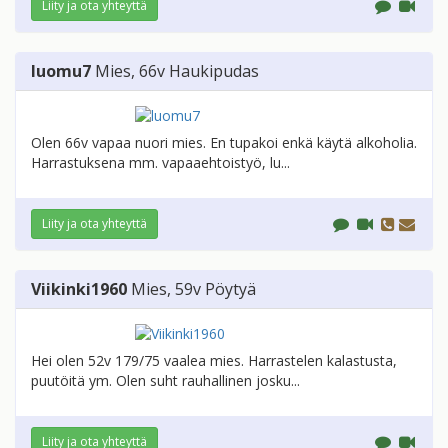
Liity ja ota yhteyttä
luomu7
Mies
, 66v
Haukipudas
Olen 66v vapaa nuori mies. En tupakoi enkä käytä alkoholia.
Harrastuksena mm. vapaaehtoistyö, lu...
Liity ja ota yhteyttä
Viikinki1960
Mies
, 59v
Pöytyä
Hei olen 52v 179/75 vaalea mies. Harrastelen kalastusta,
puutöitä ym. Olen suht rauhallinen josku...
Liity ja ota yhteyttä