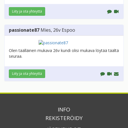
Liity ja ota yhteyttä
passionate87
Mies
, 26v
Espoo
Olen täälläinen mukava 26v kundi olisi mukava löytää täältä
seuraa.
Liity ja ota yhteyttä
INFO
REKISTERÖIDY