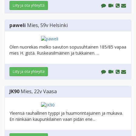
Liity ja ota yhteyttä
paweli
Mies
, 59v
Helsinki
Olen nuorekas melko savuton sopusuhtainen 185/85 vapaa
mies H. gistä. Ruskeasilmäinen ja tukkainen. ...
Liity ja ota yhteyttä
JK90
Mies
, 22v
Vaasa
Yleensä rauhallinen tyyppi ja huumorintajuinen ja mukava.
En niinkään kaupunkilainen vaan pidän ene...