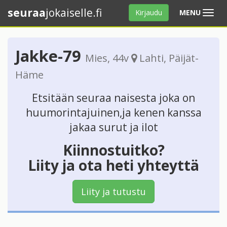
seuraa
jokaiselle.fi
Avaa
Kirjaudu
MENU
valikko
Jakke-79
Mies
, 44v
Lahti
,
Päijät-
Häme
Etsitään seuraa naisesta joka on
huumorintajuinen,ja kenen kanssa
jakaa surut ja ilot
Kiinnostuitko?
Liity ja ota heti yhteyttä
Liity ja tutustu