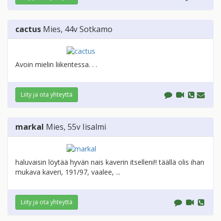
cactus
Mies
, 44v
Sotkamo
Avoin mielin liikentessa. . .
Liity ja ota yhteyttä
markal
Mies
, 55v
Iisalmi
haluvaisin löytää hyvän nais kaverin itselleni!! täällä olis ihan
mukava kaveri, 191/97, vaalee, ...
Liity ja ota yhteyttä