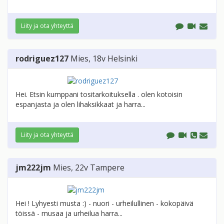
Liity ja ota yhteyttä
rodriguez127
Mies
, 18v
Helsinki
Hei. Etsin kumppani tositarkoituksella . olen kotoisin
espanjasta ja olen lihaksikkaat ja harra...
Liity ja ota yhteyttä
jm222jm
Mies
, 22v
Tampere
Hei ! Lyhyesti musta :) - nuori - urheilullinen - kokopäivä
töissä - musaa ja urheilua harra...