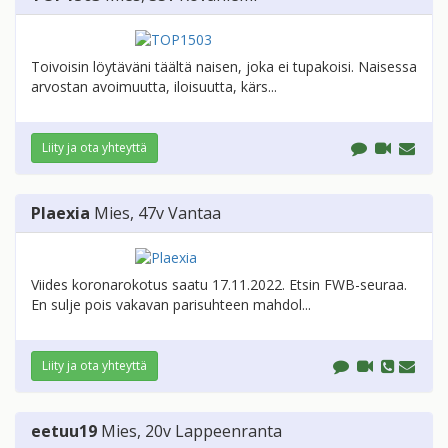
Toivoisin löytäväni täältä naisen, joka ei tupakoisi. Naisessa
arvostan avoimuutta, iloisuutta, kärs...
Liity ja ota yhteyttä
Plaexia
Mies
, 47v
Vantaa
Viides koronarokotus saatu 17.11.2022. Etsin FWB-seuraa.
En sulje pois vakavan parisuhteen mahdol...
Liity ja ota yhteyttä
eetuu19
Mies
, 20v
Lappeenranta