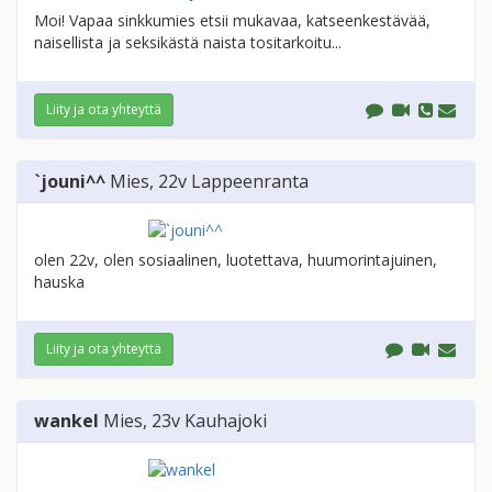
Moi! Vapaa sinkkumies etsii mukavaa, katseenkestävää,
naisellista ja seksikästä naista tositarkoitu...
Liity ja ota yhteyttä
`jouni^^
Mies
, 22v
Lappeenranta
olen 22v, olen sosiaalinen, luotettava, huumorintajuinen,
hauska
Liity ja ota yhteyttä
wankel
Mies
, 23v
Kauhajoki