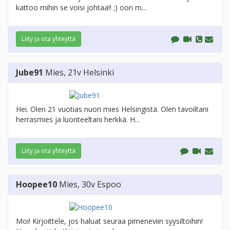
kattoo mihin se voisi johtaa!! ;) oon m...
Liity ja ota yhteyttä
Jube91
Mies
, 21v
Helsinki
Hei. Olen 21 vuotias nuori mies Helsingistä. Olen tavoiltani
herrasmies ja luonteeltani herkkä. H...
Liity ja ota yhteyttä
Hoopee10
Mies
, 30v
Espoo
Moi! Kirjoittele, jos haluat seuraa pimeneviin syysiltoihin!