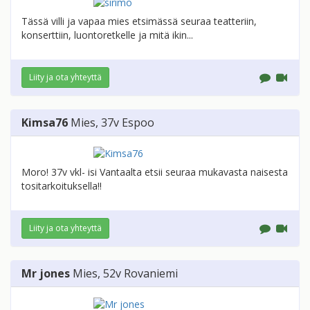
Tässä villi ja vapaa mies etsimässä seuraa teatteriin,
konserttiin, luontoretkelle ja mitä ikin...
Liity ja ota yhteyttä
Kimsa76
Mies
, 37v
Espoo
Moro! 37v vkl- isi Vantaalta etsii seuraa mukavasta naisesta
tositarkoituksella!!
Liity ja ota yhteyttä
Mr jones
Mies
, 52v
Rovaniemi