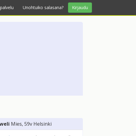
palvelu
Unohtuiko salasana?
Kirjaudu
weli
Mies
, 59v
Helsinki