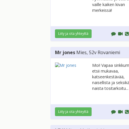
vaille kaiken kivan
merkeissä!
Liity ja ota yhteyttä
Mr jones
Mies
, 52v
Rovaniemi
Moi! Vapaa sinkkum
etsii mukavaa,
katseenkestävää,
naisellista ja seksik
naista tositarkoitu...
Liity ja ota yhteyttä