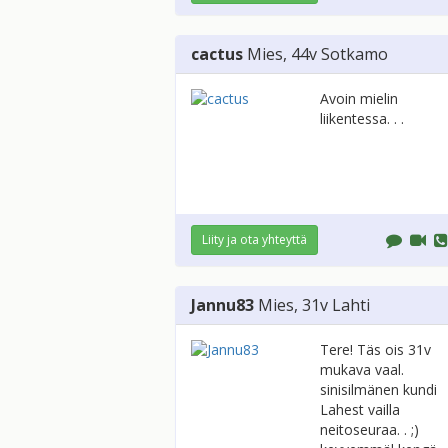
cactus
Mies
, 44v
Sotkamo
Avoin mielin
liikentessa. . .
Liity ja ota yhteyttä
Jannu83
Mies
, 31v
Lahti
Tere! Täs ois 31v
mukava vaal.
sinisilmänen kundi
Lahest vailla
neitoseuraa. . ;)