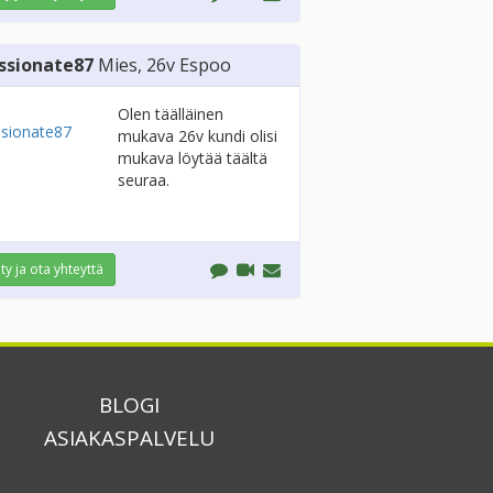
ssionate87
Mies
, 26v
Espoo
Olen täälläinen
mukava 26v kundi olisi
mukava löytää täältä
seuraa.
ity ja ota yhteyttä
BLOGI
ASIAKASPALVELU