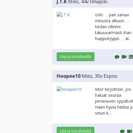
J.T.K
Mies
, 44v
Ilmajoki
ööh. . . pari sanaa
minusta alkuun. . . .
tiedän olleeni
takuuvarmasti ihan
huipputyyppi. . . äl...
Liity ja ota yhteyttä
Hoopee10
Mies
, 30v
Espoo
Moi! Kirjoittele, jos
haluat seuraa
pimeneviin syysiltoih
Haen hyviä hetkiä ju
sinun k...
Liity ja ota yhteyttä