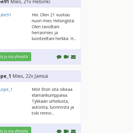
be91
Mies
, 21v
Helsinki
Hei. Olen 21 vuotias
nuori mies Helsingistä.
Olen tavoiltani
herrasmies ja
luonteeltani herkkä. H...
ity ja ota yhteyttä
spe_1
Mies
, 22v
Jämsä
Moi! Etsin sitä oikeaa
elämänkumppania.
Tykkään urheilusta,
autoista, luonnosta ja
toki renno...
ity ja ota yhteyttä