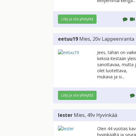
kevyemmäl kengä...
Liity ja ota yhteyttä
eetuu19
Mies
, 20v
Lappeenranta
Jees, tähän on vaik
keksiä itestään ylei
sanottavaa, mutta 
olet luotettava,
mukava ja si...
Liity ja ota yhteyttä
lester
Mies
, 49v
Hyvinkää
Olen 44 vuotias kav
hyvinkäältä ja seur