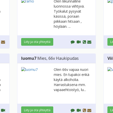
Olen liikunnalline
luonnossa viihtyvä.
n
Työkalut pysyvät
käsissä, poraan
piikkaan hitsaan ,
höylään. ...
Liity ja ota yhteyttä
Li
luomu7
Mies
, 66v
Haukipudas
Vi
Olen 66v vapaa nuori
mies. En tupakoi enkä
a
käytä alkoholia.
n
Harrastuksena mm.
n
vapaaehtoistyö, lu...
Liity ja ota yhteyttä
Li