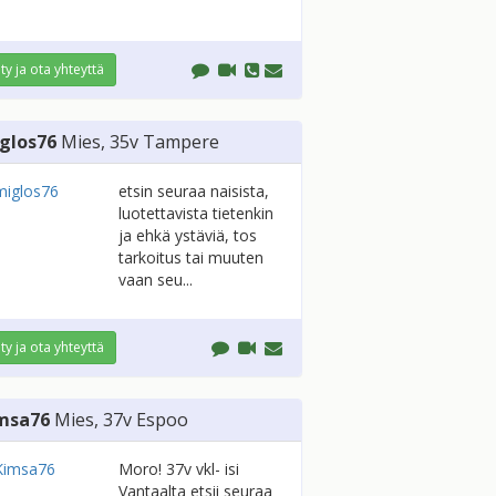
ity ja ota yhteyttä
glos76
Mies
, 35v
Tampere
etsin seuraa naisista,
luotettavista tietenkin
ja ehkä ystäviä, tos
tarkoitus tai muuten
vaan seu...
ity ja ota yhteyttä
msa76
Mies
, 37v
Espoo
Moro! 37v vkl- isi
Vantaalta etsii seuraa