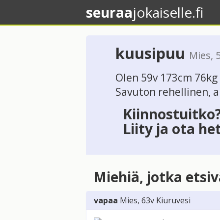
seuraa
jokaiselle.fi
kuusipuu
Mies
, 
Olen 59v 173cm 76kg 
Savuton rehellinen, al
Kiinnostuitko
Liity ja ota he
Miehiä, jotka etsi
vapaa
Mies
, 63v
Kiuruvesi