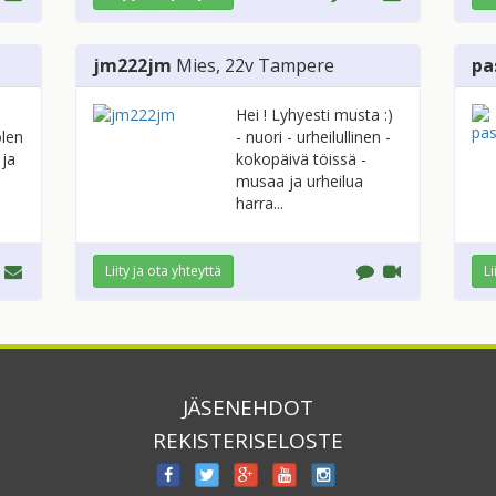
jm222jm
Mies
, 22v
Tampere
pa
Hei ! Lyhyesti musta :)
olen
- nuori - urheilullinen -
 ja
kokopäivä töissä -
musaa ja urheilua
harra...
Liity ja ota yhteyttä
Li
JÄSENEHDOT
REKISTERISELOSTE