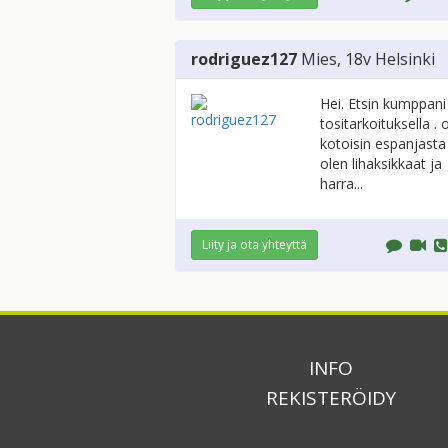
rodriguez127
Mies
, 18v
Helsinki
Hei. Etsin kumppani
tositarkoituksella . 
kotoisin espanjasta
olen lihaksikkaat ja
harra...
Liity ja ota yhteyttä
INFO
REKISTERÖIDY