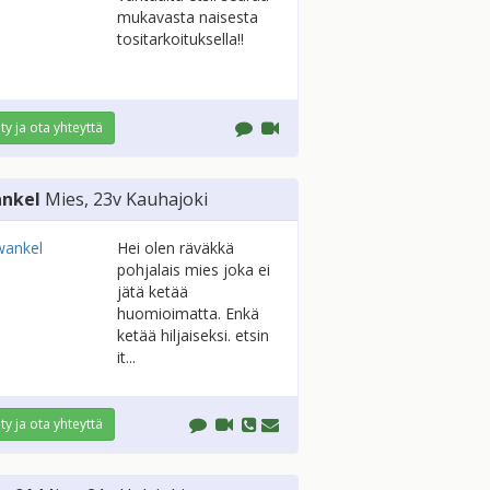
mukavasta naisesta
tositarkoituksella!!
ity ja ota yhteyttä
nkel
Mies
, 23v
Kauhajoki
Hei olen räväkkä
pohjalais mies joka ei
jätä ketää
huomioimatta. Enkä
ketää hiljaiseksi. etsin
it...
ity ja ota yhteyttä