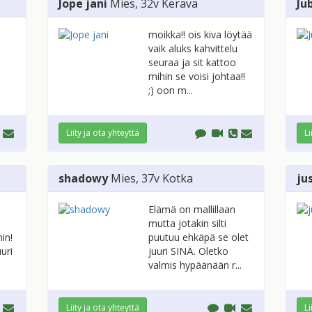
Jope jani
Mies
, 32v
Kerava
Ju
moikka!! ois kiva löytää
vaik aluks kahvittelu
seuraa ja sit kattoo
mihin se voisi johtaa!!
;) oon m...
Liity ja ota yhteyttä
Li
shadowy
Mies
, 37v
Kotka
ju
Elämä on mallillaan
mutta jotakin silti
in!
puutuu ehkäpä se olet
uri
juuri SINÄ. Oletko
valmis hypäänään r...
Liity ja ota yhteyttä
Li