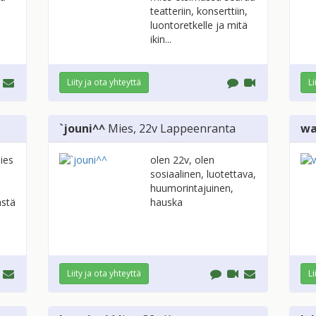
teatteriin, konserttiin,
luontoretkelle ja mitä
ikin...
Liity ja ota yhteyttä
Li
`jouni^^
Mies
, 22v
Lappeenranta
wa
ies
olen 22v, olen
sosiaalinen, luotettava,
huumorintajuinen,
ästä
hauska
Liity ja ota yhteyttä
Li