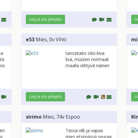
Liity ja ota yhteyttä
Li
e53
Mies
, 0v
Vihti
mi
ea
tanssitaito olisi kiva
stä
lisä, muuten normaali
jos
maalla viihtyvä nainen
Liity ja ota yhteyttä
Li
sirimo
Mies
, 74v
Espoo
Ki
eri
Tässä villi ja vapaa
aa
mies etsimässä seuraa