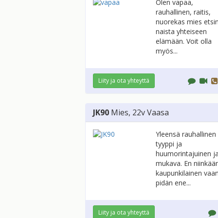
Olen vapaa,
rauhallinen, raitis,
nuorekas mies etsi
naista yhteiseen
elämään. Voit olla
myös...
Liity ja ota yhteyttä
JK90
Mies
, 22v
Vaasa
Yleensä rauhallinen
tyyppi ja
huumorintajuinen j
mukava. En niinkää
kaupunkilainen vaa
pidän ene...
Liity ja ota yhteyttä