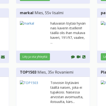
markal
Mies
, 55v
Iisalmi
pa
haluvaisin löytää hyvän
nais kaverin itselleni!!
täällä olis ihan mukava
kaveri, 191/97, vaalee,
...
Liity ja ota yhteyttä
Li
TOP1503
Mies
, 35v
Rovaniemi
Pl
Toivoisin löytäväni
täältä naisen, joka ei
tupakoisi. Naisessa
arvostan avoimuutta,
iloisuutta, kärs...