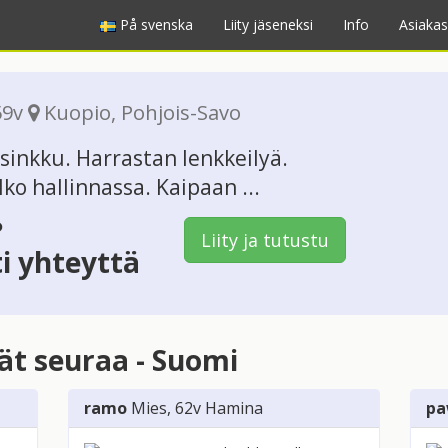
På svenska
Liity jäseneksi
Info
Asiakas
59v
Kuopio
,
Pohjois-Savo
sinkku. Harrastan lenkkeilyä.
ko hallinnassa. Kaipaan ...
?
Liity ja tutustu
ti yhteyttä
vät seuraa - Suomi
ramo
Mies
, 62v
Hamina
pa