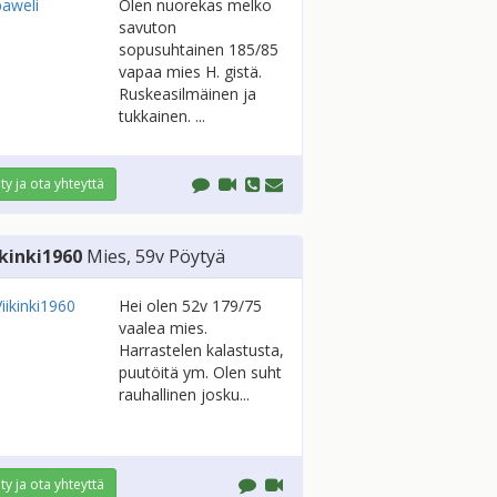
Olen nuorekas melko
savuton
sopusuhtainen 185/85
vapaa mies H. gistä.
Ruskeasilmäinen ja
tukkainen. ...
ity ja ota yhteyttä
ikinki1960
Mies
, 59v
Pöytyä
Hei olen 52v 179/75
vaalea mies.
Harrastelen kalastusta,
puutöitä ym. Olen suht
rauhallinen josku...
ity ja ota yhteyttä