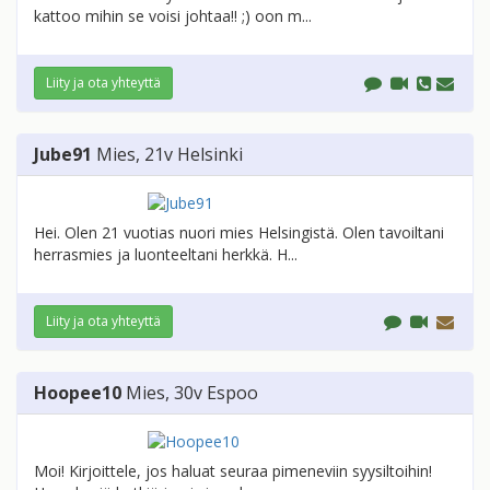
kattoo mihin se voisi johtaa!! ;) oon m...
Liity ja ota yhteyttä
Jube91
Mies
, 21v
Helsinki
Hei. Olen 21 vuotias nuori mies Helsingistä. Olen tavoiltani
herrasmies ja luonteeltani herkkä. H...
Liity ja ota yhteyttä
Hoopee10
Mies
, 30v
Espoo
Moi! Kirjoittele, jos haluat seuraa pimeneviin syysiltoihin!