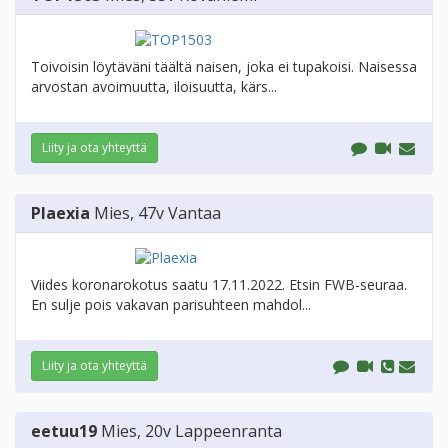
Toivoisin löytäväni täältä naisen, joka ei tupakoisi. Naisessa
arvostan avoimuutta, iloisuutta, kärs...
Liity ja ota yhteyttä
Plaexia
Mies
, 47v
Vantaa
Viides koronarokotus saatu 17.11.2022. Etsin FWB-seuraa.
En sulje pois vakavan parisuhteen mahdol...
Liity ja ota yhteyttä
eetuu19
Mies
, 20v
Lappeenranta