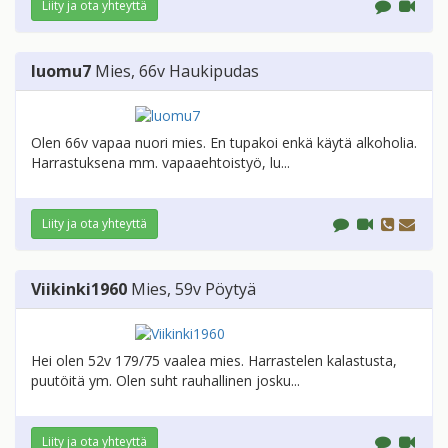
Liity ja ota yhteyttä
luomu7
Mies
, 66v
Haukipudas
Olen 66v vapaa nuori mies. En tupakoi enkä käytä alkoholia.
Harrastuksena mm. vapaaehtoistyö, lu...
Liity ja ota yhteyttä
Viikinki1960
Mies
, 59v
Pöytyä
Hei olen 52v 179/75 vaalea mies. Harrastelen kalastusta,
puutöitä ym. Olen suht rauhallinen josku...
Liity ja ota yhteyttä