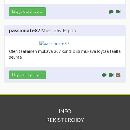
Liity ja ota yhteyttä
passionate87
Mies
, 26v
Espoo
Olen täälläinen mukava 26v kundi olisi mukava löytää täältä
seuraa.
Liity ja ota yhteyttä
INFO
REKISTERÖIDY