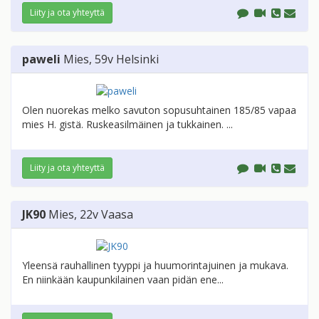
Liity ja ota yhteyttä
paweli
Mies
, 59v
Helsinki
Olen nuorekas melko savuton sopusuhtainen 185/85 vapaa
mies H. gistä. Ruskeasilmäinen ja tukkainen. ...
Liity ja ota yhteyttä
JK90
Mies
, 22v
Vaasa
Yleensä rauhallinen tyyppi ja huumorintajuinen ja mukava.
En niinkään kaupunkilainen vaan pidän ene...