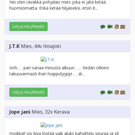
Hei olen räväkkä pohjalais mies joka ei jätä ketää
huomioimatta. Enkä ketää hiljaiseksi. etsin it...
Liity ja ota yhteyttä
J.T.K
Mies
, 44v
Ilmajoki
ööh. . . pari sanaa minusta alkuun. . . . tiedän olleeni
takuuvarmasti ihan huipputyyppi. . . äl...
Liity ja ota yhteyttä
Jope jani
Mies
, 32v
Kerava
moikka!! ois kiva löytää vaik aluks kahvittelu seuraa ja sit