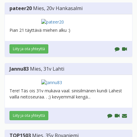
pateer20
Mies
, 20v
Hankasalmi
Pian 21 täyttävä miehen alku :)
Liity ja ota yhteyttä
Jannu83
Mies
, 31v
Lahti
Tere! Täs ois 31v mukava vaal. sinisilmänen kundi Lahest
vailla neitoseuraa. . ;) kevyemmäl kengä...
Liity ja ota yhteyttä
TOP1503
Mies
, 35v
Rovaniemi