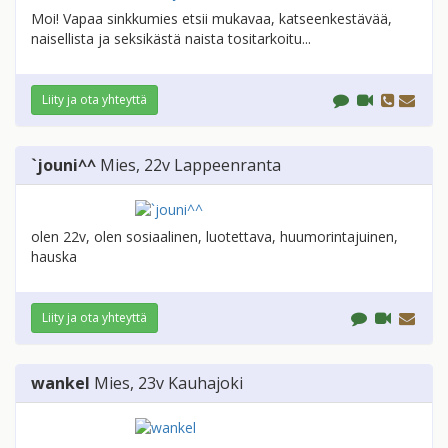
Moi! Vapaa sinkkumies etsii mukavaa, katseenkestävää,
naisellista ja seksikästä naista tositarkoitu...
Liity ja ota yhteyttä
`jouni^^
Mies
, 22v
Lappeenranta
olen 22v, olen sosiaalinen, luotettava, huumorintajuinen,
hauska
Liity ja ota yhteyttä
wankel
Mies
, 23v
Kauhajoki