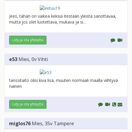
Jees, tähän on vaikea keksiä itestään yleistä sanottavaa,
mutta jos olet luotettava, mukava ja si...
Liity ja ota yhteyttä
e53
Mies
, 0v
Vihti
tanssitaito olisi kiva lisä, muuten normaali maalla viihtyvä
nainen
Liity ja ota yhteyttä
miglos76
Mies
, 35v
Tampere