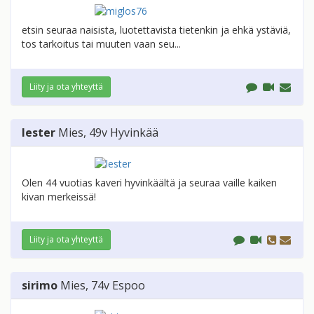
etsin seuraa naisista, luotettavista tietenkin ja ehkä ystäviä,
tos tarkoitus tai muuten vaan seu...
Liity ja ota yhteyttä
lester
Mies
, 49v
Hyvinkää
Olen 44 vuotias kaveri hyvinkäältä ja seuraa vaille kaiken
kivan merkeissä!
Liity ja ota yhteyttä
sirimo
Mies
, 74v
Espoo