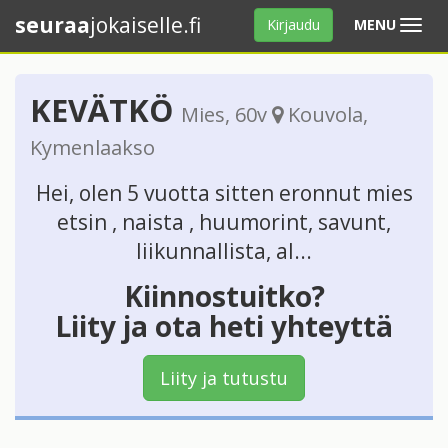
seuraa
jokaiselle.fi
Avaa
Kirjaudu
MENU
valikko
KEVÄTKÖ
Mies
, 60v
Kouvola
,
Kymenlaakso
Hei, olen 5 vuotta sitten eronnut mies
etsin , naista , huumorint, savunt,
liikunnallista, al...
Kiinnostuitko?
Liity ja ota heti yhteyttä
Liity ja tutustu