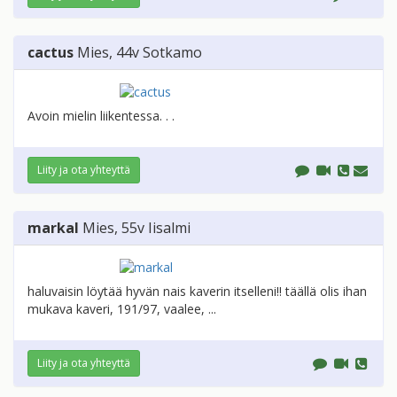
cactus
Mies
, 44v
Sotkamo
Avoin mielin liikentessa. . .
Liity ja ota yhteyttä
markal
Mies
, 55v
Iisalmi
haluvaisin löytää hyvän nais kaverin itselleni!! täällä olis ihan
mukava kaveri, 191/97, vaalee, ...
Liity ja ota yhteyttä