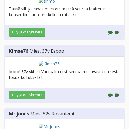
Tässä villi ja vapaa mies etsimässä seuraa teatteriin,
konserttiin, luontoretkelle ja mitä ikin...
Liity ja ota yhteyttä
Kimsa76
Mies
, 37v
Espoo
Moro! 37v vkl- isi Vantaalta etsii seuraa mukavasta naisesta
tositarkoituksella!!
Liity ja ota yhteyttä
Mr jones
Mies
, 52v
Rovaniemi