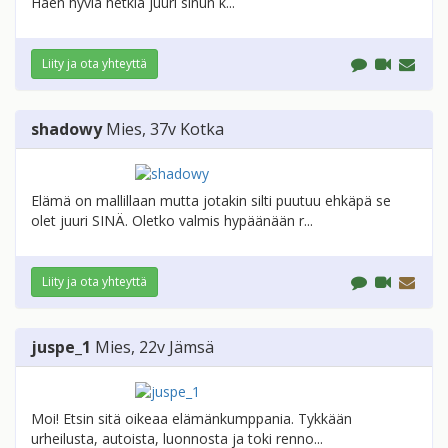
Haen hyviä hetkiä juuri sinun k...
Liity ja ota yhteyttä
shadowy
Mies
, 37v
Kotka
Elämä on mallillaan mutta jotakin silti puutuu ehkäpä se
olet juuri SINÄ. Oletko valmis hypäänään r...
Liity ja ota yhteyttä
juspe_1
Mies
, 22v
Jämsä
Moi! Etsin sitä oikeaa elämänkumppania. Tykkään
urheilusta, autoista, luonnosta ja toki renno...