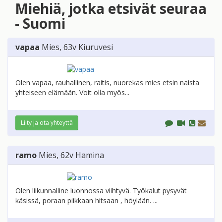
Miehiä, jotka etsivät seuraa
- Suomi
vapaa
Mies
, 63v
Kiuruvesi
Olen vapaa, rauhallinen, raitis, nuorekas mies etsin naista
yhteiseen elämään. Voit olla myös...
Liity ja ota yhteyttä
ramo
Mies
, 62v
Hamina
Olen liikunnalline luonnossa viihtyvä. Työkalut pysyvät
käsissä, poraan piikkaan hitsaan , höylään. ...