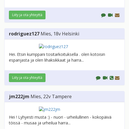
Liity ja ota yhteyttä
rodriguez127
Mies
, 18v
Helsinki
Hei. Etsin kumppani tositarkoituksella . olen kotoisin
espanjasta ja olen lihaksikkaat ja harra...
Liity ja ota yhteyttä
jm222jm
Mies
, 22v
Tampere
Hei ! Lyhyesti musta :) - nuori - urheilullinen - kokopäivä
töissä - musaa ja urheilua harra...