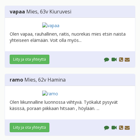
vapaa
Mies
, 63v
Kiuruvesi
Olen vapaa, rauhallinen, raitis, nuorekas mies etsin naista
yhteiseen elämään. Voit olla myös...
Liity ja ota yhteyttä
ramo
Mies
, 62v
Hamina
Olen liikunnalline luonnossa viihtyvä. Työkalut pysyvät
käsissä, poraan piikkaan hitsaan , höylään. ...
Liity ja ota yhteyttä