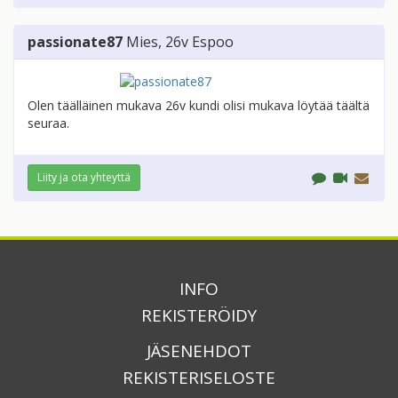
passionate87
Mies
, 26v
Espoo
Olen täälläinen mukava 26v kundi olisi mukava löytää täältä
seuraa.
Liity ja ota yhteyttä
INFO
REKISTERÖIDY
JÄSENEHDOT
REKISTERISELOSTE