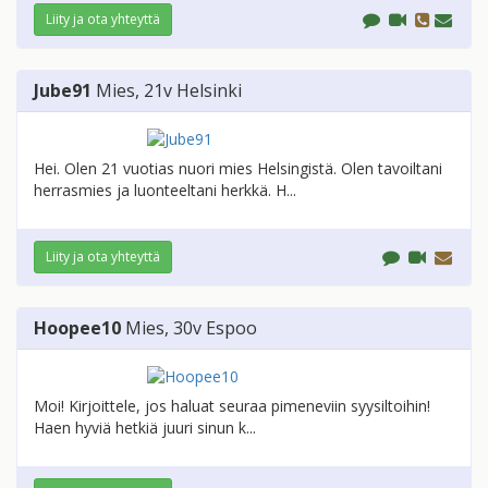
Liity ja ota yhteyttä
Jube91
Mies
, 21v
Helsinki
Hei. Olen 21 vuotias nuori mies Helsingistä. Olen tavoiltani
herrasmies ja luonteeltani herkkä. H...
Liity ja ota yhteyttä
Hoopee10
Mies
, 30v
Espoo
Moi! Kirjoittele, jos haluat seuraa pimeneviin syysiltoihin!
Haen hyviä hetkiä juuri sinun k...