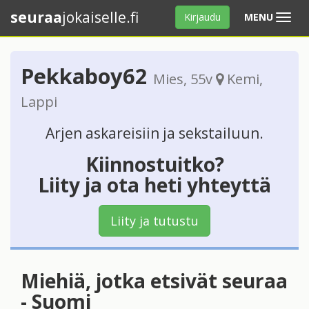
seuraa
jokaiselle.fi
Avaa
Kirjaudu
MENU
valikko
Pekkaboy62
Mies
, 55v
Kemi
,
Lappi
Arjen askareisiin ja sekstailuun.
Kiinnostuitko?
Liity ja ota heti yhteyttä
Liity ja tutustu
Miehiä, jotka etsivät seuraa
- Suomi