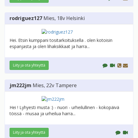
rodriguez127
Mies
, 18v
Helsinki
Hei. Etsin kumppani tositarkoituksella . olen kotoisin
espanjasta ja olen lihaksikkaat ja harra...
Liity ja ota yhteyttä
jm222jm
Mies
, 22v
Tampere
Hei ! Lyhyesti musta :) - nuori - urheilullinen - kokopäivä
töissä - musaa ja urheilua harra...
Liity ja ota yhteyttä