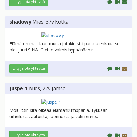
Liity ja ota yhteyttä
shadowy
Mies
, 37v
Kotka
Elämä on mallillaan mutta jotakin silti puutuu ehkäpä se
olet juuri SINÄ. Oletko valmis hypäänään r...
Liity ja ota yhteyttä
juspe_1
Mies
, 22v
Jämsä
Moi! Etsin sitä oikeaa elämänkumppania. Tykkään
urheilusta, autoista, luonnosta ja toki renno...
Liity ja ota yhteyttä