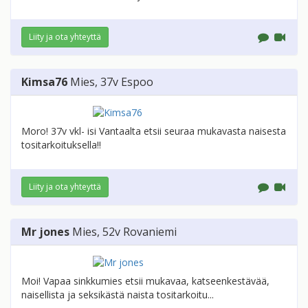
Liity ja ota yhteyttä
Kimsa76
Mies
, 37v
Espoo
Moro! 37v vkl- isi Vantaalta etsii seuraa mukavasta naisesta
tositarkoituksella!!
Liity ja ota yhteyttä
Mr jones
Mies
, 52v
Rovaniemi
Moi! Vapaa sinkkumies etsii mukavaa, katseenkestävää,
naisellista ja seksikästä naista tositarkoitu...