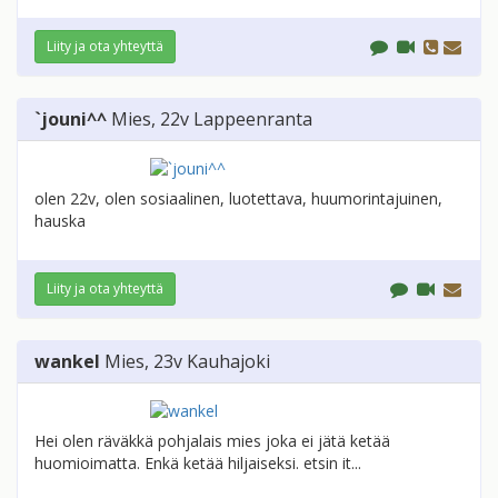
Liity ja ota yhteyttä
`jouni^^
Mies
, 22v
Lappeenranta
olen 22v, olen sosiaalinen, luotettava, huumorintajuinen,
hauska
Liity ja ota yhteyttä
wankel
Mies
, 23v
Kauhajoki
Hei olen räväkkä pohjalais mies joka ei jätä ketää
huomioimatta. Enkä ketää hiljaiseksi. etsin it...