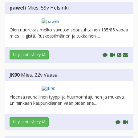
paweli
Mies
, 59v
Helsinki
Olen nuorekas melko savuton sopusuhtainen 185/85 vapaa
mies H. gistä. Ruskeasilmäinen ja tukkainen. ...
Liity ja ota yhteyttä
JK90
Mies
, 22v
Vaasa
Yleensä rauhallinen tyyppi ja huumorintajuinen ja mukava.
En niinkään kaupunkilainen vaan pidän ene...
Liity ja ota yhteyttä