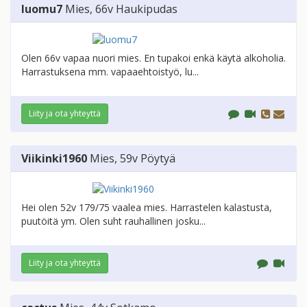
luomu7
Mies
, 66v
Haukipudas
Olen 66v vapaa nuori mies. En tupakoi enkä käytä alkoholia.
Harrastuksena mm. vapaaehtoistyö, lu...
Liity ja ota yhteyttä
Viikinki1960
Mies
, 59v
Pöytyä
Hei olen 52v 179/75 vaalea mies. Harrastelen kalastusta,
puutöitä ym. Olen suht rauhallinen josku...
Liity ja ota yhteyttä