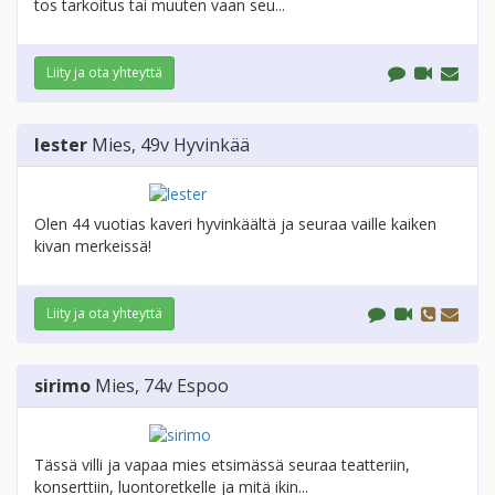
tos tarkoitus tai muuten vaan seu...
Liity ja ota yhteyttä
lester
Mies
, 49v
Hyvinkää
Olen 44 vuotias kaveri hyvinkäältä ja seuraa vaille kaiken
kivan merkeissä!
Liity ja ota yhteyttä
sirimo
Mies
, 74v
Espoo
Tässä villi ja vapaa mies etsimässä seuraa teatteriin,
konserttiin, luontoretkelle ja mitä ikin...