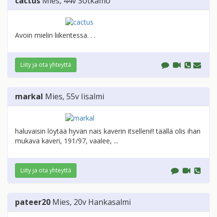
cactus
Mies
, 44v
Sotkamo
Avoin mielin liikentessa. . .
Liity ja ota yhteyttä
markal
Mies
, 55v
Iisalmi
haluvaisin löytää hyvän nais kaverin itselleni!! täällä olis ihan
mukava kaveri, 191/97, vaalee, ...
Liity ja ota yhteyttä
pateer20
Mies
, 20v
Hankasalmi