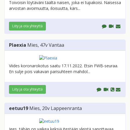
Toivoisin löytäväni täältä naisen, joka ei tupakoisi. Naisessa
arvostan avoimuutta, iloisuutta, kärs...
Liity ja ota yhteyttä
Plaexia
Mies
, 47v
Vantaa
Viides koronarokotus saatu 17.11.2022. Etsin FWB-seuraa.
En sulje pois vakavan parisuhteen mahdol...
Liity ja ota yhteyttä
eetuu19
Mies
, 20v
Lappeenranta
Jees, tähän on vaikea keksiä itestään yleistä sanottavaa,