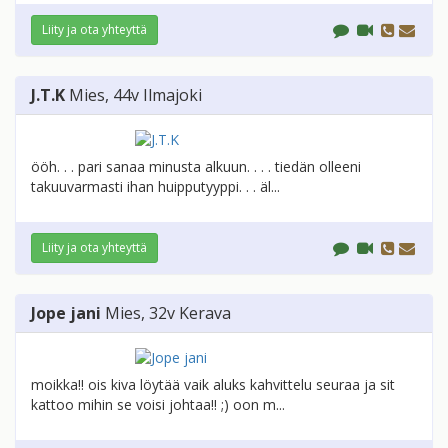
Liity ja ota yhteyttä
J.T.K
Mies
, 44v
Ilmajoki
ööh. . . pari sanaa minusta alkuun. . . . tiedän olleeni
takuuvarmasti ihan huipputyyppi. . . äl...
Liity ja ota yhteyttä
Jope jani
Mies
, 32v
Kerava
moikka!! ois kiva löytää vaik aluks kahvittelu seuraa ja sit
kattoo mihin se voisi johtaa!! ;) oon m...