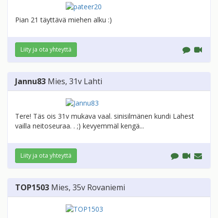
Pian 21 täyttävä miehen alku :)
Liity ja ota yhteyttä
Jannu83
Mies
, 31v
Lahti
Tere! Täs ois 31v mukava vaal. sinisilmänen kundi Lahest
vailla neitoseuraa. . ;) kevyemmäl kengä...
Liity ja ota yhteyttä
TOP1503
Mies
, 35v
Rovaniemi