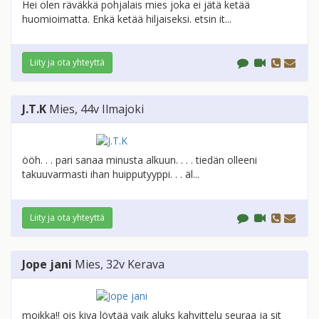
Hei olen räväkkä pohjalais mies joka ei jätä ketää
huomioimatta. Enkä ketää hiljaiseksi. etsin it...
Liity ja ota yhteyttä
J.T.K
Mies
, 44v
Ilmajoki
ööh. . . pari sanaa minusta alkuun. . . . tiedän olleeni
takuuvarmasti ihan huipputyyppi. . . äl...
Liity ja ota yhteyttä
Jope jani
Mies
, 32v
Kerava
moikka!! ois kiva löytää vaik aluks kahvittelu seuraa ja sit