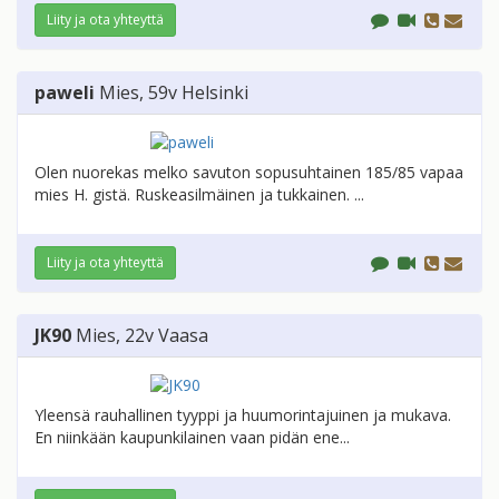
Liity ja ota yhteyttä
paweli
Mies
, 59v
Helsinki
Olen nuorekas melko savuton sopusuhtainen 185/85 vapaa
mies H. gistä. Ruskeasilmäinen ja tukkainen. ...
Liity ja ota yhteyttä
JK90
Mies
, 22v
Vaasa
Yleensä rauhallinen tyyppi ja huumorintajuinen ja mukava.
En niinkään kaupunkilainen vaan pidän ene...