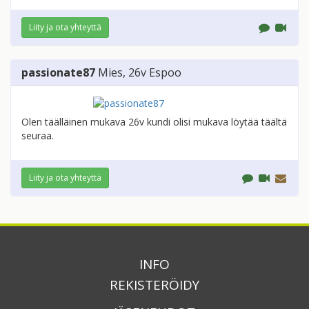
Liity ja ota yhteyttä
passionate87
Mies
, 26v
Espoo
Olen täälläinen mukava 26v kundi olisi mukava löytää täältä
seuraa.
Liity ja ota yhteyttä
INFO
REKISTERÖIDY