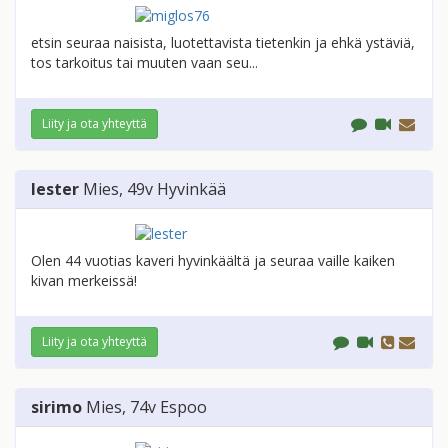
etsin seuraa naisista, luotettavista tietenkin ja ehkä ystäviä,
tos tarkoitus tai muuten vaan seu...
Liity ja ota yhteyttä
lester
Mies
, 49v
Hyvinkää
Olen 44 vuotias kaveri hyvinkäältä ja seuraa vaille kaiken
kivan merkeissä!
Liity ja ota yhteyttä
sirimo
Mies
, 74v
Espoo