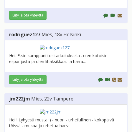
Liity ja ota yhteyttä
rodriguez127
Mies
, 18v
Helsinki
Hei. Etsin kumppani tositarkoituksella . olen kotoisin
espanjasta ja olen lihaksikkaat ja harra...
Liity ja ota yhteyttä
jm222jm
Mies
, 22v
Tampere
Hei ! Lyhyesti musta :) - nuori - urheilullinen - kokopäivä
töissä - musaa ja urheilua harra...