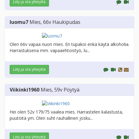
Liity ja ota yhteyttä
luomu7
Mies
, 66v
Haukipudas
Olen 66v vapaa nuori mies. En tupakoi enkä käytä alkoholia.
Harrastuksena mm. vapaaehtoistyö, lu...
Liity ja ota yhteyttä
Viikinki1960
Mies
, 59v
Pöytyä
Hei olen 52v 179/75 vaalea mies. Harrastelen kalastusta,
puutöitä ym. Olen suht rauhallinen josku...
Liity ja ota yhteyttä