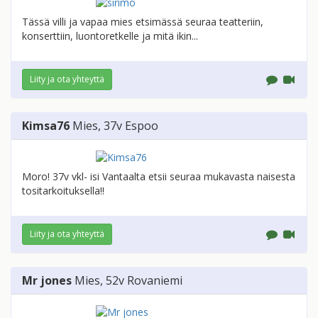
Tässä villi ja vapaa mies etsimässä seuraa teatteriin,
konserttiin, luontoretkelle ja mitä ikin...
Liity ja ota yhteyttä
Kimsa76
Mies
, 37v
Espoo
Moro! 37v vkl- isi Vantaalta etsii seuraa mukavasta naisesta
tositarkoituksella!!
Liity ja ota yhteyttä
Mr jones
Mies
, 52v
Rovaniemi