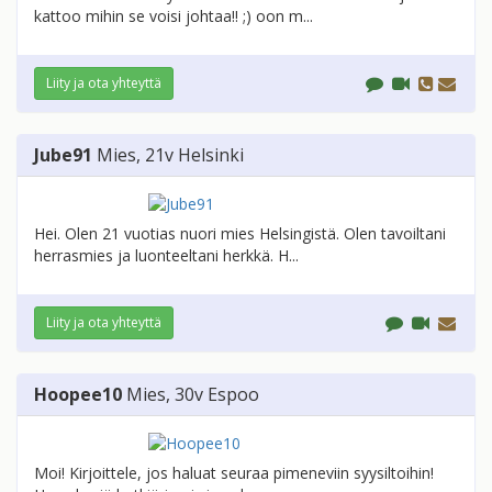
kattoo mihin se voisi johtaa!! ;) oon m...
Liity ja ota yhteyttä
Jube91
Mies
, 21v
Helsinki
Hei. Olen 21 vuotias nuori mies Helsingistä. Olen tavoiltani
herrasmies ja luonteeltani herkkä. H...
Liity ja ota yhteyttä
Hoopee10
Mies
, 30v
Espoo
Moi! Kirjoittele, jos haluat seuraa pimeneviin syysiltoihin!