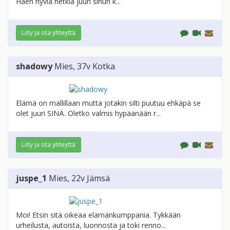
Haen hyviä hetkiä juuri sinun k...
Liity ja ota yhteyttä
shadowy
Mies
, 37v
Kotka
Elämä on mallillaan mutta jotakin silti puutuu ehkäpä se
olet juuri SINÄ. Oletko valmis hypäänään r...
Liity ja ota yhteyttä
juspe_1
Mies
, 22v
Jämsä
Moi! Etsin sitä oikeaa elämänkumppania. Tykkään
urheilusta, autoista, luonnosta ja toki renno...