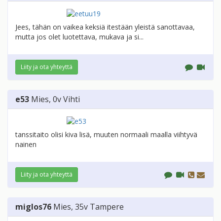
Jees, tähän on vaikea keksiä itestään yleistä sanottavaa,
mutta jos olet luotettava, mukava ja si...
Liity ja ota yhteyttä
e53
Mies
, 0v
Vihti
tanssitaito olisi kiva lisä, muuten normaali maalla viihtyvä
nainen
Liity ja ota yhteyttä
miglos76
Mies
, 35v
Tampere