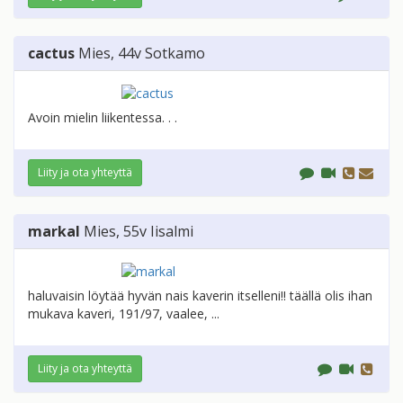
cactus
Mies
, 44v
Sotkamo
Avoin mielin liikentessa. . .
Liity ja ota yhteyttä
markal
Mies
, 55v
Iisalmi
haluvaisin löytää hyvän nais kaverin itselleni!! täällä olis ihan
mukava kaveri, 191/97, vaalee, ...
Liity ja ota yhteyttä