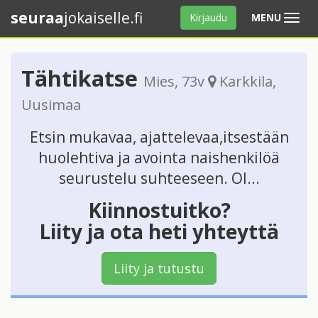
seuraa
jokaiselle.fi
Avaa
Kirjaudu
MENU
valikko
Tähtikatse
Mies
, 73v
Karkkila
,
Uusimaa
Etsin mukavaa, ajattelevaa,itsestään
huolehtiva ja avointa naishenkilöä
seurustelu suhteeseen. Ol...
Kiinnostuitko?
Liity ja ota heti yhteyttä
Liity ja tutustu