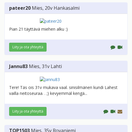
pateer20
Mies
, 20v
Hankasalmi
Pian 21 täyttävä miehen alku :)
Liity ja ota yhteyttä
Jannu83
Mies
, 31v
Lahti
Tere! Täs ois 31v mukava vaal. sinisilmänen kundi Lahest
vailla neitoseuraa. . ;) kevyemmäl kengä...
Liity ja ota yhteyttä
TOP1503
Mies
, 35v
Rovaniemi