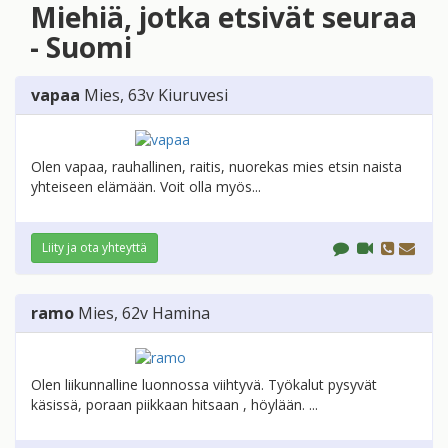
Miehiä, jotka etsivät seuraa
- Suomi
vapaa
Mies
, 63v
Kiuruvesi
Olen vapaa, rauhallinen, raitis, nuorekas mies etsin naista
yhteiseen elämään. Voit olla myös...
Liity ja ota yhteyttä
ramo
Mies
, 62v
Hamina
Olen liikunnalline luonnossa viihtyvä. Työkalut pysyvät
käsissä, poraan piikkaan hitsaan , höylään. ...