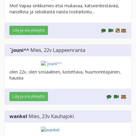
Moi! Vapaa sinkkumies etsii mukavaa, katseenkestävää,
naisellista ja seksikästä naista tositarkoitu...
Liity ja ota yhteyttä
`jouni^^
Mies
, 22v
Lappeenranta
olen 22v, olen sosiaalinen, luotettava, huumorintajuinen,
hauska
Liity ja ota yhteyttä
wankel
Mies
, 23v
Kauhajoki