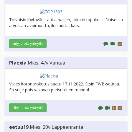
Toivoisin löytäväni täältä naisen, joka ei tupakoisi. Naisessa
arvostan avoimuutta, iloisuutta, kärs...
Liity ja ota yhteyttä
Plaexia
Mies
, 47v
Vantaa
Viides koronarokotus saatu 17.11.2022. Etsin FWB-seuraa.
En sulje pois vakavan parisuhteen mahdol...
Liity ja ota yhteyttä
eetuu19
Mies
, 20v
Lappeenranta