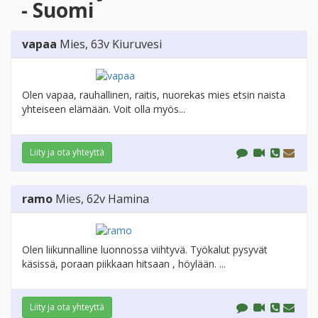
- Suomi
vapaa
Mies
, 63v
Kiuruvesi
Olen vapaa, rauhallinen, raitis, nuorekas mies etsin naista
yhteiseen elämään. Voit olla myös...
Liity ja ota yhteyttä
ramo
Mies
, 62v
Hamina
Olen liikunnalline luonnossa viihtyvä. Työkalut pysyvät
käsissä, poraan piikkaan hitsaan , höylään. ...
Liity ja ota yhteyttä