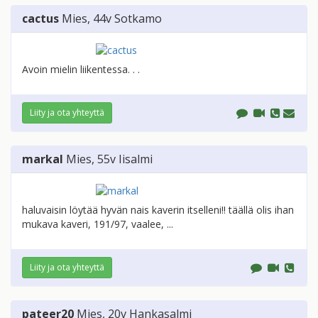
cactus
Mies
, 44v
Sotkamo
Avoin mielin liikentessa. . .
Liity ja ota yhteyttä
markal
Mies
, 55v
Iisalmi
haluvaisin löytää hyvän nais kaverin itselleni!! täällä olis ihan
mukava kaveri, 191/97, vaalee, ...
Liity ja ota yhteyttä
pateer20
Mies
, 20v
Hankasalmi