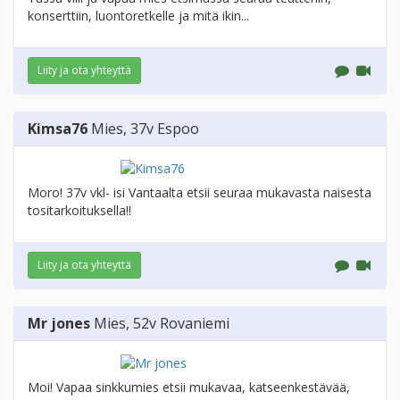
konserttiin, luontoretkelle ja mitä ikin...
Liity ja ota yhteyttä
Kimsa76
Mies
, 37v
Espoo
Moro! 37v vkl- isi Vantaalta etsii seuraa mukavasta naisesta
tositarkoituksella!!
Liity ja ota yhteyttä
Mr jones
Mies
, 52v
Rovaniemi
Moi! Vapaa sinkkumies etsii mukavaa, katseenkestävää,