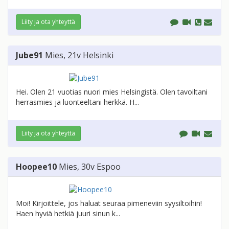
Liity ja ota yhteyttä
Jube91
Mies
, 21v
Helsinki
Hei. Olen 21 vuotias nuori mies Helsingistä. Olen tavoiltani
herrasmies ja luonteeltani herkkä. H...
Liity ja ota yhteyttä
Hoopee10
Mies
, 30v
Espoo
Moi! Kirjoittele, jos haluat seuraa pimeneviin syysiltoihin!
Haen hyviä hetkiä juuri sinun k...