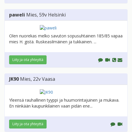
paweli
Mies
, 59v
Helsinki
Olen nuorekas melko savuton sopusuhtainen 185/85 vapaa
mies H. gistä. Ruskeasilmäinen ja tukkainen. ...
Liity ja ota yhteyttä
JK90
Mies
, 22v
Vaasa
Yleensä rauhallinen tyyppi ja huumorintajuinen ja mukava.
En niinkään kaupunkilainen vaan pidän ene...
Liity ja ota yhteyttä