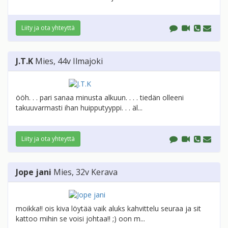
Liity ja ota yhteyttä
J.T.K
Mies
, 44v
Ilmajoki
ööh. . . pari sanaa minusta alkuun. . . . tiedän olleeni
takuuvarmasti ihan huipputyyppi. . . äl...
Liity ja ota yhteyttä
Jope jani
Mies
, 32v
Kerava
moikka!! ois kiva löytää vaik aluks kahvittelu seuraa ja sit
kattoo mihin se voisi johtaa!! ;) oon m...