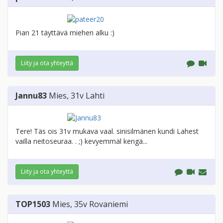
Pian 21 täyttävä miehen alku :)
Liity ja ota yhteyttä
Jannu83
Mies
, 31v
Lahti
Tere! Täs ois 31v mukava vaal. sinisilmänen kundi Lahest
vailla neitoseuraa. . ;) kevyemmäl kengä...
Liity ja ota yhteyttä
TOP1503
Mies
, 35v
Rovaniemi