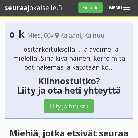
seuraa
jokaiselle.fi
Avaa
Kirjaudu
MENU
valikko
o_k
Mies
, 66v
Kajaani
,
Kainuu
Tositarkoituksella... ja avoimella
mielellä .Sinä kiva nainen, kerro mitä
oot hakemas ja katotaan ko...
Kiinnostuitko?
Liity ja ota heti yhteyttä
Liity ja tutustu
Miehiä, jotka etsivät seuraa