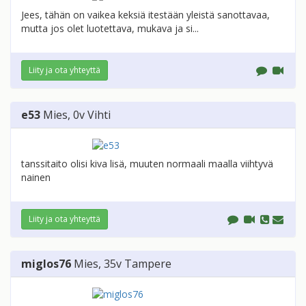
Jees, tähän on vaikea keksiä itestään yleistä sanottavaa,
mutta jos olet luotettava, mukava ja si...
Liity ja ota yhteyttä
e53
Mies
, 0v
Vihti
tanssitaito olisi kiva lisä, muuten normaali maalla viihtyvä
nainen
Liity ja ota yhteyttä
miglos76
Mies
, 35v
Tampere