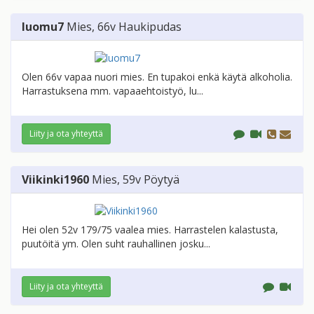
luomu7
Mies
, 66v
Haukipudas
Olen 66v vapaa nuori mies. En tupakoi enkä käytä alkoholia.
Harrastuksena mm. vapaaehtoistyö, lu...
Liity ja ota yhteyttä
Viikinki1960
Mies
, 59v
Pöytyä
Hei olen 52v 179/75 vaalea mies. Harrastelen kalastusta,
puutöitä ym. Olen suht rauhallinen josku...
Liity ja ota yhteyttä