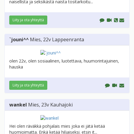
naisellista ja seksikästä naista tositarkoitu...
Liity ja ota yhteyttä
`jouni^^
Mies
, 22v
Lappeenranta
olen 22v, olen sosiaalinen, luotettava, huumorintajuinen,
hauska
Liity ja ota yhteyttä
wankel
Mies
, 23v
Kauhajoki
Hei olen räväkkä pohjalais mies joka ei jätä ketää
huomioimatta. Enkä ketää hiljaiseksi. etsin it...