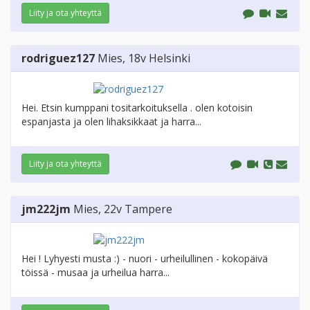
Liity ja ota yhteyttä
rodriguez127
Mies
, 18v
Helsinki
Hei. Etsin kumppani tositarkoituksella . olen kotoisin
espanjasta ja olen lihaksikkaat ja harra...
Liity ja ota yhteyttä
jm222jm
Mies
, 22v
Tampere
Hei ! Lyhyesti musta :) - nuori - urheilullinen - kokopäivä
töissä - musaa ja urheilua harra...