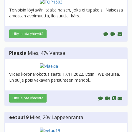
Toivoisin löytäväni täältä naisen, joka ei tupakoisi. Naisessa
arvostan avoimuutta, iloisuutta, kärs...
Liity ja ota yhteyttä
Plaexia
Mies
, 47v
Vantaa
Viides koronarokotus saatu 17.11.2022. Etsin FWB-seuraa.
En sulje pois vakavan parisuhteen mahdol...
Liity ja ota yhteyttä
eetuu19
Mies
, 20v
Lappeenranta