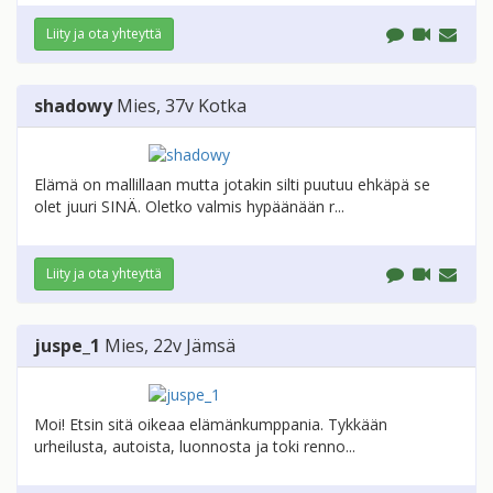
Liity ja ota yhteyttä
shadowy
Mies
, 37v
Kotka
Elämä on mallillaan mutta jotakin silti puutuu ehkäpä se
olet juuri SINÄ. Oletko valmis hypäänään r...
Liity ja ota yhteyttä
juspe_1
Mies
, 22v
Jämsä
Moi! Etsin sitä oikeaa elämänkumppania. Tykkään
urheilusta, autoista, luonnosta ja toki renno...