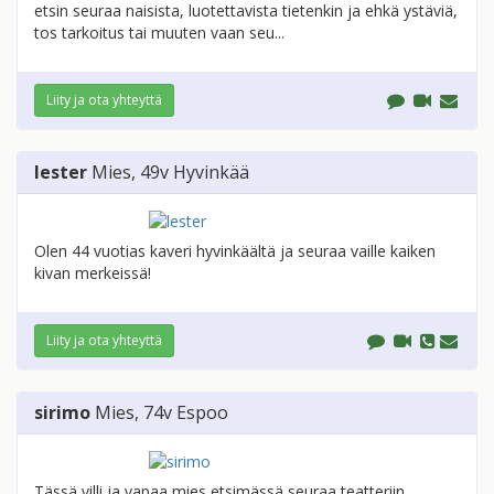
etsin seuraa naisista, luotettavista tietenkin ja ehkä ystäviä,
tos tarkoitus tai muuten vaan seu...
Liity ja ota yhteyttä
lester
Mies
, 49v
Hyvinkää
Olen 44 vuotias kaveri hyvinkäältä ja seuraa vaille kaiken
kivan merkeissä!
Liity ja ota yhteyttä
sirimo
Mies
, 74v
Espoo
Tässä villi ja vapaa mies etsimässä seuraa teatteriin,