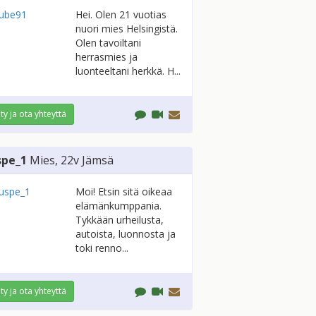
Hei. Olen 21 vuotias
nuori mies Helsingistä.
Olen tavoiltani
herrasmies ja
luonteeltani herkkä. H...
ity ja ota yhteyttä
spe_1
Mies
, 22v
Jämsä
Moi! Etsin sitä oikeaa
elämänkumppania.
Tykkään urheilusta,
autoista, luonnosta ja
toki renno...
ity ja ota yhteyttä