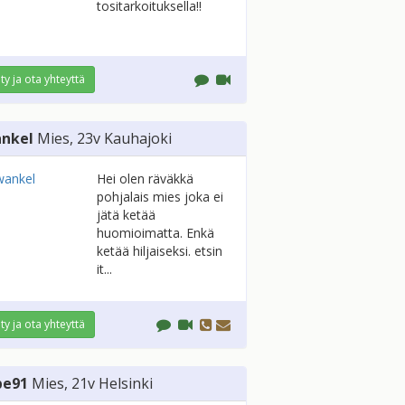
tositarkoituksella!!
ity ja ota yhteyttä
nkel
Mies
, 23v
Kauhajoki
Hei olen räväkkä
pohjalais mies joka ei
jätä ketää
huomioimatta. Enkä
ketää hiljaiseksi. etsin
it...
ity ja ota yhteyttä
be91
Mies
, 21v
Helsinki