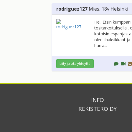
rodriguez127
Mies
, 18v
Helsinki
Hei. Etsin kumppani
tositarkoituksella . 
kotoisin espanjasta
olen lihaksikkaat ja
harra...
Liity ja ota yhteyttä
INFO
REKISTERÖIDY