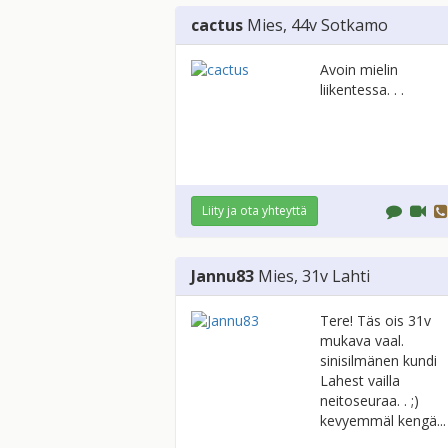
cactus
Mies
, 44v
Sotkamo
Avoin mielin
liikentessa. . .
Liity ja ota yhteyttä
Jannu83
Mies
, 31v
Lahti
Tere! Täs ois 31v
mukava vaal.
sinisilmänen kundi
Lahest vailla
neitoseuraa. . ;)
kevyemmäl kengä...