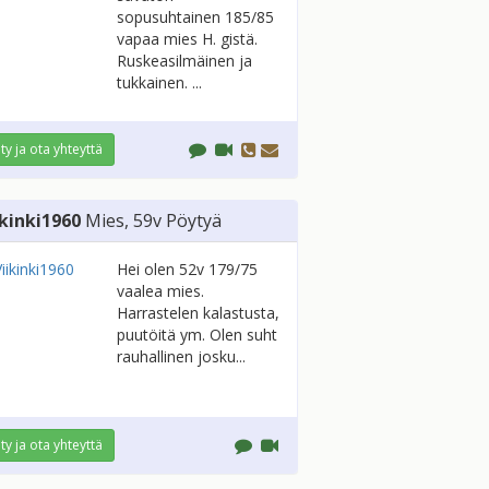
sopusuhtainen 185/85
vapaa mies H. gistä.
Ruskeasilmäinen ja
tukkainen. ...
ity ja ota yhteyttä
ikinki1960
Mies
, 59v
Pöytyä
Hei olen 52v 179/75
vaalea mies.
Harrastelen kalastusta,
puutöitä ym. Olen suht
rauhallinen josku...
ity ja ota yhteyttä