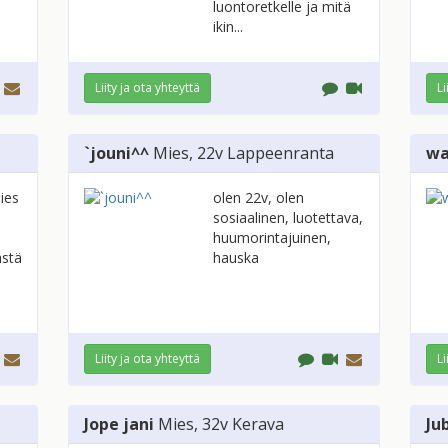
luontoretkelle ja mitä
ikin...
Liity ja ota yhteyttä
Li
`jouni^^
Mies
, 22v
Lappeenranta
wa
ies
olen 22v, olen
sosiaalinen, luotettava,
huumorintajuinen,
ästä
hauska
Liity ja ota yhteyttä
Li
Jope jani
Mies
, 32v
Kerava
Ju