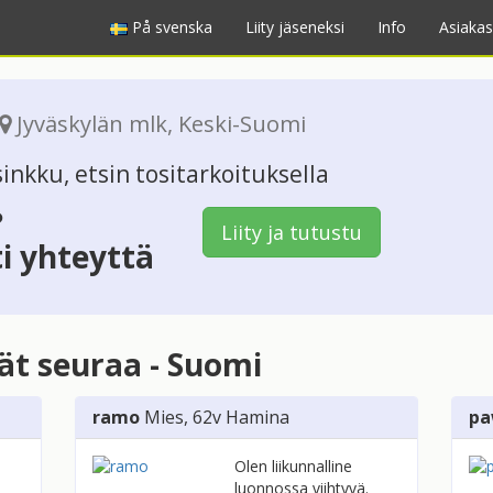
På svenska
Liity jäseneksi
Info
Asiakas
Jyväskylän mlk
,
Keski-Suomi
inkku, etsin tositarkoituksella
?
Liity ja tutustu
ti yhteyttä
vät seuraa - Suomi
ramo
Mies
, 62v
Hamina
pa
Olen liikunnalline
luonnossa viihtyvä.