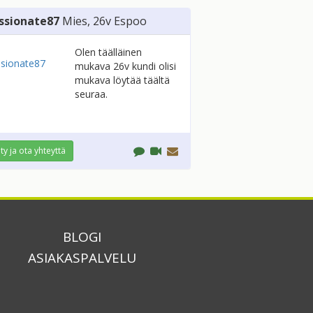
ssionate87
Mies
, 26v
Espoo
Olen täälläinen
mukava 26v kundi olisi
mukava löytää täältä
seuraa.
ity ja ota yhteyttä
BLOGI
ASIAKASPALVELU