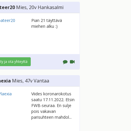
teer20
Mies
, 20v
Hankasalmi
Pian 21 täyttävä
miehen alku :)
ity ja ota yhteyttä
aexia
Mies
, 47v
Vantaa
Viides koronarokotus
saatu 17.11.2022. Etsin
FWB-seuraa. En sulje
pois vakavan
parisuhteen mahdol...