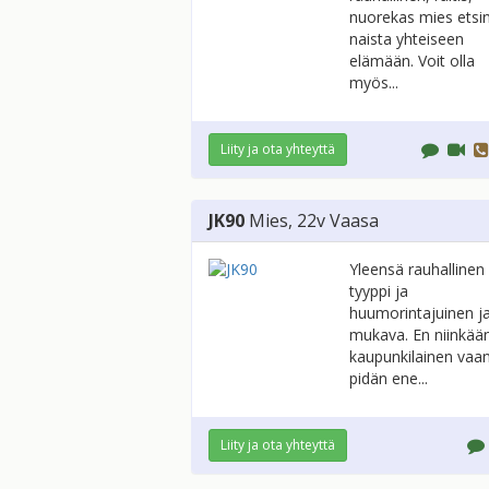
nuorekas mies etsi
naista yhteiseen
elämään. Voit olla
myös...
Liity ja ota yhteyttä
JK90
Mies
, 22v
Vaasa
Yleensä rauhallinen
tyyppi ja
huumorintajuinen j
mukava. En niinkää
kaupunkilainen vaa
pidän ene...
Liity ja ota yhteyttä