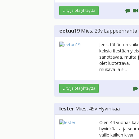
Liity ja ota yhteyttä
eetuu19
Mies
, 20v
Lappeenranta
Jees, tähän on vaik
keksiä itestään ylei
sanottavaa, mutta 
olet luotettava,
mukava ja si...
Liity ja ota yhteyttä
lester
Mies
, 49v
Hyvinkää
Olen 44 vuotias kav
hyvinkäältä ja seur
vaille kaiken kivan