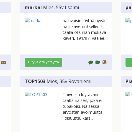
markal
Mies
, 55v
Iisalmi
pa
haluvaisin löytää hyvän
nais kaverin itselleni!!
täällä olis ihan mukava
kaveri, 191/97, vaalee,
...
Liity ja ota yhteyttä
Li
TOP1503
Mies
, 35v
Rovaniemi
Pl
Toivoisin löytäväni
täältä naisen, joka ei
tupakoisi. Naisessa
arvostan avoimuutta,
iloisuutta, kärs...