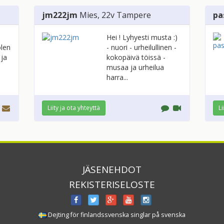
jm222jm
Mies
, 22v
Tampere
pa
Hei ! Lyhyesti musta :)
olen
- nuori - urheilullinen -
 ja
kokopäivä töissä -
musaa ja urheilua
harra...
Liity ja ota yhteyttä
Li
JÄSENEHDOT
REKISTERISELOSTE
Dejting för finlandssvenska singlar på svenska