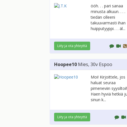
ööh. . . pari sanaa
minusta alkuun. . . .
tiedän olleeni
takuuvarmasti ihan
huipputyyppi. . . äl...
Liity ja ota yhteyttä
Hoopee10
Mies
, 30v
Espoo
Moi! Kirjoittele, jos
haluat seuraa
pimeneviin syysiltoih
Haen hyviä hetkiä ju
sinun k...
Liity ja ota yhteyttä