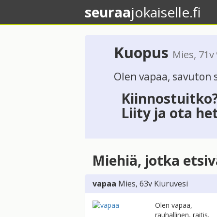
seuraa
jokaiselle.fi
Kuopus
Mies
, 71v
Olen vapaa, savuton s
Kiinnostuitko
Liity ja ota he
Miehiä, jotka etsi
vapaa
Mies
, 63v
Kiuruvesi
Olen vapaa,
rauhallinen, raitis,