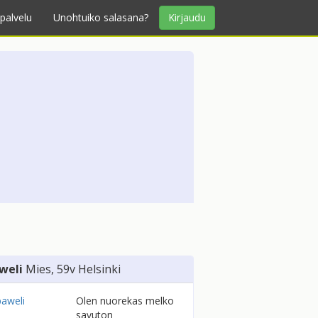
palvelu
Unohtuiko salasana?
Kirjaudu
weli
Mies
, 59v
Helsinki
Olen nuorekas melko
savuton