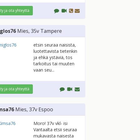
ity ja ota yhteyttä
glos76
Mies
, 35v
Tampere
etsin seuraa naisista,
luotettavista tietenkin
ja ehkä ystäviä, tos
tarkoitus tai muuten
vaan seu...
ity ja ota yhteyttä
msa76
Mies
, 37v
Espoo
Moro! 37v vkl- isi
Vantaalta etsii seuraa
mukavasta naisesta