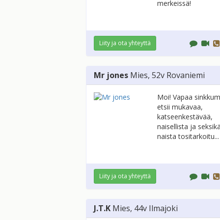
merkeissä!
Liity ja ota yhteyttä
Mr jones
Mies
, 52v
Rovaniemi
Moi! Vapaa sinkkum
etsii mukavaa,
katseenkestävää,
naisellista ja seksik
naista tositarkoitu...
Liity ja ota yhteyttä
J.T.K
Mies
, 44v
Ilmajoki