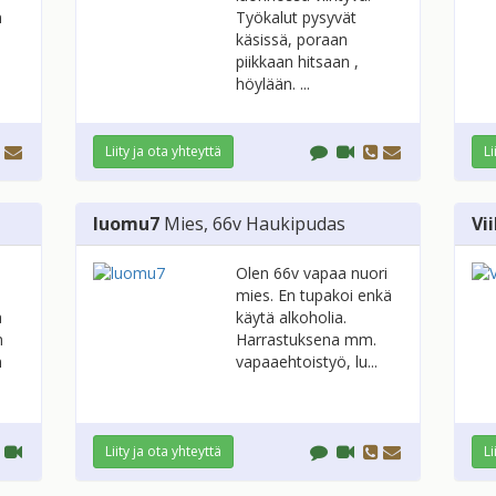
n
Työkalut pysyvät
käsissä, poraan
piikkaan hitsaan ,
höylään. ...
Liity ja ota yhteyttä
Li
luomu7
Mies
, 66v
Haukipudas
Vi
Olen 66v vapaa nuori
mies. En tupakoi enkä
a
käytä alkoholia.
n
Harrastuksena mm.
n
vapaaehtoistyö, lu...
Liity ja ota yhteyttä
Li