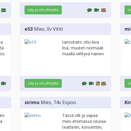
Liity ja ota yhteyttä
Li
e53
Mies
, 0v
Vihti
mi
ea
tanssitaito olisi kiva
stä
lisä, muuten normaali
jos
maalla viihtyvä nainen
Liity ja ota yhteyttä
Li
sirimo
Mies
, 74v
Espoo
Ki
eri
Tässä villi ja vapaa
aa
mies etsimässä seuraa
teatteriin, konserttiin,