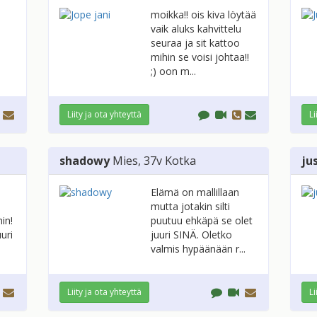
moikka!! ois kiva löytää
vaik aluks kahvittelu
seuraa ja sit kattoo
mihin se voisi johtaa!!
;) oon m...
Liity ja ota yhteyttä
Li
shadowy
Mies
, 37v
Kotka
ju
Elämä on mallillaan
mutta jotakin silti
in!
puutuu ehkäpä se olet
uri
juuri SINÄ. Oletko
valmis hypäänään r...
Liity ja ota yhteyttä
Li