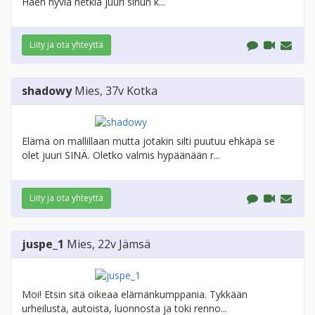
Haen hyviä hetkiä juuri sinun k...
Liity ja ota yhteyttä
shadowy
Mies
, 37v
Kotka
Elämä on mallillaan mutta jotakin silti puutuu ehkäpä se
olet juuri SINÄ. Oletko valmis hypäänään r...
Liity ja ota yhteyttä
juspe_1
Mies
, 22v
Jämsä
Moi! Etsin sitä oikeaa elämänkumppania. Tykkään
urheilusta, autoista, luonnosta ja toki renno...