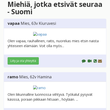
Miehiä, jotka etsivät seuraa
- Suomi
vapaa
Mies
, 63v
Kiuruvesi
Olen vapaa, rauhallinen, raitis, nuorekas mies etsin naista
yhteiseen elämään. Voit olla myös...
Liity ja ota yhteyttä
ramo
Mies
, 62v
Hamina
Olen liikunnalline luonnossa viihtyvä. Työkalut pysyvät
käsissä, poraan piikkaan hitsaan , höylään. ...