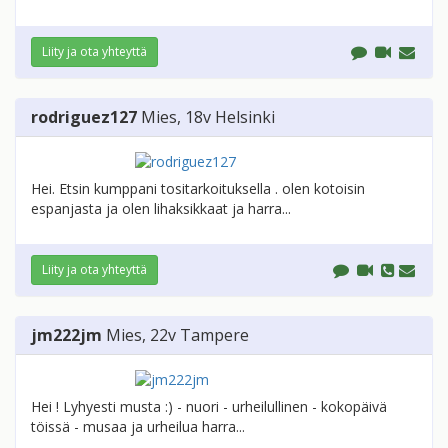
Liity ja ota yhteyttä
rodriguez127
Mies
, 18v
Helsinki
Hei. Etsin kumppani tositarkoituksella . olen kotoisin
espanjasta ja olen lihaksikkaat ja harra...
Liity ja ota yhteyttä
jm222jm
Mies
, 22v
Tampere
Hei ! Lyhyesti musta :) - nuori - urheilullinen - kokopäivä
töissä - musaa ja urheilua harra...