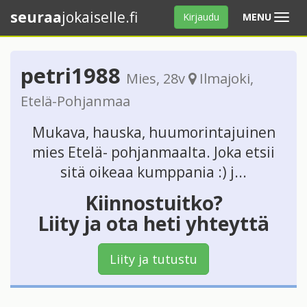
seuraa
jokaiselle.fi
Avaa
Kirjaudu
MENU
valikko
petri1988
Mies
, 28v
Ilmajoki
,
Etelä-Pohjanmaa
Mukava, hauska, huumorintajuinen
mies Etelä- pohjanmaalta. Joka etsii
sitä oikeaa kumppania :) j...
Kiinnostuitko?
Liity ja ota heti yhteyttä
Liity ja tutustu