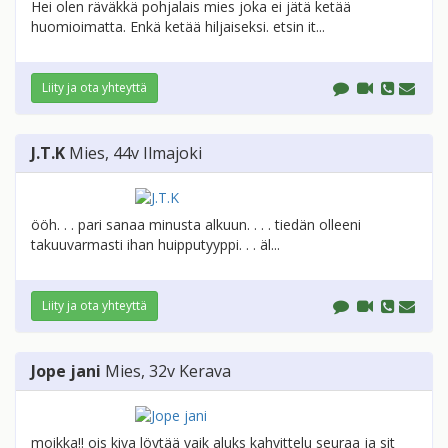
Hei olen räväkkä pohjalais mies joka ei jätä ketää
huomioimatta. Enkä ketää hiljaiseksi. etsin it...
Liity ja ota yhteyttä
J.T.K
Mies
, 44v
Ilmajoki
ööh. . . pari sanaa minusta alkuun. . . . tiedän olleeni
takuuvarmasti ihan huipputyyppi. . . äl...
Liity ja ota yhteyttä
Jope jani
Mies
, 32v
Kerava
moikka!! ois kiva löytää vaik aluks kahvittelu seuraa ja sit