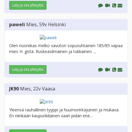
Liity ja ota yhteyttä
paweli
Mies
, 59v
Helsinki
Olen nuorekas melko savuton sopusuhtainen 185/85 vapaa
mies H. gistä. Ruskeasilmäinen ja tukkainen. ...
Liity ja ota yhteyttä
JK90
Mies
, 22v
Vaasa
Yleensä rauhallinen tyyppi ja huumorintajuinen ja mukava.
En niinkään kaupunkilainen vaan pidän ene...