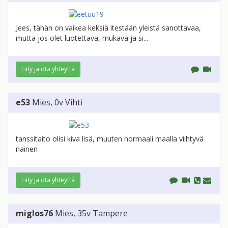
Jees, tähän on vaikea keksiä itestään yleistä sanottavaa,
mutta jos olet luotettava, mukava ja si...
Liity ja ota yhteyttä
e53
Mies
, 0v
Vihti
tanssitaito olisi kiva lisä, muuten normaali maalla viihtyvä
nainen
Liity ja ota yhteyttä
miglos76
Mies
, 35v
Tampere