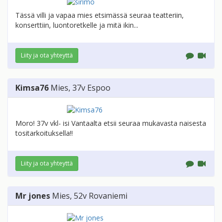
Tässä villi ja vapaa mies etsimässä seuraa teatteriin,
konserttiin, luontoretkelle ja mitä ikin...
Liity ja ota yhteyttä
Kimsa76
Mies
, 37v
Espoo
Moro! 37v vkl- isi Vantaalta etsii seuraa mukavasta naisesta
tositarkoituksella!!
Liity ja ota yhteyttä
Mr jones
Mies
, 52v
Rovaniemi