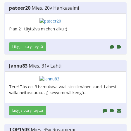
pateer20
Mies
, 20v
Hankasalmi
Pian 21 täyttävä miehen alku :)
Liity ja ota yhteyttä
Jannu83
Mies
, 31v
Lahti
Tere! Täs ois 31v mukava vaal. sinisilmänen kundi Lahest
vailla neitoseuraa. . ;) kevyemmäl kengä...
Liity ja ota yhteyttä
TOP1503
Mies
, 35v
Rovaniemi