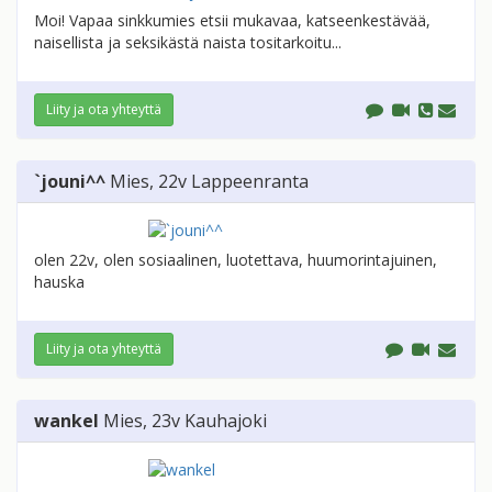
Moi! Vapaa sinkkumies etsii mukavaa, katseenkestävää,
naisellista ja seksikästä naista tositarkoitu...
Liity ja ota yhteyttä
`jouni^^
Mies
, 22v
Lappeenranta
olen 22v, olen sosiaalinen, luotettava, huumorintajuinen,
hauska
Liity ja ota yhteyttä
wankel
Mies
, 23v
Kauhajoki