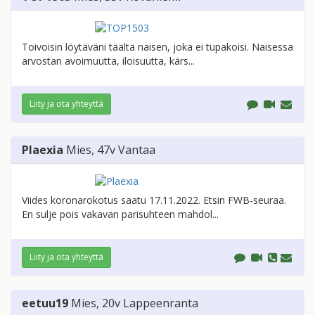
Toivoisin löytäväni täältä naisen, joka ei tupakoisi. Naisessa
arvostan avoimuutta, iloisuutta, kärs...
Liity ja ota yhteyttä
Plaexia
Mies
, 47v
Vantaa
Viides koronarokotus saatu 17.11.2022. Etsin FWB-seuraa.
En sulje pois vakavan parisuhteen mahdol...
Liity ja ota yhteyttä
eetuu19
Mies
, 20v
Lappeenranta