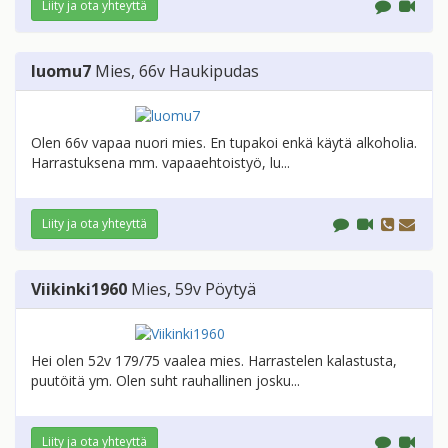
Liity ja ota yhteyttä
luomu7
Mies
, 66v
Haukipudas
Olen 66v vapaa nuori mies. En tupakoi enkä käytä alkoholia.
Harrastuksena mm. vapaaehtoistyö, lu...
Liity ja ota yhteyttä
Viikinki1960
Mies
, 59v
Pöytyä
Hei olen 52v 179/75 vaalea mies. Harrastelen kalastusta,
puutöitä ym. Olen suht rauhallinen josku...
Liity ja ota yhteyttä