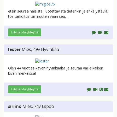
etsin seuraa naisista, luotettavista tietenkin ja ehkä ystäviä,
tos tarkoitus tai muuten vaan seu...
Liity ja ota yhteyttä
lester
Mies
, 49v
Hyvinkää
Olen 44 vuotias kaveri hyvinkäältä ja seuraa vaille kaiken
kivan merkeissä!
Liity ja ota yhteyttä
sirimo
Mies
, 74v
Espoo