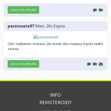
Liity ja ota yhteyttä
passionate87
Mies
, 26v
Espoo
Olen täälläinen mukava 26v kundi olisi mukava löytää täältä
seuraa.
Liity ja ota yhteyttä
INFO
REKISTERÖIDY