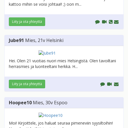
kattoo mihin se voisi johtaa!! ;) oon m...
Liity ja ota yhteyttä
Jube91
Mies
, 21v
Helsinki
Hei. Olen 21 vuotias nuori mies Helsingistä. Olen tavoiltani
herrasmies ja luonteeltani herkkä. H...
Liity ja ota yhteyttä
Hoopee10
Mies
, 30v
Espoo
Moi! Kirjoittele, jos haluat seuraa pimeneviin syysiltoihin!