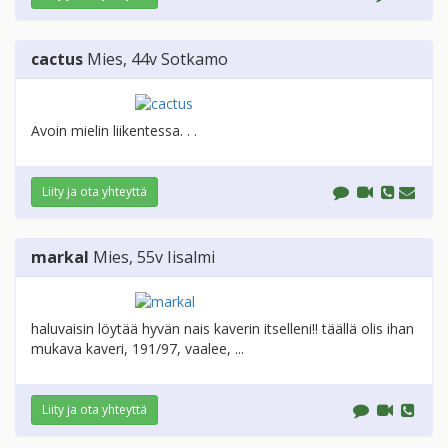
cactus
Mies
, 44v
Sotkamo
Avoin mielin liikentessa. . .
Liity ja ota yhteyttä
markal
Mies
, 55v
Iisalmi
haluvaisin löytää hyvän nais kaverin itselleni!! täällä olis ihan
mukava kaveri, 191/97, vaalee, ...
Liity ja ota yhteyttä