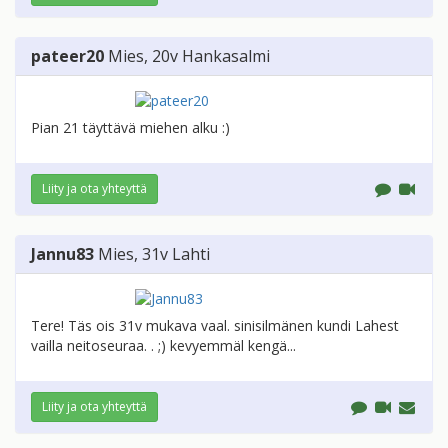
pateer20
Mies
, 20v
Hankasalmi
Pian 21 täyttävä miehen alku :)
Liity ja ota yhteyttä
Jannu83
Mies
, 31v
Lahti
Tere! Täs ois 31v mukava vaal. sinisilmänen kundi Lahest
vailla neitoseuraa. . ;) kevyemmäl kengä...
Liity ja ota yhteyttä