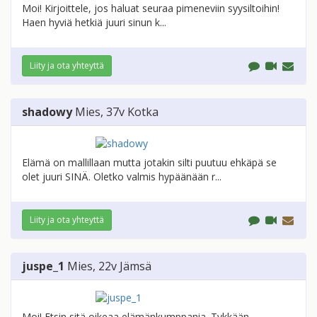
Moi! Kirjoittele, jos haluat seuraa pimeneviin syysiltoihin!
Haen hyviä hetkiä juuri sinun k...
Liity ja ota yhteyttä
shadowy
Mies
, 37v
Kotka
Elämä on mallillaan mutta jotakin silti puutuu ehkäpä se
olet juuri SINÄ. Oletko valmis hypäänään r...
Liity ja ota yhteyttä
juspe_1
Mies
, 22v
Jämsä
Moi! Etsin sitä oikeaa elämänkumppania. Tykkään