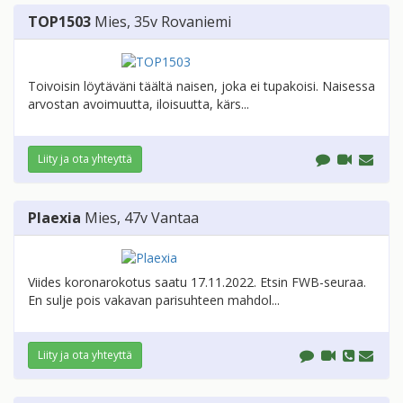
TOP1503
Mies
, 35v
Rovaniemi
Toivoisin löytäväni täältä naisen, joka ei tupakoisi. Naisessa
arvostan avoimuutta, iloisuutta, kärs...
Liity ja ota yhteyttä
Plaexia
Mies
, 47v
Vantaa
Viides koronarokotus saatu 17.11.2022. Etsin FWB-seuraa.
En sulje pois vakavan parisuhteen mahdol...
Liity ja ota yhteyttä