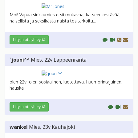
Moi! Vapaa sinkkumies etsii mukavaa, katseenkestävää,
naisellista ja seksikästä naista tositarkoitu...
Liity ja ota yhteyttä
`jouni^^
Mies
, 22v
Lappeenranta
olen 22v, olen sosiaalinen, luotettava, huumorintajuinen,
hauska
Liity ja ota yhteyttä
wankel
Mies
, 23v
Kauhajoki