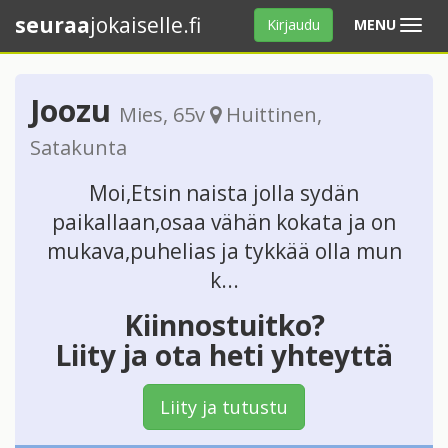
seuraa
jokaiselle.fi
Avaa
Kirjaudu
MENU
valikko
Joozu
Mies
, 65v
Huittinen
,
Satakunta
Moi,Etsin naista jolla sydän
paikallaan,osaa vähän kokata ja on
mukava,puhelias ja tykkää olla mun
k...
Kiinnostuitko?
Liity ja ota heti yhteyttä
Liity ja tutustu