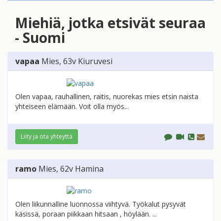
Miehiä, jotka etsivät seuraa
- Suomi
vapaa
Mies
, 63v
Kiuruvesi
Olen vapaa, rauhallinen, raitis, nuorekas mies etsin naista
yhteiseen elämään. Voit olla myös...
Liity ja ota yhteyttä
ramo
Mies
, 62v
Hamina
Olen liikunnalline luonnossa viihtyvä. Työkalut pysyvät
käsissä, poraan piikkaan hitsaan , höylään. ...