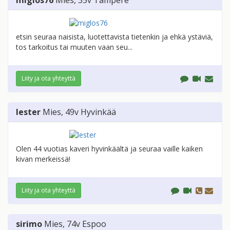
miglos76
Mies
, 35v
Tampere
etsin seuraa naisista, luotettavista tietenkin ja ehkä ystäviä,
tos tarkoitus tai muuten vaan seu...
Liity ja ota yhteyttä
lester
Mies
, 49v
Hyvinkää
Olen 44 vuotias kaveri hyvinkäältä ja seuraa vaille kaiken
kivan merkeissä!
Liity ja ota yhteyttä
sirimo
Mies
, 74v
Espoo