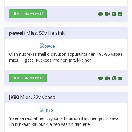
Liity ja ota yhteyttä
paweli
Mies
, 59v
Helsinki
Olen nuorekas melko savuton sopusuhtainen 185/85 vapaa
mies H. gistä. Ruskeasilmäinen ja tukkainen. ...
Liity ja ota yhteyttä
JK90
Mies
, 22v
Vaasa
Yleensä rauhallinen tyyppi ja huumorintajuinen ja mukava.
En niinkään kaupunkilainen vaan pidän ene...