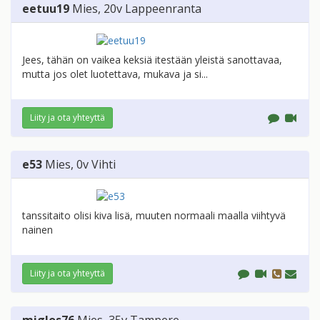
eetuu19
Mies
, 20v
Lappeenranta
Jees, tähän on vaikea keksiä itestään yleistä sanottavaa,
mutta jos olet luotettava, mukava ja si...
Liity ja ota yhteyttä
e53
Mies
, 0v
Vihti
tanssitaito olisi kiva lisä, muuten normaali maalla viihtyvä
nainen
Liity ja ota yhteyttä