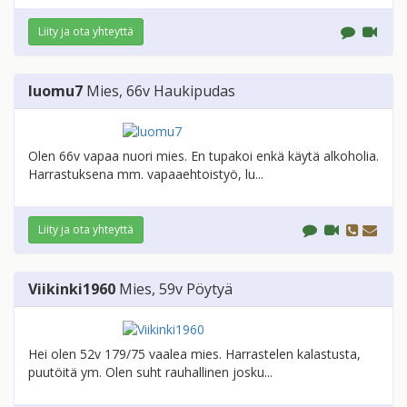
Liity ja ota yhteyttä
luomu7
Mies
, 66v
Haukipudas
Olen 66v vapaa nuori mies. En tupakoi enkä käytä alkoholia.
Harrastuksena mm. vapaaehtoistyö, lu...
Liity ja ota yhteyttä
Viikinki1960
Mies
, 59v
Pöytyä
Hei olen 52v 179/75 vaalea mies. Harrastelen kalastusta,
puutöitä ym. Olen suht rauhallinen josku...