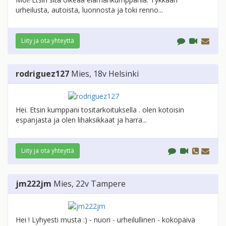
urheilusta, autoista, luonnosta ja toki renno...
Liity ja ota yhteyttä
rodriguez127
Mies
, 18v
Helsinki
Hei. Etsin kumppani tositarkoituksella . olen kotoisin
espanjasta ja olen lihaksikkaat ja harra...
Liity ja ota yhteyttä
jm222jm
Mies
, 22v
Tampere
Hei ! Lyhyesti musta :) - nuori - urheilullinen - kokopäivä