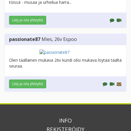
töissä - musaa ja urheilua harra...
Liity ja ota yhteyttä
passionate87
Mies
, 26v
Espoo
Olen täälläinen mukava 26v kundi olisi mukava löytää täältä
seuraa.
Liity ja ota yhteyttä
INFO
REKISTERÖIDY