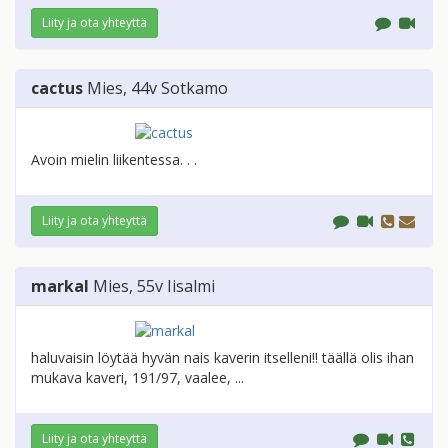
Liity ja ota yhteyttä
cactus
Mies
, 44v
Sotkamo
Avoin mielin liikentessa. . .
Liity ja ota yhteyttä
markal
Mies
, 55v
Iisalmi
haluvaisin löytää hyvän nais kaverin itselleni!! täällä olis ihan
mukava kaveri, 191/97, vaalee, ...
Liity ja ota yhteyttä