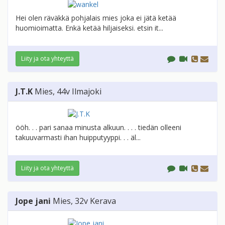
Hei olen räväkkä pohjalais mies joka ei jätä ketää
huomioimatta. Enkä ketää hiljaiseksi. etsin it...
Liity ja ota yhteyttä
J.T.K
Mies
, 44v
Ilmajoki
ööh. . . pari sanaa minusta alkuun. . . . tiedän olleeni
takuuvarmasti ihan huipputyyppi. . . äl...
Liity ja ota yhteyttä
Jope jani
Mies
, 32v
Kerava