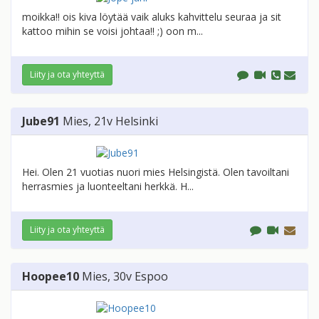
moikka!! ois kiva löytää vaik aluks kahvittelu seuraa ja sit
kattoo mihin se voisi johtaa!! ;) oon m...
Liity ja ota yhteyttä
Jube91
Mies
, 21v
Helsinki
Hei. Olen 21 vuotias nuori mies Helsingistä. Olen tavoiltani
herrasmies ja luonteeltani herkkä. H...
Liity ja ota yhteyttä
Hoopee10
Mies
, 30v
Espoo