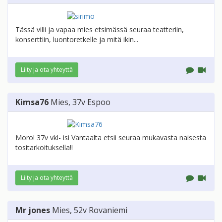
Tässä villi ja vapaa mies etsimässä seuraa teatteriin,
konserttiin, luontoretkelle ja mitä ikin...
Liity ja ota yhteyttä
Kimsa76
Mies
, 37v
Espoo
Moro! 37v vkl- isi Vantaalta etsii seuraa mukavasta naisesta
tositarkoituksella!!
Liity ja ota yhteyttä
Mr jones
Mies
, 52v
Rovaniemi