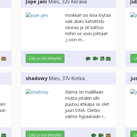
Jope jani
Mies
, 32v
Kerava
Ju
moikka!! ois kiva löytää
vaik aluks kahvittelu
seuraa ja sit kattoo
mihin se voisi johtaa!!
;) oon m...
Liity ja ota yhteyttä
Li
shadowy
Mies
, 37v
Kotka
ju
Elämä on mallillaan
mutta jotakin silti
in!
puutuu ehkäpä se olet
uri
juuri SINÄ. Oletko
valmis hypäänään r...
Liity ja ota yhteyttä
Li