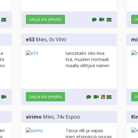
Liity ja ota yhteyttä
Li
e53
Mies
, 0v
Vihti
mi
ea
tanssitaito olisi kiva
stä
lisä, muuten normaali
jos
maalla viihtyvä nainen
Liity ja ota yhteyttä
Li
sirimo
Mies
, 74v
Espoo
Ki
eri
Tässä villi ja vapaa
aa
mies etsimässä seuraa