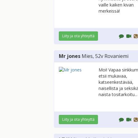
vaille kaiken kivan
merkeissä!
Liity ja ota yhteyttä
Mr jones
Mies
, 52v
Rovaniemi
Moi! Vapaa sinkkum
etsii mukavaa,
katseenkestävää,
naisellista ja seksik
naista tositarkoitu...
Liity ja ota yhteyttä