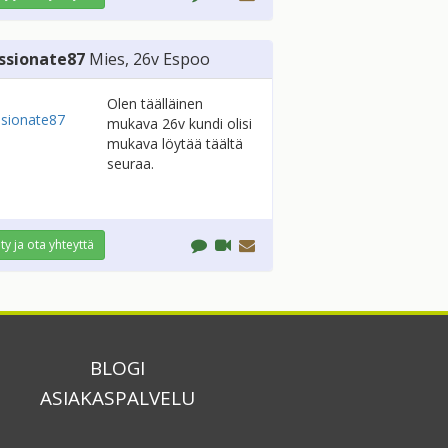
ssionate87
Mies
, 26v
Espoo
Olen täälläinen
mukava 26v kundi olisi
mukava löytää täältä
seuraa.
ity ja ota yhteyttä
BLOGI
ASIAKASPALVELU