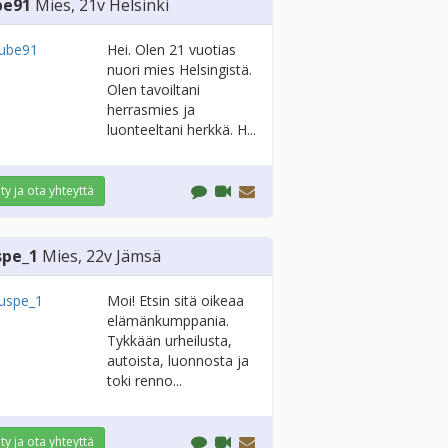
be91
Mies
, 21v
Helsinki
Hei. Olen 21 vuotias
nuori mies Helsingistä.
Olen tavoiltani
herrasmies ja
luonteeltani herkkä. H...
ity ja ota yhteyttä
spe_1
Mies
, 22v
Jämsä
Moi! Etsin sitä oikeaa
elämänkumppania.
Tykkään urheilusta,
autoista, luonnosta ja
toki renno...
ity ja ota yhteyttä