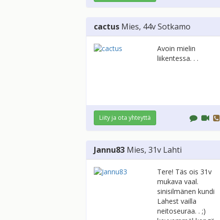
cactus
Mies
, 44v
Sotkamo
Avoin mielin
liikentessa. . .
Liity ja ota yhteyttä
Jannu83
Mies
, 31v
Lahti
Tere! Täs ois 31v
mukava vaal.
sinisilmänen kundi
Lahest vailla
neitoseuraa. . ;)