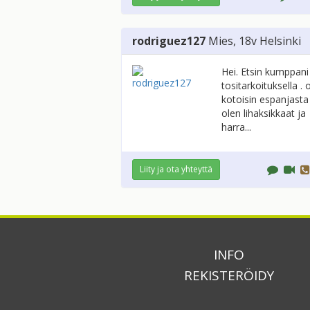
rodriguez127
Mies
, 18v
Helsinki
Hei. Etsin kumppani
tositarkoituksella . 
kotoisin espanjasta
olen lihaksikkaat ja
harra...
Liity ja ota yhteyttä
INFO
REKISTERÖIDY