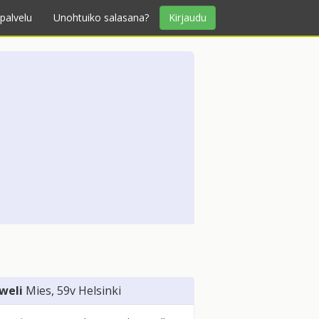
palvelu
Unohtuiko salasana?
Kirjaudu
weli
Mies
, 59v
Helsinki