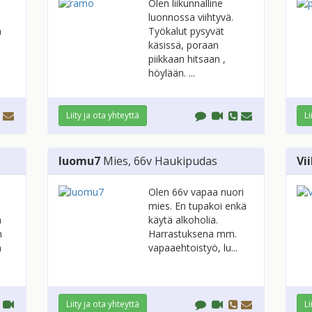
Olen liikunnalline
luonnossa viihtyvä.
n
Työkalut pysyvät
käsissä, poraan
piikkaan hitsaan ,
höylään. ...
Liity ja ota yhteyttä
Li
luomu7
Mies
, 66v
Haukipudas
Vi
Olen 66v vapaa nuori
mies. En tupakoi enkä
a
käytä alkoholia.
n
Harrastuksena mm.
n
vapaaehtoistyö, lu...
Liity ja ota yhteyttä
Li