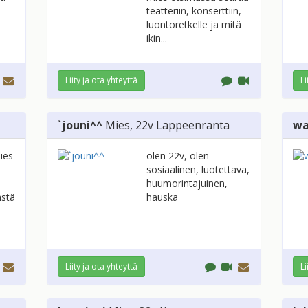
teatteriin, konserttiin,
luontoretkelle ja mitä
ikin...
Liity ja ota yhteyttä
Li
`jouni^^
Mies
, 22v
Lappeenranta
wa
ies
olen 22v, olen
sosiaalinen, luotettava,
huumorintajuinen,
ästä
hauska
Liity ja ota yhteyttä
Li