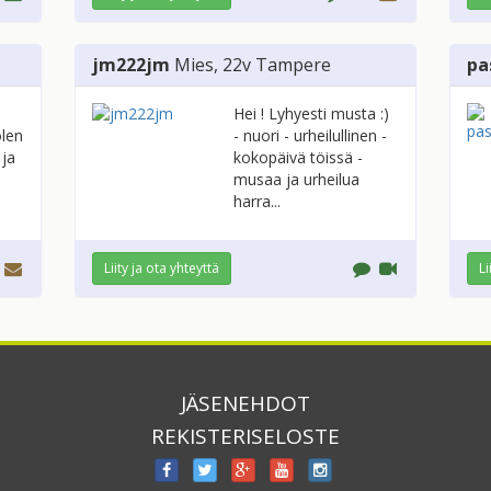
jm222jm
Mies
, 22v
Tampere
pa
Hei ! Lyhyesti musta :)
olen
- nuori - urheilullinen -
 ja
kokopäivä töissä -
musaa ja urheilua
harra...
Liity ja ota yhteyttä
Li
JÄSENEHDOT
REKISTERISELOSTE