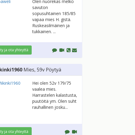
Olen nuorekas melko
savuton
sopusuhtainen 185/85
vapaa mies H. gistä.
Ruskeasilmäinen ja
tukkainen. ...
ity ja ota yhteyttä
ikinki1960
Mies
, 59v
Pöytyä
Hei olen 52v 179/75
vaalea mies.
Harrastelen kalastusta,
puutöitä ym. Olen suht
rauhallinen josku...
ity ja ota yhteyttä