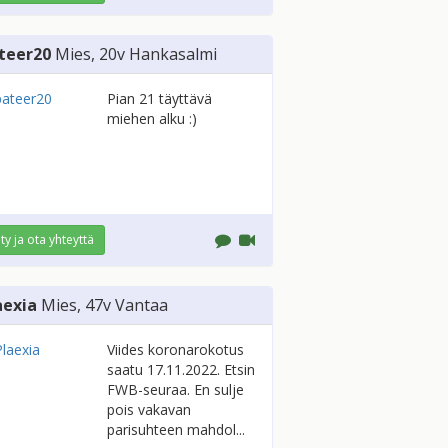
teer20
Mies
, 20v
Hankasalmi
Pian 21 täyttävä
miehen alku :)
ity ja ota yhteyttä
aexia
Mies
, 47v
Vantaa
Viides koronarokotus
saatu 17.11.2022. Etsin
FWB-seuraa. En sulje
pois vakavan
parisuhteen mahdol...