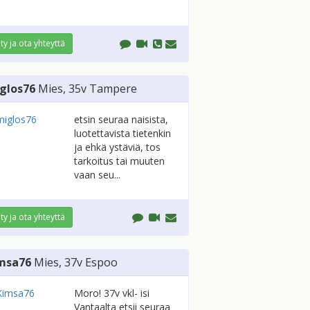
ity ja ota yhteyttä
glos76
Mies
, 35v
Tampere
etsin seuraa naisista,
luotettavista tietenkin
ja ehkä ystäviä, tos
tarkoitus tai muuten
vaan seu...
ity ja ota yhteyttä
msa76
Mies
, 37v
Espoo
Moro! 37v vkl- isi
Vantaalta etsii seuraa