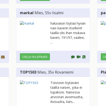
markal
Mies
, 55v
Iisalmi
pa
haluvaisin löytää hyvän
nais kaverin itselleni!!
täällä olis ihan mukava
kaveri, 191/97, vaalee,
...
Liity ja ota yhteyttä
Li
TOP1503
Mies
, 35v
Rovaniemi
Pl
Toivoisin löytäväni
täältä naisen, joka ei
tupakoisi. Naisessa
arvostan avoimuutta,
iloisuutta, kärs...