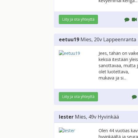
kevyemmäl kengä...
Liity ja ota yhteyttä
eetuu19
Mies
, 20v
Lappeenranta
Jees, tähän on vaik
keksiä itestään ylei
sanottavaa, mutta 
olet luotettava,
mukava ja si...
Liity ja ota yhteyttä
lester
Mies
, 49v
Hyvinkää
Olen 44 vuotias kav
hyvinkäältä ja seur