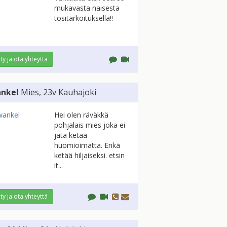
mukavasta naisesta
tositarkoituksella!!
ity ja ota yhteyttä
nkel
Mies
, 23v
Kauhajoki
Hei olen räväkkä
pohjalais mies joka ei
jätä ketää
huomioimatta. Enkä
ketää hiljaiseksi. etsin
it...
ity ja ota yhteyttä