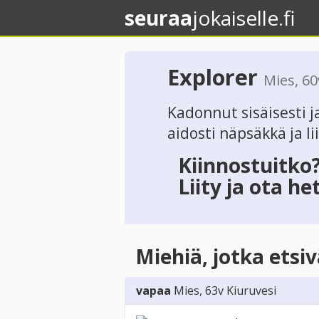
seuraa
jokaiselle.fi
Explorer
Mies
, 6
Kadonnut sisäisesti ja
aidosti näpsäkkä ja li
Kiinnostuitko
Liity ja ota he
Miehiä, jotka etsi
vapaa
Mies
, 63v
Kiuruvesi