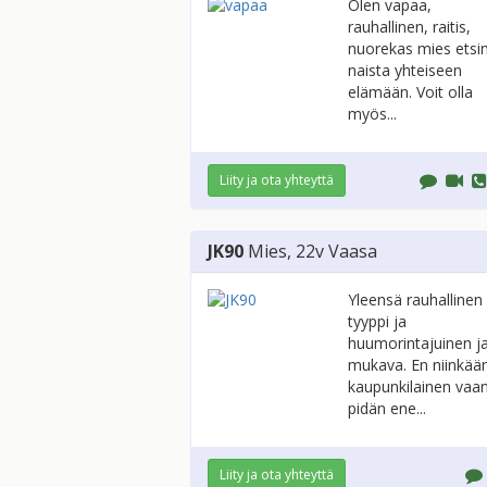
Olen vapaa,
rauhallinen, raitis,
nuorekas mies etsi
naista yhteiseen
elämään. Voit olla
myös...
Liity ja ota yhteyttä
JK90
Mies
, 22v
Vaasa
Yleensä rauhallinen
tyyppi ja
huumorintajuinen j
mukava. En niinkää
kaupunkilainen vaa
pidän ene...
Liity ja ota yhteyttä