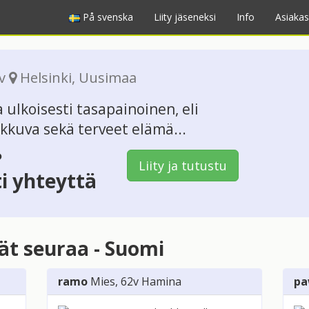
På svenska
Liity jäseneksi
Info
Asiakas
0v
Helsinki
,
Uusimaa
 ulkoisesti tasapainoinen, eli
ikkuva sekä terveet elämä...
?
Liity ja tutustu
ti yhteyttä
vät seuraa - Suomi
ramo
Mies
, 62v
Hamina
pa