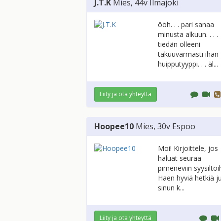
J.T.K
Mies
, 44v
Ilmajoki
ööh. . . pari sanaa
minusta alkuun. . . .
tiedän olleeni
takuuvarmasti ihan
huipputyyppi. . . äl...
Liity ja ota yhteyttä
Hoopee10
Mies
, 30v
Espoo
Moi! Kirjoittele, jos
haluat seuraa
pimeneviin syysiltoih
Haen hyviä hetkiä ju
sinun k...
Liity ja ota yhteyttä