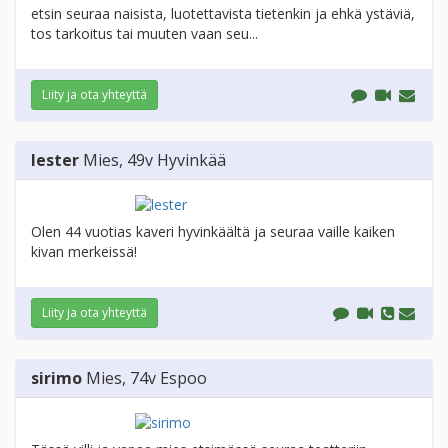
etsin seuraa naisista, luotettavista tietenkin ja ehkä ystäviä,
tos tarkoitus tai muuten vaan seu...
Liity ja ota yhteyttä
lester
Mies
, 49v
Hyvinkää
Olen 44 vuotias kaveri hyvinkäältä ja seuraa vaille kaiken
kivan merkeissä!
Liity ja ota yhteyttä
sirimo
Mies
, 74v
Espoo