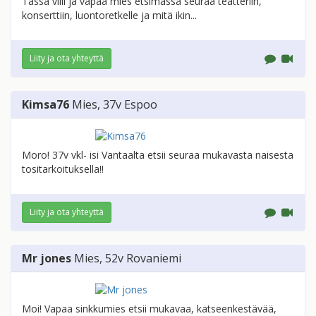
Tässä villi ja vapaa mies etsimässä seuraa teatteriin,
konserttiin, luontoretkelle ja mitä ikin...
Liity ja ota yhteyttä
Kimsa76
Mies
, 37v
Espoo
Moro! 37v vkl- isi Vantaalta etsii seuraa mukavasta naisesta
tositarkoituksella!!
Liity ja ota yhteyttä
Mr jones
Mies
, 52v
Rovaniemi
Moi! Vapaa sinkkumies etsii mukavaa, katseenkestävää,