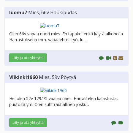
luomu7
Mies
, 66v
Haukipudas
Olen 66v vapaa nuori mies. En tupakoi enkä käytä alkoholia.
Harrastuksena mm. vapaaehtoistyö, lu...
Liity ja ota yhteyttä
Viikinki1960
Mies
, 59v
Pöytyä
Hei olen 52v 179/75 vaalea mies. Harrastelen kalastusta,
puutöitä ym. Olen suht rauhallinen josku...
Liity ja ota yhteyttä