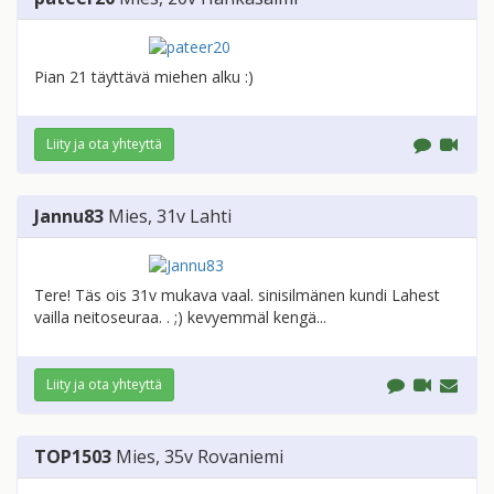
Pian 21 täyttävä miehen alku :)
Liity ja ota yhteyttä
Jannu83
Mies
, 31v
Lahti
Tere! Täs ois 31v mukava vaal. sinisilmänen kundi Lahest
vailla neitoseuraa. . ;) kevyemmäl kengä...
Liity ja ota yhteyttä
TOP1503
Mies
, 35v
Rovaniemi