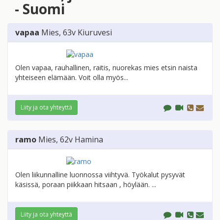
- Suomi
vapaa
Mies
, 63v
Kiuruvesi
Olen vapaa, rauhallinen, raitis, nuorekas mies etsin naista
yhteiseen elämään. Voit olla myös...
Liity ja ota yhteyttä
ramo
Mies
, 62v
Hamina
Olen liikunnalline luonnossa viihtyvä. Työkalut pysyvät
käsissä, poraan piikkaan hitsaan , höylään. ...
Liity ja ota yhteyttä