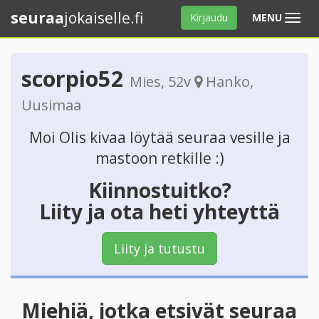
seuraa
jokaiselle.fi
Avaa
Kirjaudu
MENU
valikko
scorpio52
Mies
, 52v
Hanko
,
Uusimaa
Moi Olis kivaa löytää seuraa vesille ja
mastoon retkille :)
Kiinnostuitko?
Liity ja ota heti yhteyttä
Liity ja tutustu
Miehiä, jotka etsivät seuraa