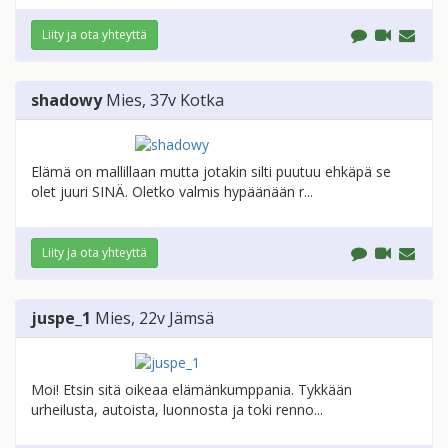
Liity ja ota yhteyttä
shadowy
Mies
, 37v
Kotka
Elämä on mallillaan mutta jotakin silti puutuu ehkäpä se
olet juuri SINÄ. Oletko valmis hypäänään r...
Liity ja ota yhteyttä
juspe_1
Mies
, 22v
Jämsä
Moi! Etsin sitä oikeaa elämänkumppania. Tykkään
urheilusta, autoista, luonnosta ja toki renno...