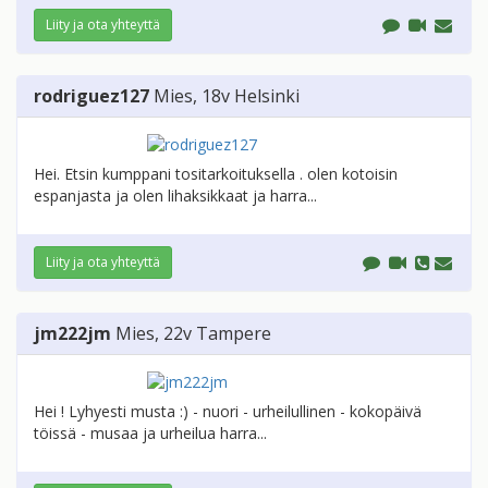
Liity ja ota yhteyttä
rodriguez127
Mies
, 18v
Helsinki
Hei. Etsin kumppani tositarkoituksella . olen kotoisin
espanjasta ja olen lihaksikkaat ja harra...
Liity ja ota yhteyttä
jm222jm
Mies
, 22v
Tampere
Hei ! Lyhyesti musta :) - nuori - urheilullinen - kokopäivä
töissä - musaa ja urheilua harra...