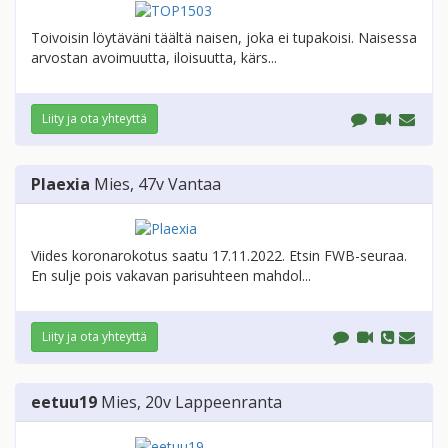
Toivoisin löytäväni täältä naisen, joka ei tupakoisi. Naisessa
arvostan avoimuutta, iloisuutta, kärs...
Liity ja ota yhteyttä
Plaexia
Mies
, 47v
Vantaa
Viides koronarokotus saatu 17.11.2022. Etsin FWB-seuraa.
En sulje pois vakavan parisuhteen mahdol...
Liity ja ota yhteyttä
eetuu19
Mies
, 20v
Lappeenranta