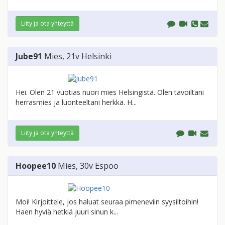
Liity ja ota yhteyttä
Jube91
Mies
, 21v
Helsinki
Hei. Olen 21 vuotias nuori mies Helsingistä. Olen tavoiltani
herrasmies ja luonteeltani herkkä. H...
Liity ja ota yhteyttä
Hoopee10
Mies
, 30v
Espoo
Moi! Kirjoittele, jos haluat seuraa pimeneviin syysiltoihin!
Haen hyviä hetkiä juuri sinun k...