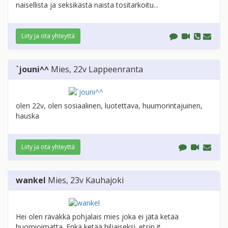
naisellista ja seksikästä naista tositarkoitu...
Liity ja ota yhteyttä
`jouni^^
Mies
, 22v
Lappeenranta
olen 22v, olen sosiaalinen, luotettava, huumorintajuinen,
hauska
Liity ja ota yhteyttä
wankel
Mies
, 23v
Kauhajoki
Hei olen räväkkä pohjalais mies joka ei jätä ketää
huomioimatta. Enkä ketää hiljaiseksi. etsin it...