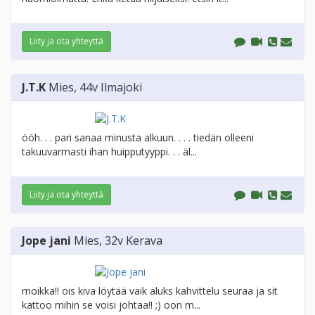
Liity ja ota yhteyttä
J.T.K
Mies
, 44v
Ilmajoki
ööh. . . pari sanaa minusta alkuun. . . . tiedän olleeni
takuuvarmasti ihan huipputyyppi. . . äl...
Liity ja ota yhteyttä
Jope jani
Mies
, 32v
Kerava
moikka!! ois kiva löytää vaik aluks kahvittelu seuraa ja sit
kattoo mihin se voisi johtaa!! ;) oon m...