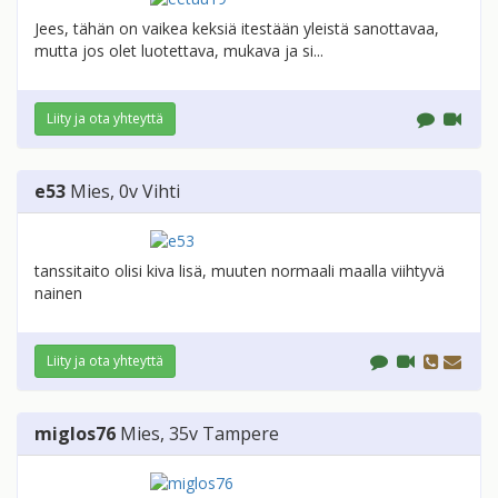
Jees, tähän on vaikea keksiä itestään yleistä sanottavaa,
mutta jos olet luotettava, mukava ja si...
Liity ja ota yhteyttä
e53
Mies
, 0v
Vihti
tanssitaito olisi kiva lisä, muuten normaali maalla viihtyvä
nainen
Liity ja ota yhteyttä
miglos76
Mies
, 35v
Tampere