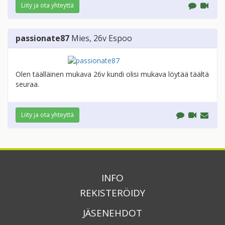
Liity ja ota yhteyttä
passionate87
Mies
, 26v
Espoo
Olen täälläinen mukava 26v kundi olisi mukava löytää täältä
seuraa.
Liity ja ota yhteyttä
INFO
REKISTERÖIDY
JÄSENEHDOT