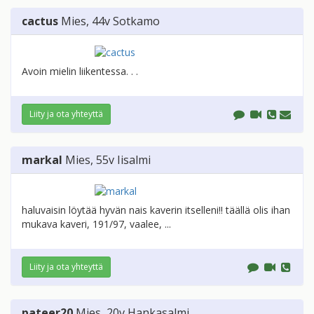
cactus
Mies
, 44v
Sotkamo
Avoin mielin liikentessa. . .
Liity ja ota yhteyttä
markal
Mies
, 55v
Iisalmi
haluvaisin löytää hyvän nais kaverin itselleni!! täällä olis ihan
mukava kaveri, 191/97, vaalee, ...
Liity ja ota yhteyttä
pateer20
Mies
, 20v
Hankasalmi