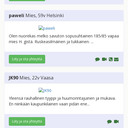
paweli
Mies
, 59v
Helsinki
Olen nuorekas melko savuton sopusuhtainen 185/85 vapaa
mies H. gistä. Ruskeasilmäinen ja tukkainen. ...
Liity ja ota yhteyttä
JK90
Mies
, 22v
Vaasa
Yleensä rauhallinen tyyppi ja huumorintajuinen ja mukava.
En niinkään kaupunkilainen vaan pidän ene...
Liity ja ota yhteyttä