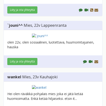
Liity ja ota yhteyttä
`jouni^^
Mies
, 22v
Lappeenranta
olen 22v, olen sosiaalinen, luotettava, huumorintajuinen,
hauska
Liity ja ota yhteyttä
wankel
Mies
, 23v
Kauhajoki
Hei olen räväkkä pohjalais mies joka ei jätä ketää
huomioimatta. Enkä ketää hiljaiseksi. etsin it...