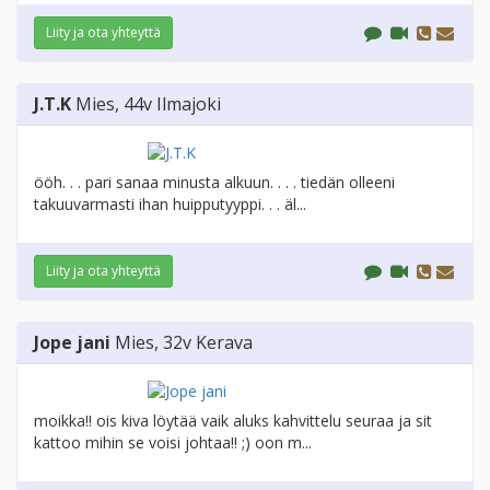
Liity ja ota yhteyttä
J.T.K
Mies
, 44v
Ilmajoki
ööh. . . pari sanaa minusta alkuun. . . . tiedän olleeni
takuuvarmasti ihan huipputyyppi. . . äl...
Liity ja ota yhteyttä
Jope jani
Mies
, 32v
Kerava
moikka!! ois kiva löytää vaik aluks kahvittelu seuraa ja sit
kattoo mihin se voisi johtaa!! ;) oon m...