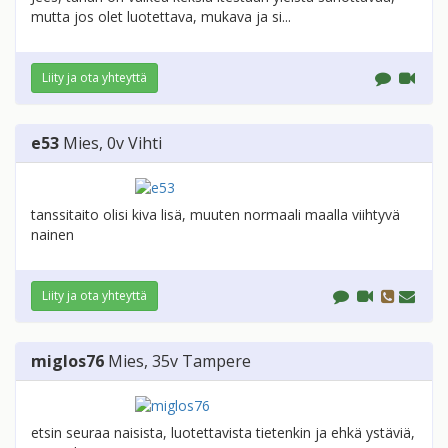
mutta jos olet luotettava, mukava ja si...
Liity ja ota yhteyttä
e53
Mies
, 0v
Vihti
tanssitaito olisi kiva lisä, muuten normaali maalla viihtyvä
nainen
Liity ja ota yhteyttä
miglos76
Mies
, 35v
Tampere
etsin seuraa naisista, luotettavista tietenkin ja ehkä ystäviä,