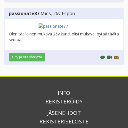
passionate87
Mies
, 26v
Espoo
Olen täälläinen mukava 26v kundi olisi mukava löytää täältä
seuraa.
Liity ja ota yhteyttä
INFO
REKISTERÖIDY
JÄSENEHDOT
REKISTERISELOSTE