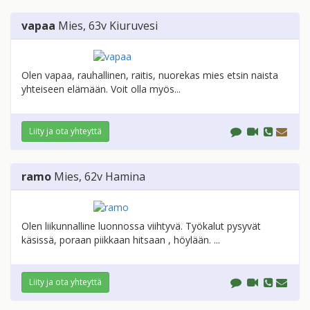
vapaa
Mies
, 63v
Kiuruvesi
Olen vapaa, rauhallinen, raitis, nuorekas mies etsin naista
yhteiseen elämään. Voit olla myös...
Liity ja ota yhteyttä
ramo
Mies
, 62v
Hamina
Olen liikunnalline luonnossa viihtyvä. Työkalut pysyvät
käsissä, poraan piikkaan hitsaan , höylään. ...
Liity ja ota yhteyttä