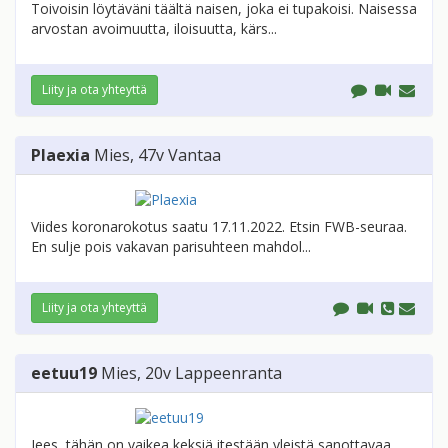
Toivoisin löytäväni täältä naisen, joka ei tupakoisi. Naisessa
arvostan avoimuutta, iloisuutta, kärs...
Liity ja ota yhteyttä
Plaexia
Mies
, 47v
Vantaa
Viides koronarokotus saatu 17.11.2022. Etsin FWB-seuraa.
En sulje pois vakavan parisuhteen mahdol...
Liity ja ota yhteyttä
eetuu19
Mies
, 20v
Lappeenranta
Jees, tähän on vaikea keksiä itestään yleistä sanottavaa,