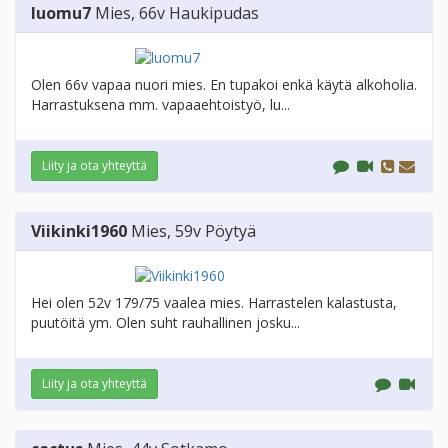
luomu7
Mies
, 66v
Haukipudas
Olen 66v vapaa nuori mies. En tupakoi enkä käytä alkoholia.
Harrastuksena mm. vapaaehtoistyö, lu...
Liity ja ota yhteyttä
Viikinki1960
Mies
, 59v
Pöytyä
Hei olen 52v 179/75 vaalea mies. Harrastelen kalastusta,
puutöitä ym. Olen suht rauhallinen josku...
Liity ja ota yhteyttä