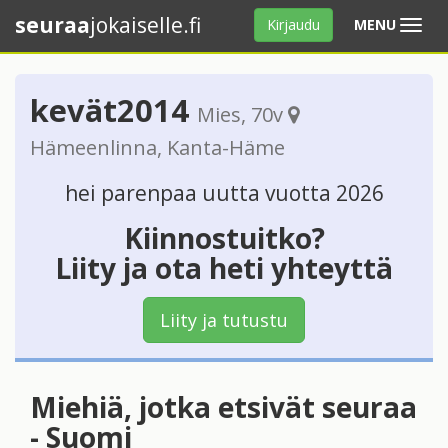
seuraa
jokaiselle.fi
Avaa
Kirjaudu
MENU
valikko
kevät2014
Mies
, 70v
Hämeenlinna
,
Kanta-Häme
hei parenpaa uutta vuotta 2026
Kiinnostuitko?
Liity ja ota heti yhteyttä
Liity ja tutustu
Miehiä, jotka etsivät seuraa
- Suomi