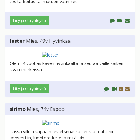
tos tarkoitus tai muuten vaan seu...
Liity ja ota yhteyttä
lester
Mies
, 49v
Hyvinkää
Olen 44 vuotias kaveri hyvinkäältä ja seuraa vaille kaiken
kivan merkeissä!
Liity ja ota yhteyttä
sirimo
Mies
, 74v
Espoo
Tässä villi ja vapaa mies etsimässä seuraa teatteriin,
konserttiin, luontoretkelle ja mitä ikin...