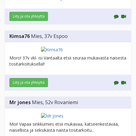
Liity ja ota yhteyttä
Kimsa76
Mies
, 37v
Espoo
Moro! 37v vkl- isi Vantaalta etsii seuraa mukavasta naisesta
tositarkoituksella!!
Liity ja ota yhteyttä
Mr jones
Mies
, 52v
Rovaniemi
Moi! Vapaa sinkkumies etsii mukavaa, katseenkestävää,
naisellista ja seksikästä naista tositarkoitu...