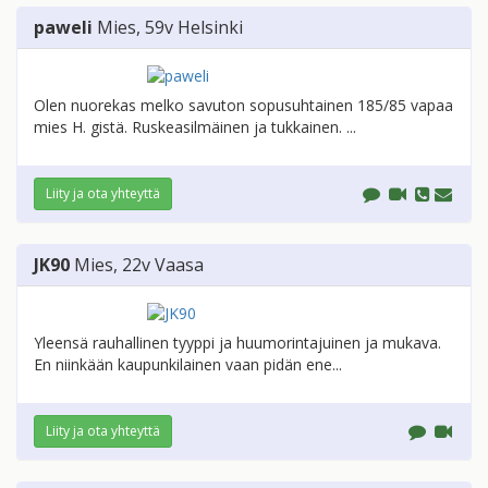
paweli
Mies
, 59v
Helsinki
Olen nuorekas melko savuton sopusuhtainen 185/85 vapaa
mies H. gistä. Ruskeasilmäinen ja tukkainen. ...
Liity ja ota yhteyttä
JK90
Mies
, 22v
Vaasa
Yleensä rauhallinen tyyppi ja huumorintajuinen ja mukava.
En niinkään kaupunkilainen vaan pidän ene...
Liity ja ota yhteyttä