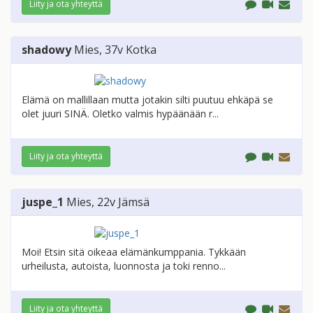
Liity ja ota yhteyttä
shadowy
Mies
, 37v
Kotka
Elämä on mallillaan mutta jotakin silti puutuu ehkäpä se
olet juuri SINÄ. Oletko valmis hypäänään r...
Liity ja ota yhteyttä
juspe_1
Mies
, 22v
Jämsä
Moi! Etsin sitä oikeaa elämänkumppania. Tykkään
urheilusta, autoista, luonnosta ja toki renno...
Liity ja ota yhteyttä