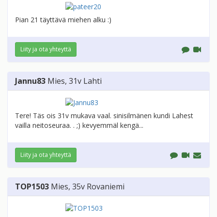
Pian 21 täyttävä miehen alku :)
Liity ja ota yhteyttä
Jannu83
Mies
, 31v
Lahti
Tere! Täs ois 31v mukava vaal. sinisilmänen kundi Lahest
vailla neitoseuraa. . ;) kevyemmäl kengä...
Liity ja ota yhteyttä
TOP1503
Mies
, 35v
Rovaniemi