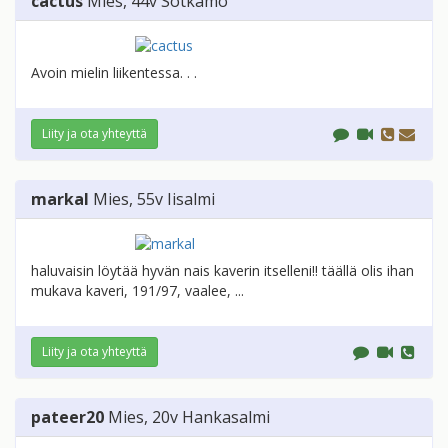
cactus
Mies
, 44v
Sotkamo
Avoin mielin liikentessa. . .
Liity ja ota yhteyttä
markal
Mies
, 55v
Iisalmi
haluvaisin löytää hyvän nais kaverin itselleni!! täällä olis ihan
mukava kaveri, 191/97, vaalee, ...
Liity ja ota yhteyttä
pateer20
Mies
, 20v
Hankasalmi