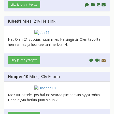
Liity ja ota yhteyttä
Jube91
Mies
, 21v
Helsinki
Hei. Olen 21 vuotias nuori mies Helsingistä. Olen tavoiltani
herrasmies ja luonteeltani herkkä. H...
Liity ja ota yhteyttä
Hoopee10
Mies
, 30v
Espoo
Moi! Kirjoittele, jos haluat seuraa pimeneviin syysiltoihin!
Haen hyviä hetkiä juuri sinun k...