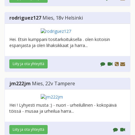
rodriguez127
Mies
, 18v
Helsinki
Hei. Etsin kumppani tositarkoituksella . olen kotoisin
espanjasta ja olen lihaksikkaat ja harra...
Liity ja ota yhteyttä
jm222jm
Mies
, 22v
Tampere
Hei ! Lyhyesti musta :) - nuori - urheilullinen - kokopäivä
töissä - musaa ja urheilua harra...
Liity ja ota yhteyttä